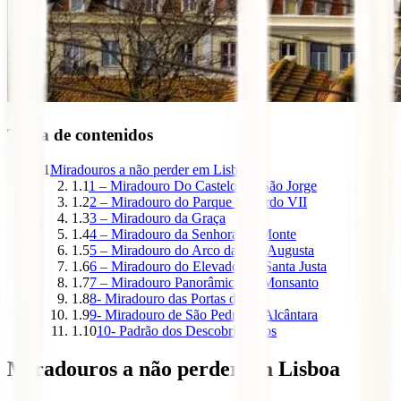
Tabla de contenidos
1
Miradouros a não perder em Lisboa
1.1
1 – Miradouro Do Castelo De São Jorge
1.2
2 – Miradouro do Parque Eduardo VII
1.3
3 – Miradouro da Graça
1.4
4 – Miradouro da Senhora do Monte
1.5
5 – Miradouro do Arco da Rua Augusta
1.6
6 – Miradouro do Elevador de Santa Justa
1.7
7 – Miradouro Panorâmico de Monsanto
1.8
8- Miradouro das Portas do Sol
1.9
9- Miradouro de São Pedro de Alcântara
1.10
10- Padrão dos Descobrimentos
Miradouros a não perder em Lisboa