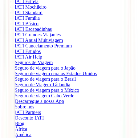
IATI Estrela
IATI Mochileiro
IATI Standard
IATI Família
IATI Básico
IATI Escapadinhas
IATI Grandes Viajantes
IATI Anual Multiviagem
IATI Cancelamento Premium
IATI Estudos
IATI Air Help
Seguros de Viagem
Seguro de viagem para o Japão
Seguro de viagem para os Estados Unidos
Seguro de viagem para o Brasil
Seguro de Viagem Tâilandia
Seguro de viagem para o México
Seguro de viagem Cabo Verde
Descarregue a nossa App
Sobre nós
IATI Partners
Desconto IATI
Blog
África
América