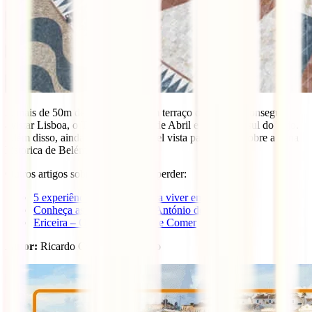
A mais de 50m de altura, existe um terraço de onde se consegue
avistar Lisboa, o Tejo, a Ponte 25 de Abril e a margem sul do Tejo.
Além disso, ainda terás uma incrível vista panorâmica sobre a zona
histórica de Belém. Entrada paga.
Outros artigos sobre Lisboa a não perder:
5 experiências diferentes para viver em Lisboa
Conheça as festas de Santo António de Lisboa
Ericeira – O Que Ver, Fazer e Comer
Autor:
Ricardo Couto, Gato Vadio