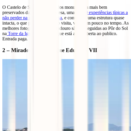
O Castelo de São Jorge é um dos monumentos mais bem
preservados da capital portuguesa, uma das
10 experiências típicas a
não perder na capital portuguesa
, e conta com uma estrutura quase
intacta, o que permite a quem o visita, viajar um pouco no tempo. As
melhores fotografias deste miradouro são conseguidas ao Pôr do Sol
na
Torre da Igreja do Castelo
que está agora aberta ao publico.
Entrada paga.
2 – Miradouro do Parque Eduardo VII