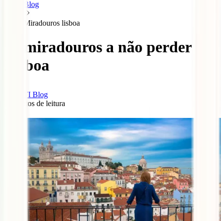
Blog
Miradouros lisboa
10 miradouros a não perder em
Lisboa
IATI Blog
4
minutos de leitura
0