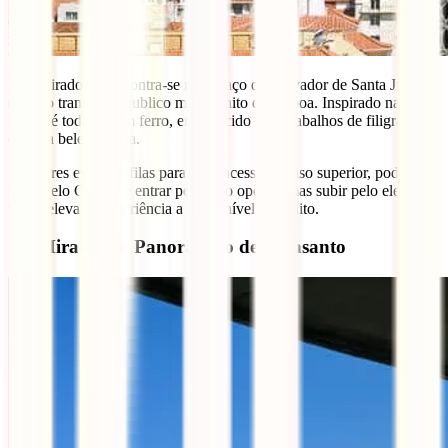
Este miradouro encontra-se no terraço do Elevador de Santa Justa,
que é o transporte publico mais bonito de Lisboa. Inspirado na Torre
Eiffel, é todo ele em ferro, enriquecido com trabalhos de filigrana e
de uma beleza única.
Se queres evitar as filas para teres acesso ao piso superior, podes
subir pelo Chiado e entrar pelo lado oposto, mas subir pelo elevador
vai-te elevar a experiência a outro nível. Gratuito.
7 – Miradouro Panorâmico de Monsanto