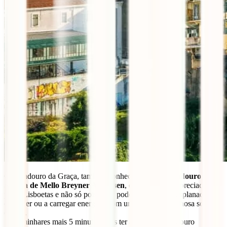
O Miradouro da Graça, também conhecido como
Miradouro
Sophia de Mello Breyner Andresen
, é um dos mais apreciados
pelos Lisboetas e não só pois, aqui podes sentar-te na esplanada a
conviver ou a carregar energias, com uma vista maravilhosa sobre a
cidade.
Se caminhares mais 5 minutos, vais ter acesso ao miradouro