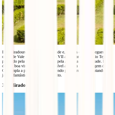
Este miradouro fica dentro da cidade e, através dele, consegues ver
o grande Vale do Parque Eduardo VII até à margem do Rio Tejo,
passando pela Baixa Pombalina e pela Avenida da Liberdade. Em
dias de boa visibilidade, até é possível avistar a outra margem do rio.
Contempla a paisagem e vai descendo pelo parque, desfrutando do
jardim fantástico e cuidado. Gratuito.
3 – Miradouro da Graça