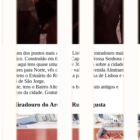
Este é um dos pontos mais altos de Lisboa e o miradouro mais
romântico. Construído em frente à Capela da Nossa Senhora do
Monte, aqui tens quase uma vista de 360 graus sobre a cidade.
Se olhares para Norte, vês o grande vale da Avenida Almirante Reis.
A Sul, tens o Estuário do Rio Tejo, a parte baixa de Lisboa e o
Castelo de São Jorge.
A poente, tens o Bairro Alto, um dos bairros mais antigos e
pitorescos da cidade. Gratuito.
5 – Miradouro do Arco da Rua Augusta