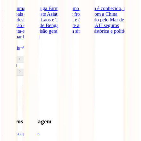
O Myanmar, ou antiga Birmânia como também é conhecido, é o
maior país do Sudeste Asiático. Faz fronteira com a China,
Bangladesh, Índia, Laos e Tailândia e é banhado pelo Mar de
Andamão e Golfo de Bengala. Neste artigo a IATI seguros
apresenta-te uma visão geral sobre a situação histórica e política do
Myanmar bem [...]
Ler mais
1
Seguros de Viagem
IATI Escapadinhas