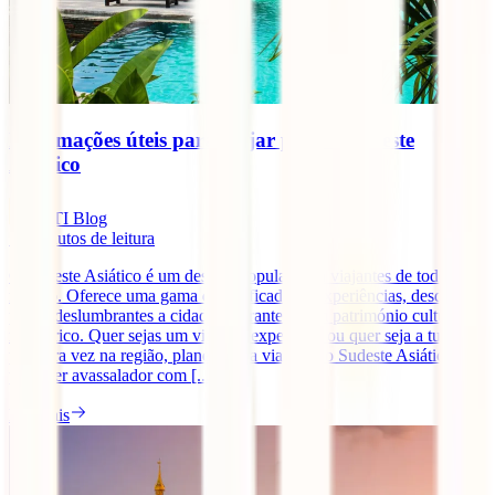
Informações úteis para viajar para o Sudeste
Asiático
IATI Blog
10
minutos de leitura
O Sudeste Asiático é um destino popular para viajantes de todo o
mundo. Oferece uma gama diversificada de experiências, desde
praias deslumbrantes a cidades vibrantes e um património cultural
muito rico. Quer sejas um viajante experiente ou quer seja a tua
primeira vez na região, planear uma viagem ao Sudeste Asiático
pode ser avassalador com [...]
Ler mais