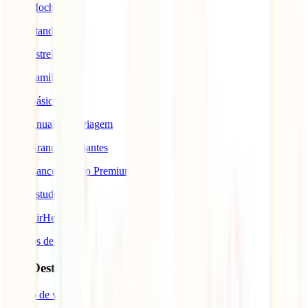
IATI Mochileiro
IATI Standard
IATI Estrela
IATI Familia
IATI Básico
IATI Anual Multiviagem
IATI Grandes Viajantes
IATI Cancelamento Premium
IATI Estudos
IATI AirHelp
Seguros de Viagem
Top Destinos
Seguro de viagem para o Japão