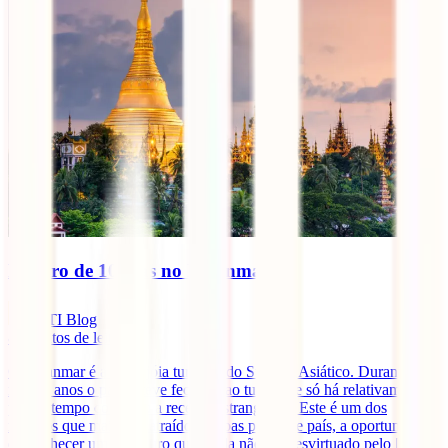
Roteiro de 10 dias no Myanmar
IATI Blog
8
minutos de leitura
O Myanmar é a nova jóia turística do Sudeste Asiático. Durante
muitos anos o país esteve fechado ao turismo e só há relativamente
pouco tempo começou a receber estrangeiros. Este é um dos
motivos que mais têm atraído pessoas para este país, a oportunidade
de conhecer um país puro que ainda não foi desvirtuado pelo [...]