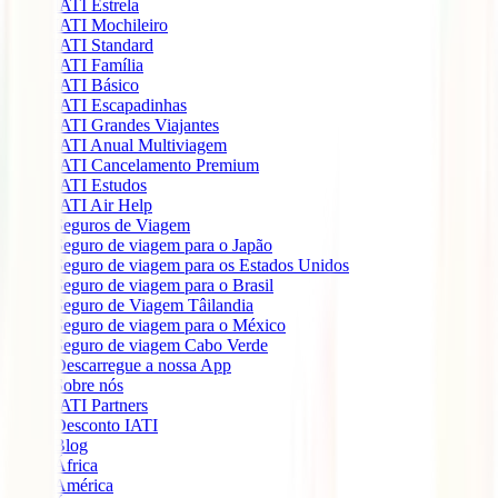
IATI Estrela
IATI Mochileiro
IATI Standard
IATI Família
IATI Básico
IATI Escapadinhas
IATI Grandes Viajantes
IATI Anual Multiviagem
IATI Cancelamento Premium
IATI Estudos
IATI Air Help
Seguros de Viagem
Seguro de viagem para o Japão
Seguro de viagem para os Estados Unidos
Seguro de viagem para o Brasil
Seguro de Viagem Tâilandia
Seguro de viagem para o México
Seguro de viagem Cabo Verde
Descarregue a nossa App
Sobre nós
IATI Partners
Desconto IATI
Blog
África
América