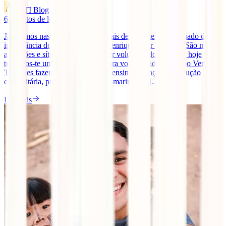
IATI Blog
6
minutos de leitura
Já falamos nas 10 razões pelas quais deves fazer voluntariado da
importância do mesmo e do quão enriquecedor pode ser. São muitas
as opções e sítios onde podes fazer voluntariado, contudo hoje
trazemos-te um guião essencial para voluntariado em Cabo Verde.
Tu podes fazer a diferença, desde ensinar crianças, construção
comunitária, protegeres tartarugas marinhas e [...]
Ler mais