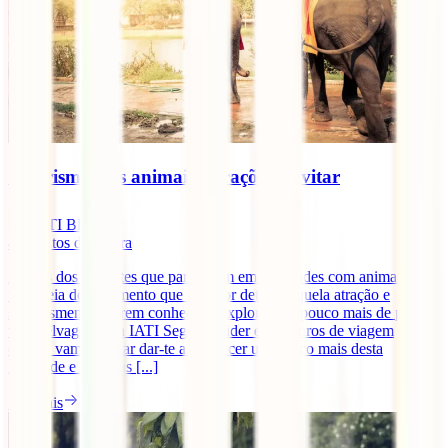
O turismo e os animais: atrações a evitar
IATI Blog
4
minutos de leitura
Muitos dos viajantes que participam em atividades com animais, não
têm ideia do sofrimento que está por detrás daquela atração e
simplesmente querem conhecer e explorar um pouco mais de perto a
vida selvagem. Na IATI Seguros, lider em seguros de viagem
online, vamos tentar dar-te a conhecer um pouco mais desta
realidade e algumas [...]
Ler mais