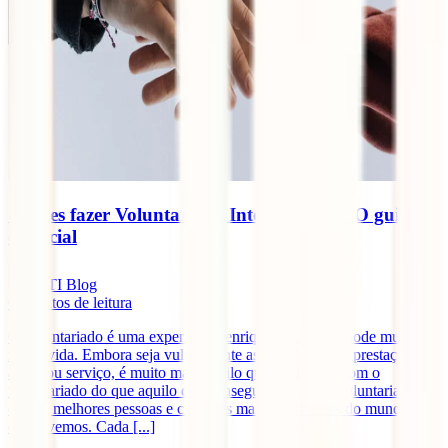
Queres fazer Voluntariado Internacional? O guia
essencial
IATI Blog
6
minutos de leitura
O voluntariado é uma experiência enriquecedora que pode mudar a
nossa vida. Embora seja vulgarmente associado a uma prestação de
ajuda ou serviço, é muito mais aquilo que ganhamos com o
voluntariado do que aquilo que conseguimos dar. O voluntariado faz
de nós melhores pessoas e cidadãos mais conscientes do mundo em
que vivemos. Cada [...]