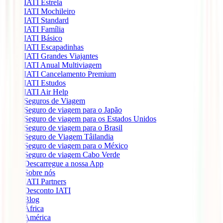
IATI Estrela
IATI Mochileiro
IATI Standard
IATI Família
IATI Básico
IATI Escapadinhas
IATI Grandes Viajantes
IATI Anual Multiviagem
IATI Cancelamento Premium
IATI Estudos
IATI Air Help
Seguros de Viagem
Seguro de viagem para o Japão
Seguro de viagem para os Estados Unidos
Seguro de viagem para o Brasil
Seguro de Viagem Tâilandia
Seguro de viagem para o México
Seguro de viagem Cabo Verde
Descarregue a nossa App
Sobre nós
IATI Partners
Desconto IATI
Blog
África
América