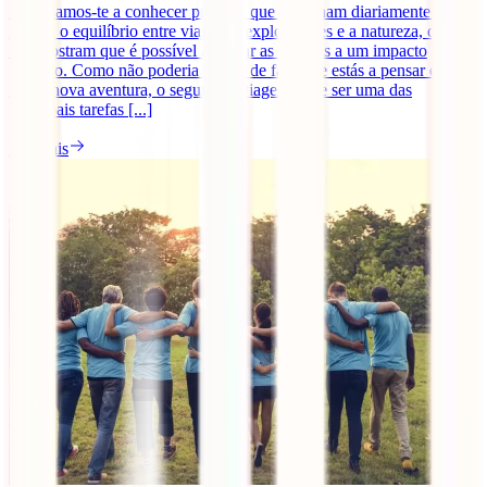
Hoje damos-te a conhecer projetos que trabalham diariamente para
manter o equilíbrio entre viajantes exploradores e a natureza, onde
nos mostram que é possível associar as viagens a um impacto
positivo. Como não poderia deixar de faltar, se estás a pensar entrar
numa nova aventura, o seguro de viagem deve ser uma das
principais tarefas [...]
Ler mais