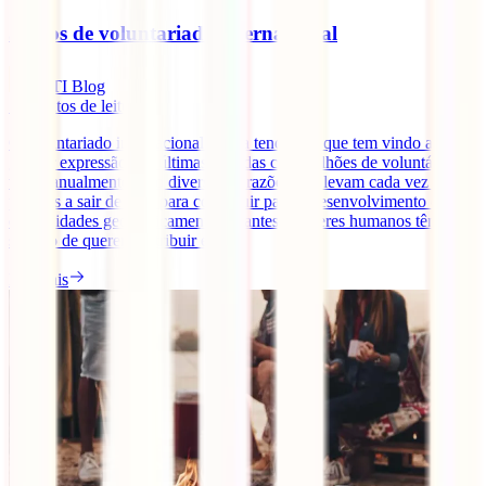
5 tipos de voluntariado internacional
IATI Blog
5
minutos de leitura
O voluntariado internacional é uma tendência que tem vindo a
ganhar expressão nas últimas décadas com milhões de voluntários a
viajar anualmente. São diversas as razões que levam cada vez mais
pessoas a sair de casa para contribuir para o desenvolvimento de
comunidades geograficamente distantes. Os seres humanos têm este
sentido de querer contribuir e [...]
Ler mais