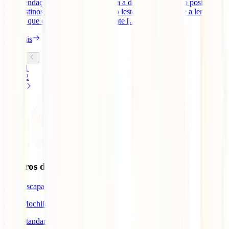
recomendações para viajar de forma a deixar um impacto positivo
nos destinos visitados. Se ainda não leste, convidamos-te a ler os
artigos que escrevemos anteriormente [...]
Ler mais
1
2
Seguros de Viagem
IATI Escapadinhas
IATI Mochileiro
IATI Standard