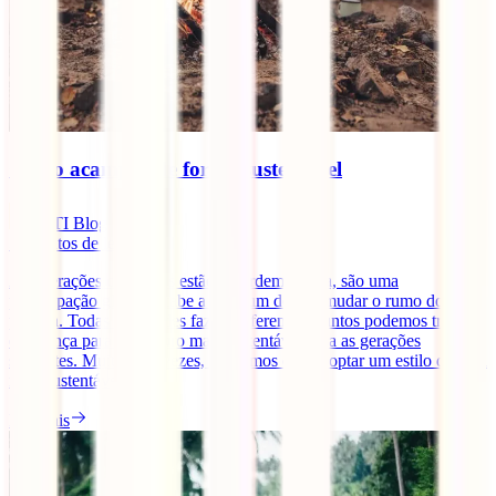
Como acampar de forma sustentável
IATI Blog
5
minutos de leitura
As alterações climáticas estão na ordem do dia, são uma
preocupação global e cabe a cada um de nós mudar o rumo do
planeta. Todas as atitudes fazem diferença e juntos podemos trazer
esperança para um futuro mais sustentável para as gerações
seguintes. Muitas das vezes, pensamos que adoptar um estilo de vida
mais sustentável, [...]
Ler mais