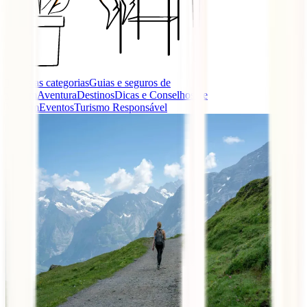
Todas as categorias
Guias e seguros de
viagem
Aventura
Destinos
Dicas e Conselhos de
Viagem
Eventos
Turismo Responsável