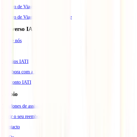
Seguro de Viagem para Tailândia
Seguro de Viagem para Cabo Verde
Universo IATI
Sobre nós
Blog
Prémios IATI
Colabora com a IATI
Desconto IATI
Apoio
Telefones de assistência
Gerir o seu reembolso
Contacto