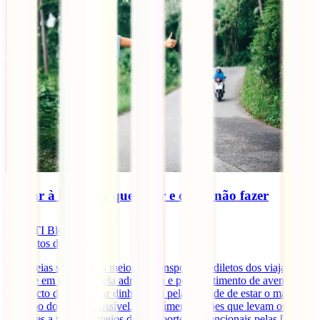
Andar à boleia: o que fazer e o que não fazer
IATI Blog
4
minutos de leitura
As boleias são um dos meios de transporte prediletos dos viajantes
de hoje em dia; seja pela adrenalina e pelo sentimento de aventura,
pelo facto de se poupar dinheiro ou pela vontade de estar o mais
próximo dos locais possível. Há inúmeras razões que levam os
viajantes a trocar os meios de transporte convencionais pelas [...]