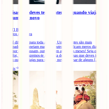
15 coisas que deves ter em atenção quando viajas
para um país novo
IATI Blog
6
minutos de leitura
Viajar é diferente para toda a gente. Uns viajantes são mais
preocupados e planeiam mais que outros, uns ficam meros dias nos
países por onde passam, outros ficam até vários meses! Seja quanto
tempo for, hoje trazemos-te uma lista de 15 coisas que deves ter
atenção quando viajas para um país novo. Apesar de alguns [...]
Ler mais