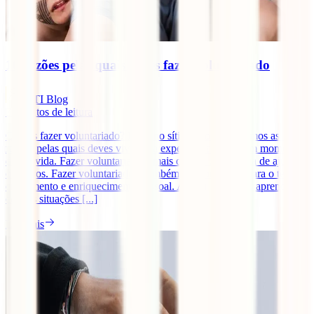
10 razões pelas quais deves fazer voluntariado
IATI Blog
7
minutos de leitura
Queres fazer voluntariado? Estás no sítio certo. Preparámos as 10
razões pelas quais deves viver esta experiência em algum momento
da tua vida. Fazer voluntariado é mais do que uma forma de ajudar
os outros. Fazer voluntariado é também um contributo para o teu
crescimento e enriquecimento pessoal. Ajudar os outros, aprender
com as situações [...]
Ler mais