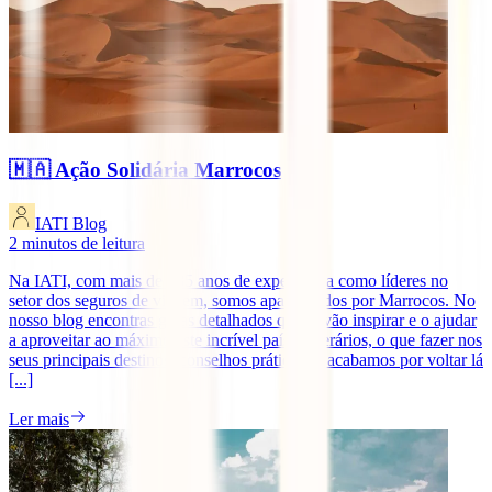
🇲🇦 Ação Solidária Marrocos
IATI Blog
2
minutos de leitura
Na IATI, com mais de 135 anos de experiência como líderes no
setor dos seguros de viagem, somos apaixonados por Marrocos. No
nosso blog encontras guias detalhados que te vão inspirar e o ajudar
a aproveitar ao máximo este incrível país. Itinerários, o que fazer nos
seus principais destinos, conselhos práticos… acabamos por voltar lá
[...]
Ler mais