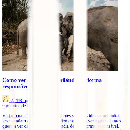
Como ver elefantes na Tailândia de forma
responsável
IATI Blog
9
minutos de leitura
Viajar para a Tailândia e ver elefantes são duas ideias que muitas
vezes andam de mãos dadas. Felizmente, cada vez mais viajantes
querem ver os elefantes na Tailândia de uma forma responsável.