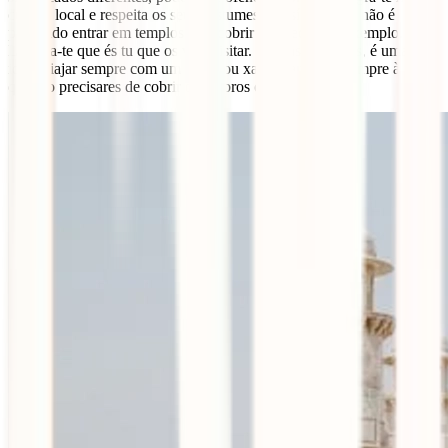
cultura local e respeita os seus costumes. Há sítios onde não é
permitido entrar em templos sem cobrir a cabeça, por exemplo.
Lembra-te que és tu que os vais visitar. Para as mulheres, é uma boa
ideia viajar sempre com um lenço ou xaile, para o ter sempre à mão
quando precisares de cobrir os ombros ou a cabeça.