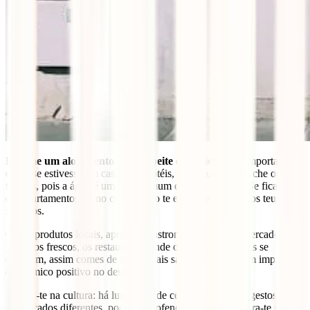
Escolhe um alojamento que respeite o ambiente
e comporta-te
como se estivesse em casa. Nos hotéis, não abuses do duche ou das
toalhas, pois a água é um bem comum e muito escasso. Se ficares
em apartamentos ou no campo, não te esqueças de gerir os teus
resíduos.
Come produtos locais, aprecia a gastronomia local, os mercados de
produtos frescos, os restaurantes onde os habitantes locais se
divertem, assim comes de forma mais saudável e terás um impacto
económico positivo no destino.
Integra-te na cultura: há lugares onde certas palavras ou gestos têm
significados diferentes, podem até ofender, por isso integra-te na