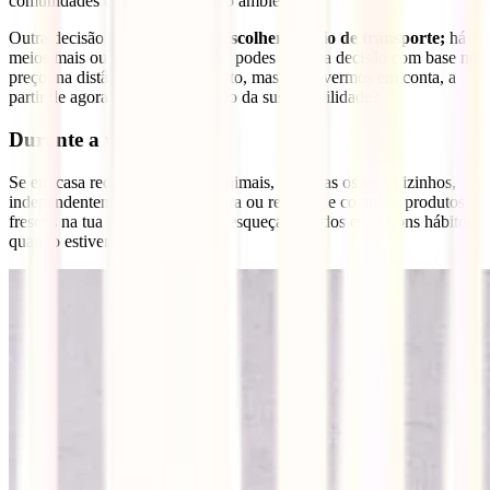
comunidades de acolhimento e o ambiente.
Outra decisão antes de viajar é
escolher o meio de transporte;
há
meios mais ou menos poluentes, podes tomar a decisão com base no
preço, na distância ou no conforto, mas e se tivermos em conta, a
partir de agora, também o critério da sustentabilidade?
Durante a viagem:
Se em casa reciclas, gostas de animais, respeitas os teus vizinhos,
independentemente da sua cultura ou religião, e cozinhas produtos
frescos na tua cozinha… não te esqueça de todos estes bons hábitos
quando estiveres de férias.