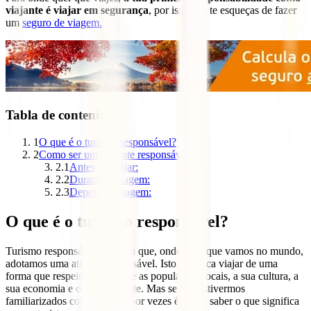
viajante é viajar em segurança
, por isso não te esqueças de fazer
um
seguro de viagem.
Tabla de contenidos
1
O que é o turismo responsável?
2
Como ser um viajante responsável
2.1
Antes de viajar:
2.2
Durante a viagem:
2.3
Depois da viagem:
O que é o turismo responsável?
Turismo responsável significa que, onde quer que vamos no mundo,
adotamos uma atitude responsável. Isto significa viajar de uma
forma que respeite e beneficie as populações locais, a sua cultura, a
sua economia e o seu ambiente. Mas se não estivermos
familiarizados com o termo, por vezes é difícil saber o que significa