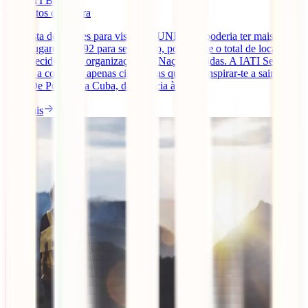
IATI Blog
4
minutos de leitura
Esta lista de lugares para visitar da UNESCO poderia ter mais de
1000 lugares – 1092 para ser exacto, pois é esse o total de locais
reconhecidos pela organização das Nações Unidas. A IATI Seguros
leva-te a conhecer apenas cinco, mas que vão inspirar-te a sair de
casa. De Portugal a Cuba, da Croácia à [...]
Ler mais