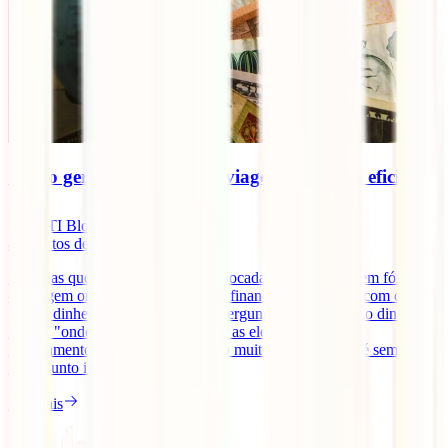
Como gerir o dinheiro em viagem de forma eficiente
IATI Blog
4
minutos de leitura
Uma das questões muitas vezes colocadas por viajantes em fóruns
de viagem online tem a ver com as finanças em viagem, com como
gerir o dinheiro fora de Portugal. Perguntas como "quanto dinheiro
levar", "onde trocar", "como evitar as elevadas taxas de
levantamento nos multibancos" são muito comuns. Este é sempre
um assunto importante no [...]
Ler mais