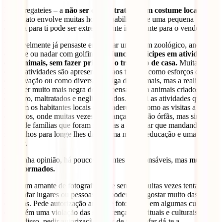
E não regateies – a
não ser que se trate de um costume local,
o
artesanato envolve muitas horas e habilidade, e uma pequena
quantia para ti pode ser extremamente importante para o vendedor.
Provavelmente já pensaste em visitar um jardim zoológico, andar de
elefante ou nadar com golfinhos.
Nunca participes em atividades
com animais, sem fazer primeiro o trabalho de casa.
Muitas
destas atividades são apresentadas aos turistas como esforços de
conservação ou como diversão amiga dos animais, mas a realidade
pode ser muito mais negra do que pensas, com animais criados em
cativeiro, maltratados e negligenciados. Exclui as atividades que
utilizam os habitantes locais como adereços, como as visitas a
orfanatos, onde muitas vezes as crianças não são órfãs, mas sim
filhos de famílias que foram forçadas a acreditar que mandando os
seus filhos para longe lhes darão uma melhor educação e uma vida
melhor.
Na minha opinião, há poucos viajantes irresponsáveis, mas
muitos
desinformados.
Se és um amante de fotografia, já te sentiste muitas vezes tentado a
fotografar lugares ou pessoas que podem não gostar muito das
câmaras. Pede autorização antes de fotografar, em algumas culturas,
é também uma violação das suas crenças espirituais e culturais.
Além disso, pedir autorização antes de fotografar dá-te a