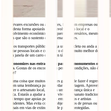
Se reservares excursões ou atividades, fá-lo com empresas ou guias
locais, desta forma apoiarás o desenvolvimento local e o
desenvolvimento económico de pequenos empresários, mesmo
projetos que são o sustento de pequenas cidades.
Utiliza os transportes públicos, aluga uma bicicleta ou anda a pé: irás
encontrar pessoas locais e conhecer o destino muito melhor do que
atrás da janela de um carro ou de um táxi.
Não economizes nas entradas em parques, monumentos ou
museus
. Gostas de os encontrar em perfeitas condições, não é
verdade?
Se há uma coisa que muitos viajantes gostam de fazer é regressar a
casa com uma lembrança para recordar a sua viagem. Aproveita para
conhecer o artesanato local, compra uma lembrança única e
autêntica. Estarás a ajudar a manter vivo o artesanato tradicional, ao
mesmo tempo que apoias pequenos empresários e artistas
independentes. Mas evita comprar objetos feitos de presas ou chifres
de animais em vias de extinção ou de plantas protegidas.