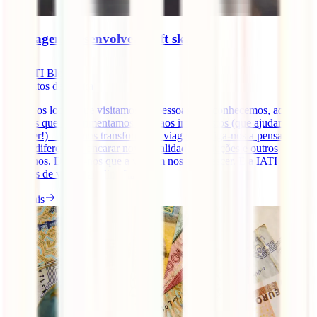
As viagens desenvolvem soft skills?
IATI Blog
4
minutos de leitura
Desde os locais que visitamos, às pessoas que conhecemos, aos
sabores que experimentamos e até aos imprevistos (que ajudamos a
resolver!) – tudo nos transforma. A viagem obriga-nos a pensar de
forma diferente, a encarar novas realidades, soluções e outros
caminhos. Dizem-nos que a viagem nos faz crescer. E a IATI
seguros de viagens online [...]
Ler mais