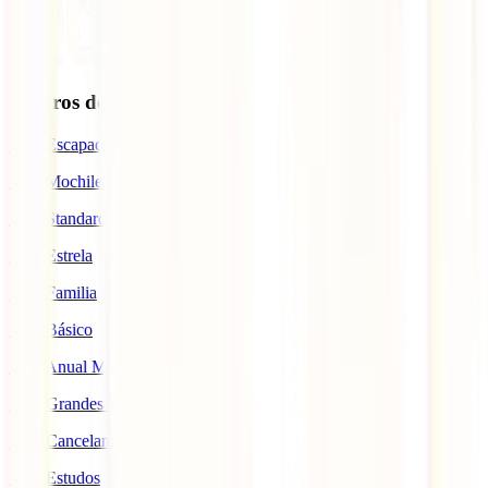
Seguros de Viagem
IATI Escapadinhas
IATI Mochileiro
IATI Standard
IATI Estrela
IATI Familia
IATI Básico
IATI Anual Multiviagem
IATI Grandes Viajantes
IATI Cancelamento Premium
IATI Estudos