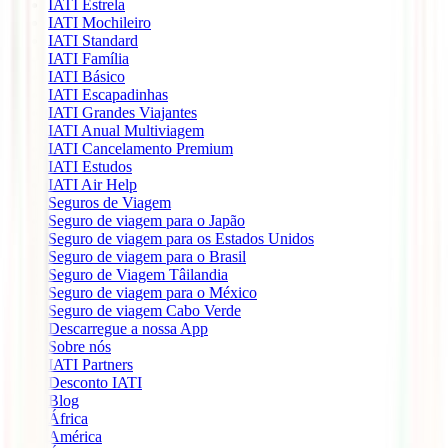
IATI Estrela
IATI Mochileiro
IATI Standard
IATI Família
IATI Básico
IATI Escapadinhas
IATI Grandes Viajantes
IATI Anual Multiviagem
IATI Cancelamento Premium
IATI Estudos
IATI Air Help
Seguros de Viagem
Seguro de viagem para o Japão
Seguro de viagem para os Estados Unidos
Seguro de viagem para o Brasil
Seguro de Viagem Tâilandia
Seguro de viagem para o México
Seguro de viagem Cabo Verde
Descarregue a nossa App
Sobre nós
IATI Partners
Desconto IATI
Blog
África
América