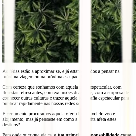
As férias estão a aproximar-se, e já estamos todos a pensar na
próxima viagem ou na próxima escapadela….
Com certeza que sonhamos com aquela praia espetacular, com
florestas refrescantes, com excursões divertidas, com a surpresa de
conhecer outras culturas e trazer aquela fotografia espetacular para
publicar rapidamente nas nossas redes sociais.
E certamente procuramos aquela oferta irresistível de voo e
alojamento, mas já pensaste em como a tua visita afeta estes
destinos?
Para onde quer que viajes,
a tua primeira responsabilidade como