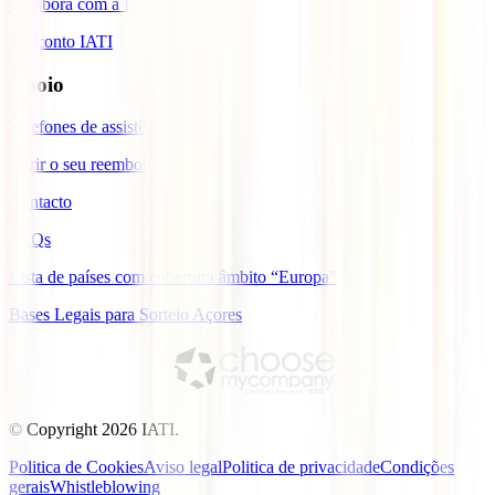
Colabora com a IATI
Desconto IATI
Apoio
Telefones de assistência
Gerir o seu reembolso
Contacto
FAQs
Lista de países com cobertura âmbito “Europa”
Bases Legais para Sorteio Açores
© Copyright
2026
IATI.
Politica de Cookies
Aviso legal
Politica de privacidade
Condições
gerais
Whistleblowing