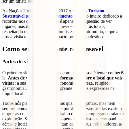
ser um turista responsável.
As Nações Unidas declararam 2017 o
Ano do Turismo
Sustentável para o Desenvolvimento:
um ano inteiro dedicado a
recordar-nos que o turismo não é apenas uma questão de ver
lugares, mas de nos ligarmos às pessoas e culturas locais,
respeitando os seus recursos naturais e o seu património, e que a
nossa visita tem sempre um impacto positivo no destino.
Como ser um viajante responsável
Antes de viajar:
O primeiro sinal de respeito para com uma pessoa é tentar conhecê-
la.
Antes de viajar, procura informações sobre o local que vais
visitar:
a sua história, cultura, economia, natureza, religião,
gastronomia… e, por cortesia, aprende algumas expressões na
língua local.
Todos nós procuramos pechinchas quando viajamos, mas nem
sempre temos consciência de que por detrás destas ofertas existem
empresas cujas condições de trabalho dos seus empregados raiam a
exploração. Se puderes, escolhe operadores turísticos, companhias
aéreas e hotéis que se comprometam com os seus trabalhadores, as