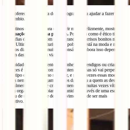
Podes oferecer uma cópia dessa fotografia para ajudar a fazer um
intercâmbio.
Há destinos excitantes para descobrir mas, infelizmente, mostram-
nos
situações de extrema pobreza.
Pensa em como é ético tirar
fotografias de crianças com olhos grandes e sorrisos bonitos nesses
países. Ultimamente, o “turismo de pobreza” está na moda e não
podemos dizer que seja muito responsável, embora isso dependa
também das intenções da viagem.
Tem cuidado ao dar presentes ou dinheiro a mendigos ou crianças,
por vezes é inevitável e com boas intenções, mas só vai perpetuar o
estereótipo do turista como salvador, e muitas vezes essas moedas
que dás nem sequer chegam às mãos da pessoa a quem as deste,
especialmente no caso de crianças mendigas, muitas vezes vítimas
de uma organização. Apoiar a comunidade através de uma escola
local ou de um projeto de desenvolvimento pode ser mais
construtivo.