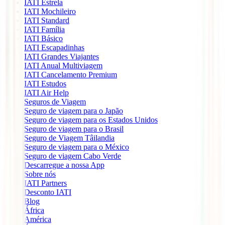
IATI Estrela
IATI Mochileiro
IATI Standard
IATI Família
IATI Básico
IATI Escapadinhas
IATI Grandes Viajantes
IATI Anual Multiviagem
IATI Cancelamento Premium
IATI Estudos
IATI Air Help
Seguros de Viagem
Seguro de viagem para o Japão
Seguro de viagem para os Estados Unidos
Seguro de viagem para o Brasil
Seguro de Viagem Tâilandia
Seguro de viagem para o México
Seguro de viagem Cabo Verde
Descarregue a nossa App
Sobre nós
IATI Partners
Desconto IATI
Blog
África
América