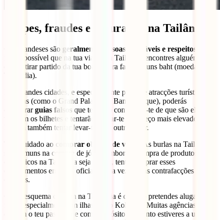
Golpes, fraudes e segurança na Tailândia
Os tailandeses são
geralmente pessoas amigáveis e respeitosas
,
mas é possível que na tua viagem à Tailândia encontres alguém que
queira tirar partido da tua boa fé para fazer alguns baht (moeda na
Tailândia).
Nas grandes cidades, e especialmente perto de atracções turísticas
famosas (como o Grand Palace em Banguecoque), poderás
encontrar
guias falsos
que tentarão convencer-te de que são eles que
vendem os bilhetes e tentarão cobrar-te um preço mais elevado.
Podem também tentar levar-te para outro lugar.
Tem cuidado ao
comprar objetos de valor
. As burlas na Tailândia
são comuns na compra de jóias. Embora a compra de produtos
eletrónicos na Tailândia seja barata, tenta comprar esses
equipamentos em lojas oficiais, uma vez que as contrafacções são
comuns.
Outro esquema comum na Tailândia é quando pretendes alugar uma
mota, especialmente em ilhas como Koh Tao. Muitas agências
exigem o teu passaporte como depósito enquanto estiveres a utilizar