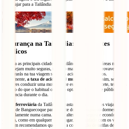
para viajar para a Tailândia.
Segurança na Tailândia: transportes
públicos
Embora as principais cidades da Tailândia e mesmo as áreas mais
rurais sejam muito seguras, talvez o maior perigo que provavelmente
encontrarás na tua viagem sejam os acidentes rodoviários.
Infelizmente,
a taxa de acidentes é muito elevada.
Assim, se
planeares conduzir uma mota, não te esqueças do capacete, tem mais
cuidado do que o habitual ou então opta pelo transporte público, de
preferência durante o dia.
A rede
ferroviária
da Tailândia é bastante boa, e muitos viajantes
viajam de Banguecoque para o norte do país enquanto dormem
tranquilamente numa cama. É uma alternativa segura e económica,
embora, como em qualquer outro lugar, tem cuidado com os valores.
Também recomendamos que faças a comparação de tarifas de