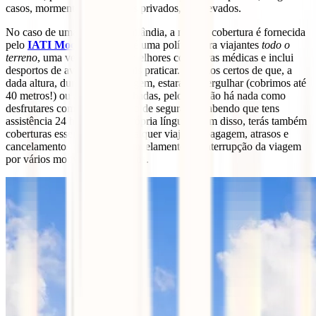
casos, mormente em hospitais privados, ser elevados.
No caso de uma viagem à Tailândia, a melhor cobertura é fornecida
pelo
IATI Mochileiro
. Esta é uma política para viajantes
todo o
terreno
, uma vez que em as melhores coberturas médicas e inclui
desportos de aventura que vais praticar. Estamos certos de que, a
dada altura, durante a tua viagem, estarás a mergulhar (cobrimos até
40 metros!) ou a fazer caminhadas, pelo que não há nada como
desfrutares com uma sensação de segurança sabendo que tens
assistência 24 horas na tua própria língua. Além disso, terás também
coberturas essenciais para qualquer viajante: bagagem, atrasos e
cancelamentos de voos ou cancelamento ou interrupção da viagem
por vários motivos, entre outros.