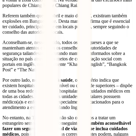
populares de Chiang Mai e Chiang Rai.
Referem também que em abril e maio de 2017, existiram também
explosões em Banguecoque. Desta maneira, afirma que é essencial
ter cuidado, principalmente em locais públicos, sempre seguindo o
conselho das autoridades locais.
Aconselham-se, nesse sentido, todos os portugueses a que se
mantenham atentos e sigam os conselhos das autoridades de
segurança tailandesas, procurando manter-se informados sobre a
situação no país através dos meios de comunicação social com
portais em inglês, nomeadamente “Khaosod English”, “Bangkok
Post” e “The Nation”.
Por outro lado,
no que toca à saúde
, o Ministério indica que
existem hospitais públicos de nível ou qualidade superiores – dispõe
de uma boa rede de unidades hospitalares ou cuidados médicos em
todas as cidades. As principais unidades hospitalares possuem
médico(a)s e enfermeiro(a)s especialmente vocacionados para o
atendimento a estrangeiros, falando Inglês.
No entanto, na Tailândia eles não são obrigados a tratar um
estrangeiro sem seguro. Por conseguinte, “
é
também aconselhável
fazer um seguro internacional de viagem que inclua cuidados
médicos
, pois os custos ou taxas correspondentes podem, nalguns