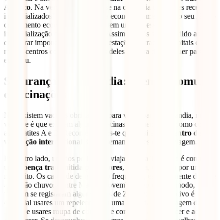
Asiático
. Na verdade, enquadra-se na categoria de “países recém-
industrializados” por causa da sua economia emergente, o seu rápido
crescimento económico e porque tem um processo de
industrialização quase completo. Assim, ficarás surpreendido ao
encontrar imponentes aeroportos, estações, estradas, hospitais e
macro-centros comerciais, muitos deles à altura de qualquer país
europeu.
Segurança na Tailândia: doenças comuns
e vacinações
Não existem vacinas obrigatórias para viajar para a Tailândia, mas a
verdade é que existem algumas vacinas recomendadas, como contra
as hepatites A e B. Recomendamos-te que, visites um
centro de
vacinação internacional
3 ou 4 semanas antes da tua viagem.
Por outro lado, um dos perigos de viajar para a Tailândia é contrair
uma
doença transmitida por vetores
, ou seja, causada por um
mosquito. Os casos de dengue são frequentes, especialmente durante
a estação chuvosa entre Maio e Novembro. Do mesmo modo,
também se registaram alguns casos de Zika. Por este motivo é
essencial usares um repelente com uma elevada percentagem de
DEET e usares roupa de cor clara e comprida ao anoitecer e ao