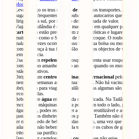
Mochileiro
.
Leva contigo os teus
objetos de valor
nos transportes. A
bagagem é frequentemente roubada dos autocarros que se
dirigem para sul, por isso não deixes lá nada de valor.
Viajar na Tailândia é seguro, mas, como em qualquer país, os
carteiristas
estão presentes em zonas turísticas e lugares com
muita gente como o Skytrain de Banguecoque. O roubo de
malas por vezes ocorre, por isso leva a tua bolsa ou mochila
com segurança à tua frente. Não deixes os objectos de valor
sem vigilância.
Usa um bom
repelente
de mosquitos e tenta usar roupas
compridas ao amanhecer e ao anoitecer, quando os mosquitos
estão mais ativos.
Dirigi-te a um
centro de vacinação internacional
pelo
menos 3-4 semanas antes da tua viagem. Não há vacinas
obrigatórias para viagens à Tailândia, mas algumas são
recomendadas.
Bebe sempre
água
engarrafada ou purificada. Na Tailândia
encontrarás máquinas de água potável em todo o lado, por
alguns baht, podes reabastecer a garrafa reutilizável e assim
gastas menos dinheiro e menos plástico. Também não deves
ter muito medo de beber bebidas geladas, uma vez que os
tailandeses não bebem água da torneira e os cubos de gelo são
feitos de água purificada.
Tens que ser cauteloso com a
comida
, mas não sejas