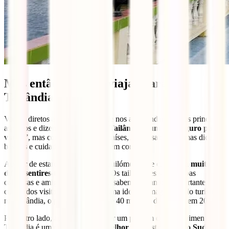
Mas então é seguro viajar para a
Tailândia em 2025?
Vamos diretos ao assunto antes de nos aprofundarmos nos principais
aspectos e dizemos-te já “
sim, a Tailândia é um país seguro para
viajar
”, ​​mas como em todos os países, deves saber algumas dicas
básicas e cuidados que deves ter em conta.
Apesar de estares a milhares de quilómetros de casa,
será muito
difícil sentires-te mal recebido
. Os tailandeses são pessoas
calorosas e amigáveis ​​e claro que sabem o quanto é importante
cuidar dos visitantes. Para teres uma ideia da magnitude do turismo
na Tailândia, o país recebeu quase 40 milhões de turistas em 2019.
Por outro lado, apesar de ainda ser um país em desenvolvimento, a
Tailândia é um dos países com
melhor infraestrutura do Sudeste