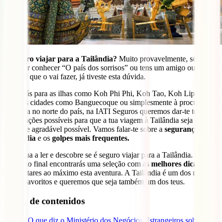
É seguro viajar para a Tailândia?
Muito provavelmente, se estás
a pensar conhecer “O país dos sorrisos” ou tens um amigo ou
familiar que o vai fazer, já tiveste esta dúvida.
Quer vás para as ilhas como Koh Phi Phi, Koh Tao, Koh Lipe, a
grandes cidades como Banguecoque ou simplesmente à procura da
natureza no norte do país, na IATI Seguros queremos dar-te todas as
informações possíveis para que a tua viagem à Tailândia seja o mais
segura e agradável possível. Vamos falar-te sobre a
segurança na
Tailândia
e os
golpes mais frequentes.
Continua a ler e descobre se é seguro viajar para a Tailândia. Além
disso, no final encontrarás uma seleção com as
melhores dicas
para
aproveitares ao máximo esta aventura. A Tailândia é um dos nossos
países favoritos e queremos que seja também um dos teus.
Tabla de contenidos
1
O que diz o Ministério dos Negócios Estrangeiros sobre se é