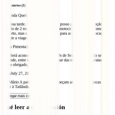
Comentários (3)
Armanda Queiroz
April 29, 2026
Olá Boa tarde. Gostaria de saber se posso garantir a condução de
veiculo de 2 rodas /mota. O uso da motocicleta não será como
desporto, mas sim como transporte, para as pequenas deslocações
durante a viagem.
Mário Pimenta
July 25, 2022
Olá, Será aconselhável viajar no mês de Setembro, quando se
pretende, entre outras coisas, disfrutar das maravilhosas praias?!…
Muito obrigado, Mário Pimenta
yajna
July 27, 2022
Olá Mário A partir de setembro começam as melhores épocas para
viajar à Tailândia 🙂
Carregar mais comentários
Qué leer a continuación