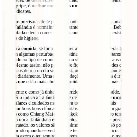
amanhecer. Se desenvolveres sintomas, muitas vezes semelhantes
aos da gripe, é
melhor consultares um médico
e não te
automedicares.
Também precisarás de te proteger contra a
desidratação
, uma vez
que a Tailândia é normalmente bastante quente e húmida. Bebe água
engarrafada e tenta comer em locais onde possas ver que existe um
mínimo de higiene.
Quanto à
comida
, se for a tua primeira vez na Ásia, poderás ter um
dia com algumas perturbações intestinais devido a não estares
habituado ao tipo de comida deles ou simplesmente por causa da
água. Mesmo assim, não precisas de ficar paranóico e podes comer
em bancas de rua ou em simples restaurantes onde os tailandeses
comem diariamente. Uma recomendação que nunca falha é ir para
aqueles que estão mais cheios, a comida é normalmente mais fresca.
Finalmente e como já tínhamos referido, no que toca à saúde, o
Ministério indica a Tailândia dispõe de uma
boa rede de unidades
hospitalares
e cuidados médicos em todas as cidades. Vais
encontrar boas boas clínicas e hospitais, especialmente em grandes
cidades como Chiang Mai ou Bangkok, mas Portugal não tem
acordo com a Tailândia a este respeito. Por esta razão, se precisares
de ser tratado, os valores são normalmente muito altos e só poderás
ser atendido quando se verificar que tens um seguro médico.
Contrata agora o teu seguro de viagem
IATI Mochileiro
, o melhor