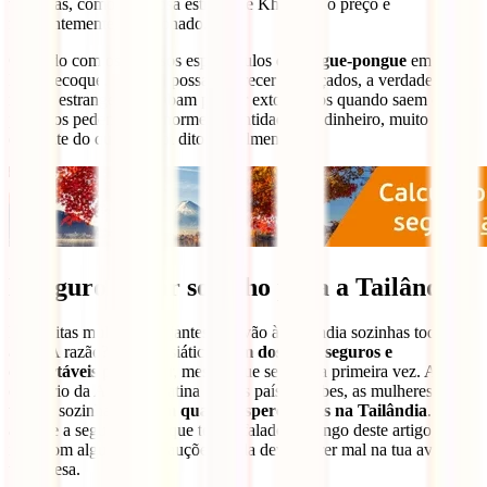
turísticas, como a famosa estrada de Khaosan, o preço é
frequentemente inflacionado.
Cuidado com os famosos espectáculos de
pingue-pongue
em
Banguecoque. Embora possam parecer engraçados, a verdade é que
muitos estrangeiros acabam por ser extorquidos quando saem e os
porteiros pedem-lhes enormes quantidades de dinheiro, muito
diferente do que lhes foi dito inicialmente.
É seguro viajar sozinho para a Tailândia?
Há muitas mulheres viajantes que vão à Tailândia sozinhas todos os
anos. A razão? O país asiático
é um dos mais seguros e
confortáveis
para viajar, mesmo que seja a tua primeira vez. Ao
contrário da América Latina ou dos países árabes, as mulheres que
viajam sozinhas
passam quase despercebidas na Tailândia
. A isto
acresce a segurança de que temos falado ao longo deste artigo, por
isso, com algumas precauções, nada deve correr mal na tua aventura
tailandesa.