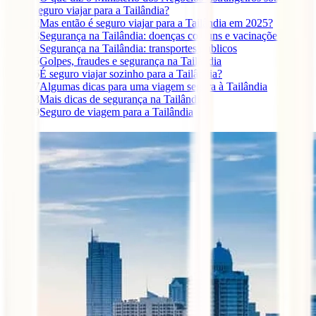
seguro viajar para a Tailândia?
2
Mas então é seguro viajar para a Tailândia em 2025?
3
Segurança na Tailândia: doenças comuns e vacinações
4
Segurança na Tailândia: transportes públicos
5
Golpes, fraudes e segurança na Tailândia
6
É seguro viajar sozinho para a Tailândia?
7
Algumas dicas para uma viagem segura à Tailândia
8
Mais dicas de segurança na Tailândia
9
Seguro de viagem para a Tailândia