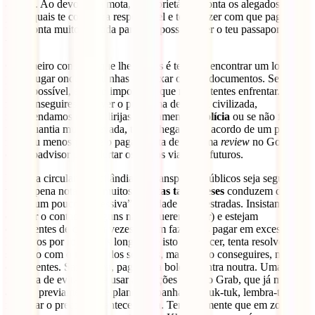
a mota. Ao devolver a mota, o proprietário aponta os alegados danos
pelos quais te considera responsável e tenta fazer com que pagues
uma conta muito elevada para que possas obter o teu passaporte de
volta.
O primeiro conselho que lhe damos é tentares encontrar um local
para alugar onde não tenhas de deixar os teus documentos. Se isto
for impossível, é muito importante que não os tentes enfrentar. Se
não conseguires resolver o problema de forma civilizada,
recomendamos que te dirijas rapidamente à
polícia
ou se não for
uma quantia muito elevada, tenta chegar a um acordo de um preço
mais ou menos justo e o paga. Tenta deixar uma
review
no Google
ou Tripadvisor para alertar os outros viajantes futuros.
Embora circular na Tailândia em transportes públicos seja seguro,
vale a pena notar que muitos
taxistas tailandeses
conduzem de
forma um pouco “agressiva” na cidade e nas estradas. Insistam em
colocar o contador (alguns não o querem fazer) e estejam
conscientes de que por vezes tentam fazer-vos pagar em excesso ou
levar-vos por rotas mais longas. Se isto acontecer, tenta resolver a
situação com o melhor dos sorrisos, mas se não conseguires, nunca
os enfrentes. Sai do táxi, paga a tua boleia e entra noutra. Uma boa
maneira de evitar isto é usar aplicações como o Grab, que já marcam
a tarifa previamente. Se planeias apanhar um tuk-tuk, lembra-te de
negociar o preço com antecedência. Tem em mente que em zonas