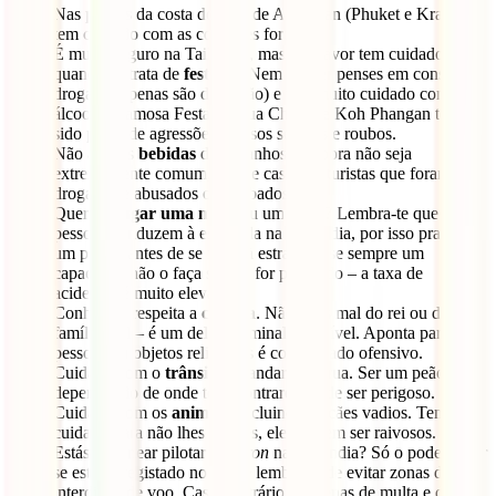
Nas
praias
da costa do Mar de Andaman (Phuket e Krabi),
tem cuidado com as correntes fortes.
É muito seguro na Tailândia, mas por favor tem cuidado
quando se trata de
festejar
. Nem sequer penses em consumir
drogas (as penas são de prisão) e tem muito cuidado com o
álcool. A famosa Festa da Lua Cheia de Koh Phangan tem
sido palco de agressões, abusos sexuais e roubos.
Não aceites
bebidas
de estranhos. Embora não seja
extremamente comum, houve casos de turistas que foram
drogados e abusados ou roubados.
Queres
alugar uma mota
ou um carro? Lembra-te que as
pessoas conduzem à esquerda na Tailândia, por isso pratica
um pouco antes de se fazer à estrada. Use sempre um
capacete e não o faça se não for praticado – a taxa de
acidentes é muito elevada.
Conhece e respeita a
cultura
. Não fales mal do rei ou da
família real – é um delito criminal e punível. Aponta para
pessoas ou objetos religiosos é considerado ofensivo.
Cuidado com o
trânsito
ao andares na rua. Ser um peão,
dependendo de onde te encontrares, pode ser perigoso.
Cuidado com os
animais
, incluindo os cães vadios. Tem
cuidado para não lhes tocares, eles podem ser raivosos.
Estás a planear pilotar um
dron
na Tailândia? Só o podes fazer
se estiver registado no país e lembra-te de evitar zonas de
interdição de voo. Caso contrário, há penas de multa e de