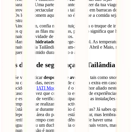
paranóico. Uma parte importante do prazer da tua viagem será
provar a espectacular cozinha tailandesa em barracas de rua.
Os locais comem aqui, por isso é raro que a comida seja
estragada.
Ainda assim, confia na tua intuição e usa o truque de ir para
os que têm as filas mais longas, pois isso significa que há uma
maior rotatividade de alimentos.
Mantém-te
hidratado
e protege-te do sol. As temperaturas
mais altas da Tailândia registam-se entre Abril e Maio, mas é
quente e húmido durante todo o ano.
Mais dicas de segurança na Tailândia
Se vais praticar
desportos de aventura
, tais como
snorkelling
ou caminhadas, necessitarás de cobertura extra em caso de
acidente. O
IATI Mochileiro
é o teu melhor aliado nestes
casos, uma vez que cobre todo este tipo de experiências. Não
te esqueças de verificar o equipamento e as instalações das
empresas que realizam estas actividades.
Estás a viajar durante a estação das chuvas? Já sabes que
depende da área do país que estás a visitar, mas lembra-te de
verificar o tempo com antecedência. Pode haver uma
aguaceira ou um duche por dia ou dois mais vezes, mas a
inundação não é normal.