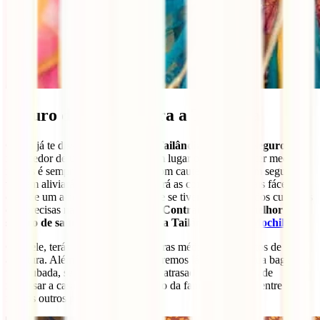
Seguro de viagem para a Tailândia
Como já te dissemos, em geral, a
Tailândia é um país seguro
e
merecedor de uma visita. Não é um lugar onde se deva ter medo de
ir, mas é sempre sensato andares com cautela. Viajar com seguro de
viagem aliviará a tua mente e tornará as coisas muito mais fáceis no
caso de um acidente, especialmente se tiveres a certeza dos cuidados
que precisas na tua própria língua.
Contrata agora o melhor
seguro de saúde de viagem para a Tailândia:
IATI Mochileiro.
Com ele, terás as melhores coberturas médicas e desportos de
aventura. Além disso, também estaremos lá para ti se a tua bagagem
for roubada, se o teu transporte for atrasado ou se tiveres de
regressar a casa porque um membro da família adoeceu, entre
muitos outros problemas.