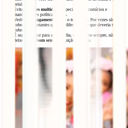
prisão.
Evita
grandes multidões
, especialmente comícios e
manifestações políticas locais.
Verifica os
pagamentos
com o teu cartão. Por vezes são
cobrados montantes que são diferentes do que deveria ter sido
cobrado.
É seguro viajar para a Tailândia, mas, como sempre, não
deixes o teu
bom senso
e intuição em casa.