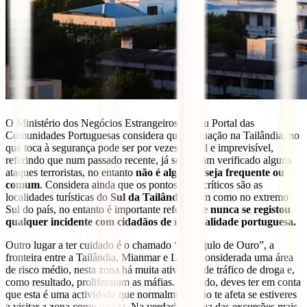
O Ministério dos Negócios Estrangeiros no seu Portal das
Comunidades Portuguesas considera que a situação na Tailândia, no
que toca à segurança pode ser por vezes volátil e imprevisível,
referindo que num passado recente, já se tenham verificado alguns
ataques terroristas, no entanto
não é algo que seja frequente ou
comum
. Considera ainda que os pontos mais críticos são as
localidades turísticas do
Sul da Tailândia
, bem como no extremo
Sul do país, no entanto é importante referir que
nunca se registou
qualquer incidente com cidadãos de nacionalidade portuguesa.
Outro lugar a ter cuidado é o chamado “Triângulo de Ouro”, a
fronteira entre a Tailândia, Mianmar e Laos. Considerada uma área
de risco médio, nesta zona há muita atividade de tráfico de droga e,
como resultado, proliferaram as máfias. Contudo, deves ter em conta
que esta é uma actividade que normalmente não te afeta se estiveres
a visitar a zona como turista. Na verdade, é uma das excursões mais