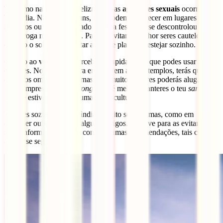
Tal como na Europa, infelizmente, as
agressões sexuais
ocorrem na
Tailândia. Não são comuns, mas podem acontecer em lugares
solitários ou como resultado de uma festa que se descontrolou ou de
uma droga na tua bebida. Para os evitar, é melhor seres cauteloso
quando o sol se põe e estar alerta se planeias festejar sozinho.
Quanto ao
vestuário
, perceberás rapidamente que podes usar o que
quiseres. No entanto, para entrares em alguns templos, terás que
cobrir os ombros e as pernas. Em muitos lugares poderás alugar ou
pedir emprestado um
sarong
, mas é melhor manteres o teu
sarong
à
mão se estiveres a fazer uma visita cultural.
Viajares sozinho na Tailândia é muito seguro, mas, como em
qualquer outro lugar, há alguns perigos. A chave para as evitar é
seres informado e ter em conta algumas recomendações, tais como
as que se seguem.