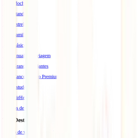
IATI Mochileiro
IATI Standard
IATI Estrela
IATI Familia
IATI Básico
IATI Anual Multiviagem
IATI Grandes Viajantes
IATI Cancelamento Premium
IATI Estudos
IATI AirHelp
Seguros de Viagem
Top Destinos
Seguro de viagem para o Japão