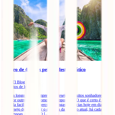
Roteiro de 4 meses pelo Sudeste Asiático
IATI Blog
8
minutos de leitura
Viajar a longo prazo sempre foi o desejo de muitos sonhadores e
visto por outros tantos como algo impossível. O que é certo é que,
seja pela facilidade em percorrer longas distâncias hoje em dia ou
pelo desejo de aproveitar o dia a dia da geração atual, há cada vez
mais pessoas a fazê-lo. O [...]