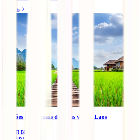
Ler mais
7 razões pelas quais deverias visitar Laos
IATI Blog
4
minutos de leitura