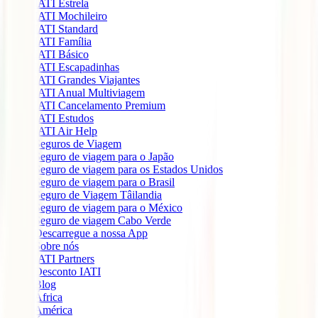
IATI Estrela
IATI Mochileiro
IATI Standard
IATI Família
IATI Básico
IATI Escapadinhas
IATI Grandes Viajantes
IATI Anual Multiviagem
IATI Cancelamento Premium
IATI Estudos
IATI Air Help
Seguros de Viagem
Seguro de viagem para o Japão
Seguro de viagem para os Estados Unidos
Seguro de viagem para o Brasil
Seguro de Viagem Tâilandia
Seguro de viagem para o México
Seguro de viagem Cabo Verde
Descarregue a nossa App
Sobre nós
IATI Partners
Desconto IATI
Blog
África
América