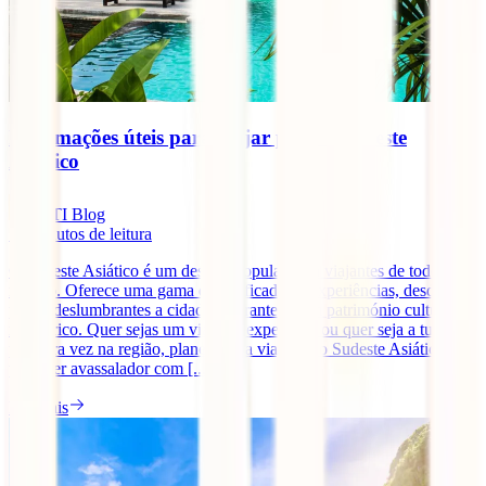
Informações úteis para viajar para o Sudeste
Asiático
IATI Blog
10
minutos de leitura
O Sudeste Asiático é um destino popular para viajantes de todo o
mundo. Oferece uma gama diversificada de experiências, desde
praias deslumbrantes a cidades vibrantes e um património cultural
muito rico. Quer sejas um viajante experiente ou quer seja a tua
primeira vez na região, planear uma viagem ao Sudeste Asiático
pode ser avassalador com [...]
Ler mais