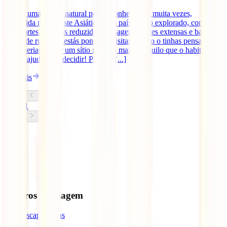
Laos é uma pérola natural pouco conhecida e, muita vezes,
esquecida no Sudeste Asiático. Um país pouco explorado, com
transportes públicos reduzidos, paisagens verdes extensas e bastante
atividade rural. Se estás ponderar visitar ou não o tinhas pensado,
mas querias visitar um sítio na Ásia mais tranquilo que o habitual,
vamos ajudar-te a decidir! Prepara [...]
Ler mais
1
Seguros de Viagem
IATI Escapadinhas