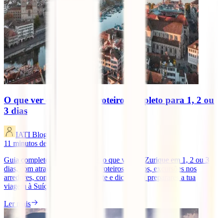
O que ver em Zurique: roteiro completo para 1, 2 ou
3 dias
IATI Blog
11
minutos de leitura
Guia completo para descobrires o que ver em Zurique em 1, 2 ou 3
dias, com atrações imperdíveis, roteiros práticos, excursões nos
arredores, conselhos de transporte e dicas para preparares a tua
viagem à Suíça.
Ler mais