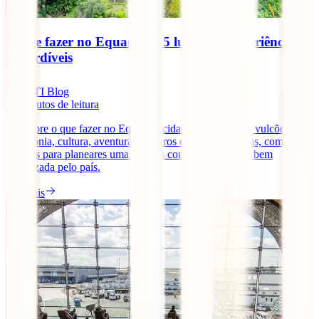
O que fazer no Equador: 15 lugares e experiências
imperdíveis
IATI Blog
11
minutos de leitura
Descobre o que fazer no Equador: cidades, Galápagos, vulcões,
Amazónia, cultura, aventura e roteiros de 7, 10 e 15 dias, com dicas
práticas para planeares uma viagem completa, segura e bem
organizada pelo país.
Ler mais