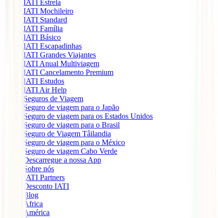
IATI Estrela
IATI Mochileiro
IATI Standard
IATI Família
IATI Básico
IATI Escapadinhas
IATI Grandes Viajantes
IATI Anual Multiviagem
IATI Cancelamento Premium
IATI Estudos
IATI Air Help
Seguros de Viagem
Seguro de viagem para o Japão
Seguro de viagem para os Estados Unidos
Seguro de viagem para o Brasil
Seguro de Viagem Tâilandia
Seguro de viagem para o México
Seguro de viagem Cabo Verde
Descarregue a nossa App
Sobre nós
IATI Partners
Desconto IATI
Blog
África
América