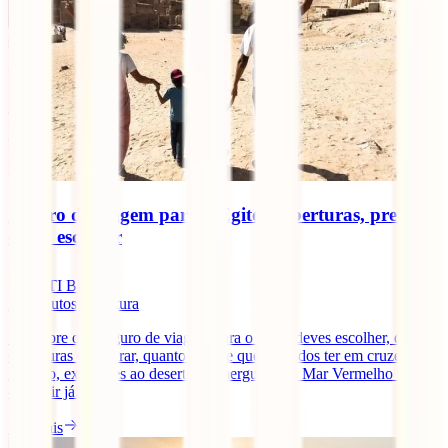
Seguro de viagem para o Egito: coberturas, preços e
como escolher
IATI Blog
11
minutos de leitura
Descobre que seguro de viagem para o Egito deves escolher, que
coberturas comparar, quanto custa e que cuidados ter em cruzeiros
no Nilo, excursões ao deserto ou mergulho no Mar Vermelho antes
de partir já.
Ler mais