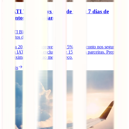
Os IATI Travel Days estão de volta: 7 dias de
descontos para viajantes
IATI Blog
3
minutos de leitura
De 13 a 20 de julho, aproveite até 15% de desconto nos seguros de
viagem IATI e ofertas exclusivas de 15 marcas parceiras. Prepare a
sua próxima aventura ao melhor preço.
Ler mais