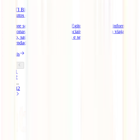
IATI Blog
11
minutos de leitura
Descobre se é seguro viajar para o Egito em 2026, com informação
sobre zonas a evitar, cuidados essenciais, segurança para viajar
sozinho, saúde, atividades turísticas e seguro de viagem
recomendado.
Ler mais
1
2
...
42