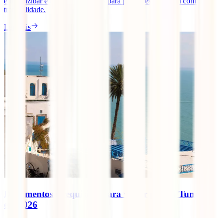
em Zanzibar e conselhos práticos para planeares a viagem com mais
tranquilidade.
Ler mais
Documentos e requisitos para viajar para a Tunísia
em 2026