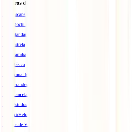
Seguros de Viagem
IATI Escapadinhas
IATI Mochileiro
IATI Standard
IATI Estrela
IATI Familia
IATI Básico
IATI Anual Multiviagem
IATI Grandes Viajantes
IATI Cancelamento Premium
IATI Estudos
IATI AirHelp
Seguros de Viagem