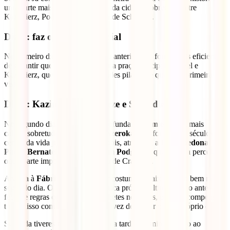
uma parte mais forte da memória da cidade, sobretudo entre
Kazimierz, Podgórze e a Fábrica de Schindler.
Dia 1: faz o roteiro essencial
No primeiro dia, mantém o plano anterior. É a forma mais eficiente
de garantir que não ficas sem ver a praça principal, Wawel e
Kazimierz, que são três dos grandes pilares de qualquer primeira
visita.
Dia 2: Kazimierz, Podgórze e Schindler
No segundo dia, vale a pena aprofundar
Kazimierz
com mais
calma, sobretudo a zona da rua
Szeroka
, que foi durante séculos o
centro da vida judaica local. Depois, atravessa a
Ponte pedonal
Padre Bernatek
para entrares em
Podgórze
, que ajuda a perceber
outra parte importante da história de Cracóvia.
A visita à
Fábrica de Schindler
costuma encaixar muito bem neste
segundo dia. O museu tem bilhética própria, último acesso antes do
fecho e regras concretas para bilhetes nominais, por isso compensa
tratar disso com antecedência em vez de deixar para o próprio dia.
Se ainda tiveres margem, termina a tarde a caminhar junto ao