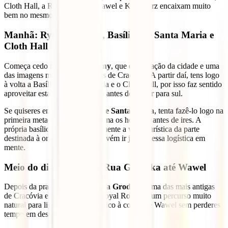
Cloth Hall, a Rua Grodzka, Wawel e Kazimierz encaixam muito
bem no mesmo roteiro.
Manhã: Rynek Główny, Basílica de Santa Maria e
Cloth Hall
Começa cedo na
Rynek Główny
, que é o coração da cidade e uma
das imagens mais reconhecíveis de Cracóvia. A partir daí, tens logo
à volta a Basílica de Santa Maria e o Cloth Hall, por isso faz sentido
aproveitar esta zona com calma antes de seguir para sul.
Se quiseres entrar na
Basílica de Santa Maria
, tenta fazê-lo logo na
primeira metade do dia e confirma os horários antes de ires. A
própria basílica distingue claramente a visita turística da parte
destinada à oração, por isso convém ir já com essa logística em
mente.
Meio do dia: desce pela Rua Grodzka até Wawel
Depois da praça, segue pela
Rua Grodzka
, uma das mais antigas
de Cracóvia e parte da antiga Royal Route. É um percurso muito
natural para ligar o centro histórico à colina de Wawel sem perderes
tempo em desvios.