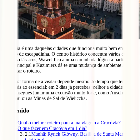
Cracóvia é uma daquelas cidades que funciona muito bem em
formato de escapadinha. O centro histórico concentra vários dos
grandes clássicos, Wawel fica a uma caminhada lógica a partir da
praça principal e Kazimierz dá-te uma mudança de ambiente sem
complicar o roteiro.
A melhor forma de a visitar depende mesmo do tempo que tens. Em
1 dia vais ao essencial; em 2 dias já percebes melhor a cidade; em 3
dias consegues juntar uma excursão muito forte, como Auschwitz-
Birkenau ou as Minas de Sal de Wieliczka.
Contenido
1
Qual o melhor roteiro para a tua viagem a Cracóvia?
2
O que fazer em Cracóvia em 1 dia?
2.1
Manhã: Rynek Główny, Basílica de Santa Maria e
Cloth Hall