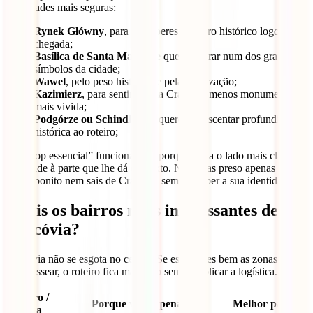
prioridades mais seguras:
Rynek Główny
, para perceberes o centro histórico logo à
chegada;
Basílica de Santa Maria
, se queres entrar num dos grandes
símbolos da cidade;
Wawel
, pelo peso histórico e pela localização;
Kazimierz
, para sentires uma Cracóvia menos monumental e
mais vivida;
Podgórze ou Schindler
, se queres acrescentar profundidade
histórica ao roteiro;
Este “top essencial” funciona bem porque junta o lado mais clássico
da cidade à parte que lhe dá contexto. Não ficas preso apenas ao
postal bonito nem sais de Cracóvia sem perceber a sua identidade.
Quais os bairros mais interessantes de
Cracóvia?
Cracóvia não se esgota no centro. Se escolheres bem as zonas onde
vais passear, o roteiro fica mais rico sem complicar a logística.
Bairro /
Porque vale a pena
Melhor para
zona