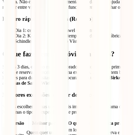
Vístula
. Não é a parte mais monumental da cidade, mas ajuda a
respirar entre visitas mais densas e funciona bem para fechar o dia.
Roteiro rápido para 2 dias (Resumo)
Dia 1: centro histórico + Wawel + Kazimierz;
Dia 2: Kazimierz com mais tempo + Podgórze + Fábrica de
Schindler + passeio junto ao Vístula.
O que fazer em Cracóvia em 3 dias?
Se tens 3 dias, o plano mais equilibrado é dedicar os dois primeiros à
cidade e reservar o terceiro para uma excursão. Cracóvia tem boas
ligações para duas visitas muito procuradas:
Auschwitz-Birkenau
e
as
Minas de Sal de Wieliczka
.
Melhores excursões a partir de Cracóvia
Se vais escolher apenas uma, o mais importante não é a fama do
lugar, mas o tipo de experiência que procuras.
Excursão
Melhor para
O que esperar
Dica prática
Um local de
Quem quer uma
Reserva entrada