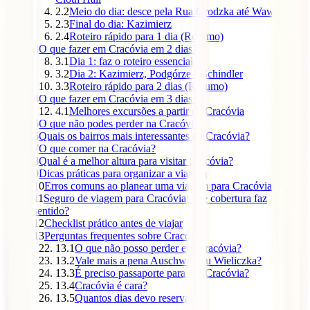
2.2
Meio do dia: desce pela Rua Grodzka até Wawel
2.3
Final do dia: Kazimierz
2.4
Roteiro rápido para 1 dia (Resumo)
3
O que fazer em Cracóvia em 2 dias?
3.1
Dia 1: faz o roteiro essencial
3.2
Dia 2: Kazimierz, Podgórze e Schindler
3.3
Roteiro rápido para 2 dias (Resumo)
4
O que fazer em Cracóvia em 3 dias?
4.1
Melhores excursões a partir de Cracóvia
5
O que não podes perder na Cracóvia
6
Quais os bairros mais interessantes de Cracóvia?
7
O que comer na Cracóvia?
8
Qual é a melhor altura para visitar Cracóvia?
9
Dicas práticas para organizar a viagem
10
Erros comuns ao planear uma viagem para Cracóvia
11
Seguro de viagem para Cracóvia: que cobertura faz
sentido?
12
Checklist prático antes de viajar
13
Perguntas frequentes sobre Cracóvia
13.1
O que não posso perder em Cracóvia?
13.2
Vale mais a pena Auschwitz ou Wieliczka?
13.3
É preciso passaporte para ir a Cracóvia?
13.4
Cracóvia é cara?
13.5
Quantos dias devo reservar?