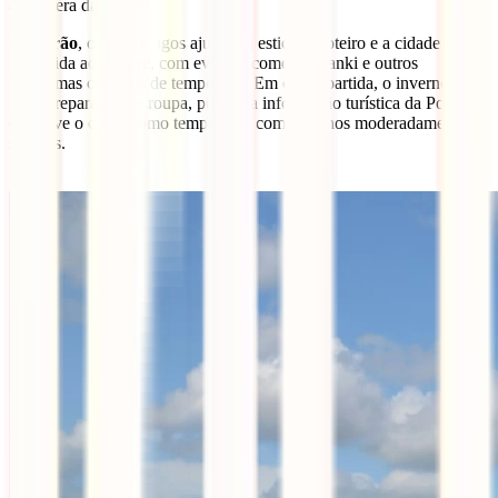
atmosfera da viagem.
No
verão
, os dias longos ajudam a esticar o roteiro e a cidade ganha
mais vida ao ar livre, com eventos como o Wianki e outros
programas culturais de temporada. Em contrapartida, o inverno pede
mais preparação de roupa, porque a informação turística da Polónia
descreve o clima como temperado, com invernos moderadamente
severos.