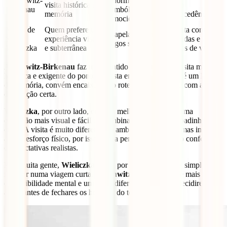
Auschwitz-
enorme peso
visita histórica e de
com
Birkenau
simbólico e
memória
antecedência
emocional
Minas de
Quem prefere uma
Conta com
Capelas, galerias e
Sal de
experiência visual
escadas e 2 a 3
lagos subterrâneos
Wieliczka
e subterrânea
horas de visita
Auschwitz-Birkenau
faz mais sentido se queres uma visita mais
histórica e exigente do ponto de vista emocional. Como é um lugar
de memória, convém encaixá-lo no roteiro com tempo e com a
disposição certa.
Wieliczka
, por outro lado, encaixa melhor se procuras uma
excursão mais visual e fácil de combinar com uma escapadinha
curta. A visita é muito diferente do ambiente da cidade, mas implica
algum esforço físico, por isso vale a pena ir com calçado confortável
e expectativas realistas.
Para muita gente,
Wieliczka
acaba por ser a opção mais simples de
integrar numa viagem curta.
Auschwitz-Birkenau
pede mais
disponibilidade mental e um ritmo diferente. O ideal é decidires isso
ainda antes de fechares os horários do terceiro dia.