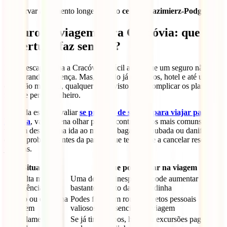
❌ reservar alojamento longe do eixo
centro-Kazimierz-Podgórze
.
Seguro de viagem para Cracóvia: que
cobertura faz sentido?
Numa escapadinha a Cracóvia, é fácil achar que um seguro não vai
fazer grande diferença. Mas, quando já tens voos, hotel e até uma
excursão marcada, qualquer imprevisto pode complicar os planos ou
fazer-te perder dinheiro.
Se ainda estás a avaliar
se precisas de seguro para viajar para a
Europa
, vale a pena olhar para os contratempos mais comuns numa
viagem destas: uma ida ao médico, bagagem roubada ou danificada,
ou um problema antes da partida que te obrigue a cancelar reservas
já pagas.
Situação
Porque pode pesar na viagem
Consulta médica
Uma despesa inesperada pode aumentar
ou urgência
bastante o custo da escapadinha
Roubo ou danos na
Podes ficar sem roupa, objetos pessoais
bagagem
valiosos ou essenciais da viagem
Cancelamento
Se já tinhas voos, hotel ou excursões pagos,