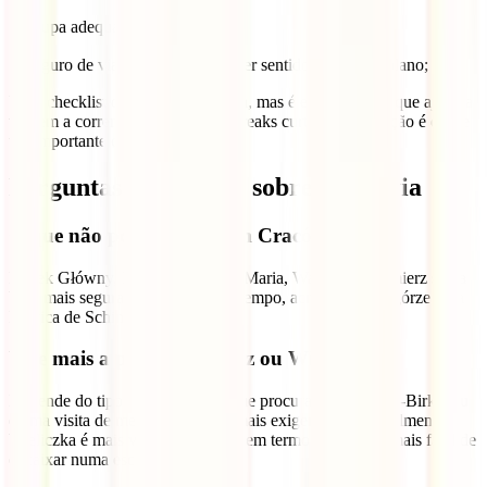
✔ roupa adequada à época;
✔ seguro de viagem tratado, se fizer sentido para o teu plano;
Uma checklist destas parece básica, mas é exatamente o que ajuda a
viagem a correr melhor. Em city breaks curtos, organização é quase
tão importante como o destino.
Perguntas frequentes sobre Cracóvia
O que não posso perder em Cracóvia?
Rynek Główny, Basílica de Santa Maria, Wawel e Kazimierz são a
base mais segura. Se tiveres mais tempo, acrescenta Podgórze ou a
Fábrica de Schindler.
Vale mais a pena Auschwitz ou Wieliczka?
Depende do tipo de experiência que procuras. Auschwitz-Birkenau
é uma visita de memória e muito mais exigente emocionalmente;
Wieliczka é mais visual, mais leve em termos de tema e mais fácil de
encaixar numa escapadinha.