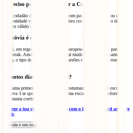
É preciso passaporte para ir a Cracóvia?
Se és cidadão da UE, podes viajar com passaporte válido ou cartão
de identidade válido. O essencial é ires com um documento de
viagem válido no dia da viagem.
Cracóvia é cara?
Não é, em regra, uma das capitais europeias mais pesadas para um
city break. Ainda assim, o custo final muda bastante consoante a
época, o tipo de alojamento, as excursões e o ritmo a que reservas
tudo.
Quantos dias devo reservar?
Para uma primeira viagem, 2 dias costumam ser a melhor escolha.
Reserva 3 se quiseres acrescentar uma excursão sem transformar
tudo numa corrida.
Protege a tua viagem à Cracóvia com o IATI Standard antes de
partir
.
Calcula o seu seguro