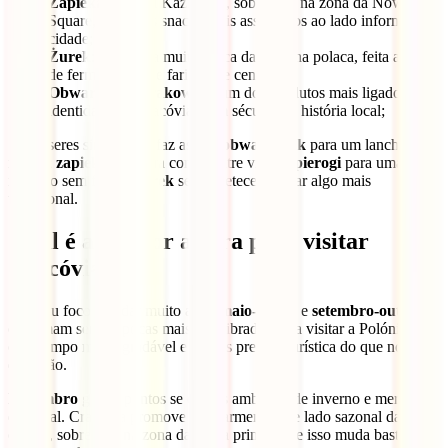
Zapiekanka
: em Kazimierz, sobretudo na zona da Nowy
Square, é um dos snacks mais associados ao lado informal da
cidade;
Żurek
: uma sopa muito típica da cozinha polaca, feita a partir
de fermentação de farinha de centeio;
Obwarzanek krakowski
: um dos produtos mais ligados à
identidade de Cracóvia, com séculos de história local;
Se quiseres simplificar, faz assim:
obwarzanek
para um lanche
rápido;
zapiekanka
para comer entre visitas;
pierogi
para uma
refeição sem falhar;
żurek
se te apetecer provar algo mais
tradicional.
Qual é a melhor altura para visitar
Cracóvia?
Se o teu foco é andar muito a pé,
maio-junho
e
setembro-outubro
costumam ser as épocas mais equilibradas para visitar a Polónia,
com tempo mais agradável e menos pressão turística do que no pico
do verão.
Dezembro
ganha pontos se queres ambiente de inverno e mercado
de Natal. Cracóvia promove regularmente este lado sazonal da
cidade, sobretudo na zona da praça principal, e isso muda bastante a