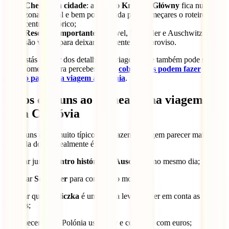
Chegada à cidade
: a estação
Kraków Główny
fica numa
zona central e bem posicionada para começares o roteiro pelo
centro histórico;
Reservas importantes
: Wawel, Schindler e Auschwitz não
são visitas para deixar totalmente ao improviso.
Se já estás a tratar dos detalhes da viagem, este também pode ser um
bom momento para perceberes que
coberturas podem fazer
sentido para uma viagem à Polónia
.
Erros comuns ao planear uma viagem
para Cracóvia
Há alguns erros muito típicos que fazem a viagem parecer mais
apertada do que realmente é:
❌ tentar juntar
centro histórico + Auschwitz
no mesmo dia;
❌ deixar
Schindler
para compra no momento;
❌ achar que
Wieliczka
é uma visita leve sem ter em conta as
escadas;
❌ esquecer que a Polónia usa
złoty
e contar só com euros;