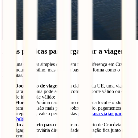
Dicas práticas para organizar a viagem
Há alguns detalhes simples que fazem muita diferença em Cracóvia.
Não mudam o destino, mas mudam bastante a forma como o
aproveitas.
Documento de viagem
: para cidadãos da UE, uma viagem
para a Polónia pode ser feita com passaporte válido ou cartão
de identidade válido;
Moeda
: a Polónia não usa euro e a moeda local é o złoty;
para uma visão mais prática sobre câmbio, pagamentos e
preparação, vale a pena ler estas
dicas para viajar para a
Polónia
;
Do aeroporto para o centro
: o aeroporto de Cracóvia tem
ligação ferroviária direta à cidade e a estação fica junto ao
terminal;