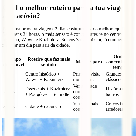
Qual o melhor roteiro para a tua viagem
a Cracóvia?
Para uma primeira viagem, 2 dias costumam dar o melhor equilíbrio.
Se só tens 24 horas, o mais sensato é concentrares-te no centro
histórico, Wawel e Kazimierz. Se tens 3 dias, aí sim, já compensa
reservar um dia para sair da cidade.
Onde
Tempo
Roteiro que faz mais
Melhor para
concentrar o
disponível
sentido
tempo
Centro histórico +
Primeira visita
Grandes
1 dia
Wawel + Kazimierz
muito curta
clássicos
Ver a cidade
Essenciais + Kazimierz
História e
2 dias
com mais
+ Podgórze + Schindler
bairros
contexto
Viagem mais
Cracóvia +
3 dias
Cidade + excursão
completa
arredores