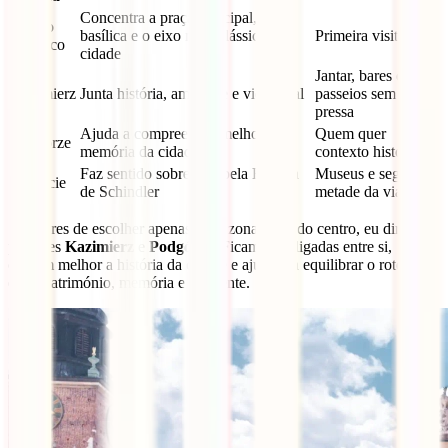
Concentra a praça principal, a
Centro
basílica e o eixo mais clássico da
Primeira visita
histórico
cidade
Jantar, bares e
Kazimierz
Junta história, ambiente e vida local
passeios sem
pressa
Ajuda a compreender melhor a
Quem quer
Podgórze
memória da cidade
contexto histórico
Faz sentido sobretudo pela Fábrica
Museus e segunda
Zabłocie
de Schindler
metade da viagem
Se tiveres de escolher apenas duas zonas fora do centro, eu diria
para ires
Kazimierz
e
Podgórze
. Ficam bem ligadas entre si,
contam melhor a história da cidade e ajudam a equilibrar o roteiro
entre património, memória e ambiente.