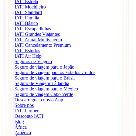
IATI Estrela
IATI Mochileiro
IATI Standard
IATI Família
IATI Básico
IATI Escapadinhas
IATI Grandes Viajantes
IATI Anual Multiviagem
IATI Cancelamento Premium
IATI Estudos
IATI Air Help
Seguros de Viagem
Seguro de viagem para o Japão
Seguro de viagem para os Estados Unidos
Seguro de viagem para o Brasil
Seguro de Viagem Tâilandia
Seguro de viagem para o México
Seguro de viagem Cabo Verde
Descarregue a nossa App
Sobre nós
IATI Partners
Desconto IATI
Blog
África
América