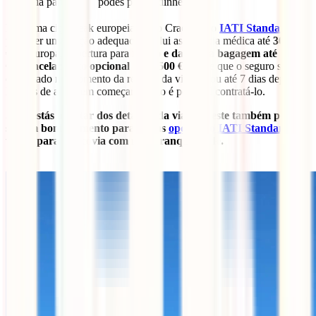
antes da partida
podes perder dinheiro
Para uma city break europeia como Cracóvia, o
IATI Standard
pode ser uma opção adequada. Inclui assistência médica até
300.000
€
na Europa, cobertura para
roubo e danos na bagagem até 1.000
€
e
cancelamento opcional até 1.500 €
, desde que o seguro seja
contratado no momento da reserva da viagem ou até 7 dias depois.
Depois de a viagem começar, já não é possível contratá-lo.
Se já estás a tratar dos detalhes da viagem, este também pode
ser um bom momento para ver as
opções do IATI Standard
e
viajar para Cracóvia com mais tranquilidade.