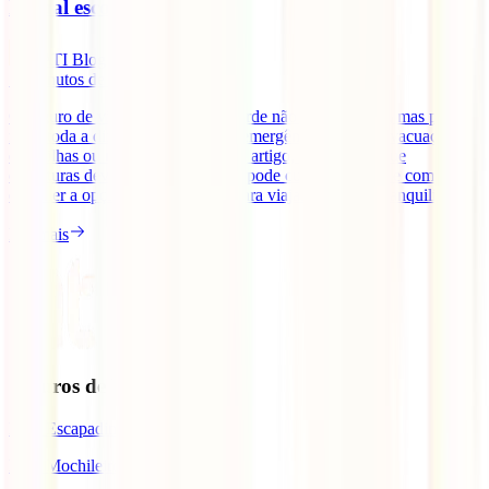
E qual escolher?
IATI Blog
11
minutos de leitura
O seguro de viagem para Cabo Verde não é obrigatório, mas pode
fazer toda a diferença em caso de emergência médica, evacuação
entre ilhas ou repatriamento. Neste artigo, explicamos que
coberturas deves valorizar, quanto pode custar o seguro e como
escolher a opção mais adequada para viajar com mais tranquilidade.
Ler mais
Seguros de Viagem
IATI Escapadinhas
IATI Mochileiro