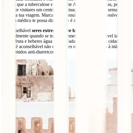
declara que a tuberculose e a hepatite A são recomendadas, pelo que
é melhor visitares um centro de vacinação pelo menos 3 semanas
antes da tua viagem. Marca uma consulta o mais cedo possível para
que um médico te possa dizer o que é melhor para ti.
É aconselhável
seres extremamente higiénico no país
,
especialmente quando se trata de alimentos. É aconselhável lavares
bem a fruta e beberes água engarrafada fora das grandes cidades. No
Verão, é aconselhável não exagerares nas saladas e teres à mão
comprimidos anti-diarreicos.