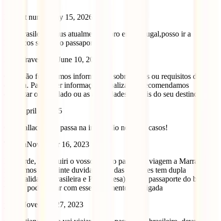
Margot nunes
May 15, 2026
Sou Brasileira maus atualmente moro em Portugal,posso ir a
Marrocos so com o passaporte
IATI Travel Blog
June 10, 2026
Olá! Não fornecemos informações sobre vistos ou requisitos de
entrada. Para obter informações atualizadas, recomendamos
contactar o consulado ou as autoridades oficiais do seu destino.
Sofia
April 4, 2025
Olá Wallace Sim, passa na imigração nos dois casos!
Tatiana
November 16, 2023
Boa tarde, Já adquiri o vosso seguro para uma viagem a Marrakech,
mas temos a seguinte duvida: Uma das viajantes tem dupla
nacionalidade (Brasileira e Portuguesa), tem o passaporte do brasil
válido, pode viajar com esse documento? Obrigada
yajna
November 27, 2023