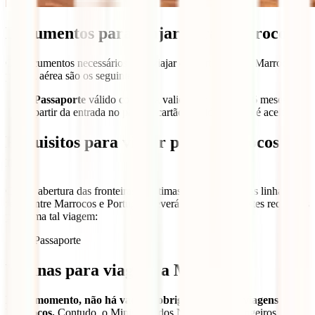
Documentos para viajar para Marrocos
Os documentos necessários para viajar de Portugal para Marrocos
por via aérea são os seguintes:
Passaporte
válido com uma validade mínima de 6 meses a
partir da entrada no país. O cartão de cidadão não é aceite.
Requisitos para viajar para Marrocos por
mar
Com a abertura das fronteiras marítimas e a retomada das linhas de
ferry entre Marrocos e Portugal, deverás ter em conta estes requisitos
para uma tal viagem:
Passaporte
Vacinas para viagens a Marrocos
Neste momento, não há vacinas obrigatórias para viagens a
Marrocos.
Contudo, o Ministério dos Negócios Estrangeiros