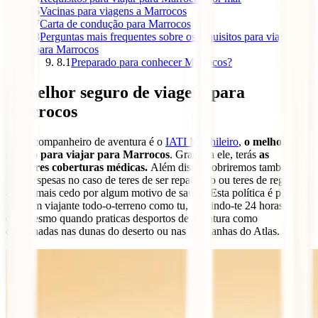
6
Vacinas para viagens a Marrocos
7
Carta de condução para Marrocos
8
Perguntas mais frequentes sobre os requisitos para viajar
para Marrocos
8.1
Preparado para conhecer Marrocos?
O melhor seguro de viagem para
Marrocos
O teu companheiro de aventura é o
IATI Mochileiro
,
o melhor
seguro para viajar para Marrocos
. Graças a ele, terás
as
melhores coberturas médicas.
Além disso, cobriremos também as
tuas despesas no caso de teres de ser repatriado ou teres de regressar
a casa mais cedo por algum motivo de saúde. Esta política é perfeita
para um viajante todo-o-terreno como tu, cobrindo-te 24 horas por
dia, mesmo quando praticas desportos de aventura como
caminhadas nas dunas do deserto ou nas montanhas do Atlas.