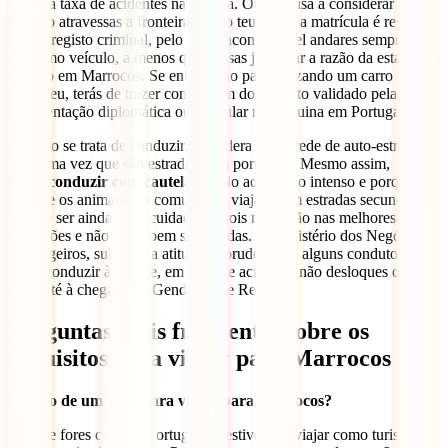
elevada taxa de acidentes na estrada. Outra coisa a considerar é que
quando atravessas a fronteira com o teu carro, a matrícula é registada
no teu registo criminal, pelo que é aconselhável andares sempre com
o mesmo veículo, a menos que possas justificar a razão da estadia do
veículo em Marrocos. Se entrares no país utilizando um carro que
não é teu, terás de trazer contigo um documento validado pela
representação diplomática ou consular marroquina em Portugal.
Quando se trata de conduzir, considera que a rede de auto-estradas é
boa, uma vez que são estradas com portagem. Mesmo assim,
deves
conduzir com cautela
devido ao tráfego intenso e porque os
peões e os animais são comuns. Se viajares em estradas secundárias,
tens de ser ainda mais cuidadoso, pois não estão nas melhores
condições e não estão bem sinalizadas. O Ministério dos Negócios
Estrangeiros, sublinha a atitude imprudente de alguns condutores.
Evita conduzir à noite e, em caso de acidente, não desloques o teu
carro até à chegada da Gendarmerie Real.
Perguntas mais frequentes sobre os
requisitos para viajar para Marrocos
Preciso de um visto para viajar para Marrocos?
Não, se fores cidadão português e estiveres a viajar como turista,