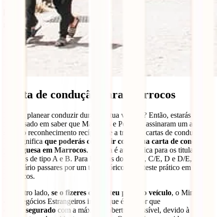
Carta de condução para Marrocos
Estás a planear conduzir durante a tua viagem? Então, estarás
interessado em saber que Marrocos e Portugal assinaram um acordo
sobre o reconhecimento recíproco e a troca de cartas de condução.
Isto significa
que poderás conduzir com a tua carta de condução
portuguesa em Marrocos
. A troca é automática para os titulares de
licenças de tipo A e B. Para licenças do tipo C, C/E, D e D/E, é
necessário passares por um teste teórico e um teste prático em
Marrocos.
Por outro lado,
se o fizeres com o teu próprio veículo
, o Ministério
dos Negócios Estrangeiros indica que é melhor que
estejas
segurado
com a máxima cobertura possível, devido à