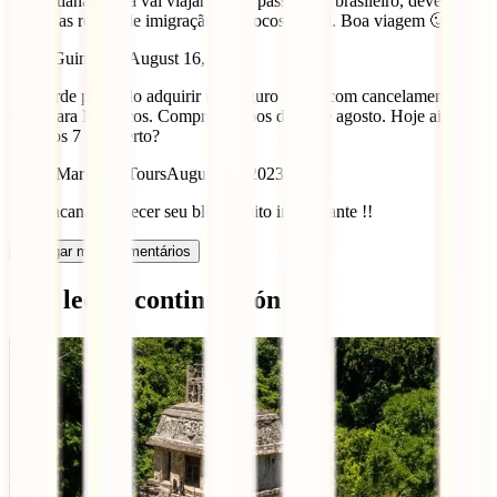
Olá Tatiana Se ela vai viajar com o passaporte brasileiro, deve
buscar as regras de imigração Marrocos-Brasil. Boa viagem 🙂
Paula Guimarães
August 16, 2023
Boa tarde pretendo adquirir um seguro vosso com cancelamento
extra para Marrocos. Compre os voos dia 9 de agosto. Hoje ainda
inclui os 7 dias certo?
Viajar Marrocos Tours
August 15, 2023
Que bacana conhecer seu blog, muito interessante !!
Carregar mais comentários
Qué leer a continuación