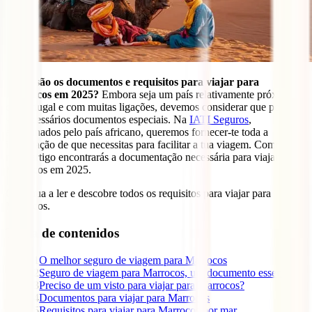
Quais são os documentos e requisitos para viajar para
Marrocos em 2025?
Embora seja um país relativamente próximo
de Portugal e com muitas ligações, devemos considerar que podem
ser necessários documentos especiais. Na
IATI Seguros
,
apaixonados pelo país africano, queremos fornecer-te toda a
informação de que necessitas para facilitar a tua viagem. Como tal,
neste artigo encontrarás a documentação necessária para viajar para
Marrocos em 2025.
Continua a ler e descobre todos os requisitos para viajar para
Marrocos.
Tabla de contenidos
1
O melhor seguro de viagem para Marrocos
2
Seguro de viagem para Marrocos, um documento essencial
3
Preciso de um visto para viajar para Marrocos?
4
Documentos para viajar para Marrocos
5
Requisitos para viajar para Marrocos por mar