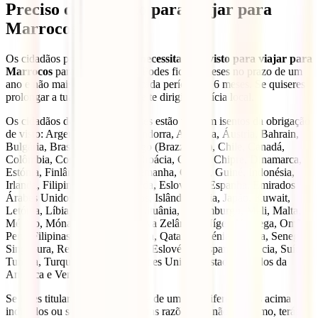
Preciso de um visto para viajar para
Marrocos?
Os cidadãos portugueses
não necessitam de visto para viajar para
Marrocos
para fins turísticos. Podes ficar 6 meses no prazo de um
ano e não mais de 90 dias em cada período de 6 meses. Se quiseres
prolongar a tua estadia, terás de te dirigir à polícia local.
Os cidadãos dos seguintes países estão também isentos da obrigação
de visto: Argentina, Argélia, Andorra, Austrália, Áustria, Bahrain,
Bulgária, Brasil, Bélgica, Congo (Brazzaville), Chile, Canadá,
Colômbia, Costa do Marfim, Croácia, Chipre, Chipre, Dinamarca,
Estónia, Finlândia, França, Alemanha, Grécia, Guiné, Indonésia,
Irlanda, Filipinas, Coreia, Irlanda, Eslovénia, Espanha, Emirados
Árabes Unidos, Estados Unidos, Islândia, Itália, Japão, Kuwait,
Letónia, Líbia, Liechtenstein, Lituânia, Luxemburgo, Mali, Malta,
México, Mónaco, Holanda, Nova Zelândia, Níger, Noruega, Omã,
Peru, Filipinas, Polónia, Espanha, Qatar, Roménia, Rússia, Senegal,
Singapura, República Eslovaca, Eslovénia, Espanha, Suécia, Suíça,
Tunísia, Turquia, Emirados Árabes Unidos, Estados Unidos da
América e Venezuela.
Se fores titular de um passaporte de um país diferente dos acima
indicados ou se viajares por outras razões que não o turismo, terás