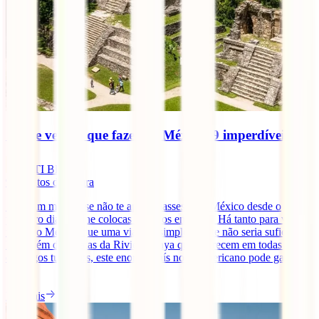
O que ver e o que fazer no México: 9 imperdíveis
IATI Blog
9
minutos de leitura
Seria um milagre se não te apaixonasses pelo México desde o
primeiro dia que lhe colocas os olhos em cima. Há tanto para ver e
fazer no México que uma viagem simplesmente não seria suficiente.
Para além das praias da Riviera Maya que aparecem em todas os
catálogos turísticos, este enorme país norte-americano pode gabar-se
[...]
Ler mais