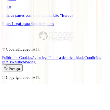
FAQs
Lista de países com cobertura âmbito “Europa”
Bases Legais para Sorteio Açores
© Copyright
2026
IATI.
Politica de Cookies
Aviso legal
Politica de privacidade
Condições
gerais
Whistleblowing
Portugal
© Copyright
2026
IATI.