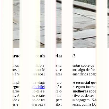
Preparado para conhecer Marrocos?
Esperamos ter respondido a todas as tuas perguntas sobre os
requisitos para viajar para Marrocos, se deixamos algo de fora,
sente-te à vontade para nos perguntares nos comentários abaixo.
Para completares a tua viagem sem problemas
é essencial que leves
o teu seguro
IATI Mochileiro
. Este é o melhor seguro internacional
para Marrocos, dando-te a segurança de ter as
melhores coberturas
médicas.
Além disso, estaremos ao teu lado se tiveres de ser
repatriado ou em caso de roubo ou perda da tua bagagem. Não
arrisques e viaja com a paz de espírito que mereces, com a IATI.