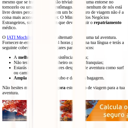
mesmo que se trate de coisas tão triviais como uma entorse no
tornozelo ou uma infeção no estômago. Como nenhum de nós está
livre destes percalços, viajar sem um bom seguro de viagem não é a
coisa mais aconselhável a fazer. O Ministério dos Negócios
Estrangeiros, sublinha também que deves incluir o
repatriamento
médico.
O
IATI Mochileiro
é a melhor alternativa para uma tal aventura.
Fornecer-te-emos assistência 24 horas por dia na tua língua e terás a
seguinte cobertura, quando viajares para Marrocos:
A
melhor
cobertura e assistência médica;
Não terás de adiantar dinheiro ou pagar franquias;
Estarás coberto se praticares desportos de aventura como surf
ou caminhadas;
Ampla
cobertura para roubo e danos na bagagem.
Não hesites mais e
contrata agora
este seguro de viagem para a tua
aventura.