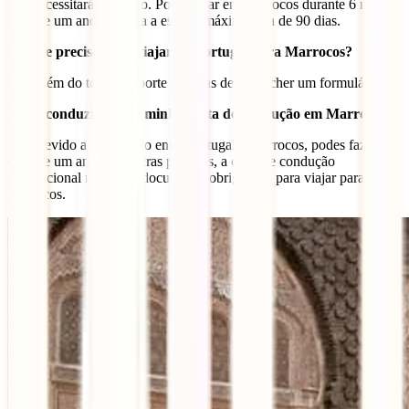
não necessitarás de visto. Podes ficar em Marrocos durante 6 meses
durante um ano, embora a estadia máxima seja de 90 dias.
Do que preciso para viajar de Portugal para Marrocos?
Para além do teu passaporte precisas de preencher um formulário.
Posso conduzir com a minha carta de condução em Marrocos?
Sim, devido a um acordo entre Portugal e Marrocos, podes fazê-lo
durante um ano. Por outras palavras, a carta de condução
internacional não é um documento obrigatório para viajar para
Marrocos.