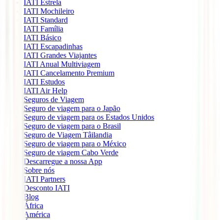
IATI Estrela
IATI Mochileiro
IATI Standard
IATI Família
IATI Básico
IATI Escapadinhas
IATI Grandes Viajantes
IATI Anual Multiviagem
IATI Cancelamento Premium
IATI Estudos
IATI Air Help
Seguros de Viagem
Seguro de viagem para o Japão
Seguro de viagem para os Estados Unidos
Seguro de viagem para o Brasil
Seguro de Viagem Tâilandia
Seguro de viagem para o México
Seguro de viagem Cabo Verde
Descarregue a nossa App
Sobre nós
IATI Partners
Desconto IATI
Blog
África
América