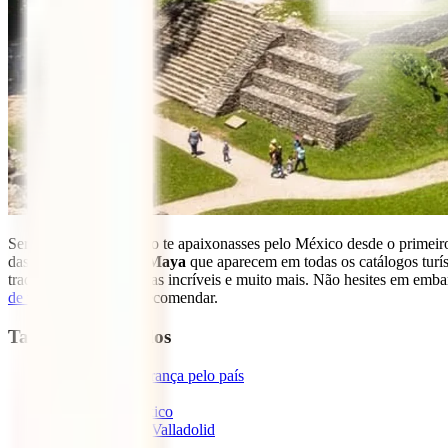
Seria um milagre se não te apaixonasses pelo México desde o primeir
das praias da
Riviera Maya
que aparecem em todas os catálogos turíst
tradições únicas, pessoas incríveis e muito mais. Não hesites em emba
de viagem
, te vamos recomendar.
Tabla de contenidos
1
Viajar em segurança pelo país
2
Tulum
3
Cidade do México
4
Chichén Itzá e Valladolid
5
Mérida