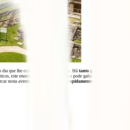
o dia que lhe colocas os olhos em cima. Há
tanto para ver e fazer no
icos, este enorme país norte-americano pode gabar-se de história em cad
rcar nesta aventura, o
México ficará rapidamente gravado no teu co