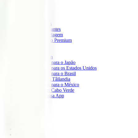
IATI Mochileiro
IATI Standard
IATI Família
IATI Básico
IATI Escapadinhas
IATI Grandes Viajantes
IATI Anual Multiviagem
IATI Cancelamento Premium
IATI Estudos
IATI Air Help
Seguros de Viagem
Seguro de viagem para o Japão
Seguro de viagem para os Estados Unidos
Seguro de viagem para o Brasil
Seguro de Viagem Tâilandia
Seguro de viagem para o México
Seguro de viagem Cabo Verde
Descarregue a nossa App
Sobre nós
IATI Partners
Desconto IATI
Blog
África
América
Ásia