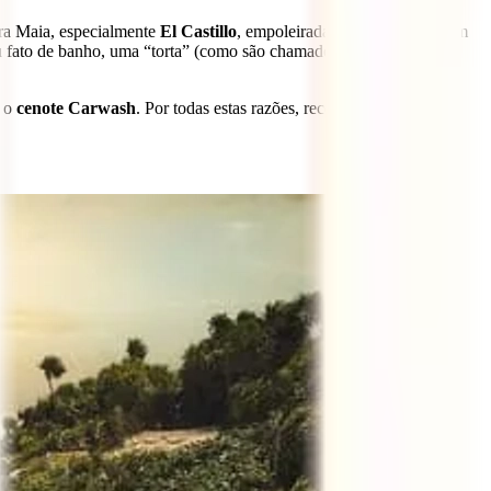
tura Maia, especialmente
El Castillo
, empoleirada num penhasco com
eu fato de banho, uma “torta” (como são chamados os aperitivos no
 o
cenote Carwash
. Por todas estas razões, recomendamos-te que