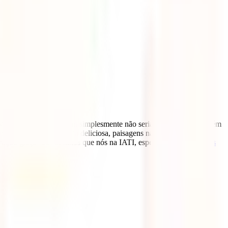
 México
que uma viagem simplesmente não seria suficiente. Para além
a esquina, gastronomia deliciosa, paisagens naturais incríveis,
ração
graças aos destinos que nós na IATI, especialistas em
seguros