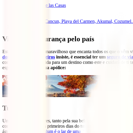
6
San Cristobal de las Casas
7
Guanajuato
8
Bacalar
9
Riviera Maya: Cancun, Playa del Carmen, Akumal, Cozume
10
Palenque
Viajar em segurança pelo país
Este país é um destino maravilhoso que encanta todos os que o vêm vis
dos Negócios Estrangeiros
insiste, é essencial ter um
seguro de vi
completamente concebida para um destino como este e cuidará de ti t
espírito e
obtém já a tua apólice:
Tulum
Um dos melhores lugares, tanto pela sua beleza como pelo seu conforto
conserva o encanto dos primeiros dias do turismo de praia no Mar das 
águas transparentes,
Tulum é o lar de uma das mais impressionantes r