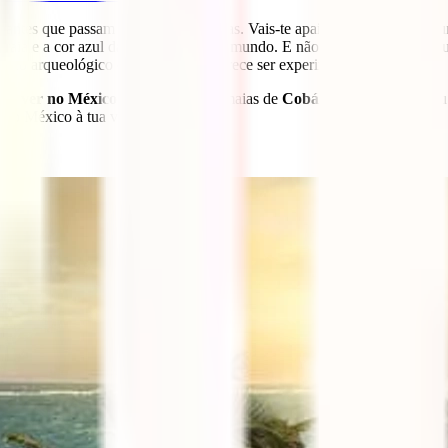
ajantes que passam por lá todos os dias. Vais-te apaixonar pela arquite
praia e a cor azul da água é única no mundo. E não acaba aí! Leva o t
exo arqueológico de Tulum que merece ser experimentada.
ra ver no México
, como as ruínas maias de
Cobá
, o
Gran Cenote
ou
 do México à tua vontade.