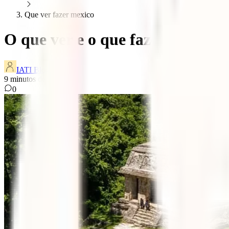
Que ver fazer mexico
O que ver e o que fazer no Méxi
IATI Blog
9
minutos de leitura
0