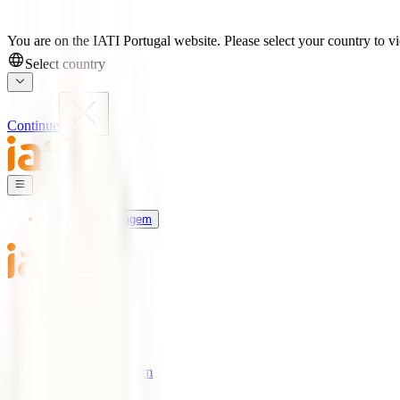
You are on the IATI Portugal website. Please select your country to vi
Select country
Continue
Seguros de Viagem
Universo IATI
Blog
Apoio
Seguros de Viagem
IATI Estrela