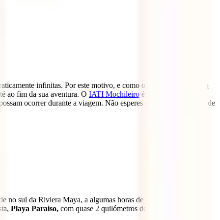
raticamente infinitas. Por este motivo, e como o
próprio
Ministério
até ao fim da sua aventura. O
IATI Mochileiro
é uma política
 possam ocorrer durante a viagem. Não esperes mais, viaja com paz de
de no sul da Riviera Maya, a algumas horas de Cancun, ainda
sta,
Playa Paraiso,
com quase 2 quilómetros de areia banhada por