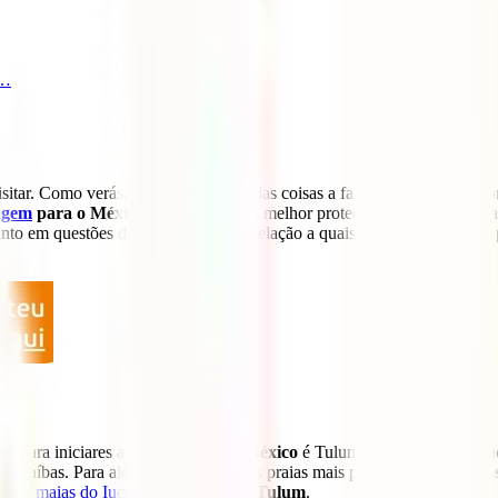
l…
itar. Como verás, as possibilidades das coisas a fazer no México são p
agem
para o México
que te garanta a melhor protecção desde o início 
anto em questões de saúde como em relação a quaisquer incidentes que
, para iniciares a tua
rota para o México
é Tulum. Esta pequena cida
Caraíbas. Para além de teres uma das praias mais paradisíacas desta co
uínas maias do Iucatão
: as
ruínas de Tulum
.