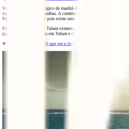
Visita o recinto arqueológico de manhã cedo e evita os milhares de vi
vista para o Mar das Caraíbas. A combinação da estrutura, a pequena 
México) e alguma água, pois existe uma
praia espectacular
no compl
Por outro lado, perto de Tulum existem outros lugares interessantes
pa
passes pelo menos 3 dias em Tulum e desfrutes deste pequeno recanto
✈ Talvez te interesse:
O que ver e fazer em Cancun