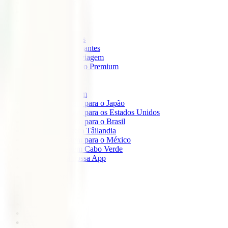
IATI Mochileiro
IATI Standard
IATI Família
IATI Básico
IATI Escapadinhas
IATI Grandes Viajantes
IATI Anual Multiviagem
IATI Cancelamento Premium
IATI Estudos
IATI Air Help
Seguros de Viagem
Seguro de viagem para o Japão
Seguro de viagem para os Estados Unidos
Seguro de viagem para o Brasil
Seguro de Viagem Tâilandia
Seguro de viagem para o México
Seguro de viagem Cabo Verde
Descarregue a nossa App
Sobre nós
IATI Partners
Desconto IATI
Blog
África
América
Ásia