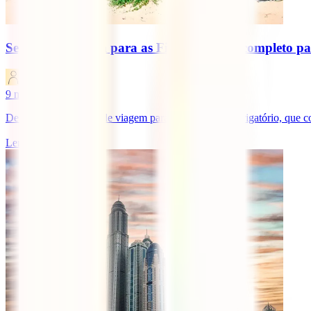
Seguro de viagem para as Filipinas: guia completo p
IATI Blog
9
minutos de leitura
Descobre se o seguro de viagem para as Filipinas é obrigatório, que c
Ler mais