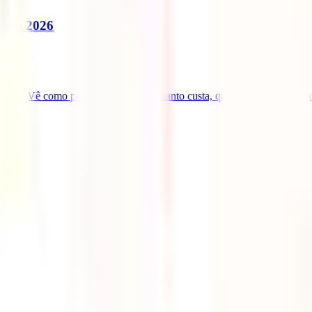
a em 2026
2026. Vê como pedir o visto ETA, quanto custa, que vacinas considerar