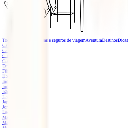
Todas as categorias
Guias e seguros de viagem
Aventura
Destinos
Dicas
Camboja
Catar
China
Coreia do Sul
Emirados Árabes
Filipinas
Hong Kong
Índia
Indonésia
Irão
Israel
Japão
Jordânia
Laos
Malásia
Maldivas
Mongólia