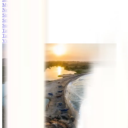
Myanmar
Nepal
Singapura
Sri Lanka
Sudeste Asiático
Tailândia
Taiwan
Vietname