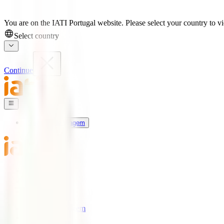
You are on the IATI Portugal website. Please select your country to vi
Select country
Continue
Seguros de Viagem
Universo IATI
Blog
Apoio
Seguros de Viagem
IATI Estrela