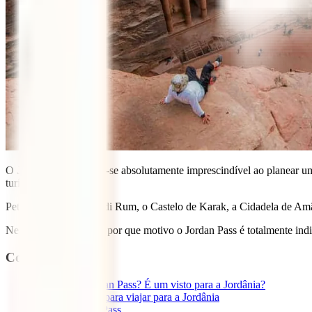
O
Jordan Pass
tornou-se absolutamente imprescindível ao planear uma
turísticas.
Petra, o deserto de Wadi Rum, o Castelo de Karak, a Cidadela de Amã, J
Neste guia explicamos por que motivo o Jordan Pass é totalmente indi
Contenido
1
O que é o Jordan Pass? É um visto para a Jordânia?
1.1
O visto para viajar para a Jordânia
1.2
Jordan Pass