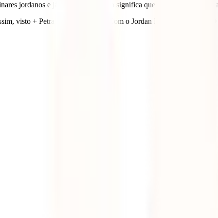
es jordanos e já inclui o visto. Isto significa que estará a pagar apena
sim, visto + Petra totalizam 90 JD. Com o Jordan Pass paga apenas 70 