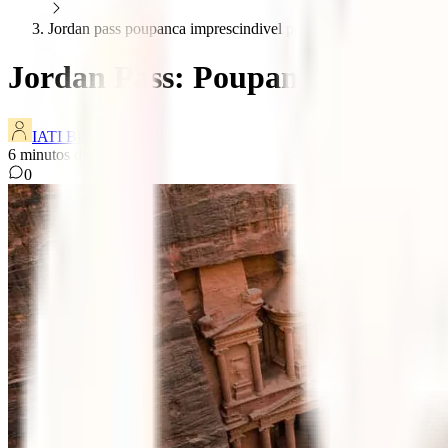
Jordan pass poupanca imprescindivel para viajar jordania
Jordan Pass: Poupança impresci
IATI Blog
6
minutos de leitura
0