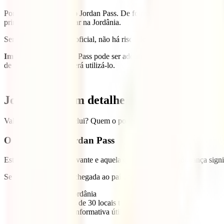
Por outro lado, temos o Jordan Pass. De forma resumida, trata-se de u
principais locais a visitar na Jordânia.
Sendo um documento oficial, não há risco de ilegalidade nem de pagar
Importante:
O Jordan Pass pode ser adquirido por cidadãos da União
de uma noite, não poderá utilizá-lo.
Jordan Pass em detalhe
Vale a pena? O que inclui? Quem o pode adquirir? Onde?
O que inclui o Jordan Pass
Esta é a parte mais relevante e aquela que demonstra a poupança sign
Se o adquirir antes da chegada ao país, inclui:
O visto para a Jordânia
Entrada em mais de 30 locais turísticos
Documentação informativa útil para a viagem