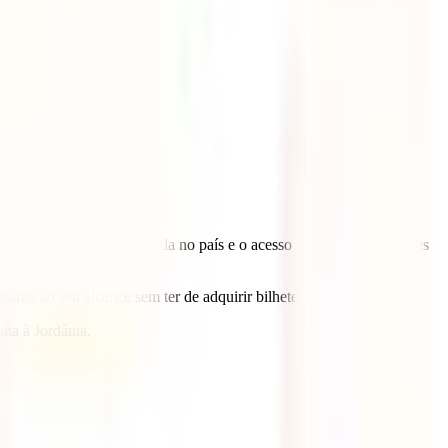
umento, o visto de entrada no país e o acesso às principais atrações
tarão ao seu alcance sem ter de adquirir bilhetes individualmente.
ita à Jordânia.