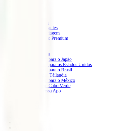
IATI Mochileiro
IATI Standard
IATI Família
IATI Básico
IATI Escapadinhas
IATI Grandes Viajantes
IATI Anual Multiviagem
IATI Cancelamento Premium
IATI Estudos
IATI Air Help
Seguros de Viagem
Seguro de viagem para o Japão
Seguro de viagem para os Estados Unidos
Seguro de viagem para o Brasil
Seguro de Viagem Tâilandia
Seguro de viagem para o México
Seguro de viagem Cabo Verde
Descarregue a nossa App
Sobre nós
IATI Partners
Desconto IATI
Blog
África
América
Ásia