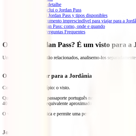
2
Jordan Pass em detalhe
2.1
O que inclui o Jordan Pass
3.
Precio del Jordan Pass y tipos disponibles
4.
Outro documento imprescindível para viajar para a Jord
5
Comprar o Jordan Pass: como, onde e quando
6
Jordan Pass – Perguntas Frequentes
O que é o Jordan Pass? É um visto para a 
Uma vez que ambos estão relacionados, analisemo-los separadamente
O visto para viajar para a Jordânia
Comecemos pelo princípio: o visto.
Qualquer viajante com passaporte português necessita, como
requisit
40 dinares jordanos (o equivalente aproximado a 48,67 euros à data de
O visto é de entrada única e permite uma permanência até 30 dias no p
Jordan Pass