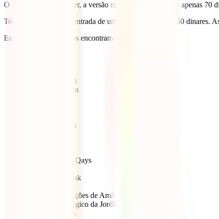
O Jordan Pass Wanderer, a versão mais económica, custa apenas 70 dinar
Tenha em conta que a entrada de um dia em Petra custa 50 dinares. As
Entre os locais incluídos encontram-se:
Petra
Jerash
Wadi Rum
Cidadela de Amã
Castelo de Ajloun
Umm Qays
Qasr Al-Azraq
Quseir Amra
Castelo de Karak
Pella
Al-Hallabat
Umm Ar-Rasas
Museu de Umm Qays
Umm al-Jimmal
Castelo de Shobak
Al-Humaimah
Museu das Tradições de Amã
Museu Arqueológico da Jordânia
Museu de Aqaba