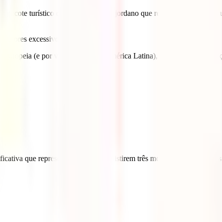
m pacote turístico oficial do governo jordano que reúne num único docu
 valores excessivos a intermediários.
 Europeia (e por vários países da América Latina), desde que permaneç
ificativa que representa. Apesar de existirem três modalidades, tomem