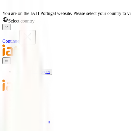
You are on the IATI Portugal website. Please select your country to vi
Select country
Continue
Seguros de Viagem
Universo IATI
Blog
Apoio
Seguros de Viagem
IATI Estrela