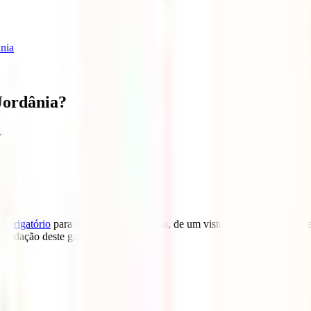
ânia
Jordânia?
.
o obrigatório
para viajar para a Jordânia, de um visto. Este é obtido à 
 redação deste guia).
aís.