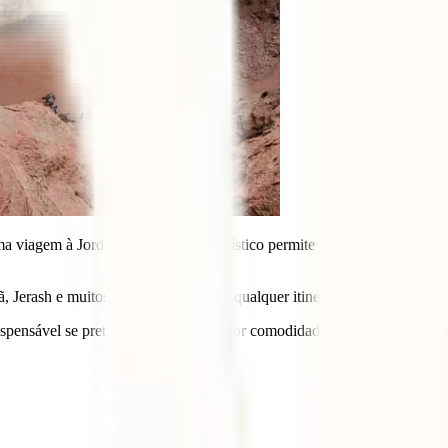
 viagem à Jordânia. Este pacote turístico permite reunir, num único doc
erash e muitos outros clássicos de qualquer itinerário pela Jordânia es
spensável se pretende viajar com maior comodidade e poupar na sua vis