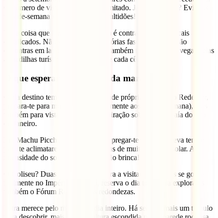
O número de visitantes diários é limitado. Já o Taj Mahal? Evita os
fins-de-semana se não gostas de multidões!
Uma coisa que faz toda a diferença é contratares guias locais
certificados. Não só conhecem histórias fascinantes que não
encontras em lado nenhum, como também te ajudam a navegar pelas
armadilhas turísticas. Acredita, vale cada cêntimo.
O que esperar ao visitar cada maravilha
Cada destino tem a sua personalidade própria. No Cristo Redentor,
prepara-te para multidões (especialmente aos fins-de-semana), mas
também para vistas de cortar a respiração sobre toda a baía do Rio
de Janeiro.
Em Machu Picchu, a altitude pode pregar-te partidas. Leva tempo
para te aclimatares e não te esqueças de muito protetor solar. A
intensidade do sol a essa altitude não brinca!
O Coliseu? Duas horas chegam para a visita básica, mas se gostas
realmente no Império Romano, reserva o dia todo para explorares
também o Fórum Romano nas redondezas.
Petra merece pelo menos um dia inteiro. Há sempre mais um túmulo
para descobrir, mais uma escultura escondida numa parede rochosa.