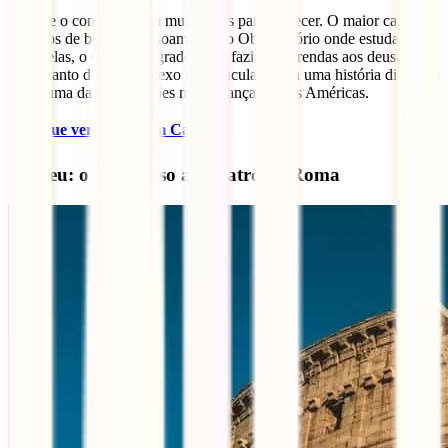
E é que o complexo tem muito mais para oferecer. O maior campo
de jogos de bola da Mesoamérica, o Observatório onde estudavam
as estrelas, o Cenote Sagrado onde faziam oferendas aos deuses…
Cada canto deste complexo espectacular conta uma história diferente
sobre uma das civilizações mais avançadas das Américas.
✈️
O que ver e fazer em Cancún
Coliseu: o grandioso anfiteatro de Roma