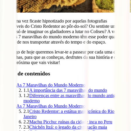
Já alguma vez ficaste hipnotizado por aquelas fotografias
impossíveis do Cristo Redentor ao pôr-do-sol? Ou sentiste um
arrepio só de imaginar os gladiadores a lutar no Coliseu? A verdade
é que as 7 maravilhas do mundo moderno têm esse poder quase
mágico de nos transportar através do tempo e do espaço.
No artigo de hoje queremos levar-te a passear por cada uma destas
maravilhas, para que as conheças, desfrutes da sua história e decidas
qual a próxima que vais visitar!
Tabla de contenidos
1
As 7 Maravilhas do Mundo Moderno
1.1
A importância das 7 maravilhas do mundo
1.2
Diferenças entre as maravilhas do mundo antigo e
moderno
2
As 7 Maravilhas do Mundo Moderno
2.1
Cristo Redentor: a estátua mais icónica do Rio de
Janeiro
2.2
Machu Picchu: ruínas da cidade inca no Peru
2.3
Chichén Itzá: o legado da civilização maia