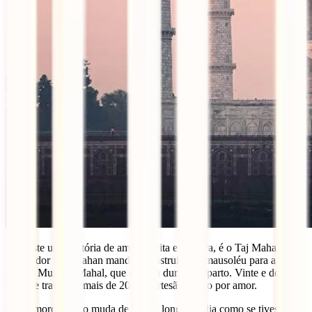
Se existe uma história de amor escrita em pedra, é o Taj Mahal. O
imperador Shah Jahan mandou construir este mausoléu para a sua
esposa Mumtaz Mahal, que morreu durante o parto. Vinte e dois
anos de trabalho, mais de 20.000 artesãos, tudo por amor.
O mármore branco muda de cor ao longo do dia como se tivesse