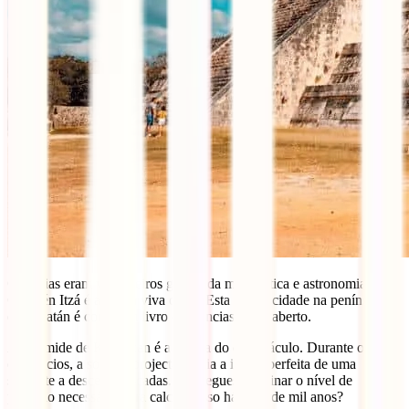
Os maias eram verdadeiros génios da matemática e astronomia, e
Chichén Itzá é a prova viva disso. Esta antiga cidade na península
de Yucatán é como um livro de ciências a céu aberto.
A Pirâmide de Kukulkan é a estrela do espectáculo. Durante os
equinócios, a sombra projectada cria a ilusão perfeita de uma
serpente a descer as escadas. Consegues imaginar o nível de
precisão necessário para calcular isso há mais de mil anos?