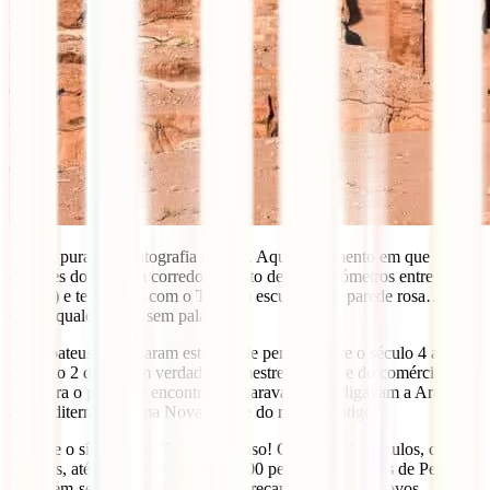
Petra é pura cinematografia natural. Aquele momento em que
emerges do Siq (um corredor estreito de 1,2 quilómetros entre
rochas) e te deparas com o Tesouro esculpido na parede rosa… é de
deixar qualquer um sem palavras.
Os nabateus que criaram esta cidade perdida entre o século 4 a.C. e
o século 2 d.C. eram verdadeiros mestres da arte e do comércio.
Petra era o ponto de encontro das caravanas que ligavam a Arábia
ao Mediterrâneo, uma Nova Iorque do mundo antigo.
E é que o sítio arqueológico é imenso! Centenas de túmulos, casas,
templos, até um anfiteatro para 3.000 pessoas. As ruínas de Petra
estendem-se por quilómetros, cada recanto revelando novos