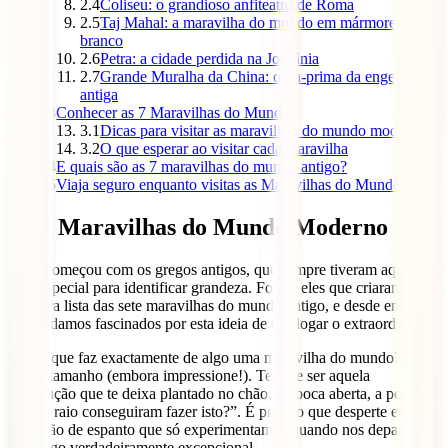
2.4
Coliseu: o grandioso anfiteatro de Roma
2.5
Taj Mahal: a maravilha do mundo em mármore
branco
2.6
Petra: a cidade perdida na Jordânia
2.7
Grande Muralha da China: obra-prima da engenharia
antiga
3
Conhecer as 7 Maravilhas do Mundo
3.1
Dicas para visitar as maravilhas do mundo moderno
3.2
O que esperar ao visitar cada maravilha
4
E quais são as 7 maravilhas do mundo antigo?
5
Viaja seguro enquanto visitas as Maravilhas do Mundo
As 7 Maravilhas do Mundo Moderno
Tudo começou com os gregos antigos, que sempre tiveram aquele
jeito especial para identificar grandeza. Foram eles que criaram a
primeira lista das sete maravilhas do mundo antigo, e desde então
que andamos fascinados por esta ideia de catalogar o extraordinário.
Mas o que faz exactamente de algo uma maravilha do mundo? Não
é só o tamanho (embora impressione!). Tem de ser aquela
construção que te deixa plantado no chão, de boca aberta, a pensar
“como raio conseguiram fazer isto?”. É preciso que desperte essa
sensação de espanto que só experimentamos quando nos deparamos
com algo verdadeiramente excepcional.