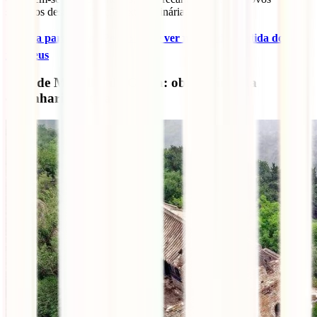
segredos desta civilização extraordinária.
✈️
Guia para visitar Petra: o que ver na cidade perdida dos
nabateus
Grande Muralha da China: obra-prima da
engenharia antiga