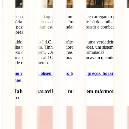
O Coliseu de Roma é daqueles monumentos que carregam o peso
da História nos seus arcos de pedra. Imagina só: há dois mil anos,
50.000 pessoas enchiam estas bancadas para assistir a combates de
gladiadores!
Construído no século I d.C., este anfiteatro era uma verdadeira
maravilha tecnológica. Tinha elevadores, alçapões, um sistema
complexo de drenagem… Até batalhas navais simuladas
conseguiam organizar ali! Os romanos não brincavam quando se
tratava de entretenimento.
✈️
Como visitar o Coliseu romano: bilhetes, preços, horários e
conselhos
Taj Mahal: a maravilha do mundo em mármore
branco