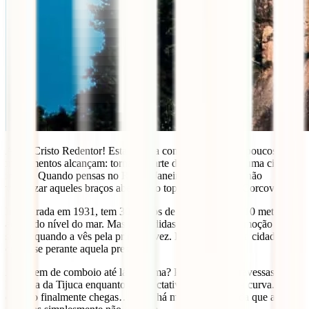
Ah, o Cristo Redentor! Esta estátua consegue algo que poucos
monumentos alcançam: torna-se parte da identidade de uma cidade
inteira. Quando pensas no Rio de Janeiro, é impossível não
visualizar aqueles braços abertos no topo do morro do Corcovado.
Inaugurada em 1931, tem 30 metros de altura e fica a 710 metros
acima do nível do mar. Mas as medidas não captam a emoção que
sentes quando a vês pela primeira vez. É como se toda a cidade se
curvasse perante aquela presença.
A viagem de comboio até lá em cima? Pura magia. Atravessas a
Floresta da Tijuca enquanto a expectativa cresce a cada curva. E
quando finalmente chegas… bem, há momentos na vida que as