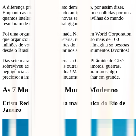
A diferença principal? O processo democrático, por assim dizer.
Enquanto as maravilhas do mundo antigo foram escolhidas por uns
quantos intelectuais gregos, as novas sete maravilhas do mundo
resultaram de uma votação global gigantesca.
Foi uma organização suíça chamada New Open World Corporation
que organizou esta eleição planetária, recebendo mais de 100
milhões de votos de todas as partes do mundo. Imagina só pessoas
desde o Brasil até à China a votar nos seus monumentos favoritos!
Das sete maravilhas antigas, apenas a Grande Pirâmide de Gizé
sobreviveu ao teste do tempo. As outras? Terramotos, guerras,
negligência… O tempo não perdoa! Mas deixaram-nos algo
precioso: a inspiração para continuarmos a sonhar em grande.
As 7 Maravilhas do Mundo Moderno
Cristo Redentor: a estátua mais icónica do Rio de
Janeiro