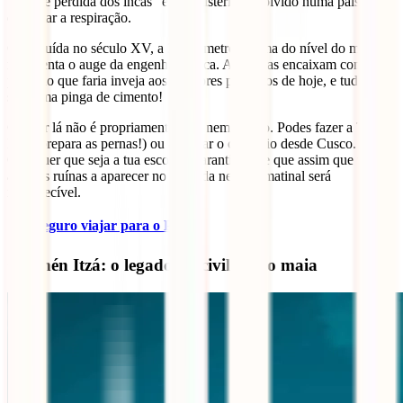
“cidade perdida dos incas” é um mistério envolvido numa paisagem
de cortar a respiração.
Construída no século XV, a 2.400 metros acima do nível do mar,
representa o auge da engenharia inca. As pedras encaixam com uma
precisão que faria inveja aos melhores pedreiros de hoje, e tudo isto
sem uma pinga de cimento!
Chegar lá não é propriamente fácil nem rápido. Podes fazer a Trilha
Inca (prepara as pernas!) ou apanhar o comboio desde Cusco.
Qualquer que seja a tua escolha, garantimos-te que assim que vires
aquelas ruínas a aparecer no meio da neblina matinal será
inesquecível.
✈️
É seguro viajar para o Peru?
Chichén Itzá: o legado da civilização maia