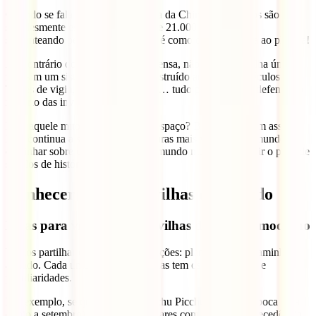
Quando se fala da Grande Muralha da China, os números são
simplesmente estonteantes. Mais de 21.000 quilómetros
serpenteando pelo norte da China: é como dar meia volta ao planeta!
Ao contrário do que muita gente pensa, não é uma muralha única
mas sim um sistema complexo construído ao longo de séculos.
Torres de vigia, fortalezas, portões… tudo pensado para defender o
império das invasões do norte.
E há aquele mito de que se vê do espaço? Bem, não é bem assim.
Mas continua a ser uma das estruturas mais visitadas do mundo, e
caminhar sobre esta maravilha do mundo moderno é sentir o peso de
séculos de história sob os pés.
Conhecer as 7 Maravilhas do Mundo
Dicas para visitar as maravilhas do mundo moderno
Vamos partilhar contigo algumas lições: planear é meio caminho
andado. Cada uma destas maravilhas tem os seus truques e
peculiaridades.
Por exemplo, se queres visitar Machu Picchu durante a época seca
(maio a setembro), é melhor reservares com meses de antecedência.