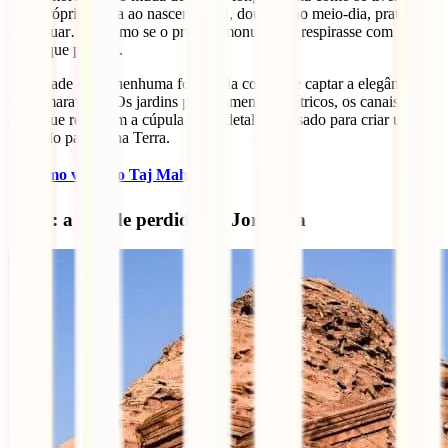
vida própria. Rosa ao nascer do sol, dourado ao meio-dia, prateado
sob o luar… É como se o próprio monumento respirasse com as
horas que passam.
A verdade é que nenhuma fotografia consegue captar a elegância
desta maravilha. Os jardins perfeitamente simétricos, os canais de
água que reflectem a cúpula, cada detalhe pensado para criar uma
visão do paraíso na Terra.
✈️
Como visitar o Taj Mahal?
Petra: a cidade perdida na Jordânia