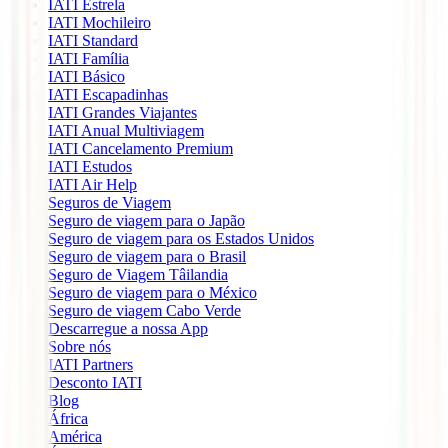
IATI Estrela
IATI Mochileiro
IATI Standard
IATI Família
IATI Básico
IATI Escapadinhas
IATI Grandes Viajantes
IATI Anual Multiviagem
IATI Cancelamento Premium
IATI Estudos
IATI Air Help
Seguros de Viagem
Seguro de viagem para o Japão
Seguro de viagem para os Estados Unidos
Seguro de viagem para o Brasil
Seguro de Viagem Tâilandia
Seguro de viagem para o México
Seguro de viagem Cabo Verde
Descarregue a nossa App
Sobre nós
IATI Partners
Desconto IATI
Blog
África
América