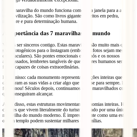
Cada maravilha do mundo funciona como uma janela para a alma de
uma civilização. São como livros gigantes escritos em pedra,
mármore e pura determinação humana.
A importância das 7 maravilhas do mundo
Vamos ser sinceros contigo. Estas maravilhas são muito mais que
spots fotogénicos para o Instagram (embora as fotos sejam mesmo
espectaculares). São pontes emocionais entre nós e os nossos
antepassados, lembretes tangíveis de que os seres humanos sempre
foram capazes de coisas extraordinárias.
Pensa nisso: cada monumento representa gerações inteiras que
dedicaram as suas vidas a criar algo que durasse para sempre. E
funcionou! Séculos depois, continuamos aqui, maravilhados com o
que conseguiram alcançar.
Além disso, estas estruturas movimentam economias inteiras. Há
cidades que vivem literalmente do turismo gerado por uma única
maravilha do mundo moderno. É impressionante como uma estátua
ou um templo podem sustentar milhares de famílias.