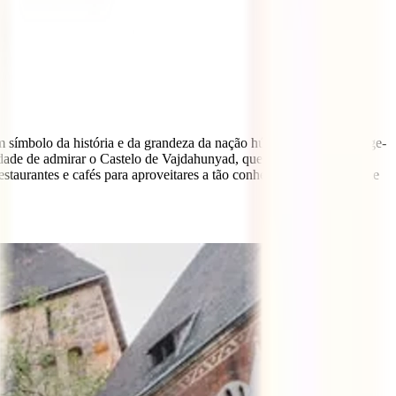
m símbolo da história e da grandeza da nação húngara. Depois, dirige-
ade de admirar o Castelo de Vajdahunyad, que conta histórias
staurantes e cafés para aproveitares a tão conhecida vida noturna de