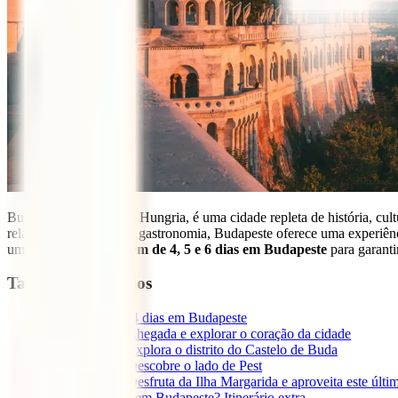
Budapeste, a capital da Hungria, é uma cidade repleta de história, cu
relaxantes e uma ótima gastronomia, Budapeste oferece uma experiência
um
itinerário de viagem de 4, 5 e 6 dias em Budapeste
para garanti
Tabla de contenidos
1
Itinerário para 4 dias em Budapeste
1.1
Dia 1: Chegada e explorar o coração da cidade
1.2
Dia 2: Explora o distrito do Castelo de Buda
1.3
Dia 3: Descobre o lado de Pest
1.4
Dia 4: Desfruta da Ilha Margarida e aproveita este últim
2
Tens mais dias em Budapeste? Itinerário extra