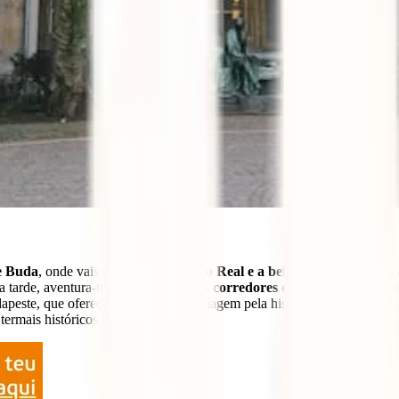
e Buda
, onde vais encontrar o
Palácio Real e a belíssima Igreja de Ma
a tarde, aventura-te pelos enigmáticos
corredores do Labirinto do Ca
peste, que oferece uma fascinante viagem pela história da cidade, desd
termais históricos de Budapeste.