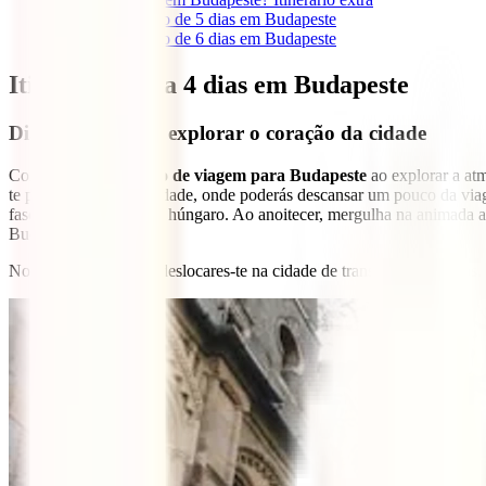
2.1
Itinerário de 5 dias em Budapeste
2.2
Itinerário de 6 dias em Budapeste
Itinerário para 4 dias em Budapeste
Dia 1: Chegada e explorar o coração da cidade
Começa este
itinerário de viagem para Budapeste
ao explorar a atm
te para o Parque da Cidade, onde poderás descansar um pouco da viag
fascinantes do passado húngaro. Ao anoitecer, mergulha na animada at
Budapeste!
Nota: É bastante fácil deslocares-te na cidade de transportes públicos.