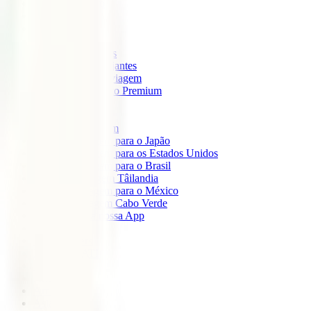
IATI Mochileiro
IATI Standard
IATI Família
IATI Básico
IATI Escapadinhas
IATI Grandes Viajantes
IATI Anual Multiviagem
IATI Cancelamento Premium
IATI Estudos
IATI Air Help
Seguros de Viagem
Seguro de viagem para o Japão
Seguro de viagem para os Estados Unidos
Seguro de viagem para o Brasil
Seguro de Viagem Tâilandia
Seguro de viagem para o México
Seguro de viagem Cabo Verde
Descarregue a nossa App
Sobre nós
IATI Partners
Desconto IATI
Blog
África
América
Ásia