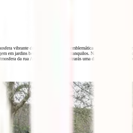
osfera vibrante desta cidade. Visita a emblemática Praça dos Heróis, u
em em jardins bem cuidados e lagos tranquilos. Não percas a oportunid
mosfera da rua Andrássy, onde encontrarás uma diversidade de lojas, re