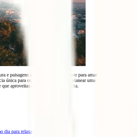
ltura e paisagens incríveis, principalmente para amantes de arquitectur
 única para os viajantes. Se estás a planear uma viagem para esta cida
r que aproveitas ao máximo a tua estadia.
o dia para relaxares