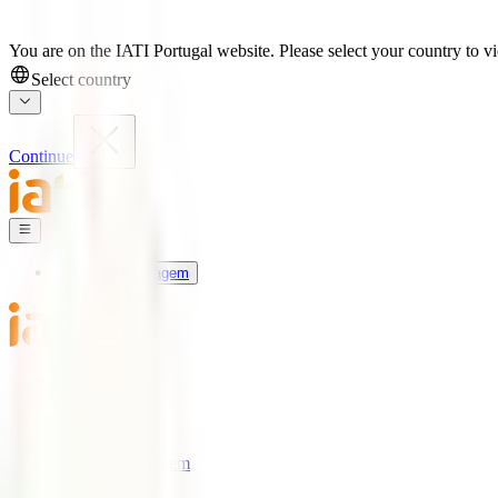
You are on the IATI Portugal website. Please select your country to vi
Select country
Continue
Seguros de Viagem
Universo IATI
Blog
Apoio
Seguros de Viagem
IATI Estrela