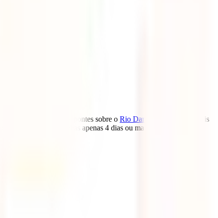
a. Com as impressionantes pontes sobre o
Rio Danúbio
, banhos termais
de fascinante, quer tenhas apenas 4 dias ou mais, hoje trazemos-te