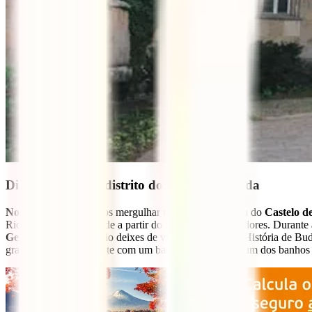
Dia 2: Explora o distrito do Castelo de Buda
No segundo dia
, vamos mergulhar na riqueza histórica do
Castelo d
Rio Danúbio e da cidade a partir do Bastião dos Pescadores. Durante 
Gellért.
Além disso, não deixes de visitar o Museu de História de Buda
grande estilo, revigora-te com um banho relaxante em um dos banhos 