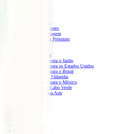
IATI Mochileiro
IATI Standard
IATI Família
IATI Básico
IATI Escapadinhas
IATI Grandes Viajantes
IATI Anual Multiviagem
IATI Cancelamento Premium
IATI Estudos
IATI Air Help
Seguros de Viagem
Seguro de viagem para o Japão
Seguro de viagem para os Estados Unidos
Seguro de viagem para o Brasil
Seguro de Viagem Tâilandia
Seguro de viagem para o México
Seguro de viagem Cabo Verde
Descarregue a nossa App
Sobre nós
IATI Partners
Desconto IATI
Blog
África
América
Ásia