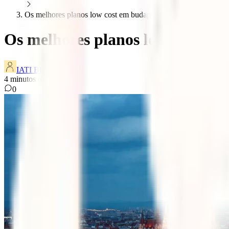
Os melhores planos low cost em budapeste
Os melhores planos low cost em
IATI Blog
4
minutos de leitura
0