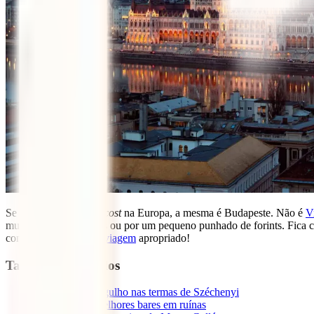
Se há uma rainha
low cost
na Europa, a mesma é Budapeste. Não é
V
muitos planos gratuitos ou por um pequeno punhado de forints. Fica c
contigo um
seguro de viagem
apropriado!
Tabla de contenidos
1
1. Dar um mergulho nas termas de Széchenyi
2
2. Festa nos melhores bares em ruínas