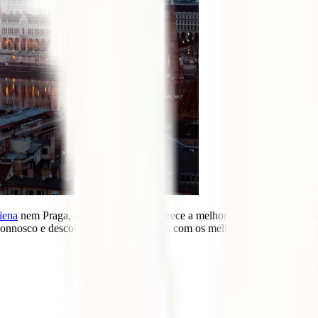
iena
nem Praga, a capital húngara oferece a melhor relação qualidade
onnosco e descobre como te divertires com os melhores planos low cost