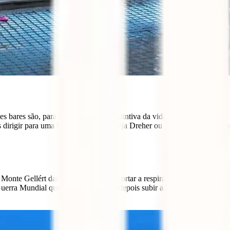
s bares são, para muitos, a marca distintiva da vida noturna da cidade. 
 dirigir para uma boa caneca de cerveja Dreher ou um shot da tradicion
 Monte Gellért dar-te-á uma vista de cortar a respiração de Budapeste
rra Mundial que poderás visitar, e depois subir ao topo para veres o p