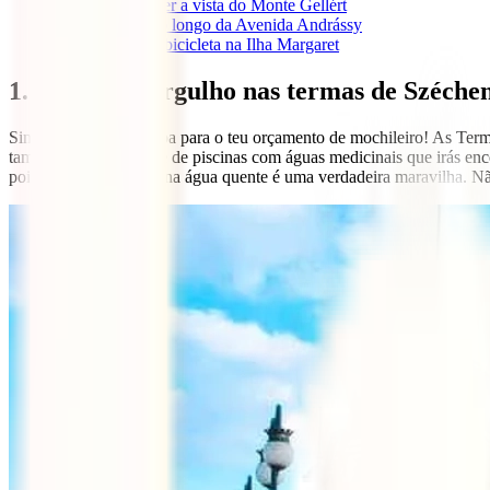
3
3. Subir para ver a vista do Monte Gellért
4
4. Caminhar ao longo da Avenida Andrássy
5
5. Alugar uma bicicleta na Ilha Margaret
1. Dar um mergulho nas termas de Széche
Sim, como leste, um spa para o teu orçamento de mochileiro! As Term
também pela variedade de piscinas com águas medicinais que irás encon
pois dar um mergulho na água quente é uma verdadeira maravilha. Não