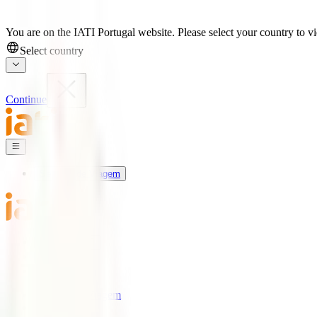
You are on the IATI Portugal website. Please select your country to vi
Select country
Continue
Seguros de Viagem
Universo IATI
Blog
Apoio
Seguros de Viagem
IATI Estrela