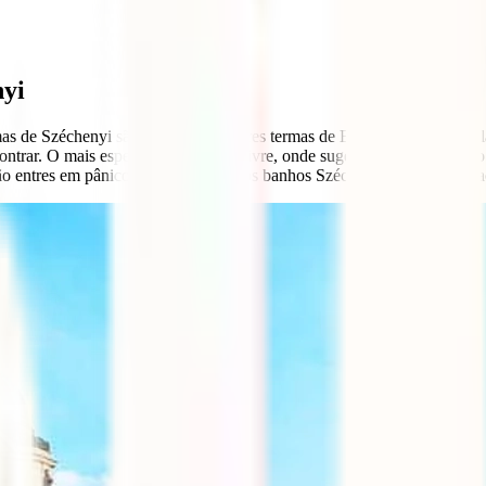
nyi
as de Széchenyi são uma das melhores termas de Budapeste não só pela 
trar. O mais espetacular é o ao ar livre, onde sugerimos um mergulho ap
 entres em pânico, um mergulho nos banhos Széchenyi é algo que é aces