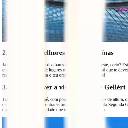
2. Festa nos melhores bares em ruínas
Já deves ter ouvido falar dos bares em ruínas de Budapeste, certo? Este
em ruínas são na verdade lugares muito asseados e é aqui que te deves
razoáveis – perfeitos para o teu orçamento de mochileiro!
3. Subir para ver a vista do Monte Gellért
Totalmente acessível a pé, com pouco mais de 200 metros de altura, o
de Budapeste, onde encontrarás uma fortaleza e bunker da Segunda Gue
quase 360º de vista da cidade que te deixará maravilhado.