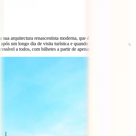
sua arquitectura renascentista moderna, que é espectacular, mas
ós um longo dia de visita turística e quando está muito frio lá fora,
sível a todos, com bilhetes a partir de apenas 14 euros.