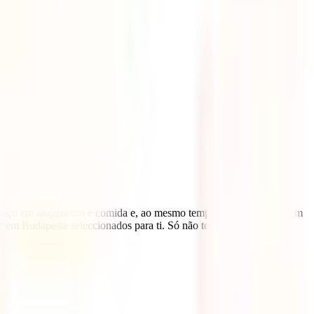
/preço em alojamento e comida e, ao mesmo tempo, surpreende-te com
 em Budapeste seleccionados para ti. Só não te esqueças de levar