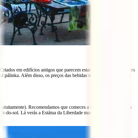
Criados em edifícios antigos que parecem estar prestes a cair, os bares
al pálinka. Além disso, os preços das bebidas nestes pubs são muito
 (gratuitamente). Recomendamos que comeces a tua visita na Cidadela
ôr-do-sol. Lá verás a Estátua da Liberdade mas, sobretudo, terás