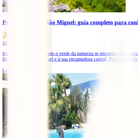
Ponta Delgada e São Miguel: guia completo para conh
IATI Blog
10
minutos de leitura
Imagina-te num local onde o verde da natureza se encontra com o azul
Bem-vindos a São Miguel e à sua encantadora capital, Ponta Delgada, 
Ler mais