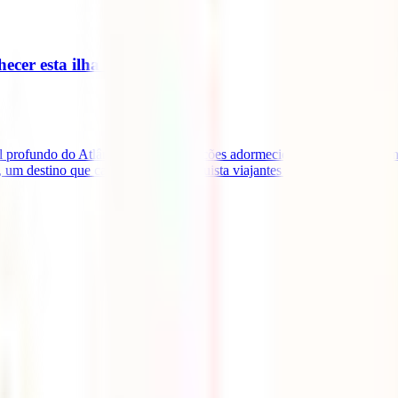
ecer esta ilha açoreana
 profundo do Atlântico, onde os vulcões adormecidos criaram paisagens 
um destino que cada vez mais conquista viajantes de todo [...]