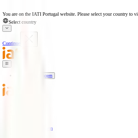
You are on the IATI Portugal website. Please select your country to vi
Select country
Continue
Seguros de Viagem
Universo IATI
Blog
Apoio
Seguros de Viagem
IATI Estrela