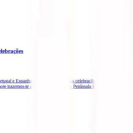
lebrações
rtugal e Espanha oferecem algumas das celebrações mais impressionante
oje trazemos-te alguns dos destinos da Península Ibérica que mais valem a