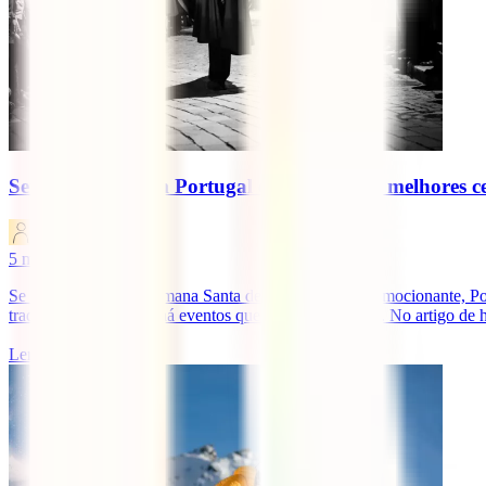
Semana Santa em Portugal e Espanha: as melhores ce
IATI Blog
5
minutos de leitura
Se procuras viver a Semana Santa de forma intensa e emocionante, Po
tradições centenárias, há eventos que não podes perder. No artigo de h
Ler mais