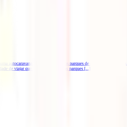
 autocaravana e percorrer todos os parques de diversões da Europa. O 
e de viajar que existe, visitar vários parques [...].