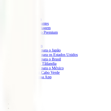
IATI Mochileiro
IATI Standard
IATI Família
IATI Básico
IATI Escapadinhas
IATI Grandes Viajantes
IATI Anual Multiviagem
IATI Cancelamento Premium
IATI Estudos
IATI Air Help
Seguros de Viagem
Seguro de viagem para o Japão
Seguro de viagem para os Estados Unidos
Seguro de viagem para o Brasil
Seguro de Viagem Tâilandia
Seguro de viagem para o México
Seguro de viagem Cabo Verde
Descarregue a nossa App
Sobre nós
IATI Partners
Desconto IATI
Blog
África
América
Ásia