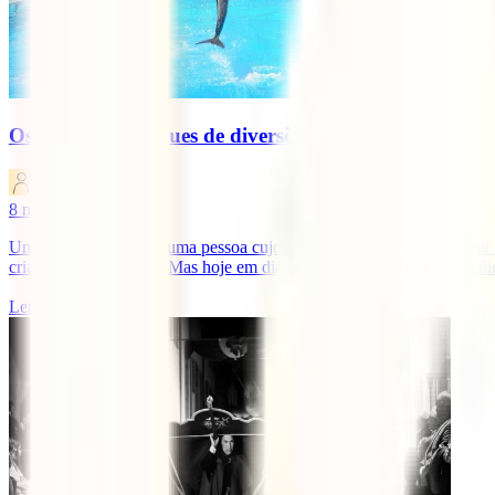
Os melhores parques de diversões em Portugal
IATI Blog
8
minutos de leitura
Uma vez conhecemos uma pessoa cujo sonho de criança era comprar uma
criança nos anos 90… Mas hoje em dia com os voos baratos e a facilidad
Ler mais