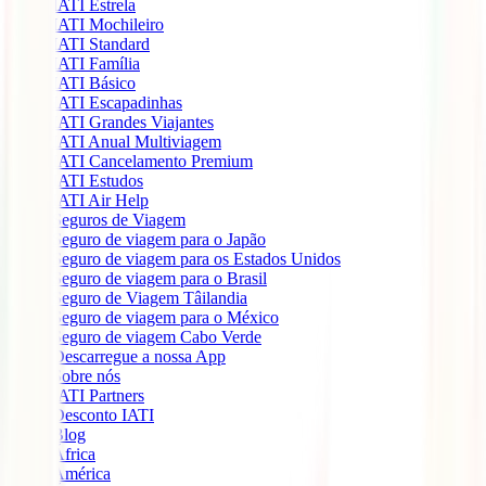
IATI Estrela
IATI Mochileiro
IATI Standard
IATI Família
IATI Básico
IATI Escapadinhas
IATI Grandes Viajantes
IATI Anual Multiviagem
IATI Cancelamento Premium
IATI Estudos
IATI Air Help
Seguros de Viagem
Seguro de viagem para o Japão
Seguro de viagem para os Estados Unidos
Seguro de viagem para o Brasil
Seguro de Viagem Tâilandia
Seguro de viagem para o México
Seguro de viagem Cabo Verde
Descarregue a nossa App
Sobre nós
IATI Partners
Desconto IATI
Blog
África
América