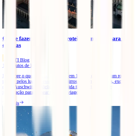
O que fazer na Cracóvia: roteiro completo para 1, 2
e 3 dias
IATI Blog
11
minutos de leitura
Descobre o que fazer na Cracóvia em 1, 2 e 3 dias, com um roteiro
prático pelos lugares essenciais, bairros mais interessantes, excursões
como Auschwitz e Wieliczka, comida típica, dicas úteis e
informação para planear melhor a viagem.
Ler mais