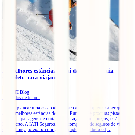
As melhores estâncias de ski da Europa: guia
completo para viajantes
IATI Blog
7
minutos de leitura
Estás a planear uma escapadinha para a neve e queres saber quais
são as melhores estâncias de ski da Europa? Se procuras pistas
incríveis, paisagens de cortar a respiração e bons preços, estás no
lugar certo. A IATI Seguros, a tua companhia de seguros de viagem
de confiança, preparou um guia completo com tudo o [...]