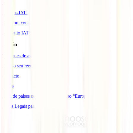
Blog
Prémios IATI
Colabora com a IATI
Desconto IATI
Apoio
Telefones de assistência
Gerir o seu reembolso
Contacto
FAQs
Lista de países com cobertura âmbito “Europa”
Bases Legais para Sorteio Açores