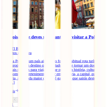
Seis coisas que deves saber antes de visitar a Polónia
IATI Blog
4
minutos de leitura
Visitar a Polónia, um país ainda algo fora da habitual rota turística
pela Europa, é um destino que tem tudo para se tornar um dos
principais destinos para viajantes que procuram história, cultura,
gastronomia e entretenimento. Quer em Varsóvia, a capital, quer em
Cracóvia, a segunda maior cidade, é garantido que sairás deste país
com [...]
Ler mais
1