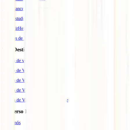
IATI Cancelamento Premium
IATI Estudos
IATI AirHelp
Seguros de Viagem
Top Destinos
Seguro de viagem para o Japão
Seguro de Viagem para os EUA
Seguro de Viagem para o Brasil
Seguro de Viagem para Tailândia
Seguro de Viagem para Cabo Verde
Universo IATI
Sobre nós