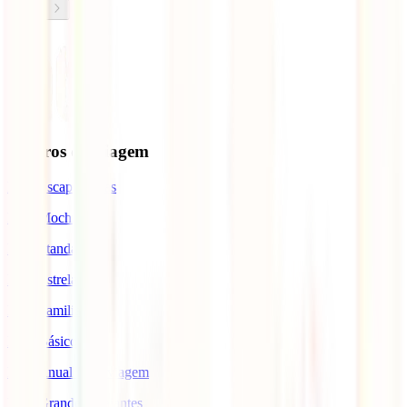
Seguros de Viagem
IATI Escapadinhas
IATI Mochileiro
IATI Standard
IATI Estrela
IATI Familia
IATI Básico
IATI Anual Multiviagem
IATI Grandes Viajantes