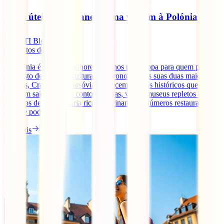
Dicas úteis para planear uma viagem à Polónia
IATI Blog
4
minutos de leitura
A Polónia é um dos melhores destinos na Europa para quem procura
um misto de história, cultura e gastronomia. As suas duas maiores
cidades, Cracóvia e Varsóvia, oferecem centros históricos que
parecem saídos de um conto de fadas, vários museus repletos de
vestígios de uma história rica e fascinante, e inúmeros restaurantes
onde te poderás [...]
Ler mais