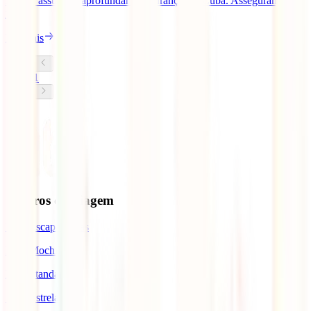
hoje, o assunto é aprofundar a segurança em Cuba. Asseguramos-te
já [...]
Ler mais
1
Seguros de Viagem
IATI Escapadinhas
IATI Mochileiro
IATI Standard
IATI Estrela