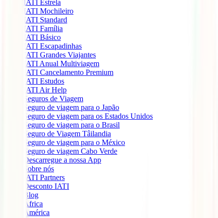
IATI Estrela
IATI Mochileiro
IATI Standard
IATI Família
IATI Básico
IATI Escapadinhas
IATI Grandes Viajantes
IATI Anual Multiviagem
IATI Cancelamento Premium
IATI Estudos
IATI Air Help
Seguros de Viagem
Seguro de viagem para o Japão
Seguro de viagem para os Estados Unidos
Seguro de viagem para o Brasil
Seguro de Viagem Tâilandia
Seguro de viagem para o México
Seguro de viagem Cabo Verde
Descarregue a nossa App
Sobre nós
IATI Partners
Desconto IATI
Blog
África
América