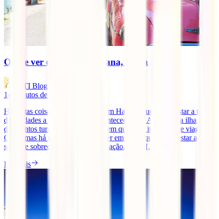
O que ver e fazer em Havana, Cuba
IATI Blog
14
minutos de leitura
Há tantas coisas para ver e fazer em Havana que podes estar a ter
dificuldades a planear tudo com antecedência. A capital da ilha é um
dos pontos turísticos obrigatórios em qualquer itinerário de viagem a
Cuba, mas há tanto para ver e fazer em Cuba que podes estar a
sentir-te sobrecarregado de informação. Além [...]
Ler mais