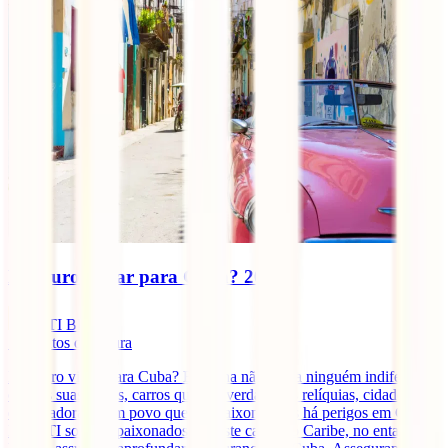
É seguro viajar para Cuba? 2025
IATI Blog
7
minutos de leitura
É seguro viajar para Cuba? Esta ilha não deixa ninguém indiferente
com as suas praias, carros que são verdadeiras relíquias, cidades
encantadoras e um povo que se apaixona, mas há perigos em Cuba?
Na IATI somos apaixonados por este canto do Caribe, no entanto