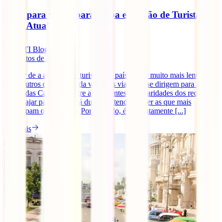
Visto para viajar para Cuba e Cartão de Turista –
Guia Atualizado
IATI Blog
5
minutos de leitura
Apesar de a abertura ao turismo no país ter ser muito mais lenta do
que noutros destinos, cada vez mais viajantes se dirigem para a
pérola das Caraíbas. Entre as diferentes peculiaridades dos requisitos
para viajar para Cuba, há duas que tendem a ser as que mais
preocupam os viajantes. Por um lado, é absolutamente [...]
Ler mais