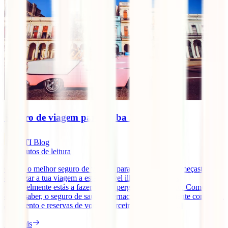
Seguro de viagem para Cuba 2025
IATI Blog
11
minutos de leitura
Qual é o melhor seguro de viagem para Cuba? Se já começaste a
organizar a tua viagem a esta incrível ilha das Caraíbas,
provavelmente estás a fazer-te esta pergunta a ti próprio. Como já
deves saber, o seguro de saúde internacional é, juntamente com o teu
alojamento e reservas de voos, o terceiro pilar sobre [...]
Ler mais