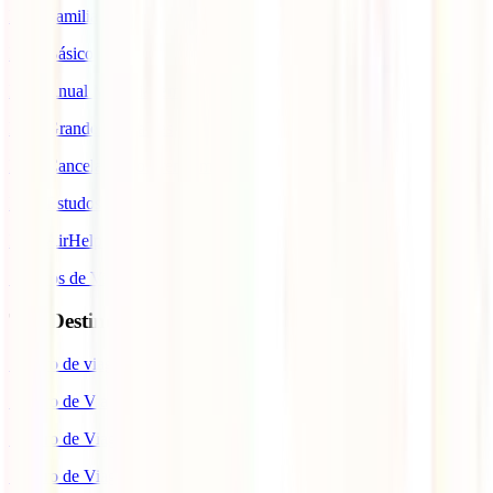
IATI Familia
IATI Básico
IATI Anual Multiviagem
IATI Grandes Viajantes
IATI Cancelamento Premium
IATI Estudos
IATI AirHelp
Seguros de Viagem
Top Destinos
Seguro de viagem para o Japão
Seguro de Viagem para os EUA
Seguro de Viagem para o Brasil
Seguro de Viagem para Tailândia