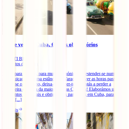
O que ver em Cuba, 6 sítios obrigatórios
IATI Blog
6
minutos de leitura
Viajar para Cuba é, para muitos, sinónimo de estender-se numa
espreguiçadeira numa estância de Varadero e ver as horas passarem.
Se é esse o teu plano, deixa-nos dizer-te que estás a perder a
verdadeira essência da maior ilha das Caraíbas! Elaborámos um guia
dos pontos essenciais e obrigatórios para veres em Cuba, para que
possas [...]
Ler mais