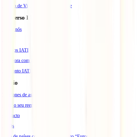
Seguro de Viagem para Cabo Verde
Universo IATI
Sobre nós
Blog
Prémios IATI
Colabora com a IATI
Desconto IATI
Apoio
Telefones de assistência
Gerir o seu reembolso
Contacto
FAQs
Lista de países com cobertura âmbito “Europa”