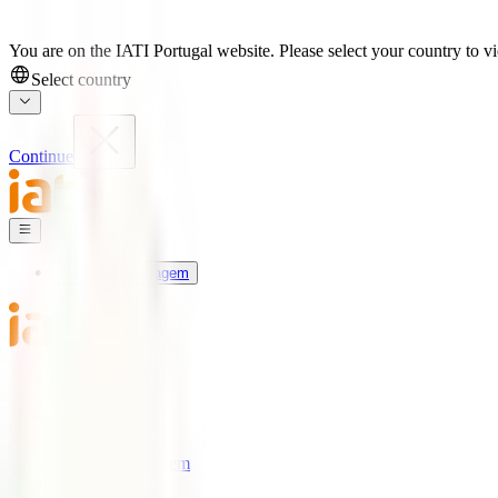
You are on the IATI Portugal website. Please select your country to vi
Select country
Continue
Seguros de Viagem
Universo IATI
Blog
Apoio
Seguros de Viagem
IATI Estrela