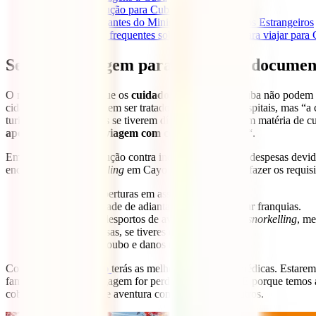
5
Carta de Condução para Cuba
6
Registo de Viajantes do Ministério dos Negócios Estrangeiros
7
Perguntas mais frequentes sobre documentos para viajar para
Seguro de viagem para Cuba, um document
O ministério salienta que os
cuidados de saúde
em Cuba não podem se
cidades, os turistas podem ser tratados em melhores hospitais, mas “a
turistas de deixar o país se tiverem dívidas pendentes em matéria de 
apólice de seguro de viagem com cobertura médica
“.
Em suma, como precaução contra incorrer em grandes despesas devid
enquanto fazes
snorkelling
em Cayo Coco) e para satisfazer os requisit
As melhores coberturas em assistência médica.
Não há necessidade de adiantar dinheiro ou pagar franquias.
Cobertura para desportos de aventura tais como
snorkelling
, me
100% das despesas, se tiveres de ser repatriado.
Cobertura para roubo e danos na bagagem.
Com o
IATI Mochileiro
terás as melhores coberturas médicas. Estarem
família, ou se a tua bagagem for perdida ou roubada. E porque temos a
cobre para desportos de aventura como estes, entre outros.