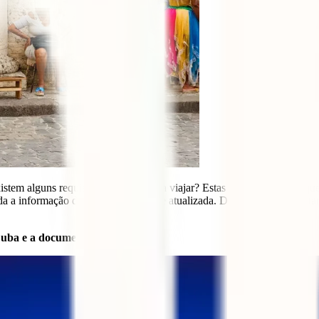
stem alguns requisitos especiais para viajar? Estas são algumas das qu
 a informação de uma forma clara e atualizada. Daqui a pouco já estarás
Cuba e a documentação necessária.