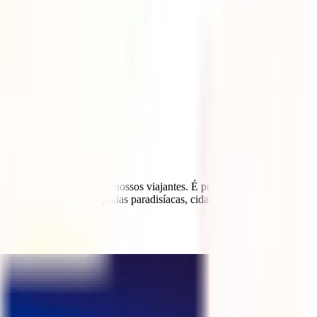
estões que recebemos dos nossos viajantes. É por isso que, na IATI
 a desfrutar das suas praias paradisíacas, cidades encantadoras e,