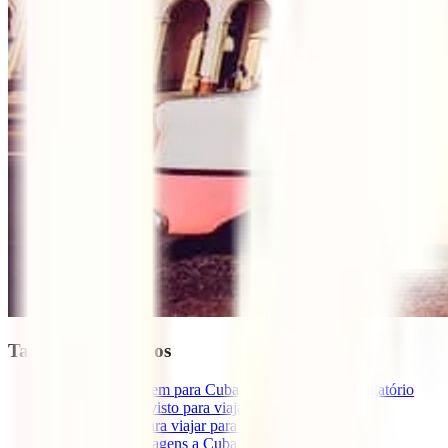
Tabla de contenidos
1
Seguro de viagem para Cuba, um documento obrigatório
2
Preciso de um visto para viajar para Cuba?
3
Documentos para viajar para Cuba agora
4
Vacinas para viagens a Cuba