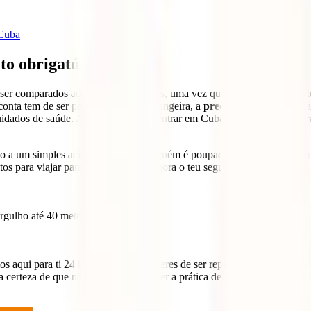
 Cuba
o obrigatório
r comparados aos padrões europeus, uma vez que certos medicamentos 
 conta tem de ser paga em moeda estrangeira, a
preços elevados
e muita
cuidados de saúde. Além disso, “para entrar em Cuba,
é obrigatório par
o a um simples acidente do qual ninguém é poupado (imagina uma ent
os para viajar para Cuba, contrata agora o teu seguro,
IATI Mochileiro
rgulho até 40 metros ou caminhadas.
os aqui para ti 24 horas por dia se tiveres de ser repatriado, se regres
 certeza de que não vais querer perder a prática de
snorkelling
ou mergu