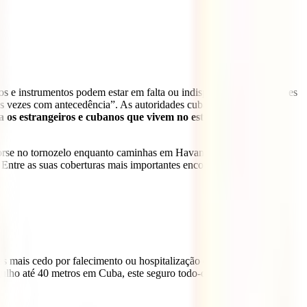
e instrumentos podem estar em falta ou indisponíveis. Nas grandes
s vezes com antecedência”. As autoridades cubanas proíbem os
a os estrangeiros e cubanos que vivem no estrangeiro ter uma
orse no tornozelo enquanto caminhas em Havana ou um corte
. Entre as suas coberturas mais importantes encontram-se:
sares mais cedo por falecimento ou hospitalização de um membro da
lho até 40 metros em Cuba, este seguro todo-o-terreno também te