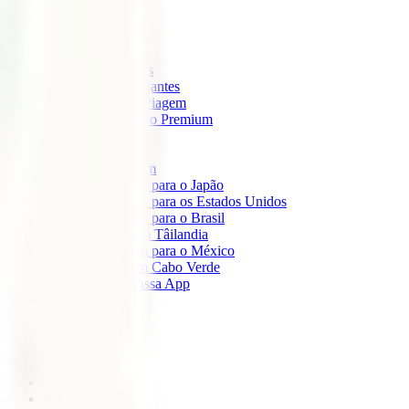
IATI Mochileiro
IATI Standard
IATI Família
IATI Básico
IATI Escapadinhas
IATI Grandes Viajantes
IATI Anual Multiviagem
IATI Cancelamento Premium
IATI Estudos
IATI Air Help
Seguros de Viagem
Seguro de viagem para o Japão
Seguro de viagem para os Estados Unidos
Seguro de viagem para o Brasil
Seguro de Viagem Tâilandia
Seguro de viagem para o México
Seguro de viagem Cabo Verde
Descarregue a nossa App
Sobre nós
IATI Partners
Desconto IATI
Blog
África
América
Ásia