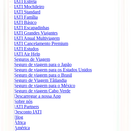
IATI Estrela
IATI Mochileiro
IATI Standard
IATI Família
IATI Básico
IATI Escapadinhas
IATI Grandes Viajantes
IATI Anual Multiviagem
IATI Cancelamento Premium
IATI Estudos
IATI Air Help
Seguros de Viagem
Seguro de viagem para o Japão
Seguro de viagem para os Estados Unidos
Seguro de viagem para o Brasil
Seguro de Viagem Tâilandia
Seguro de viagem para o México
Seguro de viagem Cabo Verde
Descarregue a nossa App
Sobre nós
IATI Partners
Desconto IATI
Blog
África
América