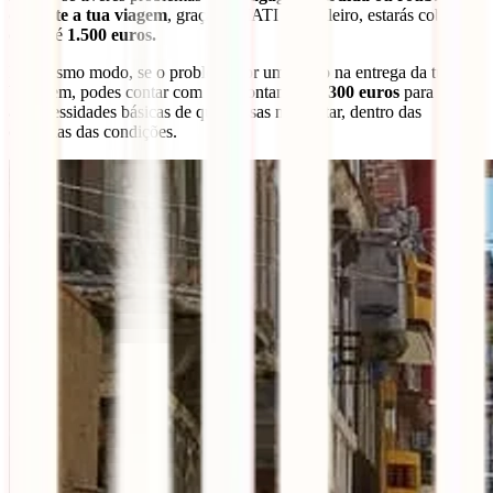
durante a tua viagem
, graças ao IATI Mochileiro, estarás coberto
com até
1.500 euros.
Do mesmo modo, se o problema for um atraso na entrega da tua
bagagem, podes contar com um montante
até 300 euros
para cobrir
as necessidades básicas de que possas necessitar, dentro das
cláusulas das condições.