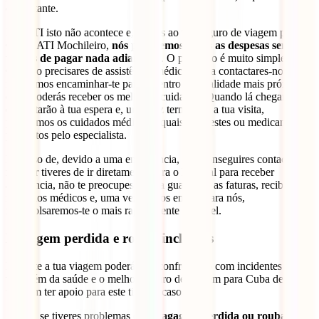
o montante.
Na IATI isto não acontece e, graças ao teu seguro de viagem para
Cuba IATI Mochileiro,
nós
pagaremos todas as despesas sem que
tenhas de pagar nada adiantado
. O processo é muito simples.
Quando precisares de assistência médica, basta contactares-nos e
nós vamos encaminhar-te para o centro de qualidade mais próximo,
onde poderás receber os melhores cuidados. Quando lá chegares,
eles estarão à tua espera e, uma vez terminada a tua visita,
pagaremos os cuidados médicos e quaisquer testes ou medicamentos
prescritos pelo especialista.
No caso de, devido a uma emergência, não conseguires contactar-
nos e ir tiveres de ir diretamente para o hospital para receber
assistência, não te preocupes. Basta guardares as faturas, recibos e
relatórios médicos e, uma vez que os envies para nós,
reembolsaremos-te o mais rapidamente possível.
Bagagem perdida e roubo incluídos
Durante a tua viagem poderás ser confrontado com incidentes que
vão além da saúde e o melhor seguro de viagem para Cuba deverás
também ter apoio para este tipo de casos.
Assim, se tiveres problemas com
bagagem perdida ou roubada