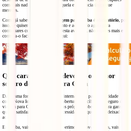
com mais nada a não ser viver aquela experiência única que
mereces.
Como já sabes,
o seguro de viagem para Cuba é obrigatório
, por
isso, se quiseres ir direto ao assunto e adquiri-lo agora para
continuares com a organização desta aventura, não esperes mais e
contrata-o facilmente clicando aqui:
Que características deve ter o melhor
seguro de viagem para Cuba
Da mesma forma que um seguro internacional para uma cidade
como Nova Iorque requer uma cobertura específica, um seguro de
viagem para Cuba precisa das suas próprias coberturas para garantir
que irá satisfazer todas as tuas necessidades e que nada é deixado ao
acaso.
Em Cuba, vais caminhar, vais experimentar novos sabores, vais