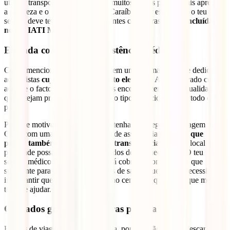
utilizar transportes locais e, entre muitos outros planos, vais apreciar
a natureza e o fundo do mar das Caraíbas. Por esta razão, o teu
seguro deve ter em conta as seguintes coberturas,
todas incluídas
no teu IATI Mochileiro:
Elevada cobertura de assistência médica
Como mencionado acima, Cuba tem um sistema de saúde dedicado
aos turistas
cujos preços são muito elevados
. A este elevado custo
acresce o facto de não conseguires encontrar centros de qualidade
que estejam preparados para todo o tipo de incidentes em todo o
país.
Por este motivo, é necessário que tenhas um seguro de viagem para
Cuba com uma extensa cobertura de assistência médica e
que
possas também assegurar a tua transferência
para um local no
país onde possas receber os cuidados de que necessitas. O teu
seguro médico IATI Mochileiro irá cobrir-te com mais do que
suficiente para quaisquer cuidados de saúde que possas necessitar, e
irá garantir que podes ser tratado no centro de qualidade que melhor
te pode ajudar.
Cuidados gratuitos 24 horas por dia
Estarás de viagem 24 horas por dia, por isso não vamos descansar