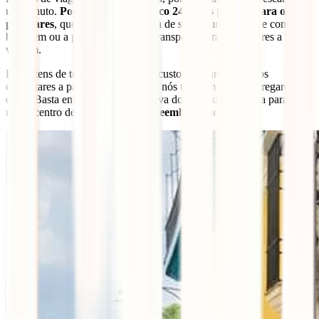
um minuto.
Podes contar connosco 24 horas por dia para o que
precisares
, quer seja um problema de saúde, um incidente com a tua
bagagem ou a perda do próximo transporte para continuares a tua
viagem.
E não tens de te preocupar com o custo da chamada se nos
contactares a partir do estrangeiro, nós também nos encarregaremos
disso. Basta enviares-nos uma prova do custo da chamada para o
nosso centro de assistência e nós
reembolsamos-te.