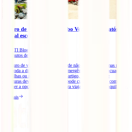
Seguro de viagem para Cabo Verde: é obrigatório?
E qual escolher?
IATI Blog
11
minutos de leitura
O seguro de viagem para Cabo Verde não é obrigatório, mas pode
fazer toda a diferença em caso de emergência médica, evacuação
entre ilhas ou repatriamento. Neste artigo, explicamos que
coberturas deves valorizar, quanto pode custar o seguro e como
escolher a opção mais adequada para viajar com mais tranquilidade.
Ler mais