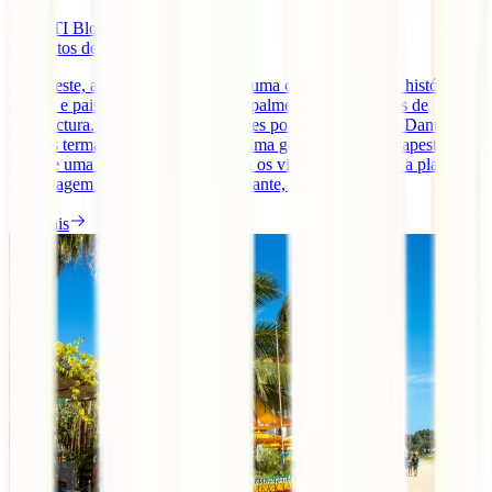
IATI Blog
4
minutos de leitura
Budapeste, a capital da Hungria, é uma cidade repleta de história,
cultura e paisagens incríveis, principalmente para amantes de
arquitectura. Com as impressionantes pontes sobre o Rio Danúbio,
banhos termais relaxantes e uma ótima gastronomia, Budapeste
oferece uma experiência única para os viajantes. Se estás a planear
uma viagem para esta cidade fascinante, quer tenhas [...]
Ler mais