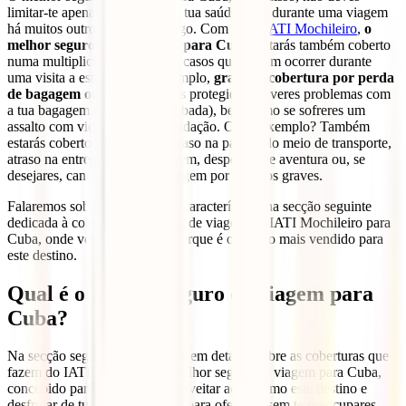
limitar-te apenas à proteção da tua saúde, pois durante uma viagem
há muitos outros fatores em jogo. Com o teu
IATI Mochileiro
,
o
melhor seguro internacional para Cuba
, estarás também coberto
numa multiplicidade de outros casos que podem ocorrer durante
uma visita a este país. Por exemplo,
graças à cobertura por perda
de bagagem ou roubo
, estarás protegido se tiveres problemas com
a tua bagagem (perdida ou roubada), bem como se sofreres um
assalto com violência ou intimidação. Outro exemplo? Também
estarás coberto em casos de atraso na partida do meio de transporte,
atraso na entrega da tua bagagem, desportos de aventura ou, se
desejares, cancelamento da viagem por motivos graves.
Falaremos sobre estas e outras características na secção seguinte
dedicada à cobertura do seguro de viagem do IATI Mochileiro para
Cuba, onde verás facilmente porque é o seguro mais vendido para
este destino.
Qual é o melhor seguro de viagem para
Cuba?
Na secção seguinte vamos falar em detalhe sobre as coberturas que
fazem do IATI Mochileiro o melhor seguro de viagem para Cuba,
concebido para que possas aproveitar ao máximo este destino e
desfrutar de tudo o que ele tem para oferecer, sem te preocupares