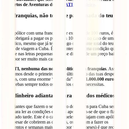
Desportos de Aventuras do teu
IATI Mochileiro
.
Sem franquias, não terás de pagar nada do teu
bolso
Uma apólice com uma franquia, por exemplo de 100 euros, é aquela
que te obrigará a pagar os primeiros 100 euros no caso de uma visita
ao médico, mesmo que já tenhas pago o montante total do teu
seguro de viagem a Cuba. É frequentemente uma condição que se
esconde nas letras pequenas e que se disfarça de um preço baixo que
acaba por ser muito mais caro.
Na IATI, nenhuma das nossas políticas tem franquias
. Assim,
cobriremos desde o primeiro até ao último euro das tuas despesas
médicas, com uma enorme “almofada” de até
1.000.000 euros
, para
que recebas sempre todos os cuidados de que necessitas.
Sem dinheiro adiantado para cuidados médicos
Há viajantes que fazem o seu seguro de viagem para Cuba sem
parar para ler as condições e depois apercebem-se de que o fizeram
demasiado tarde. Este é o caso daqueles que viajam com apólices
que, apesar de cobrirem as despesas, os obrigam a fazer os
pagamentos e semanas mais tarde (por vezes meses) é que recebem