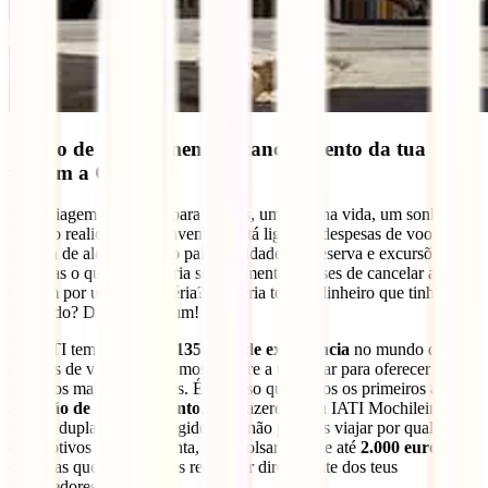
Opção de cancelamento – cancelamento da tua
viagem a Cuba
Uma viagem a Cuba é, para muitos, uma vez na vida, um sonho
tornado realidade. Esta aventura está ligada a despesas de voo,
reserva de alojamento no país, atividades de reserva e excursões…
etc. Mas o que aconteceria se finalmente tivesses de cancelar a tua
viagem por uma razão séria? Perderia todo o dinheiro que tinhas
investido? De modo algum!
Na IATI temos
mais de 135 anos de experiência
no mundo dos
seguros de viagem e estamos sempre a trabalhar para oferecer os
produtos mais inovadores. É por isso que fomos os primeiros a criar
a
Opção de Cancelamento
. Aos fazeres o teu IATI Mochileiro
estarás duplamente protegido e, se não puderes viajar por qualquer
dos motivos tidos em conta, reembolsaremos-te até
2.000 euros
das
despesas que não puderes recuperar diretamente dos teus
fornecedores de viagens.