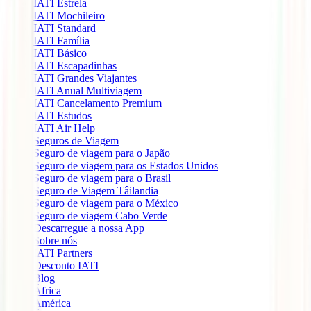
IATI Estrela
IATI Mochileiro
IATI Standard
IATI Família
IATI Básico
IATI Escapadinhas
IATI Grandes Viajantes
IATI Anual Multiviagem
IATI Cancelamento Premium
IATI Estudos
IATI Air Help
Seguros de Viagem
Seguro de viagem para o Japão
Seguro de viagem para os Estados Unidos
Seguro de viagem para o Brasil
Seguro de Viagem Tâilandia
Seguro de viagem para o México
Seguro de viagem Cabo Verde
Descarregue a nossa App
Sobre nós
IATI Partners
Desconto IATI
Blog
África
América