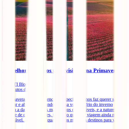
Os melhores destinos para visitares na Primavera
IATI Blog
12
minutos de leitura
A Primavera tem aquele encanto especial que nos faz querer sair,
explorar e absorver o mundo à nossa volta. O frio do inverno
começa a dar lugar a dias mais longos e agradáveis, e a natureza
veste-se de cores vibrantes, tornando qualquer viagem ainda mais
memorável. Mas, afinal, quais são os melhores destinos para viajar
[...]