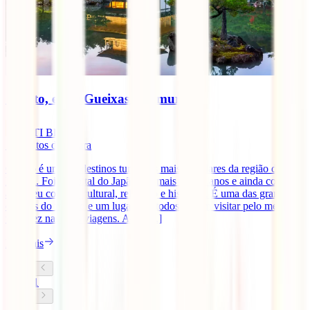
Quioto, entre Gueixas e Samurais
IATI Blog
5
minutos de leitura
Quioto é um dos destinos turísticos mais populares da região de
Kansai. Foi a capital do Japão por mais de mil anos e ainda continua
a ser seu coração cultural, religioso e histórico. É uma das grandes
cidades do mundo e um lugar que todos devem visitar pelo menos
uma vez nas suas viagens. Aqui [...]
Ler mais
1