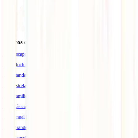
Seguros de Viagem
IATI Escapadinhas
IATI Mochileiro
IATI Standard
IATI Estrela
IATI Familia
IATI Básico
IATI Anual Multiviagem
IATI Grandes Viajantes
IATI Cancelamento Premium