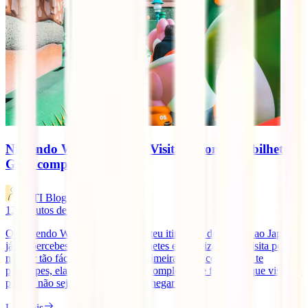
Nintendo World Japan – Visitar e comprar bilhetes:
Guia completo
IATI Blog
12
minutos de leitura
O Nintendo World Japan está no teu itinerário de viagem ao Japão e
já te apercebeste que comprar bilhetes e organizar a tua visita pode
não ser tão fácil como parece à primeira vista, certo? Não te
preocupes, elaborámos este guia completo que fará com que visitar o
parque não seja tão difícil como chegar [...]
Ler mais