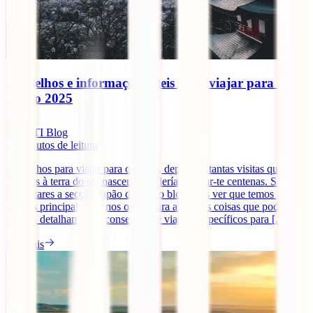
Conselhos e informações úteis para viajar para o
Japão 2025
IATI Blog
12
minutos de leitura
Conselhos para viajar para o Japão, depois de tantas visitas que já
fizemos à terra do sol nascente, poderíamos dar-te centenas. Se
consultares a secção Japão do nosso blog, vais ver que temos guias
para os principais destinos onde, para além das coisas que podes ver
e fazer, detalhamos os conselhos de viagem específicos para [...]
Ler mais