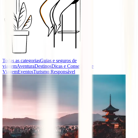
Todas as categorias
Guias e seguros de
viagem
Aventura
Destinos
Dicas e Conselhos de
Viagem
Eventos
Turismo Responsável