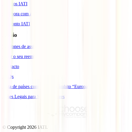
Prémios IATI
Colabora com a IATI
Desconto IATI
Apoio
Telefones de assistência
Gerir o seu reembolso
Contacto
FAQs
Lista de países com cobertura âmbito “Europa”
Bases Legais para Sorteio Açores
© Copyright
2026
IATI.