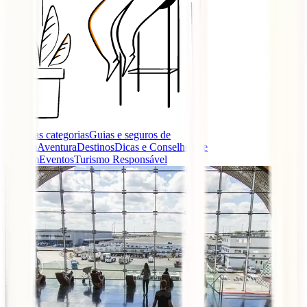
Todas as categorias
Guias e seguros de
viagem
Aventura
Destinos
Dicas e Conselhos de
Viagem
Eventos
Turismo Responsável