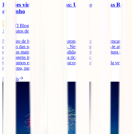
Regiões vinícolas Europeias: Um passeio pelas Rotas
do Vinho
IATI Blog
14
minutos de leitura
No artigo de hoje viajamos pela Europa e descobrimos o encanto de
algumas das suas regiões vinícolas. Neste roteiro levamos-te através
das áreas mais icónicas, onde a qualidade do vinho se mistura com
as paisagens impressionantes e uma rica herança cultural.
Começamos em Portugal e, aos poucos, mergulhamos cada vez mais
na Europa, passando pelas [...]
Ler mais