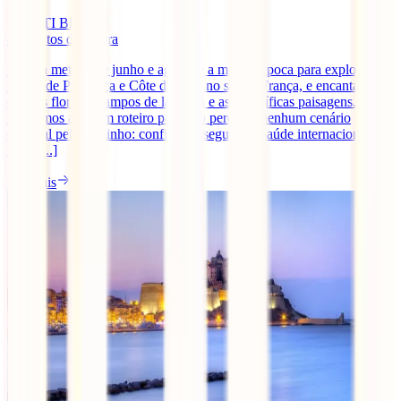
IATI Blog
4
minutos de leitura
Entre a metade de junho e agosto é a melhor época para explorares a
região de Provença e Côte d’Azur, no sul da França, e encantar-te
com os floridos campos de lavanda e as magníficas paisagens.
Reunimos aqui um roteiro para não perderes nenhum cenário
especial pelo caminho: confirma o seguro de saúde internacional
IATI [...]
Ler mais