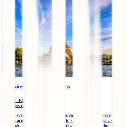
10 razões para visitares Paris
IATI Blog
5
minutos de leitura
E se te levarmos a conhecer uma das capitais mais visitadas no
mundo, aceitas? SIM! Paris está no top 3 das cidades mais visitadas
no mundo e hoje trazemos-te 10 razões para dares um pulinho até lá.