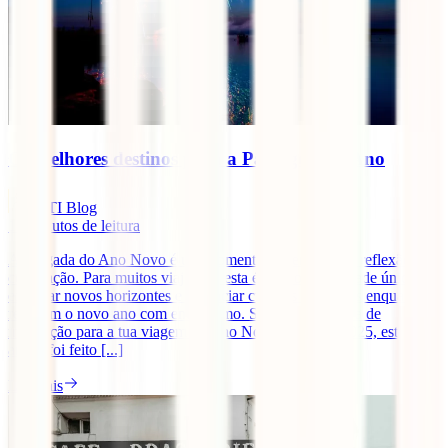
Os melhores destinos para a Passagem de Ano
IATI Blog
10
minutos de leitura
A chegada do Ano Novo é um momento de renovação, reflexão e
celebração. Para muitos viajantes, esta é uma oportunidade única de
explorar novos horizontes e vivenciar culturas diferentes enquanto
recebem o novo ano com entusiasmo. Se estás à procura de
inspiração para a tua viagem de Ano Novo em 2024-2025, este
artigo foi feito [...]
Ler mais