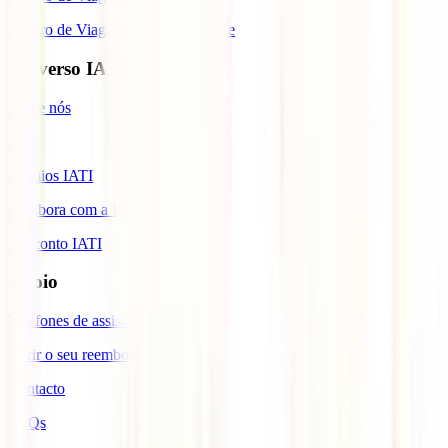
Seguro de Viagem para Cabo Verde
Universo IATI
Sobre nós
Blog
Prémios IATI
Colabora com a IATI
Desconto IATI
Apoio
Telefones de assistência
Gerir o seu reembolso
Contacto
FAQs