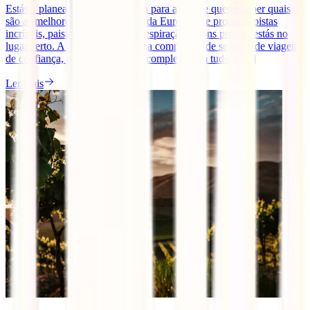
Estás a planear uma escapadinha para a neve e queres saber quais
são as melhores estâncias de ski da Europa? Se procuras pistas
incríveis, paisagens de cortar a respiração e bons preços, estás no
lugar certo. A IATI Seguros, a tua companhia de seguros de viagem
de confiança, preparou um guia completo com tudo o [...]
Ler mais