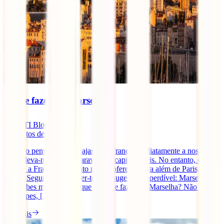
O que fazer em Marselha?
IATI Blog
4
minutos de leitura
Quando pensamos em viajar para França imediatamente a nossa
mente leva-nos para a maravilhosa capital, Paris. No entanto, e
porque a França tem muito mais a oferecer para além de Paris, hoje
a IATI Seguros vem trazer-te uma sugestão imperdível: Marselha.
Não sabes muito bem o que visitar e fazer em Marselha? Não te
preocupes, [...]
Ler mais