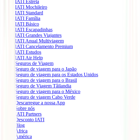
IATI Estrela
IATI Mochileiro
IATI Standard
IATI Família
IATI Básico
IATI Escapadinhas
IATI Grandes Viajantes
IATI Anual Multiviagem
IATI Cancelamento Premium
IATI Estudos
IATI Air Help
Seguros de Viagem
Seguro de viagem para o Japão
Seguro de viagem para os Estados Unidos
Seguro de viagem para o Brasil
Seguro de Viagem Tâilandia
Seguro de viagem para o México
Seguro de viagem Cabo Verde
Descarregue a nossa App
Sobre nós
IATI Partners
Desconto IATI
Blog
África
América