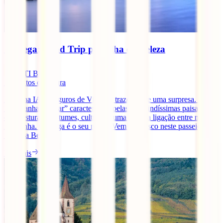
Córsega: Road Trip pela Ilha da Beleza
IATI Blog
5
minutos de leitura
Hoje, na IATI Seguros de Viagem, trazemos-te uma surpresa. Uma
“Montanha no Mar” caracterizada pelas suas lindíssimas paisagens
que misturam costumes, culturas e uma exótica ligação entre mar e
montanha. Córsega é o seu nome. Vem connosco neste passeio pela
“Ilha da Beleza”.
Ler mais