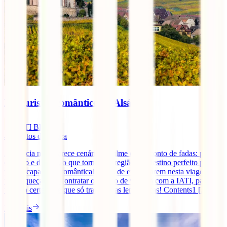
Enoturismo romântico na Alsácia
IATI Blog
4
minutos de leitura
A Alsácia mais parece cenário de filme ou de conto de fadas: puro
encanto e doçura, o que torna esta região um destino perfeito para
uma escapadinha romântica! Antes de embarcarem nesta viagem,
não esqueçam de contratar o seguro de viagem com a IATI, para
terem a certeza de que só trarão boas lembranças! Contents1 [...]
Ler mais