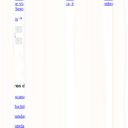
Para que viajes com toda a segurança, é sempre bom relembrar que
a IATI Seguros te propõe o [...]
Ler mais
1
Seguros de Viagem
IATI Escapadinhas
IATI Mochileiro
IATI Standard
IATI Estrela