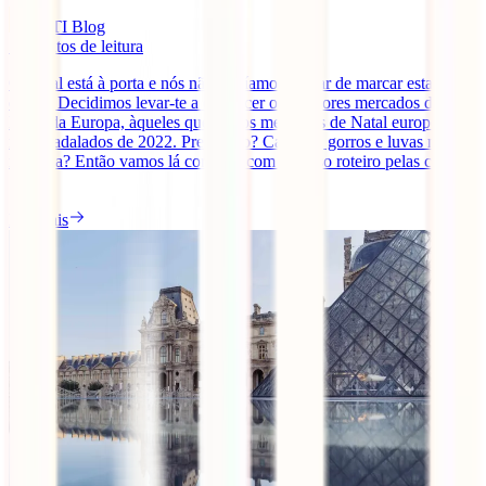
IATI Blog
5
minutos de leitura
O Natal está à porta e nós não podíamos deixar de marcar esta
época. Decidimos levar-te a conhecer os melhores mercados de
Natal da Europa, àqueles que são os mercados de Natal europeus
mais badalados de 2022. Preparado? Casacos, gorros e luvas na
mochila? Então vamos lá começar com o nosso roteiro pelas cidades
[...]
Ler mais