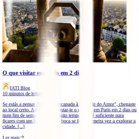
O que visitar em Paris em 2 dias
IATI Blog
10
minutos de leitura
Se estás a pensar fazer uma escapada à "Cidade do Amor", chegaste
ao local certo. Aqui vamos contar-te o que ver em Paris em 2 dias ou
num fim de semana. Não é muito tempo, mas é suficiente para
ficares com um bom sabor na boca se for a primeira vez a explorar a
cidade. [...]
Ler mais