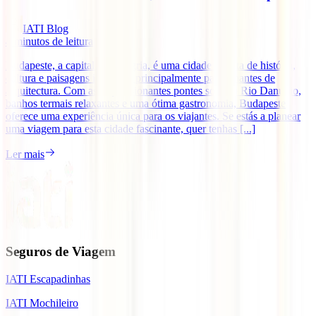
IATI Blog
4
minutos de leitura
Budapeste, a capital da Hungria, é uma cidade repleta de história,
cultura e paisagens incríveis, principalmente para amantes de
arquitectura. Com as impressionantes pontes sobre o Rio Danúbio,
banhos termais relaxantes e uma ótima gastronomia, Budapeste
oferece uma experiência única para os viajantes. Se estás a planear
uma viagem para esta cidade fascinante, quer tenhas [...]
Ler mais
Seguros de Viagem
IATI Escapadinhas
IATI Mochileiro