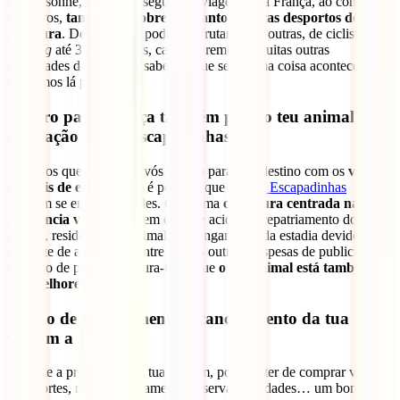
Carcassonne, mas o teu seguro de viagem para França, ao contrário
de outros,
também te cobre enquanto praticas desportos de
aventura
. Desta forma, podes desfrutar, entre outras, de ciclismo,
trekking
até 3.000 metros, caiaque, remo ou muitas outras
actividades desportivas, sabendo que se alguma coisa acontecer,
estaremos lá para ti.
Seguro para França também para o teu animal de
estimação (IATI Escapadinhas)
Sabemos que muitos de vós viajam para este destino com os
vossos
animais de estimação
e é por isso que o
IATI Escapadinhas
também se encarrega deles. Com uma
cobertura centrada na
assistência veterinária
em caso de acidente, repatriamento do teu
animal, residência do animal, prolongamento da estadia devido a
acidente de animal ou, entre muitas outras, despesas de publicidade
em caso de perda, assegura-te de que
o teu animal está também
nas melhores mãos.
Opção de cancelamento – cancelamento da tua
viagem a França
Durante a preparação da tua viagem, poderás ter de comprar voos,
transportes, reservar alojamento, reservar atividades… um bom