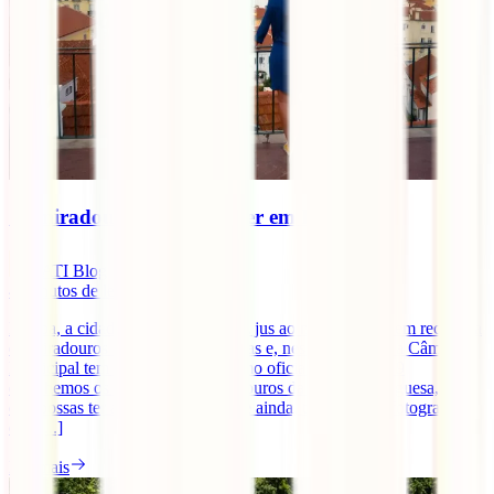
10 miradouros a não perder em Lisboa
IATI Blog
4
minutos de leitura
Lisboa, a cidade das 7 Colinas, faz jus ao nome e está bem recheada
de miradouros com vistas fantásticas e, neste momento, a Câmara
Municipal tem 19 deles eleitos como oficiais. E destes 19
escolhemos os 10 melhores Miradouros da capital portuguesa, para
que possas ter as melhores vistas, e ainda, tirar aquelas fotografias
que [...]
Ler mais