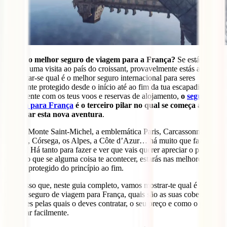
Qual é o melhor seguro de viagem para a França?
Se estás a
planear uma visita ao país do croissant, provavelmente estás a
perguntar-se qual é o melhor seguro internacional para seres
totalmente protegido desde o início até ao fim da tua escapadinha.
Juntamente com os teus voos e reservas de alojamento,
o
seguro de
viagem para França
é o terceiro pilar no qual se começa a
preparar esta nova aventura
.
O belo Monte Saint-Michel, a emblemática Paris, Carcassonne,
Alsácia, Córsega, os Alpes, a Côte d’Azur… há muito que fazer em
França! Há tanto para fazer e ver que vais querer apreciar o país
sabendo que se alguma coisa te acontecer, estarás nas melhores
mãos e protegido do princípio ao fim.
É por isso que, neste guia completo, vamos mostrar-te qual é o
melhor seguro de viagem para França, quais são as suas coberturas e
as razões pelas quais o deves contratar, o seu preço e como o podes
contratar facilmente.