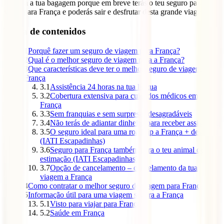
Prepara a tua bagagem porque em breve terás o teu seguro para
viajar para França e poderás sair e desfrutar desta grande viagem.
Tabla de contenidos
1
Porquê fazer um seguro de viagem para França?
2
Qual é o melhor seguro de viagem para a França?
3
Que características deve ter o melhor seguro de viagem para
França
3.1
Assistência 24 horas na tua língua
3.2
Cobertura extensiva para cuidados médicos em
França
3.3
Sem franquias e sem surpresas desagradáveis
3.4
Não terás de adiantar dinheiro para receber assistência
3.5
O seguro ideal para uma roadtrip a França + desporto
(IATI Escapadinhas)
3.6
Seguro para França também para o teu animal de
estimação (IATI Escapadinhas)
3.7
Opção de cancelamento – cancelamento da tua
viagem a França
4
Como contratar o melhor seguro de viagem para França
5
Informação útil para uma viagem segura a França
5.1
Visto para viajar para França
5.2
Saúde em França