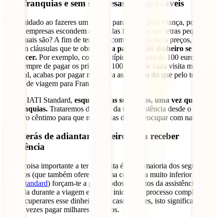
Sem franquias e sem surpresas desagradáveis
Tem cuidado ao fazeres um seguro para viajar para França, porque
muitas empresas escondem as temidas franquias nas letras pequenas.
Sabe quais são? A fim de tentarem compensar os seus preços,
incluem cláusulas que te obrigarão
a pagar mais dinheiro se algo
acontecer.
Por exemplo, com uma típica franquia de 100 euros,
terás sempre de pagar os primeiros 100 euros de cada visita médica.
No final, acabas por pagar mais pela assistência do que pelo teu
seguro de viagem para França.
Com o IATI Standard,
esquece estas surpresas, uma vez que não
há franquias.
Trataremos do custo da tua assistência desde o
primeiro cêntimo para que não tenhas de te preocupar com nada.
Não terás de adiantar dinheiro para receber
assistência
Outra coisa importante a ter em conta é que a maioria dos seguros
privados (que também oferecem uma cobertura muito inferior à do
IATI Standard
) forçam-te a pagar todos os custos da assistência
recebida durante a viagem e depois iniciar um processo complicado
para recuperares esse dinheiro. Em casos graves, isto significa
muitas vezes pagar milhares de euros.