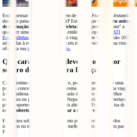
Está a pensar em fazer uma viagem de carro a França, desfrutando
das suas paisagens numa
roadtrip
?
Estás a viajar
com o teu animal
de estimação?
Vais andar de
bicicleta?
Se respondeste “sim” a
qualquer uma destas 3 perguntas, então o teu seguro é o
IATI
Escapadinhas
, com cobertura para viagens deste tipo que são 100%
adaptadas à escapadinha que tens em mente. Podes dar uma vista de
olhos na sua
página de contratação.
Que características deve ter o melhor
seguro de viagem para França
Cada destino é um mundo à parte e, portanto, necessita de uma
política concebida para ele. Da mesma forma que para uma viagem
à dispendiosa Nova Iorque precisarás do seguro com a melhor
cobertura ou para um
trekking
ao Nepal desejarás uma cobertura
para desportos de aventura do mais alto nível, França precisa de uma
certa cobertura para te assegurar a melhor viagem.
Falaremos sobre eles abaixo e, como poderás ver, estão todos
incluídos no teu
IATI Standard
, o melhor seguro de viagem para
França.