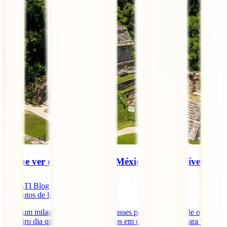
O que ver e o que fazer no México: 9 imperdíveis
IATI Blog
9
minutos de leitura
Seria um milagre se não te apaixonasses pelo México desde o
primeiro dia que lhe colocas os olhos em cima. Há tanto para ver e