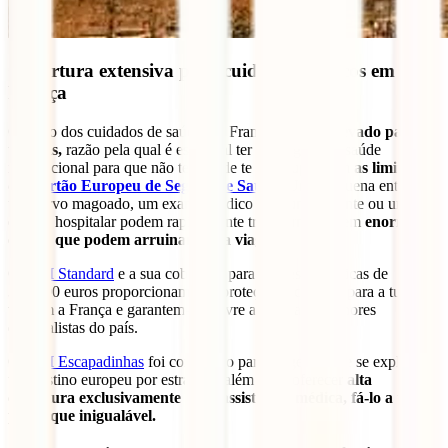
Cobertura extensiva para cuidados médicos em
França
O custo dos cuidados de saúde em França
é muito elevado para os
turistas,
razão pela qual é essencial ter um seguro de saúde
internacional para que não tenhas de te preocupar com
as limitações
do
Cartão Europeu de Seguro de Saúde
.
Uma pequena entorse,
um nervo magoado, um exame médico para um acidente ou uma
estadia hospitalar podem rapidamente transformar-se em
enormes
contas que podem arruinar a tua viagem.
O
IATI Standard
e a sua cobertura para despesas médicas de
300.000 euros proporcionam-te a proteção necessária para a tua
viagem a França e garantem-te o livre acesso aos melhores
especialistas do país.
O
IATI Escapadinhas
foi concebido para viagens onde se explore
um destino europeu por estrada e, além de te oferecer
alta
cobertura exclusivamente para assistência médica, fá-lo a um
preço que inigualável.