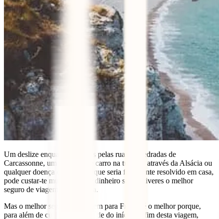
Um deslize enquanto passeias pelas ruas empedradas de
Carcassonne, um acidente de carro na tua rota através da Alsácia ou
qualquer doença ou acidente que seria facilmente resolvido em casa,
pode custar-te muito tempo e dinheiro se não tiveres o melhor
seguro de viagem para França.
Mas o melhor seguro de viagem para França é o melhor porque,
para além de cuidar da tua saúde do início ao fim desta viagem,