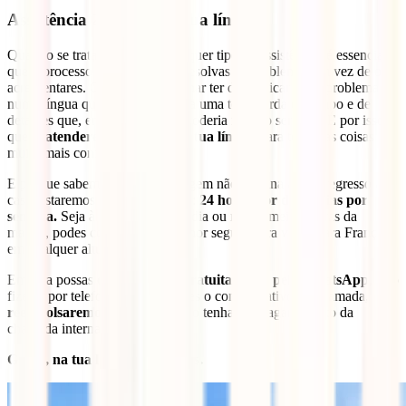
Assistência 24 horas na tua língua
Quando se trata de receber qualquer tipo de assistência, é essencial
que o processo seja fácil e que resolvas os problemas em vez de os
acrescentares. Consegues imaginar ter de explicar o teu problema
numa língua que não falas? Seria uma total perda de tempo e de
detalhes que, em casos graves, poderia mesmo ser vital. É por isso
que te
atenderemos sempre na tua língua
para tornar as coisas
muito mais confortáveis para ti.
E porque sabemos que a tua viagem não termina até ao regresso a
casa, estaremos sempre lá para ti:
24 horas por dia, 7 dias por
semana.
Seja à noite, durante o dia ou nas primeiras horas da
manhã, podes contar com o melhor seguro para viajar para França
em qualquer altura.
Embora possas
contactar-nos gratuitamente pela WhatsApp
, se o
fizeres por telefone e nos enviares o comprovativo da chamada,
reembolsaremos-te
para que não tenhas de pagar o custo da
chamada internacional.
Grátis, na tua língua e 24 horas.