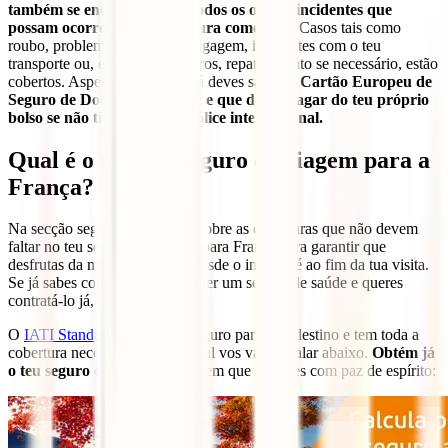
também se encarregará de todos os outros incidentes que
possam ocorrer numa aventura como esta
. Casos tais como
roubo, problemas com a tua bagagem, incidentes com o teu
transporte ou, entre muitos outros, repatriamento se necessário, estão
cobertos. Aspetos que, como já deves saber, o
Cartão Europeu de
Seguro de Doença não cobre e que deves pagar do teu próprio
bolso se não tiveres a tua apólice internacional.
Qual é o melhor seguro de viagem para a
França?
Na secção seguinte falaremos sobre as coberturas que não devem
faltar no teu seguro de viagem para França para garantir que
desfrutas da melhor proteção desde o início até ao fim da tua visita.
Se já sabes como é importante ter um seguro de saúde e queres
contratá-lo já, não esperes mais.
O
IATI Standard
é o melhor seguro para este destino e tem toda a
cobertura necessária sobre a qual vos vamos falar abaixo.
Obtém já
o teu seguro
e desfruta da viagem que mereces com paz de espírito: