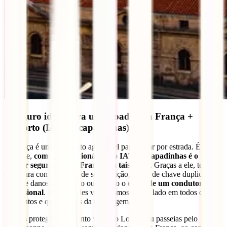
O seguro ideal para uma roadtrip a França +
desporto (IATI Escapadinhas)
A França é um país muito agradável para viajar por estrada. É por
isso que,
como já mencionámos, o IATI Escapadinhas é o
melhor seguro para a França em tais casos
. Graças a ele, terás
cobertura como veículo de substituição, envio de chave duplicada,
roubo e danos no veículo ou mesmo o
envio de um condutor
profissional
. Como podes ver, estamos ao teu lado em todos os
momentos e quilómetros da tua viagem.
Estarás protegido enquanto visitas o Louvre ou passeias pelo