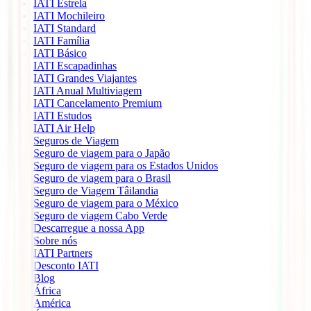
IATI Estrela
IATI Mochileiro
IATI Standard
IATI Família
IATI Básico
IATI Escapadinhas
IATI Grandes Viajantes
IATI Anual Multiviagem
IATI Cancelamento Premium
IATI Estudos
IATI Air Help
Seguros de Viagem
Seguro de viagem para o Japão
Seguro de viagem para os Estados Unidos
Seguro de viagem para o Brasil
Seguro de Viagem Tâilandia
Seguro de viagem para o México
Seguro de viagem Cabo Verde
Descarregue a nossa App
Sobre nós
IATI Partners
Desconto IATI
Blog
África
América