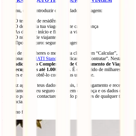
CONTRATA AQUI O TEU SEGURO DE VIAGEM
No menu, deves introduzir os teus dados de viagem:
O teu local de residência
O destino da tua viagem: neste caso, França
As datas de início e fim da tua viagem
O número de viajantes
Tipo de seguro: seguro de viagem
Depois de preencheres o menu basta clicares em “Calcular”,
seleccionar o teu
IATI Standard
e clicar em “Contratar”. Nesta altura
podes
adicionar o Complemento de Cancelamento de Viagem
para recuperares até 1.000 euros
. É o preferido de milhares de
viajantes e podes obtê-lo com apenas um clique.
Introduz agora os teus dados pessoais, faz o pagamento e receberás
imediatamente o teu seguro de viagem em França e os dados de
contacto para nos contactares quando precisares de qualquer tipo de
assistência.
É mesmo fácil!