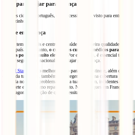
Visto para viajar para França
Se fores cidadão português, não necessitarás de visto para entrar no
país vizinho.
Saúde em França
França tem hospitais e centros de saúde de primeira qualidade em
todo o país. No entanto,
o custo dos cuidados médicos para os
turistas pode ser muito elevado
. Por esta razão, é essencial teres o
melhor seguro internacional para viajar para França.
O
IATI Standard
é o melhor seguro para este destino e, além de
cuidar da tua saúde, também te protegerá com uma cobertura
centrada no roubo, problemas com a tua bagagem, incidentes de
transporte e até mesmo repatriamento. Não arrisques em França e
obtém agora a proteção de que necessitas: