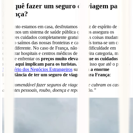
Porquê fazer um seguro de viagem para
França?
Enquanto estamos em casa, desfrutamos da paz de espírito de saber
que temos um sistema de saúde pública que nos assegura os
melhores cuidados completamente gratuitos. As coisas mudam
quando saímos das nossas fronteiras e cada país torna-se um cenário
muito diferente. No caso de França, não terás dificuldade em
encontrar hospitais e centros médicos de primeira categoria, mas
terás de enfrentar os
preços muito elevados que os cuidados de
saúde aqui implicam para os turistas.
É por isso que até o próprio
Ministério dos Negócios Estrangeiros
sublinha
a enorme
importância de ter um seguro de viagem para França
:
“É recomendável fazer seguros de viagens que cubram os casos de
acidentes pessoais, roubo, doença e repatriação.”