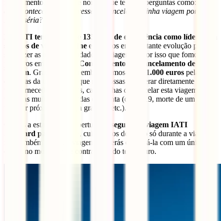
investimento. Portanto, é normal que te faças perguntas como:
“O
que aconteceria se eu tivesse de cancelar a minha viagem por uma
razão séria?
Na IATI temos mais de 135 anos de experiência como líderes em
seguros de viagem online
e estamos em constante evolução para
satisfazer as tuas necessidades de viagem. É por isso que fomos
pioneiros em oferecer o
Complemento de Cancelamento de
Viagem
. Graças a ele, reembolsaremos-te até
1.000 euros
pelas
despesas da tua viagem que não possas recuperar diretamente dos
teus fornecedores oficiais, caso tenhas de cancelar esta viagem por
uma das muitas razões tidas em conta (covid-19, morte de um
familiar próximo, doença grave… etc.).
Graças a esta grande cobertura do
seguro de viagem IATI
Standard para França
, cuidaremos de ti não só durante a viagem,
mas também antes da viagem. Poderás contratá-la com um único
clique no momento de contratação do teu seguro.