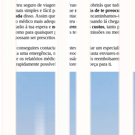
Com o teu seguro de viagem para França descobrirás que tudo é
muito mais simples e fácil para ti, que
não terás de te preocupar
com nada
disso. Assim que nos contactares, encaminhamos-te para
o centro médico mais adequado ao teu caso. Quando lá chegares,
eles estarão à tua espera e
nós trataremos dos custos
, tanto para a
visita como para quaisquer possíveis testes, admissões ou medicação
que te possam ser prescritos.
Se não conseguires contactar-nos antes de visitar um especialista
devido a uma emergência, não te preocupes. Basta enviares-nos as
faturas e os relatórios médicos necessários e nós reembolsaremos-te
o mais rapidamente possível. Sem dores de cabeça para ti.