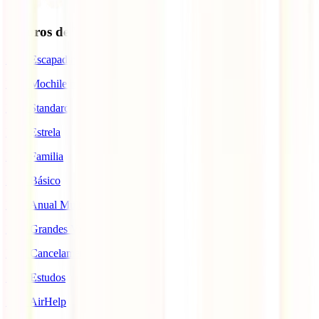
Seguros de Viagem
IATI Escapadinhas
IATI Mochileiro
IATI Standard
IATI Estrela
IATI Familia
IATI Básico
IATI Anual Multiviagem
IATI Grandes Viajantes
IATI Cancelamento Premium
IATI Estudos
IATI AirHelp