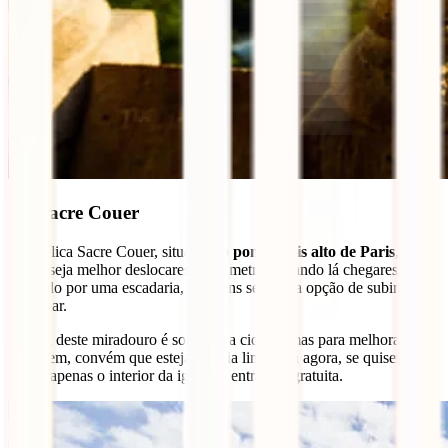
5 – Sacre Couer
A Basílica Sacre Couer, situa-se no
ponto mais alto de Paris
, e daí,
talvez seja melhor deslocares-te de metro. Quando lá chegares, serás
recebido por uma escadaria, mas tens sempre a opção de subir de
funicular.
A vista deste miradouro é sob toda a cidade, mas para melhorar a
paisagem, convém que esteja um dia limpo. Já agora, se quiseres
visitar apenas o interior da igreja, a entrada é gratuita.