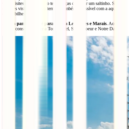
Caso visites o museu, não te esqueças de lá dar um saltinho. Se
quiseres visitar apenas o terraço, também é possível com a aquisição
de um bilhete.
A
vista panorâmica é para a zona Les Halles e Marais
. Ao
fundo, conseguirás ver a Torre Eiffel, Sacre Coeur e Notre Dame.