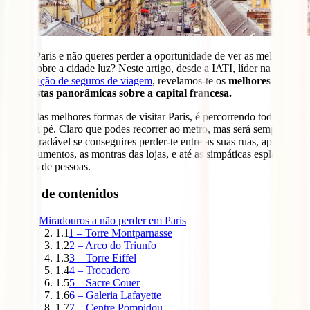
Vais a Paris e não queres perder a oportunidade de ver as melhores
vistas sobre a cidade luz? Neste artigo, desde a IATI, líder na
contratação de seguros de viagem
, revelamos-te os
melhores pontos
com vistas panorâmicas sobre a capital francesa.
Umas das melhores formas de visitar Paris, é percorrendo todo o seu
centro a pé. Claro que podes recorrer ao metro, mas será sempre
mais agradável se conseguires perder-te entre as suas ruas, apreciar
os monumentos, as montras das lojas, e até as simpáticas esplanadas
repletas de pessoas.
Tabla de contenidos
1
Miradouros a não perder em Paris
1.1
1 – Torre Montparnasse
1.2
2 – Arco do Triunfo
1.3
3 – Torre Eiffel
1.4
4 – Trocadero
1.5
5 – Sacre Couer
1.6
6 – Galeria Lafayette
1.7
7 – Centre Pompidou