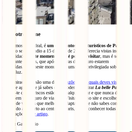
8 – Notre Dame
Esta famosa Catedral, é
um dos pontos mais turísticos de Paris
, e
antes do seu incêndio a 15 de abrir de 2019, oferecia vistas incríveis
sob a cidade.
Neste momento não é possível visitar
, mas é sempre
importante saberes, que após as obras de restauro estarem
concluídas, terás neste monumento uma vista privilegiada sob a
cidade luz.
Estes miradouros são uma das
10 razões pelas quais deves visitar a
cidade
e agora que já sabes onde poderás admirar
La belle Paris
,
lembra-te que os riscos estão em qualquer lugar e que nunca deves
viajar sem um seguro de viagens! Visita o nosso site e escolhe o
seguro de viagens que melhor se adapta a ti! Se não sabes como
chegar do aeroporto ao centro de Paris, podes conhecer todas as
informações
neste artigo
.
Autor:
Gato Vadio