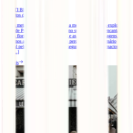
IATI Blog
4
minutos de leitura
Entre a metade de junho e agosto é a melhor época para explorares a
região de Provença e Côte d’Azur, no sul da França, e encantar-te
com os floridos campos de lavanda e as magníficas paisagens.
Reunimos aqui um roteiro para não perderes nenhum cenário
especial pelo caminho: confirma o seguro de saúde internacional
IATI [...]
Ler mais