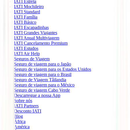
IATI Estrela
IATI Mochileiro
IATI Standard
IATI Família
IATI Básico
IATI Escapadinhas
IATI Grandes Viajantes
IATI Anual Multiviagem
IATI Cancelamento Premium
IATI Estudos
IATI Air Help
Seguros de Viagem
Seguro de viagem para o Japão
Seguro de viagem para os Estados Unidos
Seguro de viagem para o Brasil
Seguro de Viagem Tâilandia
Seguro de viagem para o México
Seguro de viagem Cabo Verde
Descarregue a nossa App
Sobre nós
IATI Partners
Desconto IATI
Blog
África
América