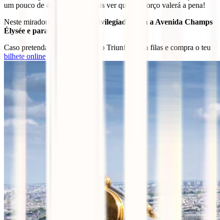
um pouco de exercício, mas vais ver que o esforço valerá a pena!
Neste miradouro terás
vista privilegiada para a Avenida Champs
Élysée e para a Torre Eiffel
.
Caso pretendas visitar o Arco do Triunfo, evita filas e compra o teu
bilhete online