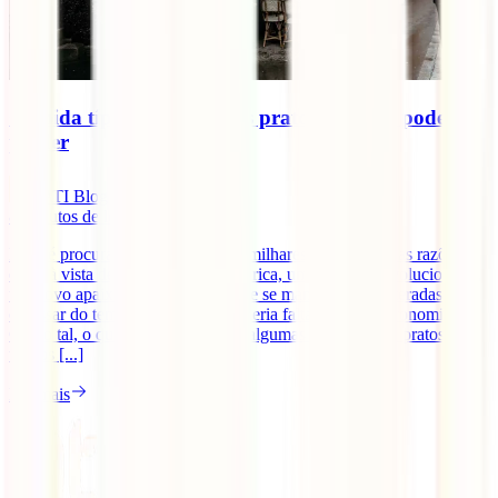
Comida típica de Paris: Os pratos que não podes
perder
IATI Blog
8
minutos de leitura
Paris é procurado anualmente por milhares de turistas e as razões
estão à vista de todos: uma cultura rica, uma história revolucionária,
um povo apaixonado, tradições que se mantiveram inalteradas com
o passar do tempo e claro, não poderia faltar, a sua gastronomia.
Como tal, o que te parece receber algumas sugestões de pratos
típicos [...]
Ler mais