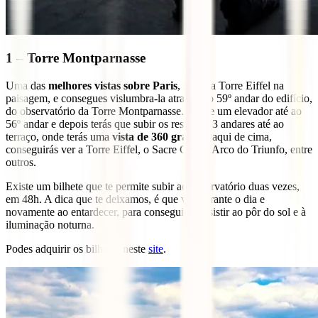
1 – Torre Montparnasse
Uma das
melhores vistas sobre Paris
, inclui a Torre Eiffel na
paisagem, e consegues vislumbra-la através do 59º andar do edifício,
do observatório da Torre Montparnasse. Existe um elevador até ao
56º andar e depois terás que subir os restantes 3 andares até ao
terraço, onde terás uma
vista de 360 graus
. Daqui de cima,
conseguirás ver a Torre Eiffel, o Sacre Couer, Arco do Triunfo, entre
outros.
Existe um bilhete que te permite subir ao observatório duas vezes,
em 48h. A dica que te deixamos, é que vás durante o dia e
novamente ao entardecer, para conseguires assistir ao pôr do sol e à
iluminação noturna.
Podes adquirir os bilhetes neste
site
.