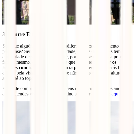
3 – Torre Eiffel
Será que alguém consegue ficar indiferente a este monumento
parisiense? Sendo o ex-libris da cidade, muitos dos turistas tem
curiosidade de visitar o seu interior, portanto, se estiveres a ponderar
fazer o mesmo, deves ter em conta que tens que
comprar os
bilhetes com bastante antecedência pela internet
. Poderás ficar
apenas pela vista do 2º andar ou, se não tiveres medo das alturas,
subir até ao topo da Torre Eiffel.
Antes de comprares o teu bilhete, tens que decidir quais os andares
que pretendes visitar. O bilhete online pode ser comprado
aqui
.