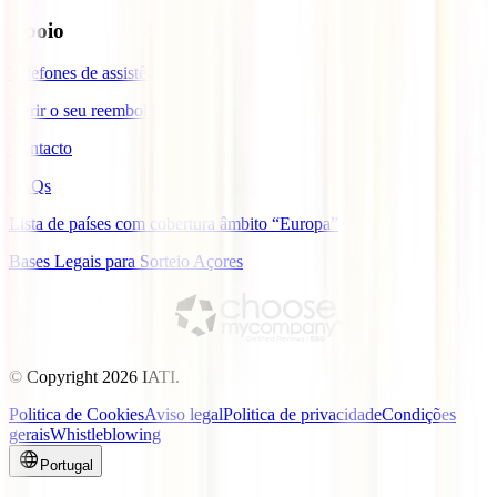
Apoio
Telefones de assistência
Gerir o seu reembolso
Contacto
FAQs
Lista de países com cobertura âmbito “Europa”
Bases Legais para Sorteio Açores
© Copyright
2026
IATI.
Politica de Cookies
Aviso legal
Politica de privacidade
Condições
gerais
Whistleblowing
Portugal