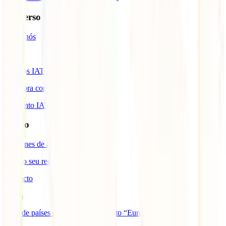
Universo IATI
Sobre nós
Blog
Prémios IATI
Colabora com a IATI
Desconto IATI
Apoio
Telefones de assistência
Gerir o seu reembolso
Contacto
FAQs
Lista de países com cobertura âmbito “Europa”