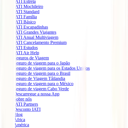
IATI Estrela
IATI Mochileiro
IATI Standard
IATI Família
IATI Básico
IATI Escapadinhas
IATI Grandes Viajantes
IATI Anual Multiviagem
IATI Cancelamento Premium
IATI Estudos
IATI Air Help
Seguros de Viagem
Seguro de viagem para o Japão
Seguro de viagem para os Estados Unidos
Seguro de viagem para o Brasil
Seguro de Viagem Tâilandia
Seguro de viagem para o México
Seguro de viagem Cabo Verde
Descarregue a nossa App
Sobre nós
IATI Partners
Desconto IATI
Blog
África
América