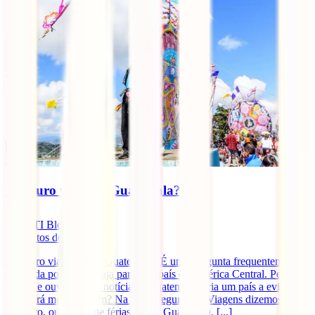
É seguro visitar a Guatemala?
IATI Blog
5
minutos de leitura
É seguro viajar para a Guatemala? É uma pergunta frequentemente
colocada por quem viaja para este país da América Central. Pelo que
vemos e ouvimos nas notícias a Guatemala seria um país a evitar.
Mas será mesmo assim? Na IATI Seguros de Viagens dizemos-te se
é seguro, ou não, ir de férias para a Guatemala. [...]