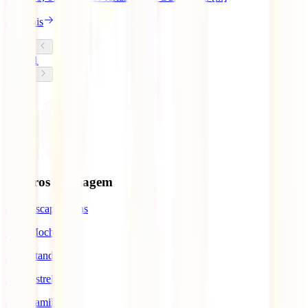
Ler mais
1
Seguros de Viagem
IATI Escapadinhas
IATI Mochileiro
IATI Standard
IATI Estrela
IATI Familia