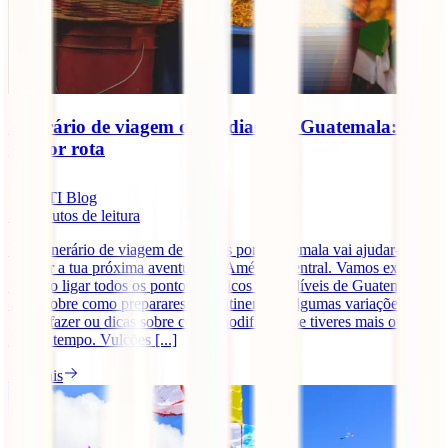
Itinerário de viagem de 15 dias por Guatemala:
melhor rota
IATI Blog
13
minutos de leitura
Este itinerário de viagem de 15 dias por Guatemala vai ajudar-te a
planear a tua próxima aventura na América Central. Vamos explicar-
te como ligar todos os pontos turísticos imperdíveis de Guatemala,
dicas sobre como preparares o teu itinerário, algumas variações que
podes fazer ou dicas sobre como modificá-lo se tiveres mais ou
menos tempo. Vulcões [...]
Ler mais