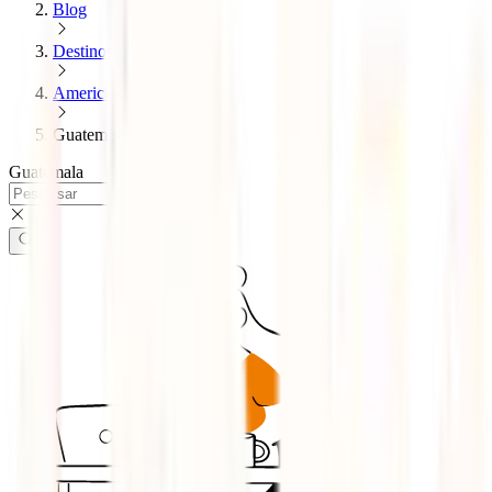
Blog
Destinos
America
Guatemala
Guatemala