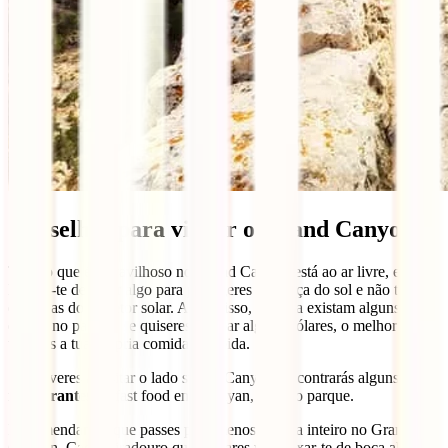
Conselhos para visitar o Grand Canyon
Tudo o que é maravilhoso no Grand Canyon está ao ar livre, então
lembra-te de levar algo para protegeres a cabeça do sol e não te
esqueças do protetor solar. Além disso, embora existam alguns cafés
e lojas no parque, se quiseres poupar alguns dólares, o melhor é
trazeres a tua própria comida e bebida.
Se estiveres a visitar o lado sul do Canyon, encontrarás alguns
restaurantes
de fast food em Tusayan, fora do parque.
Recomendamos que passes pelo menos um dia inteiro no Grand
Canyon. Cada miradouro que visitares vai deixar-te de boca aberta,