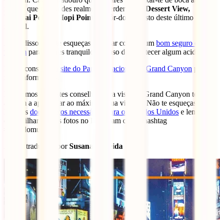
mas os que não podes realmente perder são o
Dessert View,
Yavapai Point e Hopi Point
. O pôr-do-sol visto deste último é
incrível.
Além disso, não te esqueças de levar contigo um
bom seguro de
viagem
para estares tranquilo no caso de acontecer algum acidente.
Podes consultar
o site do Parque Nacional do Grand Canyon
para
mais informações.
Esperamos que estes conselhos para visitar o Grand Canyon te
ajudem a aproveitar ao máximo a tua viagem. Não te esqueças de
levar os
documentos necessários para os Estados Unidos
e lembra-te
de partilhar as tuas fotos no Instagram com a hashtag
#iatipelomundo.
Artigo traduzido por
Susana Almeida