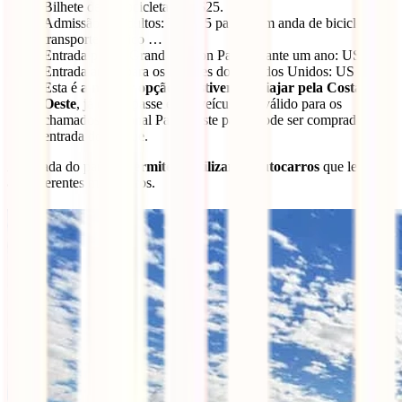
Bilhete de motocicleta: US $25.
Admissão de adultos: US $15 para quem anda de bicicleta,
transporte público …
Entrada para o Grand Canyon Park durante um ano: US $60.
Entrada anual para os parques dos Estados Unidos: US $80.
Esta é
a melhor opção se estiveres a viajar pela Costa
Oeste
, já que o passe é por veículo e é válido para os
chamados National Parks. Este passe pode ser comprado na
entrada do parque.
A entrada do parque
permite-te utilizar os autocarros
que levam
aos diferentes miradouros.