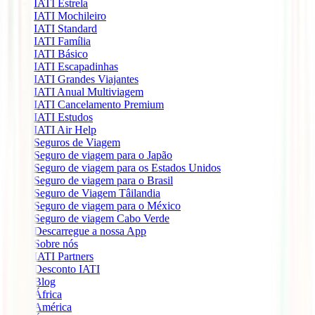
IATI Estrela
IATI Mochileiro
IATI Standard
IATI Família
IATI Básico
IATI Escapadinhas
IATI Grandes Viajantes
IATI Anual Multiviagem
IATI Cancelamento Premium
IATI Estudos
IATI Air Help
Seguros de Viagem
Seguro de viagem para o Japão
Seguro de viagem para os Estados Unidos
Seguro de viagem para o Brasil
Seguro de Viagem Tâilandia
Seguro de viagem para o México
Seguro de viagem Cabo Verde
Descarregue a nossa App
Sobre nós
IATI Partners
Desconto IATI
Blog
África
América