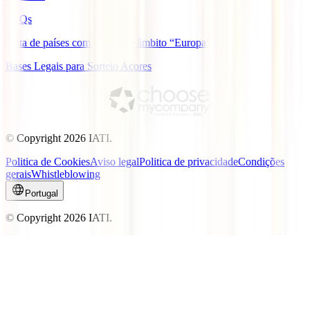
FAQs
Lista de países com cobertura âmbito “Europa”
Bases Legais para Sorteio Açores
© Copyright
2026
IATI.
Politica de Cookies
Aviso legal
Politica de privacidade
Condições
gerais
Whistleblowing
Portugal
© Copyright
2026
IATI.