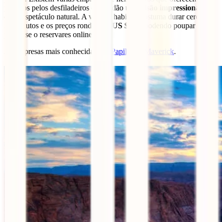
passeios pelos desfiladeiros que te dão uma
visão impressionante
deste espetáculo natural. A viagem habitual costuma durar cerca de
20 minutos e os preços rondam os
US $200
, podendo poupar um
pouco se o reservares online.
As empresas mais conhecidas são
Papillon
e
Maverick
.