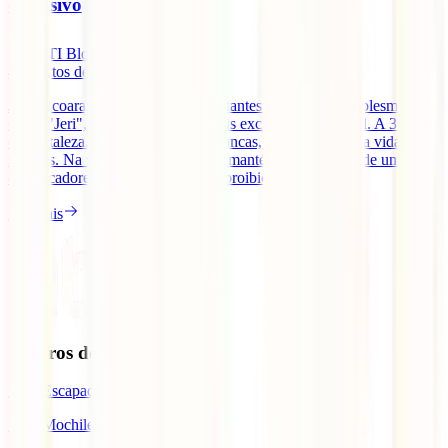
exclusivo
IATI Blog
4
minutos de leitura
Jericoacoara, conhecida pelos habitantes e visitantes simplesmente
como "Jeri", é um dos destinos mais exclusivos do Brasil. A 300 km
de Fortaleza. Aqui as areias são brancas, a água é azul e a vida é
simples. Na verdade, o local ainda mantém a identidade de uma vila
de pescadores, onde os carros são proibidos e [...]
Ler mais
Seguros de Viagem
IATI Escapadinhas
IATI Mochileiro