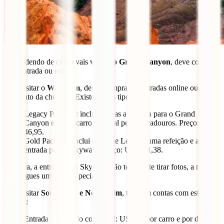
Dependendo de como vais
visitar o Grand Canyon
, deve comprar
uma entrada ou outra.
Para visitar o
West Rim
, deves comprar as entradas online ou no
momento da chegada. Existem dois tipos:
Legacy Package: inclui apenas a entrada para o Grand
Canyon e o autocarro especial pelos miradouros. Preço: US $
46,95.
Gold Package: inclui o pacote Legacy, uma refeição e a
entrada para o Skywalk. Preço: US $ 71,38.
Já agora, a entrada para Skywalk não te permite tirar fotos, a menos
que pagues uma taxa especial.
Para visitar
South Rim e North Rim
, também contas com estas
opções:
Entrada de veículo comercial: US $30 por carro e por dia.