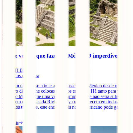
O que ver e o que fazer no México: 9 imperdíveis
IATI Blog
9
minutos de leitura
Seria um milagre se não te apaixonasses pelo México desde o
primeiro dia que lhe colocas os olhos em cima. Há tanto para ver e
fazer no México que uma viagem simplesmente não seria suficiente.
Para além das praias da Riviera Maya que aparecem em todas os
catálogos turísticos, este enorme país norte-americano pode gabar-se
[...]
Ler mais