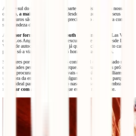
A parte sul do Grand Canyon é a parte mais visitada e, na nossa
opinião,
a mais bonita
. As vistas desde qualquer um dos seus
miradouros são incríveis e podes apreciar tanto a sua altura como a
sua grandeza da melhor maneira.
A
melhor forma de chegar ao South Rim
vindo desde Las Vegas
ou de Los Angeles é de carro. Há excursões de um dia desde Las
Vegas de autocarro, mas avisamos já que vais chegar muito cansado,
porque só a viagem dura mais de 5 horas em cada sentido.
Se optares por esta viagem, o mais confortável é ficar alojado numa
das cidades perto da entrada do parque.
Tusayan
é a mais próxima,
mas se procuras algo mais barato, vais encontrá-lo em Williams, a
uma hora da entrada. Há também alguns hotéis dentro do parque (a
opção ideal para ver o maravilhoso nascer do sol), mas lembra-te de
reservar com antecedência
, porque esgotam rapidamente.