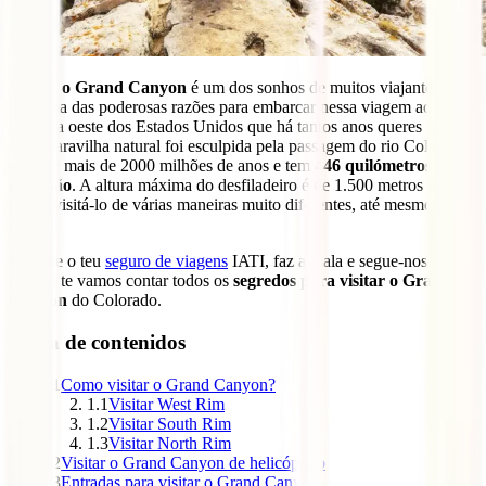
Visitar o Grand Canyon
é um dos sonhos de muitos viajantes. Vê-
lo é uma das poderosas razões para embarcar nessa viagem ao longo
da costa oeste dos Estados Unidos que há tantos anos queres fazer.
Esta maravilha natural foi esculpida pela passagem do rio Colorado
durante mais de 2000 milhões de anos e tem
446 quilómetros de
extensão
. A altura máxima do desfiladeiro é de 1.500 metros e
podes visitá-lo de várias maneiras muito diferentes, até mesmo desde
o céu!
Escolhe o teu
seguro de viagens
IATI, faz a mala e segue-nos
porque te vamos contar todos os
segredos para visitar o Grand
Canyon
do Colorado.
Tabla de contenidos
1
Como visitar o Grand Canyon?
1.1
Visitar West Rim
1.2
Visitar South Rim
1.3
Visitar North Rim
2
Visitar o Grand Canyon de helicóptero
3
Entradas para visitar o Grand Canyon