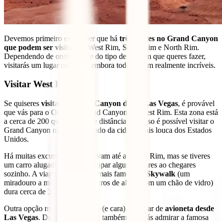
Devemos primeiro esclarecer que há
três partes no Grand Canyon
que podem ser visitadas
: West Rim, South Rim e North Rim.
Dependendo de onde estás e do tipo de viagem que queres fazer,
visitarás um lugar ou outro, embora todos sejam realmente incríveis.
Visitar West Rim
Se quiseres
visitar o Grand Canyon desde Las Vegas
, é provável
que vás para o Oeste do Grand Canyon ou West Rim. Esta zona está
a cerca de 200 quilómetros de distância, por isso é possível visitar o
Grand Canyon num dia partindo da cidade mais louca dos Estados
Unidos.
Há muitas excursões que te levam até ao West Rim, mas se tiveres
um carro alugado, poderás poupar alguns dólares ao chegares
sozinho. A viagem até à parte mais famosa, o
Skywalk
(um
miradouro a mais de 1.300 metros de altura com um chão de vidro)
dura cerca de 3 horas.
Outra opção muito mais rápida (e cara) é chegar de
avioneta desde
Las Vegas
. Durante o passeio, também poderás admirar a famosa