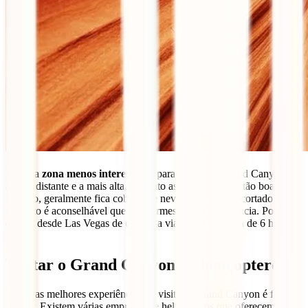
Esta é a
zona menos interessante
para visitar no Grand Canyon. É
a mais distante e a mais alta, portanto as vistas não são tão boas. No
inverno, geralmente fica coberta de neve, e o acesso é cortado,
portanto é aconselhável que te informes com antecedência. Pode lá
chegar desde Las Vegas de carro e a viagem dura cerca de 6 horas e
meia.
Visitar o Grand Canyon de helicóptero
Uma das melhores experiências ao visitar o Grand Canyon é fazê-lo
pelo ar. Existem várias empresas de helicópteros que oferecem