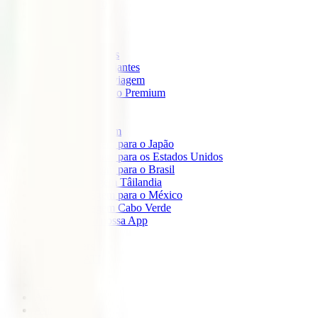
IATI Mochileiro
IATI Standard
IATI Família
IATI Básico
IATI Escapadinhas
IATI Grandes Viajantes
IATI Anual Multiviagem
IATI Cancelamento Premium
IATI Estudos
IATI Air Help
Seguros de Viagem
Seguro de viagem para o Japão
Seguro de viagem para os Estados Unidos
Seguro de viagem para o Brasil
Seguro de Viagem Tâilandia
Seguro de viagem para o México
Seguro de viagem Cabo Verde
Descarregue a nossa App
Sobre nós
IATI Partners
Desconto IATI
Blog
África
América
Ásia