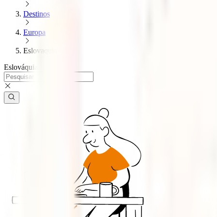
Destinos
Europa
Eslovaquia
Eslováquia