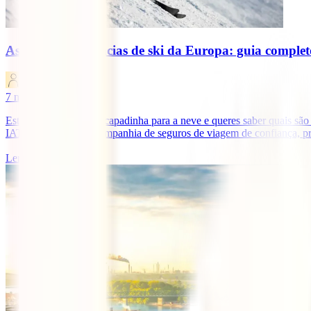
As melhores estâncias de ski da Europa: guia complet
IATI Blog
7
minutos de leitura
Estás a planear uma escapadinha para a neve e queres saber quais são a
IATI Seguros, a tua companhia de seguros de viagem de confiança, pr
Ler mais