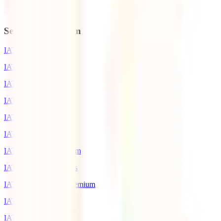
Seguros de Viagem
IATI Escapadinhas
IATI Mochileiro
IATI Standard
IATI Estrela
IATI Familia
IATI Básico
IATI Anual Multiviagem
IATI Grandes Viajantes
IATI Cancelamento Premium
IATI Estudos
IATI AirHelp