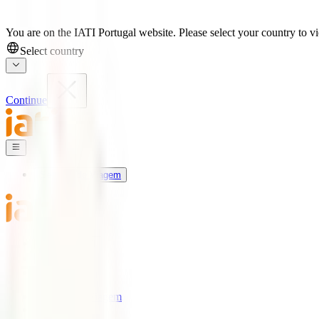
You are on the IATI Portugal website. Please select your country to vi
Select country
Continue
Seguros de Viagem
Universo IATI
Blog
Apoio
Seguros de Viagem
IATI Estrela