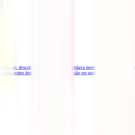
atenção: descobre os encantos de Bratislava neste artigo que preparamo
 seu centro histórico a pé. Apesar de não ser uma [...]