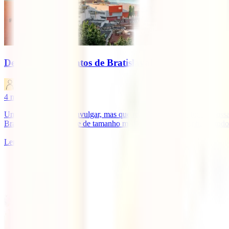
Descobre os encantos de Bratislava!
IATI Blog
4
minutos de leitura
Um destino um tanto invulgar, mas que realmente merece toda a nossa 
Bratislava é uma cidade de tamanho médio e é possível conhecer todo o
Ler mais
1