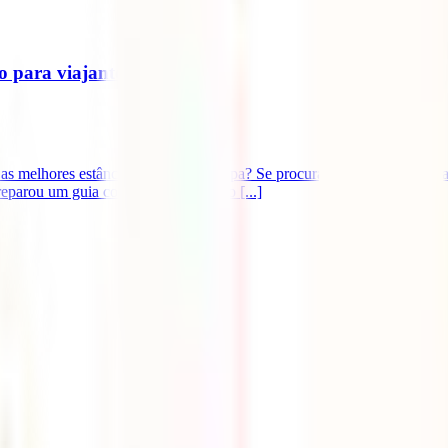
o para viajantes
s melhores estâncias de ski da Europa? Se procuras pistas incríveis, pai
eparou um guia completo com tudo o [...]