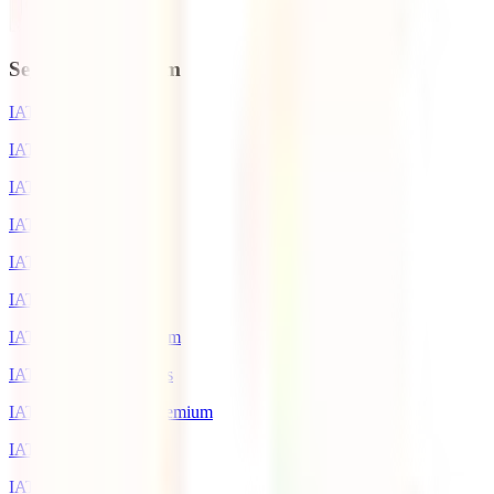
Seguros de Viagem
IATI Escapadinhas
IATI Mochileiro
IATI Standard
IATI Estrela
IATI Familia
IATI Básico
IATI Anual Multiviagem
IATI Grandes Viajantes
IATI Cancelamento Premium
IATI Estudos
IATI AirHelp