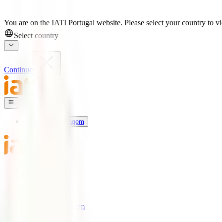
You are on the IATI Portugal website. Please select your country to vi
Select country
Continue
Seguros de Viagem
Universo IATI
Blog
Apoio
Seguros de Viagem
IATI Estrela