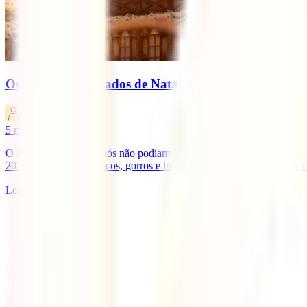
Os melhores mercados de Natal da Europa
IATI Blog
5
minutos de leitura
O Natal está à porta e nós não podíamos deixar de marcar esta época
2022. Preparado? Casacos, gorros e luvas na mochila? Então vamos lá 
Ler mais
1