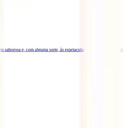
ia saborosa e, com alguma sorte, às espetaculares luzes do norte que