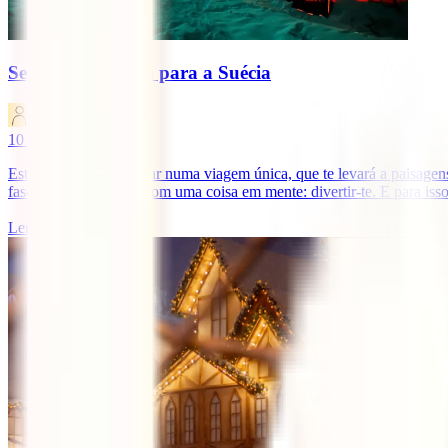
Seguro de viagem para a Suécia
IATI Blog
10
minutos de leitura
Estás prestes a embarcar numa viagem única, que te levará a paisagens
fascinam tantos. Vais com uma coisa em mente: divertir-te. E para isso,
Ler mais