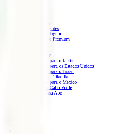
IATI Mochileiro
IATI Standard
IATI Família
IATI Básico
IATI Escapadinhas
IATI Grandes Viajantes
IATI Anual Multiviagem
IATI Cancelamento Premium
IATI Estudos
IATI Air Help
Seguros de Viagem
Seguro de viagem para o Japão
Seguro de viagem para os Estados Unidos
Seguro de viagem para o Brasil
Seguro de Viagem Tâilandia
Seguro de viagem para o México
Seguro de viagem Cabo Verde
Descarregue a nossa App
Sobre nós
IATI Partners
Desconto IATI
Blog
África
América
Ásia