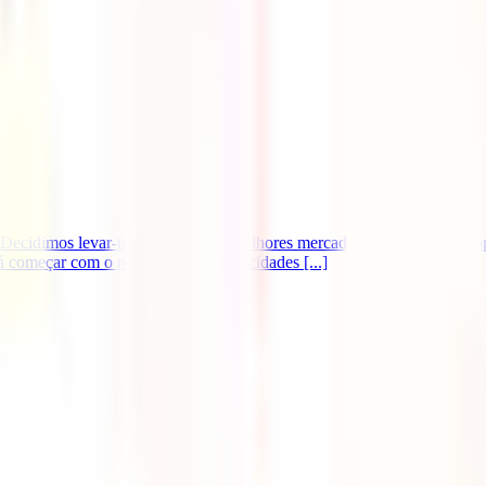
. Decidimos levar-te a conhecer os melhores mercados de Natal da Eur
começar com o nosso roteiro pelas cidades [...]