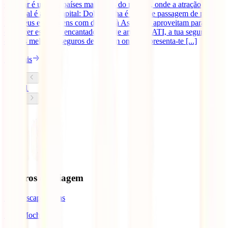
O Catar é um dos países mais ricos do mundo, onde a atração
principal é a sua capital: Doha. Doha é local de passagem de muitos
Europeus em viagens com destino à Asia, que aproveitam para
conhecer este país encantador. Neste artigo a IATI, a tua seguradora
com os melhores seguros de viagem online, apresenta-te [...]
Ler mais
1
Seguros de Viagem
IATI Escapadinhas
IATI Mochileiro