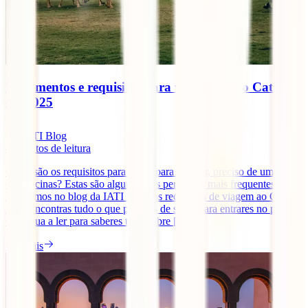
Documentos e requisitos para viajar para o Catar
em 2025
IATI Blog
8
minutos de leitura
Quais são os requisitos para viajar para o Catar, preciso de um visto,
e as vacinas? Estas são algumas das perguntas mais frequentes que
recebemos no blog da IATI sobre os requisitos de viagem ao Catar.
Aqui encontras tudo o que precisas de saber para entrares no país.
Continua a ler para saberes tudo sobre [...]
Ler mais