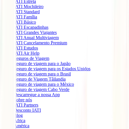
IATI Estrela
IATI Mochileiro
IATI Standard
IATI Família
IATI Básico
IATI Escapadinhas
IATI Grandes Viajantes
IATI Anual Multiviagem
IATI Cancelamento Premium
IATI Estudos
IATI Air Help
Seguros de Viagem
Seguro de viagem para o Japão
Seguro de viagem para os Estados Unidos
Seguro de viagem para o Brasil
Seguro de Viagem Tâilandia
Seguro de viagem para o México
Seguro de viagem Cabo Verde
Descarregue a nossa App
Sobre nós
IATI Partners
Desconto IATI
Blog
África
América