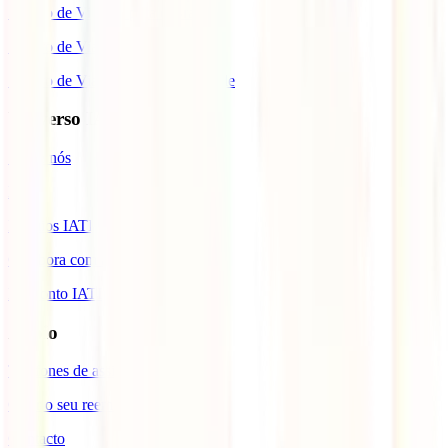
Seguro de Viagem para o Brasil
Seguro de Viagem para Tailândia
Seguro de Viagem para Cabo Verde
Universo IATI
Sobre nós
Blog
Prémios IATI
Colabora com a IATI
Desconto IATI
Apoio
Telefones de assistência
Gerir o seu reembolso
Contacto