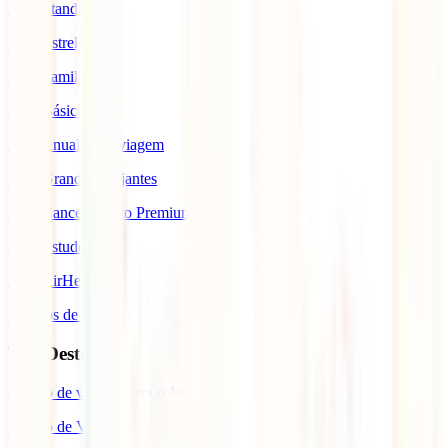
IATI Standard
IATI Estrela
IATI Familia
IATI Básico
IATI Anual Multiviagem
IATI Grandes Viajantes
IATI Cancelamento Premium
IATI Estudos
IATI AirHelp
Seguros de Viagem
Top Destinos
Seguro de viagem para o Japão
Seguro de Viagem para os EUA