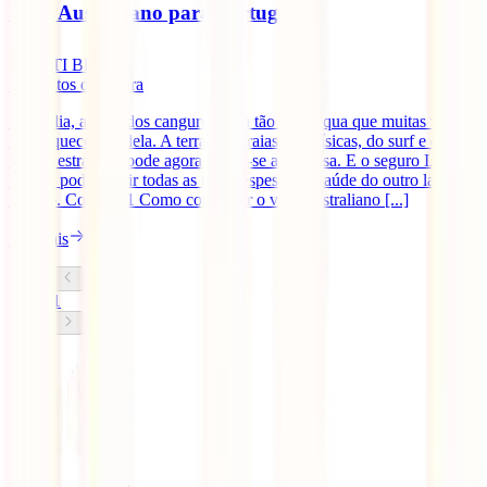
Visto Australiano para Portugueses
IATI Blog
3
minutos de leitura
Austrália, a terra dos cangurus, fica tão longínqua que muitas vezes
nos esquecemos dela. A terra das praias paradísicas, do surf e dos
bichos estranhos pode agora tornar-se a tua casa. E o seguro IATI
Estrela pode cobrir todas as tuas despesas de saúde do outro lado do
mundo. Contents1 Como conseguir o visto australiano [...]
Ler mais
1