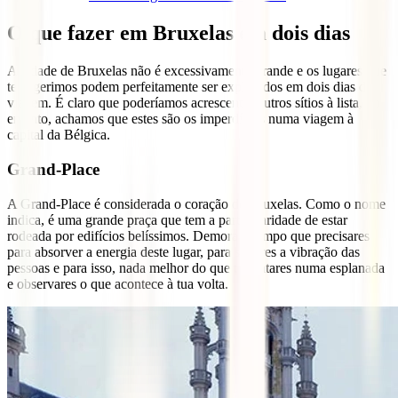
O que fazer em Bruxelas em dois dias
A cidade de Bruxelas não é excessivamente grande e os lugares que
te sugerimos podem perfeitamente ser explorados em dois dias de
viagem. É claro que poderíamos acrescentar outros sítios à lista, no
entanto, achamos que estes são os imperdíveis numa viagem à
capital da Bélgica.
Grand-Place
A Grand-Place é considerada o coração de Bruxelas. Como o nome
indica, é uma grande praça que tem a particularidade de estar
rodeada por edifícios belíssimos. Demora o tempo que precisares
para absorver a energia deste lugar, para sentires a vibração das
pessoas e para isso, nada melhor do que te sentares numa esplanada
e observares o que acontece à tua volta.