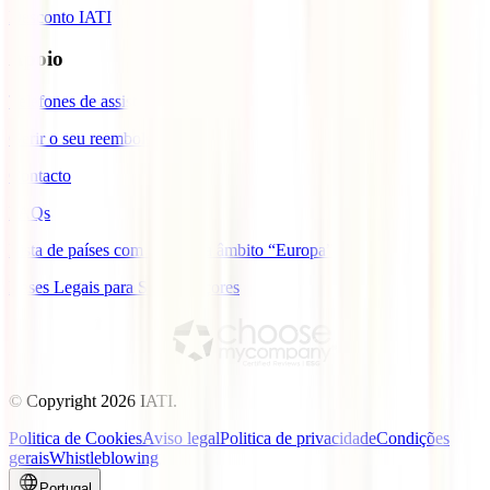
Desconto IATI
Apoio
Telefones de assistência
Gerir o seu reembolso
Contacto
FAQs
Lista de países com cobertura âmbito “Europa”
Bases Legais para Sorteio Açores
© Copyright
2026
IATI.
Politica de Cookies
Aviso legal
Politica de privacidade
Condições
gerais
Whistleblowing
Portugal