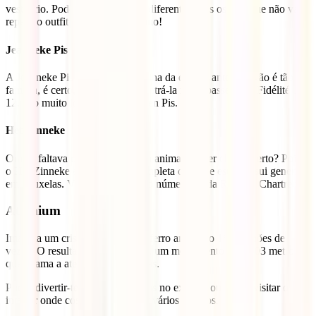
vestuário. Pode usar uma roupa diferente todos os dias que não vai
repetir o outfit por mais de um ano!
Jeanneke Pis
A Jeanneke Pis é a versão feminina da estátua anterior. Não é tão
famosa, é certo, mas podes encontrá-la no Impasse de la Fidélité 10-
12, não muito longe do Manneken Pis.
Het Zinneke
Ora só faltava uma versão de um animal a fazer chichi, certo? Pois,
o Het Zinneke é um cão que completa o trio de estátuas sui generis
em Bruxelas. Vais encontrá-lo no número 35 da Rue des Chartreux.
Atomium
Imagina um cristal elementar de ferro ampliado 165 milhões de
vezes! O resultado é o Atomium, um monumento com 103 metros
que chama a atenção em Bruxelas.
Podes divertir-te a tirar fotografias no exterior ou podes visitar o
interior onde costumam decorrer vários eventos.