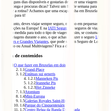
Tens alguns dias disponíveis e gostarias de fazer uma viagem não
muito longa e procuras dicas? Talvez um fim de semana para
quebrar a rotina? Achamos que uma escapadinha em Bruxelas é
perfeita para ti!
No entanto, deves viajar sempre seguro, mesmo em pequenas
deslocações na Europa! E na
IATI Seguros
os seguros de viagem
são sob medida para todo o tipo de viagem, assim, se costumas fazer
várias viagens durante o ano, o que achas de fazer o seguro
IATI
Bloggers e Grandes Viajantes
, que pode ser um Seguro de Longa
Duração ou Anual Multiviagens? Fica a dica!
Tabla de contenidos
1
O que fazer em Bruxelas em dois dias
1.1
Grand-Place
1.2
Estátuas sui generis
1.2.1
Manneken Pis
1.2.2
Jeanneke Pis
1.2.3
Het Zinneke
1.3
Atomium
1.4
Mini-Europa
1.5
Galerias Royales Saint-Hubert
1.6
Parque do Cinquentenário
1.7
Centro Belga da Banda Desenhada