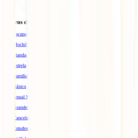
Seguros de Viagem
IATI Escapadinhas
IATI Mochileiro
IATI Standard
IATI Estrela
IATI Familia
IATI Básico
IATI Anual Multiviagem
IATI Grandes Viajantes
IATI Cancelamento Premium
IATI Estudos