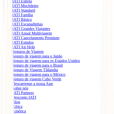
IATI Estrela
IATI Mochileiro
IATI Standard
IATI Família
IATI Básico
IATI Escapadinhas
IATI Grandes Viajantes
IATI Anual Multiviagem
IATI Cancelamento Premium
IATI Estudos
IATI Air Help
Seguros de Viagem
Seguro de viagem para o Japão
Seguro de viagem para os Estados Unidos
Seguro de viagem para o Brasil
Seguro de Viagem Tâilandia
Seguro de viagem para o México
Seguro de viagem Cabo Verde
Descarregue a nossa App
Sobre nós
IATI Partners
Desconto IATI
Blog
África
América