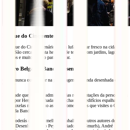
Parque do Cinquentenário
O Parque do Cinquentenário é uma lufada de ar fresco na cidade
belga. São cerca de trinta hectares de terreno com jardins, lagos,
relvados e muito espaço para passear.
Centro Belga da Banda Desenhada
Quem nunca ouviu falar na personagem de banda desenhada do
Tintin?
É verdade que poderás admirar várias representações da personagem
criada por Hergé desenhadas em fachadas de edifícios espalhados
por Bruxelas mas mesmo assim recomendamos que visites o Centro
Belga da Banda.
Aqui poderás conhecer melhor o trabalho de outros autores de
Banda Desenhada como Peyo, o criador dos Smurfs), André