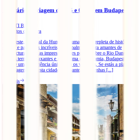
Itinerário de viagem de 4, 5 e 6 dias em Budapeste
IATI Blog
4
minutos de leitura
Budapeste, a capital da Hungria, é uma cidade repleta de história,
cultura e paisagens incríveis, principalmente para amantes de
arquitectura. Com as impressionantes pontes sobre o Rio Danúbio,
banhos termais relaxantes e uma ótima gastronomia, Budapeste
oferece uma experiência única para os viajantes. Se estás a planear
uma viagem para esta cidade fascinante, quer tenhas [...]
Ler mais