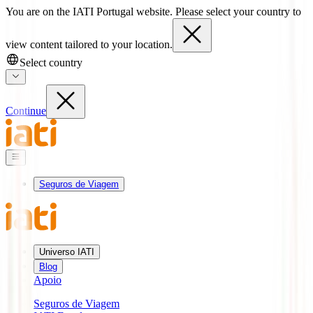
You are on the IATI Portugal website. Please select your country to
view content tailored to your location.
Select country
Continue
Seguros de Viagem
Universo IATI
Blog
Apoio
Seguros de Viagem