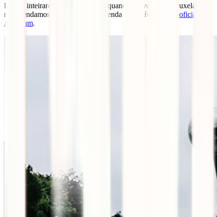
Para te inteirares do que acontece quando estiveres em Bruxelas,
recomendamos que consultes a agenda disponível no
site oficial do
Atomium
.