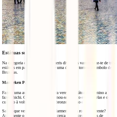
Estátuas sui generis
Na categoria das estátuas sui generis divertidas vamos falar-te de três
estátuas em particular, sendo que uma delas se tornou o símbolo de
Bruxelas.
Manneken Pis
Fazem uma autêntica romaria para verem a estátua do Menino a
fazer chichi. O Manneken Pis tornou-se icónico em Bruxelas e o
cuidado à volta desta estátua em bronze é digno de nota.
Sabias que vestem a estátua regularmente com roupa diferente?
Atualmente o Manneken Pis tem cerca de oitocentas peças de