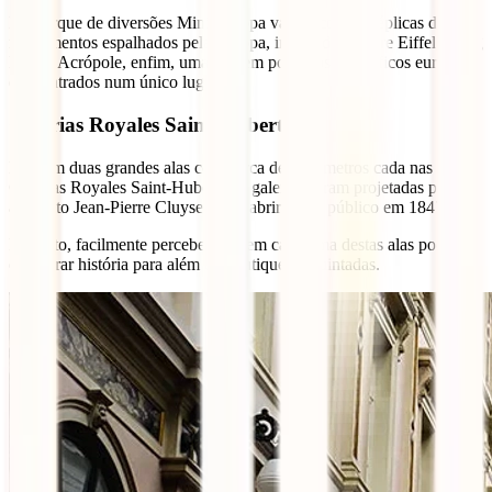
No parque de diversões Mini-Europa vais encontrar réplicas de
monumentos espalhados pela Europa, incluindo a Torre Eiffel, o Big
Ben, a Acrópole, enfim, uma viagem por sítios magníficos europeus
concentrados num único lugar.
Galerias Royales Saint-Hubert
Existem duas grandes alas com cerca de cem metros cada nas
Galerias Royales Saint-Hubert. As galerias foram projetadas pelo
arquiteto Jean-Pierre Cluysenaer e abriram ao público em 1847.
Portanto, facilmente percebes que em cada uma destas alas poderás
encontrar história para além de boutiques requintadas.