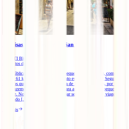
10 coisas a não perder em San Marino
IATI Blog
4
minutos de leitura
A República de San Marino é um pequeno país europeu, com
apenas 61 km2 e que tem um encanto especial. Na IATI Seguros
sabemos que estás sempre à procura de lugares especiais, por isso
hoje trazemos-te dicas de viagem para aproveitares este pequeno
enclave. No entanto, não deves viajar sem um seguro de viagem
adequado [...]
Ler mais