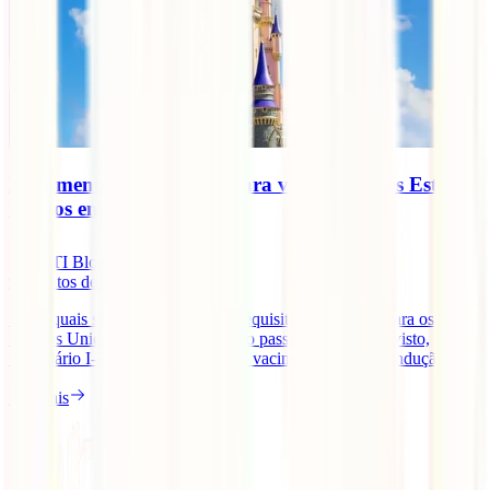
Documentos e requisitos para viajar para os Estados
Unidos em 2026
IATI Blog
9
minutos de leitura
Saiba quais são os documentos e requisitos para viajar para os
Estados Unidos em 2026, incluindo passaporte, ESTA, visto,
formulário I-94, seguro de viagem, vacinas e carta de condução.
Ler mais