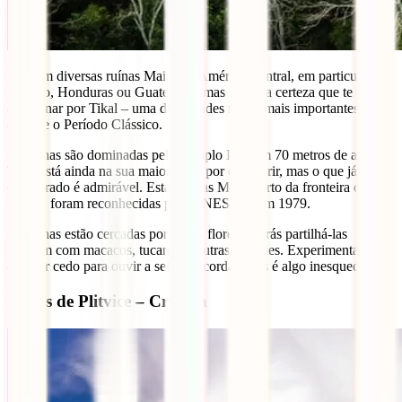
Existem diversas ruínas Maias na América Central, em particular no
México, Honduras ou Guatemala, mas temos a certeza que te vais
apaixonar por Tikal – uma das cidades maias mais importantes
durante o Período Clássico.
As ruínas são dominadas pelo Templo IV, com 70 metros de altura.
Tikal está ainda na sua maior parte por descobrir, mas o que já foi
encontrado é admirável. Estas ruínas Maia, perto da fronteira com o
Belize, foram reconhecidas pela UNESCO, em 1979.
As ruínas estão cercadas por densa floresta e irás partilhá-las
também com macacos, tucanos e outras espécies. Experimenta
acordar cedo para ouvir a selva a acordar, pois é algo inesquecível.
Lagos de Plitvice – Croácia