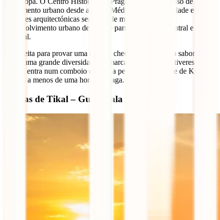
da Europa. O Centro Histórico de Praga ilustra o processo de
crescimento urbano desde a Idade Média até à modernidade e as
tradições arquitectónicas serviram de modelo para o
desenvolvimento urbano de grande parte da Europa Central e
Oriental.
Aproveita para provar uma cerveja checa em Praga, são saborosas e
existe uma grande diversidade de marcas e sabores. Se tiveres
tempo, entra num comboio e visita a pequena localidade de Kutná-
Hora – a menos de uma hora de Praga.
Ruínas de Tikal – Guatemala