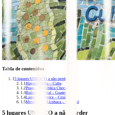
Tabla de contenidos
1
5 lugares UNESCO a não perder
1.1
Havana Velha – Cuba
1.2
Praga – República Checa
1.3
Ruínas de Tikal – Guatemala
1.4
Lagos de Plitvice – Croácia
1.5
Mosteiro de Alcobaça – Portugal
5 lugares UNESCO a não perder