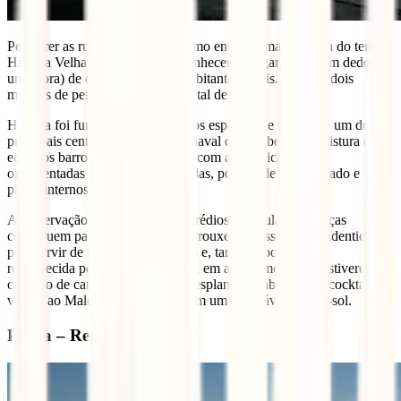
Percorrer as ruas de Havana é como entrar numa máquina do tempo.
Havana Velha é um local para conhecer devagar, trocar um dedo (ou
uma hora) de conversa com os habitantes locais. Mais de dois
milhões de pessoas vivem na capital de Cuba.
Havana foi fundada em 1519 pelos espanhóis e tornou-se um dos
principais centros de construção naval do Caribe. Uma mistura de
edifícios barrocos e neoclássicos, com as clássicas casas
ornamentadas por arcadas, varandas, portões de ferro forjado e
pátios internos.
A preservação de monumentos, prédios particulares e praças
contribuem para uma cidade que trouxe do passado uma identidade
para servir de referência no futuro e, também por isso, foi
reconhecida pela
UNESCO
. E se, em algum momento, estiveres
cansado de caminhar, pára numa esplanada, saboreia um cocktail ou
vai até ao Malecón e delicia-te com um admirável pôr-do-sol.
Praga – República Checa