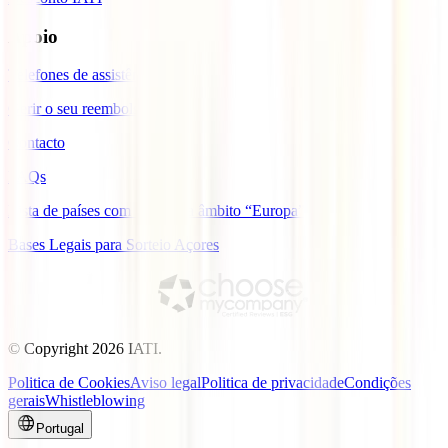
Apoio
Telefones de assistência
Gerir o seu reembolso
Contacto
FAQs
Lista de países com cobertura âmbito “Europa”
Bases Legais para Sorteio Açores
© Copyright
2026
IATI.
Politica de Cookies
Aviso legal
Politica de privacidade
Condições
gerais
Whistleblowing
Portugal