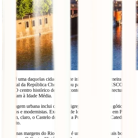
Praga é uma daquelas cidades que te irá conquistar à primeira vista.
A capital da República Checa entrou para a lista da UNESCO em
1992. O centro histórico de Praga contém cultura e arquitectura que
remontam à Idade Média.
A paisagem urbana inclui castelos, igrejas entre edifícios góticos,
barrocos e modernistas. Exemplos de locais obrigatórios em Praga
incluem, claro, o Castelo de Praga, a Ponte Carlos ou a Catedral de
São Vito.
Praga, nas margens do Rio Vltava, é uma das cidades mais bonitas