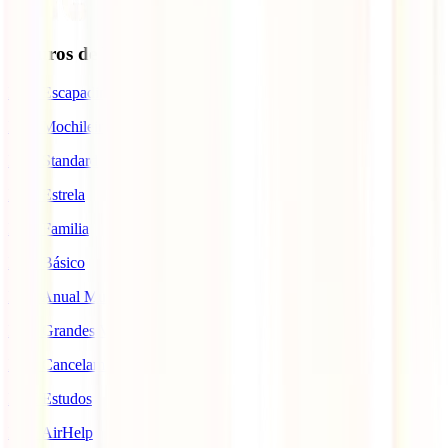
Seguros de Viagem
IATI Escapadinhas
IATI Mochileiro
IATI Standard
IATI Estrela
IATI Familia
IATI Básico
IATI Anual Multiviagem
IATI Grandes Viajantes
IATI Cancelamento Premium
IATI Estudos
IATI AirHelp