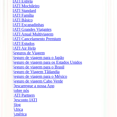
IATI Estrela
IATI Mochileiro
IATI Standard
IATI Família
IATI Básico
IATI Escapadinhas
IATI Grandes Viajantes
IATI Anual Multiviagem
IATI Cancelamento Premium
IATI Estudos
IATI Air Help
Seguros de Viagem
Seguro de viagem para o Japão
Seguro de viagem para os Estados Unidos
Seguro de viagem para o Brasil
Seguro de Viagem Tâilandia
Seguro de viagem para o México
Seguro de viagem Cabo Verde
Descarregue a nossa App
Sobre nós
IATI Partners
Desconto IATI
Blog
África
América