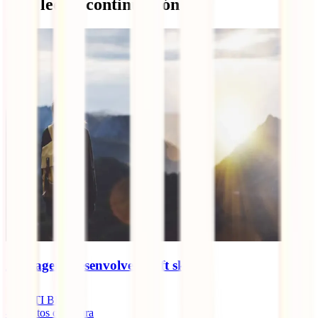
Qué leer a continuación
As viagens desenvolvem soft skills?
IATI Blog
4
minutos de leitura