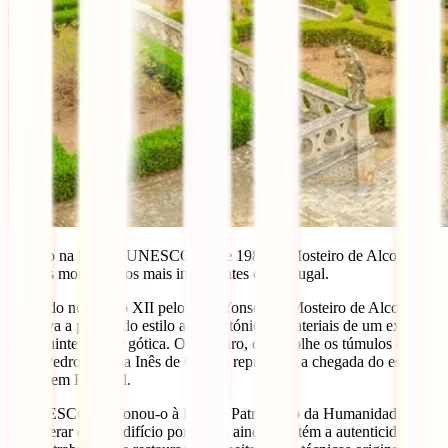
Inscrito na lista da UNESCO desde 1989, o Mosteiro de Alcobaça é
um dos monumentos mais importantes de Portugal.
Fundado no século XII pelo Rei Afonso I, o Mosteiro de Alcobaça,
preserva a pureza do estilo arquitectónico e materiais de um exemplo
de requinte da arte gótica. O mosteiro, que acolhe os túmulos de
Dom Pedro e Dona Inês de Castro, representa a chegada do estilo
gótico em Portugal.
A UNESCO adicionou-o à lista de Património da Humanidade, por
considerar que o edifício português ainda mantém a autenticidade e