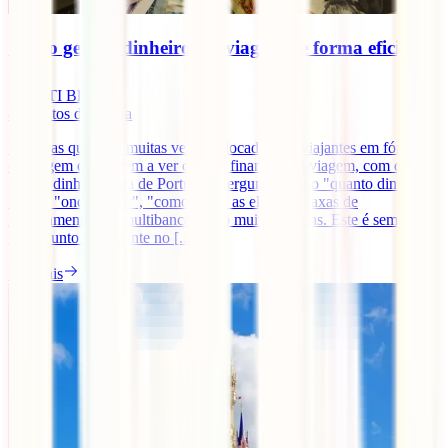
Como gerir o dinheiro em viagem de forma eficiente
IATI Blog
4
minutos de leitura
Uma das questões muitas vezes colocadas por viajantes em fóruns
de viagem online tem a ver com as finanças em viagem, com como
gerir o dinheiro fora de Portugal. Perguntas como "quanto dinheiro
levar", "onde trocar", "como evitar as elevadas taxas de
levantamento nos multibancos" são muito comuns. Este é sempre
um assunto importante no [...]
Ler mais