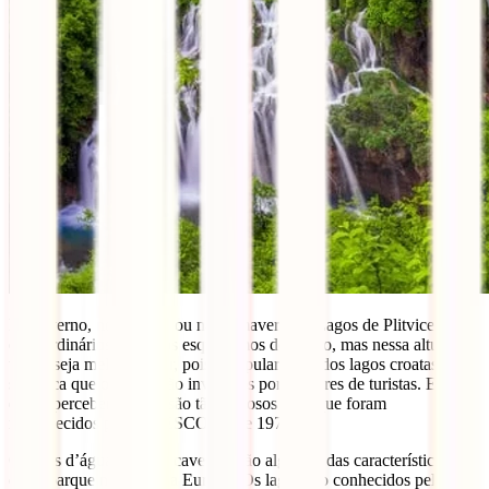
De Inverno, no Outono ou na Primavera, os Lagos de Plitvice são
extraordinários. Não nos esquecemos do Verão, mas nessa altura
talvez seja melhor evitar, pois a popularidade dos lagos croatas
significa que os lagos são invadidos por milhares de turistas. E não é
difícil perceber porque são tão famosos e porque foram
reconhecidos pela UNESCO desde 1979.
Quedas d’água, lagos e cavernas são algumas das características
deste parque nacional na Europa. Os lagos são conhecidos pela