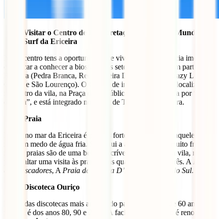
Visitar o Centro de Interpretação da Reserva Mundial de
Surf da Ericeira
Neste centro tens a oportunidade de viver uma experiência imersiva
e de ficar a conhecer a biosfera e as sete ondas que fazem parte da
Reserva (Pedra Branca, Reef, Ribeira D’Ilhas, Cave, Crazy Left,
Coxos e São Lourenço). O Centro de interpretação está localizado
no centro da vila, na Praça da República, mais conhecida por “jogo
da bola”, e está integrado no Posto de Turismo da Ericeira.
Praia
Entrar no mar da Ericeira é para os fortes, ou seja, para aqueles que
não têm medo de água fria. Sim aqui a água é mesmo muito fria,
mas as praias são de uma beleza incrível e numa visita à vila, não
pode faltar uma visita às praias. Das quais destacamos três. A
Praia
dos Pescadores
, A
Praia de Ribeira D’Ilhas
e a
Praia do Sul
.
Discoteca Ouriço
Esta é das discotecas mais antigas do país, com cerca de 60 anos. A
música é dos anos 80, 90 e 2000. A fachada do edifício é renovada