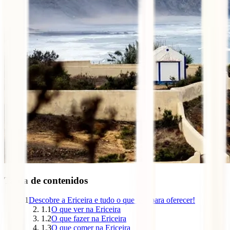
Tabla de contenidos
1
Descobre a Ericeira e tudo o que tem para oferecer!
1.1
O que ver na Ericeira
1.2
O que fazer na Ericeira
1.3
O que comer na Ericeira