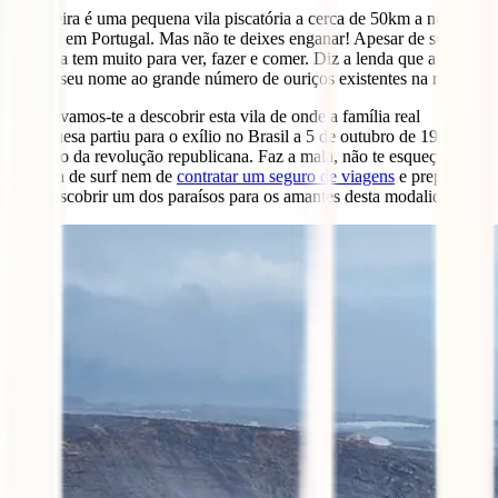
A Ericeira é uma pequena vila piscatória a cerca de 50km a norte de
Lisboa, em Portugal. Mas não te deixes enganar! Apesar de ser
pequena tem muito para ver, fazer e comer. Diz a lenda que a vila
deve o seu nome ao grande número de ouriços existentes na região.
Hoje levamos-te a descobrir esta vila de onde a família real
portuguesa partiu para o exílio no Brasil a 5 de outubro de 1910
aquando da revolução republicana. Faz a mala, não te esqueças da
prancha de surf nem de
contratar um seguro de viagens
e prepara-te
para descobrir um dos paraísos para os amantes desta modalidade!