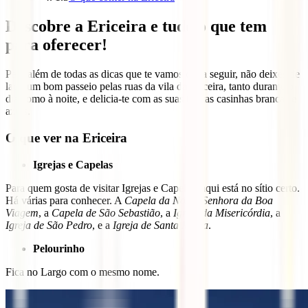
Descobre a Ericeira e tudo o que tem
para oferecer!
Para além de todas as dicas que te vamos dar a seguir, não deixes de
lado um bom passeio pelas ruas da vila da Ericeira, tanto durante o
dia como à noite, e delicia-te com as suas típicas casinhas brancas e
azuis.
O que ver na Ericeira
Igrejas e Capelas
Para quem gosta de visitar Igrejas e Capelas, aqui está no sítio certo.
Há várias para conhecer. A
Capela da Nossa Senhora da Boa
Viagem
, a
Capela de São Sebastião
, a
Igreja da Misericórdia
, a
Igreja de São Pedro
, e a
Igreja de Santa Marta
.
Pelourinho
Fica no Largo com o mesmo nome.