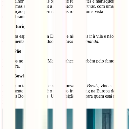
e da melhor qualidade. As opções de restaurantes e marisqueiras são
várias, mas aconselhamos a
Esplanada das Furnas
, com uma
localização privilegiada em cima das rochas e uma vista
deslumbrante.
Ouriços Doces
São uma especialidade da Ericeira, e não podes ir à vila e não
experimentar os ouriços doces da
Casa da Fernanda
.
Pão
Estamos no concelho de Mafra, conhecido também pelo famoso pão
de Mafra.
Bowls
Chegaram também à Ericeira as famosas
Nalu Bowls
, vindas
diretamente de Bali este é o primeiro franchising na Europa das
famosas Bowls Balinesas. Uma refeição leve para quem está na
praia.