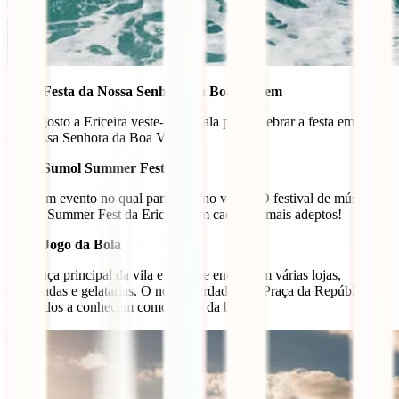
Festa da Nossa Senhora da Boa Viagem
Em Agosto a Ericeira veste-se de gala para celebrar a festa em honra
da Nossa Senhora da Boa Viagem.
Sumol Summer Fest
Mais um evento no qual participar no verão! O festival de música
Sumol Summer Fest da Ericeira tem cada vez mais adeptos!
Jogo da Bola
É a praça principal da vila e onde se encontram várias lojas,
esplanadas e gelatarias. O nome verdadeiro é Praça da República,
mas todos a conhecem como “jogo da bola”.