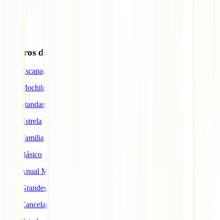
Seguros de Viagem
IATI Escapadinhas
IATI Mochileiro
IATI Standard
IATI Estrela
IATI Familia
IATI Básico
IATI Anual Multiviagem
IATI Grandes Viajantes
IATI Cancelamento Premium