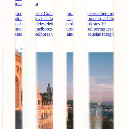
4
minutos de leitura
Lisboa, a cidade das 7 Colinas, faz jus ao nome e está bem recheada
de miradouros com vistas fantásticas e, neste momento, a Câmara
Municipal tem 19 deles eleitos como oficiais. E destes 19
escolhemos os 10 melhores Miradouros da capital portuguesa, para
que possas ter as melhores vistas, e ainda, tirar aquelas fotografias
que [...]
Ler mais