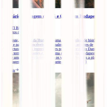
Itinerário de viagem de 4, 5 e 6 dias em Budapeste
IATI Blog
4
minutos de leitura
Budapeste, a capital da Hungria, é uma cidade repleta de história,
cultura e paisagens incríveis, principalmente para amantes de
arquitectura. Com as impressionantes pontes sobre o Rio Danúbio,
banhos termais relaxantes e uma ótima gastronomia, Budapeste
oferece uma experiência única para os viajantes. Se estás a planear
uma viagem para esta cidade fascinante, quer tenhas [...]
Ler mais