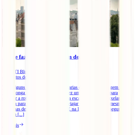
O que fazer em Bruxelas em dois dias
IATI Blog
4
minutos de leitura
Tens alguns dias disponíveis e gostarias de fazer uma viagem não
muito longa e procuras dicas? Talvez um fim de semana para
quebrar a rotina? Achamos que uma escapadinha em Bruxelas é
perfeita para ti! No entanto, deves viajar sempre seguro, mesmo em
pequenas deslocações na Europa! E na IATI Seguros os seguros de
viagem [...]
Ler mais