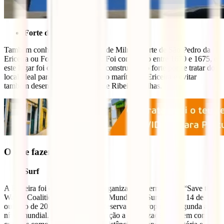
Forte da Ericeira
Também conhecido como Forte de Milreu, Forte de São Pedro da
Ericeira ou Forte de Mil Regos. Foi construído entre 1670 e 1675, e
este lugar foi o escolhido para a construção do forte por se tratar do
local ideal para defender o acesso marítimo à Ericeira e evitar
também desembarques na baía de Ribeira D’Ilhas.
O que fazer na Ericeira
Surf
A Ericeira foi consagrada pela organização internacional “Save the
Waves Coalition” como Reserva Mundial de Surf. Desde 14 de
outubro de 2011 que é a única Reserva da Europa, e a segunda a
nível mundial. Para esta consagração a organização teve em conta