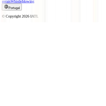
gerais
Whistleblowing
Portugal
© Copyright
2026
IATI.