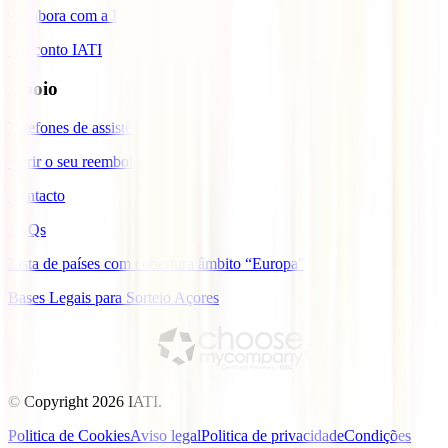
Colabora com a IATI
Desconto IATI
Apoio
Telefones de assistência
Gerir o seu reembolso
Contacto
FAQs
Lista de países com cobertura âmbito “Europa”
Bases Legais para Sorteio Açores
© Copyright
2026
IATI.
Politica de Cookies
Aviso legal
Politica de privacidade
Condições