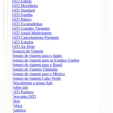
IATI Estrela
IATI Mochileiro
IATI Standard
IATI Família
IATI Básico
IATI Escapadinhas
IATI Grandes Viajantes
IATI Anual Multiviagem
IATI Cancelamento Premium
IATI Estudos
IATI Air Help
Seguros de Viagem
Seguro de viagem para o Japão
Seguro de viagem para os Estados Unidos
Seguro de viagem para o Brasil
Seguro de Viagem Tâilandia
Seguro de viagem para o México
Seguro de viagem Cabo Verde
Descarregue a nossa App
Sobre nós
IATI Partners
Desconto IATI
Blog
África
América