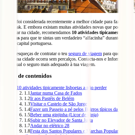
Lisboa foi considerada recentemente a melhor cidade para fazer um
city break. E embora existam muitas atividades novas que podes
encontrar na cidade, recomendamos
10 atividades tipicamente
lisboetas
para que te sintas um verdadeiro “alfacinha” durante a tua
visita à capital portuguesa.
Não te esqueças de contratar o teu
seguro de viagem
para que a tua
estadia na cidade ocorra sem percalços. Contacta-nos e Informa-te
sobre qual o seguro mais adequado à tua viagem.
Tabla de contenidos
1
10 atividades tipicamente lisboetas a não perder
1.1
Jantar numa Casa de Fados
1.2
Ir aos Pastéis de Belém
1.3
Visitar o Castelo de São Jorge
1.4
Fazer um Passeio a pé pelos Bairros típicos da cidade
1.5
Beber uma ginjinha (Licor de ginja)
1.6
Subir no Elevador de Santa Justa
1.7
Andar no elétrico 28
1.8
Festa dos Santos Populares e Marchas Populares