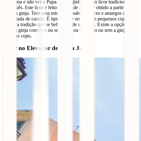
ir a Roma e não ver o Papa. A “Ginjinha”, é um licor tradicional
Português. Este licor é feito a partir de álcool e obtido a partir da
fruta da ginja. Tem uma mistura de sabores doces e amargos com
uma pitada de canela. É tipicamente servida em pequenos copos e
manda a tradição que se beba tudo de uma vez. Existe a opção de
beber a ginja com elas ou sem elas, ou seja com ou sem a ginja (a
fruta) no copo.
Subir no Elevador de Santa Justa