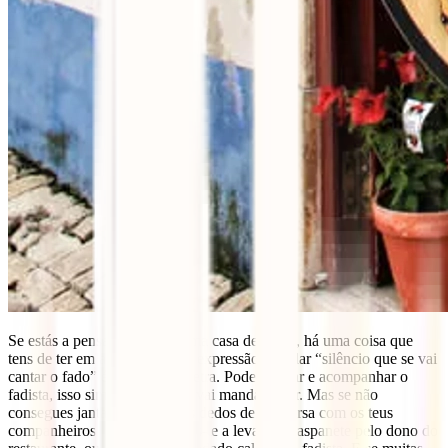
Se estás a pensar ir jantar a uma casa de fados, há uma coisa que
tens de ter em atenção, aqui a expressão popular “silêncio que se vai
cantar o fado” é para levar à letra. Podes cantar e acompanhar o
fadista, isso sim e ninguém te vai mandar calar. Mas se não
consegues jantar sem dar dois dedos de conversa com os teus
companheiros de mesa arriscas-te a levar um raspanete pelo dono do