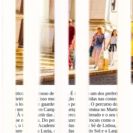
É o elétrico mais famoso de Lisboa. É também um dos preferidos
dos carteiristas. Por isso muita atenção às mochilas nas costas e a
todos os locais onde guardes os teus pertences. O percurso do
elétrico tem início em Campo de Ourique e Termina no Martim
Moniz. À noite a partir das 22h o percurso é alterado e o seu início
realiza-se na Estrela. Do percurso fazem parte locais como o
Chiado, o largo da Academia de Belas Artes, a Sé de Lisboa, o
Miradouro de Santa Luzia, o largo das Portas do Sol e o Largo da