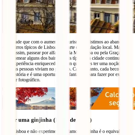
É verdade que com o aumento do turismo, assistimos ao abandono
dos bairros típicos de Lisboa por parte da população local. Mas
ainda assim, passear por alfama, pela Madragoa ou pela Graça, só
para nomear alguns dos bairros mais típicos da cidade continua a ser
uma experiência enriquecedora e em que podes ter uma noção de
como as pessoas viviam no passado. Cada recanto, cada beco tem
uma história e é uma oportunidade fantástica para fazer por exemplo
um tour fotográfico.
Beber uma ginjinha (Licor de ginja)
Vir a Lisboa e não experimentar a famosa ginjinha é o equivalente a