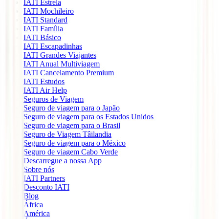
IATI Estrela
IATI Mochileiro
IATI Standard
IATI Família
IATI Básico
IATI Escapadinhas
IATI Grandes Viajantes
IATI Anual Multiviagem
IATI Cancelamento Premium
IATI Estudos
IATI Air Help
Seguros de Viagem
Seguro de viagem para o Japão
Seguro de viagem para os Estados Unidos
Seguro de viagem para o Brasil
Seguro de Viagem Tâilandia
Seguro de viagem para o México
Seguro de viagem Cabo Verde
Descarregue a nossa App
Sobre nós
IATI Partners
Desconto IATI
Blog
África
América