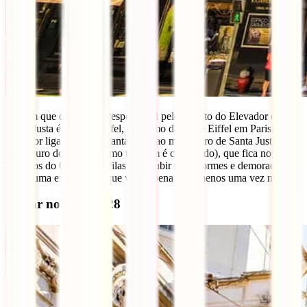
Sabiam que o arquiteto responsável pelo projeto do Elevador de
Santa Justa é Gustav Eiffel, o mesmo da Torre Eiffel em Paris. O
elevador liga a Rua de Santa Justa ao miradouro de Santa Justa (ou
miradouro do Carmo como também é conhecido), que fica nos
Terraços do Carmo. As filas para subir são enormes e demoradas,
mas é uma experiência que vale a pena pelo menos uma vez na vida.
Andar no elétrico 28