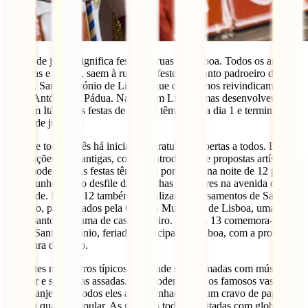
O mês de junho significa festa nas ruas de Lisboa. Todos os anos
lisboetas e não só, saem à rua para festejar o santo padroeiro da
cidade, Santo António de Lisboa (que os italianos reivindicam como
Santo António de Pádua. Nasceu em Lisboa, mas desenvolveu a sua
obra em Itália). As festas de Lisboa têm início a dia 1 e terminam no
dia 30 de junho.
Durante todo o mês há iniciativas gratuitas e abertas a todos. Desde
as tradições mais antigas, como a introdução de propostas artísticas
mais modernas. As festas têm o seu ponto alto na noite de 12 para
13 de junho com o desfile das marchas populares na avenida da
liberdade. No dia 12 também se realizam os casamentos de Santo
António, patrocinados pela Câmara Municipal de Lisboa, uma vez
que o santo tem fama de casamenteiro. No Dia 13 comemora-se o
dia de Santo António, feriado municipal de Lisboa, com a procissão
em honra do santo.
As noites nos bairros típicos da cidade são animadas com música
popular e sardinhas assadas. Não podem faltar os famosos vasos
com manjericos, todos eles acompanhados de um cravo de papel e
de uma quadra popular. As ruas são todas enfeitadas com globos de