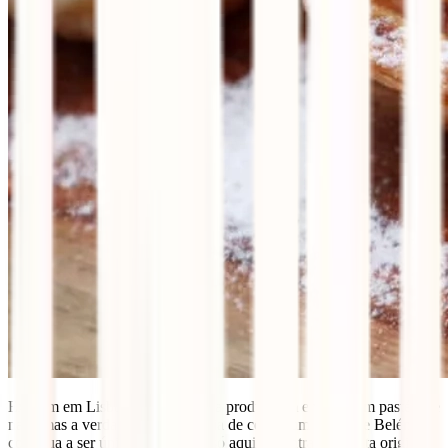
Existem em Lisboa muitas casas a produzirem e venderem pastéis de
nata, mas a verdadeira experiência de comer um Pastel de Belém
continua a ser única, até porque só aqui encontras a receita original.