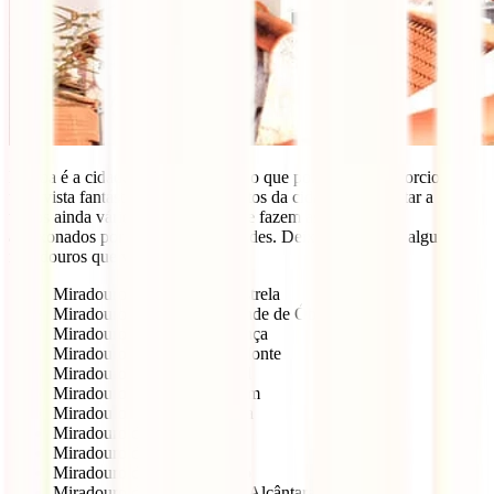
Lisboa é a cidade das sete colinas, o que por si só já proporciona
uma vista fantástica em vários pontos da cidade. Para juntar a isto
temos ainda vários miradouros, que fazem as delícias dos
apaixonados por paisagens de cidades. Deixamos-te com alguns
miradouros que vale a pena visitar.
Miradouro da Basílica da Estrela
Miradouro da Rocha de Conde de Óbidos
Miradouro da Penha de França
Miradouro da Senhora do Monte
Miradouro das Portas do Sol
Miradouro da Torre de Belém
Miradouro de Santa Catarina
Miradouro de Santa Luzia
Miradouro de Santo Amaro
Miradouro de Santo Estevão
Miradouro de São Pedro de Alcântara