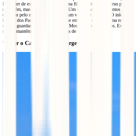
Podes ter de esperar algum tempo na fila até trincares os teus pastéis
de Belém, mas vale bem a espera. Um conselho que te damos é
comprar pelo menos dois, porque um vai saber a pouco. O início do
fabrico dos Pastéis de Belém deu-se em 1837, segundo uma receita
secreta guardada pelos monges do Mosteiro dos Jerónimos. Esta
receita mantém-se igual até aos dias de hoje.
Visitar o Castelo de São Jorge