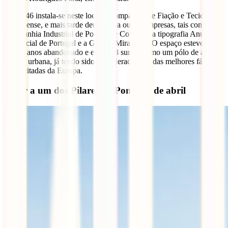
Em 1846 instala-se neste local a Companhia de Fiação e Tecidos
Lisbonense, e mais tarde deu lugar a outras empresas, tais como a
Companhia Industrial de Portugal e Colónias, a tipografia Anuário
Comercial de Portugal e a Gráfica Mirandela. O espaço esteve
alguns anos abandonado e em 2008 surgiu como um pólo de arte e
cultura urbana, já tendo sido considerada uma das melhores fábricas
ressuscitadas da Europa.
Subir a um dos Pilares da Ponte 25 de abril