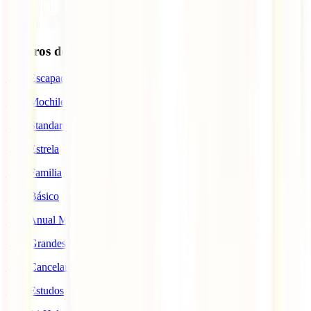
Seguros de Viagem
IATI Escapadinhas
IATI Mochileiro
IATI Standard
IATI Estrela
IATI Familia
IATI Básico
IATI Anual Multiviagem
IATI Grandes Viajantes
IATI Cancelamento Premium
IATI Estudos