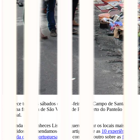
Acontece todos os sábados e terças-feiras, no Campo de Santa
Clara, na freguesia de São Vicente de Fora, perto do Panteão
Nacional.
E se ainda não conheces Lisboa e queres visitar os locais mais
conhecidos, recomendamos-te este artigo sobre as
10 experiências
típicas da capital portuguesa
, assim como este outro sobre as
festas