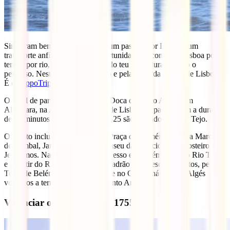
Sim leram bem, é possível fazer um passeio por Lisboa num
transporte anfíbio. Vais ter a oportunidade de conhecer Lisboa por
terra e por rio, sem te levantares do teu lugar durante todo o
percurso. Neste caso no Rio Tejo e pelas ruas da cidade de Lisboa.
É o
HippoTrip
.
O local de partida e chegada é a Doca de Santo Amaro em
Alcântara, na Associação Naval de Lisboa. O passeio tem a duração
de 90 minutos dos quais cerca de 25 são passados no Rio Tejo.
O trajeto inclui a passagem pela Praça do Comércio, Praça Marquês
de Pombal, Jardim da Estrela, Museu da eletricidade e Mosteiro de
Jerónimos. Na Doca do Bom Sucesso em Belém entra no Rio Tejo,
e a partir do Rio passamos pelo Padrão dos Descobrimentos, pela
Torre de Belém, pela Torre VTS e no Centro náutico de Algés
voltamos a terra até à Doca de Santo Amaro.
Vivenciar o Terramoto de 1755