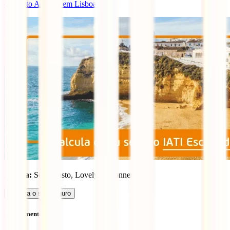
de Santo António em Lisboa
.
Autora:
Sónia Justo, Lovely Lisbonner
Calcula o seu seguro
Sem comentários