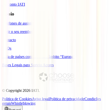
Desconto IATI
Apoio
Telefones de assistência
Gerir o seu reembolso
Contacto
FAQs
Lista de países com cobertura âmbito “Europa”
Bases Legais para Sorteio Açores
© Copyright
2026
IATI.
Politica de Cookies
Aviso legal
Politica de privacidade
Condições
gerais
Whistleblowing