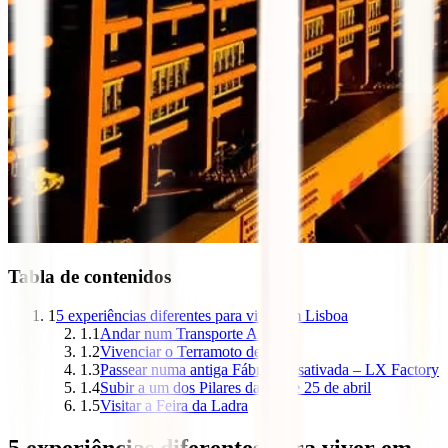
Tabla de contenidos
1
5 experiências diferentes para viver em Lisboa
1.1
Andar num Transporte Anfíbio
1.2
Vivenciar o Terramoto de 1755
1.3
Passear numa antiga Fábrica desativada – LX Factory
1.4
Subir a um dos Pilares da Ponte 25 de abril
1.5
Visitar a Feira da Ladra
5 experiências diferentes para viver em