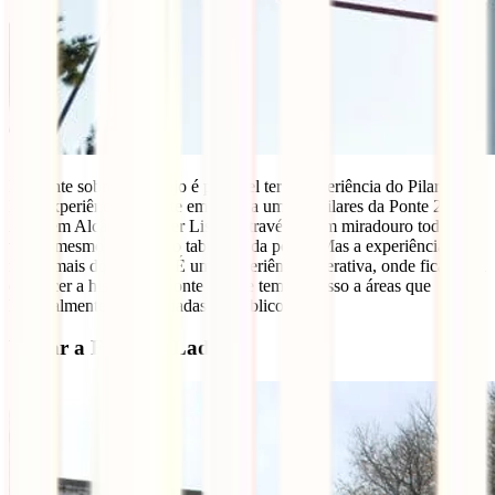
Na ponte sobre o rio Tejo é possível ter a Experiência do Pilar 7.
Esta experiência consiste em subir a um dos pilares da Ponte 25 de
Abril em Alcântara, e ver Lisboa através de um miradouro todo em
vidro, mesmo ao lado do tabuleiro da ponte. Mas a experiência é
muito mais do que isto. É uma experiência interativa, onde ficamos a
conhecer a história da ponte e onde temos acesso a áreas que
habitualmente estão vedadas ao público.
Visitar a Feira da Ladra