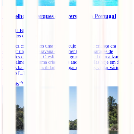
Os melhores parques de diversões em Portugal
IATI Blog
8
minutos de leitura
Uma vez conhecemos uma pessoa cujo sonho de criança era
comprar uma autocaravana e percorrer todos os parques de
diversões da Europa. O esforço era grande e difícil de realizar,
principalmente por uma criança nos anos 90… Mas hoje em dia com
os voos baratos e a facilidade de viajar que existe, visitar vários
parques [...].
Ler mais