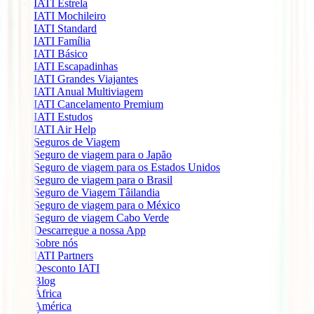
IATI Estrela
IATI Mochileiro
IATI Standard
IATI Família
IATI Básico
IATI Escapadinhas
IATI Grandes Viajantes
IATI Anual Multiviagem
IATI Cancelamento Premium
IATI Estudos
IATI Air Help
Seguros de Viagem
Seguro de viagem para o Japão
Seguro de viagem para os Estados Unidos
Seguro de viagem para o Brasil
Seguro de Viagem Tâilandia
Seguro de viagem para o México
Seguro de viagem Cabo Verde
Descarregue a nossa App
Sobre nós
IATI Partners
Desconto IATI
Blog
África
América