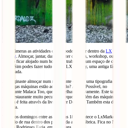
São inúmeras as atividades que se podem fazer dentro da
LX
Factory
. Almoçar, jantar, dançar, fazer compras, workshop, ou até
mesmo ficar alojado num hostel ou trabalhar num espaço de co-
work. Sim podes fazer tudo isto na LX Factory, uma antiga fábrica
desativada.
Já imaginaste almoçar num restaurante que foi uma tipografia e onde
as antigas máquinas estão ao teu lado? Aqui é Possível, no
restaurante Malaca Too, que aconselhamos vivamente. Este também
é um restaurante muito peculiar, porque para além das máquinas, a
entrada é feita através da livraria Ler Devagar. Também esta digna
de visita.
Todos os domingos entre as 10h e as 18h acontece o LxMarket, um
mercado de rua dentro dos portões da antiga fábrica. Fica no Nº103
da Rua Rodrigues Faria, em Alcântara.