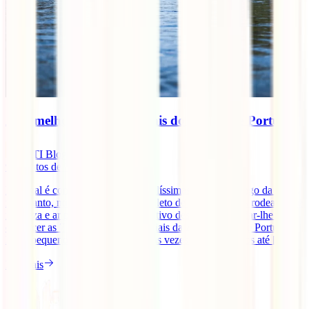
As 7 melhores praias fluviais do Centro de Portugal
IATI Blog
9
minutos de leitura
Portugal é conhecido pelas suas belíssimas praias ao longo da costa,
no entanto, no seu interior, está repleto de praias fluviais rodeadas de
natureza e ar puro. Por isso, o objetivo deste é artigo é dar-lhe a
conhecer as 7 melhores praias fluviais da zona Centro de Portugal.
Estes pequenos paraísos, muitas das vezes desconhecidos até [...]
Ler mais