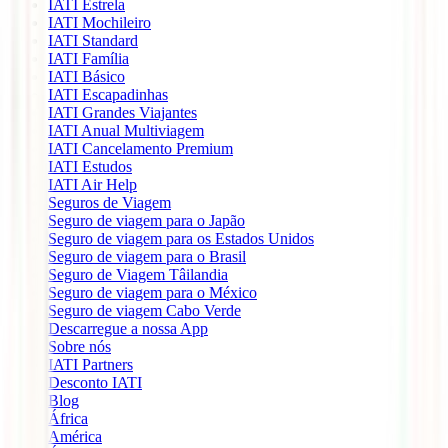
IATI Estrela
IATI Mochileiro
IATI Standard
IATI Família
IATI Básico
IATI Escapadinhas
IATI Grandes Viajantes
IATI Anual Multiviagem
IATI Cancelamento Premium
IATI Estudos
IATI Air Help
Seguros de Viagem
Seguro de viagem para o Japão
Seguro de viagem para os Estados Unidos
Seguro de viagem para o Brasil
Seguro de Viagem Tâilandia
Seguro de viagem para o México
Seguro de viagem Cabo Verde
Descarregue a nossa App
Sobre nós
IATI Partners
Desconto IATI
Blog
África
América