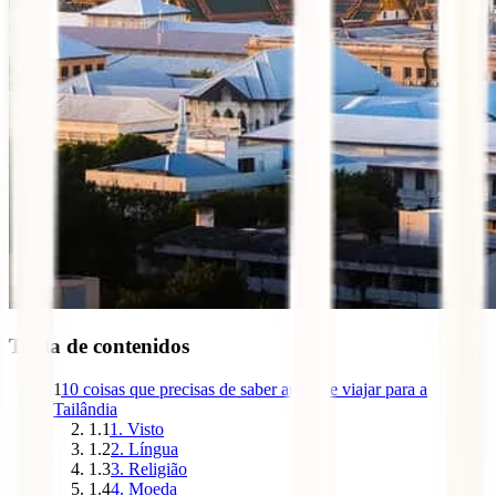
Tabla de contenidos
1
10 coisas que precisas de saber antes de viajar para a
Tailândia
1.1
1. Visto
1.2
2. Língua
1.3
3. Religião
1.4
4. Moeda