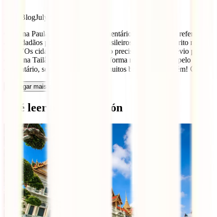
😉
IATI Blog
July 6, 2019
Olá Ana Paula, Obrigada pelo comentário! Este texto faz referência
aos cidadãos portugueses e não brasileiros, como está escrito no
texto "Os cidadãos portugueses não precisam de visto prévio para
entrar na Tailândia.". De qualquer forma muito obrigado pelo seu
comentário, seguramente ajudará muitos brasileiros também! 😉
Carregar mais comentários
Qué leer a continuación