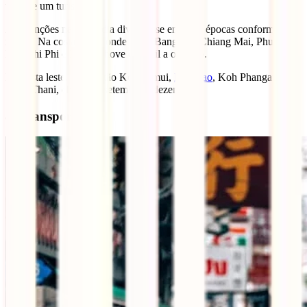
vida de um turista.
As monções na Tailândia dividem-se em duas épocas conforme a
região. Na costa oeste, onde estão Bangkok, Chiang Mai, Phuket,
Koh Phi Phi e Krabi, chove de abril a outubro.
Na costa leste, onde estão Koh Samui,
Koh Tao
, Koh Phangan,
Surat Thani, chove de setembro a dezembro.
8. Transportes