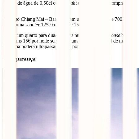
garrafa de água de 0,50cl custa 7
baht
e 10
baht
se for comprada na
rua.
O trajeto Chiang Mai – Bangkok tem um custo médio de 700
baht
,
alugar uma
scooter
125c custa entre 150 a 250
baht
.
Alugar um quarto para duas pessoas num
hostel/guest house
barato
ronda uns 15€ por noite sendo que um quarto num hotel de média
categoria poderá ultrapassar os 30€ por noite.
6. Segurança