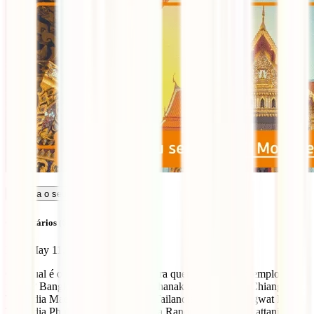
Calcula o seu seguro
Comentários (6)
Erica
May 11, 2023
Olá, qual é o melhora aeroporto para quem quer visitar templos e as
praias? Bangkok, Krung Thep Mahanakhon, Tailandia Chiang Mai,
Tailandia Mae Rim, Chiang Mai, Tailandia Krabi, Changwat Krabi,
Tailandia Phuket, Phuket, Tailandia Ranong, Tailandia Pattani,