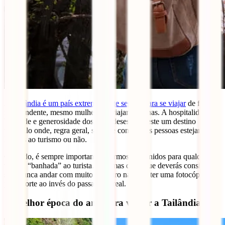
A
Tailândia é um país extremamente seguro para se viajar
de forma
independente, mesmo mulheres a viajar sozinhas. A hospitalidade,
bondade e generosidade dos tailandeses faz deste um destino
tranquilo onde, regra geral, se pode confiar nas pessoas estejam elas
ligadas ao turismo ou não.
Contudo, é sempre importante estarmos prevenidos para qualquer
tipo de “banhada” ao turista. Algumas dicas que deverás considerar
são: nunca andar com muito dinheiro na rua e ter uma fotocópia do
passaporte ao invés do passaporte real.
7. Melhor época do ano para visitar a Tailândia