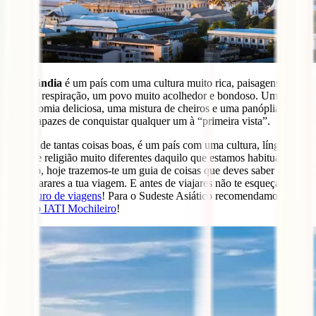
A
Tailândia
é um país com uma cultura muito rica, paisagens de
cortar a respiração, um povo muito acolhedor e bondoso. Uma
gastronomia deliciosa, uma mistura de cheiros e uma panóplia de
cores capazes de conquistar qualquer um à “primeira vista”.
Apesar de tantas coisas boas, é um país com uma cultura, língua,
escrita e religião muito diferentes daquilo que estamos habituados.
Por isso, hoje trazemos-te um guia de coisas que deves saber antes
de preparares a tua viagem. E antes de viajares não te esqueças do
teu
seguro de viagens
! Para o Sudeste Asiático recomendamos
o
seguro IATI Mochileiro
!