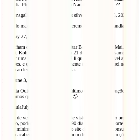
Tailandia Phetchabun, Tailandia ou Narathiwat, Tailandia??
paulo magalhaes silverio magalhaes silverio
September 18, 2022
eu paulo magalhaes e ana isabel queremois viajar pra tailandia
Rita
May 27, 2022
Olá, acham que é mau pensado visitar Bangkok, Chiang Mai,
Phuket, Koh Phi Phi e Krabi de 6 a 21 de Outubro? Estávamos a
planear uma visita para essa data, já li que é pouco provável apanhar
monções, e que o clima será igualmente tropical, mas fiquei na
duvida ao ler o vosso post. Obrigada.
yajna
June 3, 2022
Olá Rita Outubro é considerado o último da época de monções.
Esperamos que vocês tenham sorte 🙂
Anapaula
July 5, 2019
O post de vcs está errado na parte de vistos. Brasileiro não precisa
de visto, podemos permanecer por 90 dias tendo o passaporte válido
por no mínimo 6 meses, isso está no site da embaixada, consulado
etc. Eu acabei de passar 90 dias lá bem de boa. Vale a correção aqui