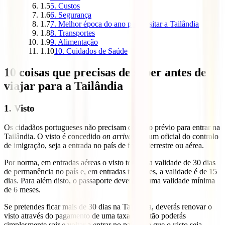
1.5
5. Custos
1.6
6. Segurança
1.7
7. Melhor época do ano para visitar a Tailândia
1.8
8. Transportes
1.9
9. Alimentação
1.10
10. Cuidados de Saúde
10 coisas que precisas de saber antes de
viajar para a Tailândia
1. Visto
Os cidadãos portugueses não precisam de visto prévio para entrar na
Tailândia. O visto é concedido
on arrival
por um oficial do controlo
de imigração, seja a entrada no país de forma terrestre ou aérea.
Por norma, em entradas aéreas o visto tem uma validade de 30 dias
de permanência no país e, em entradas terrestres, a validade é de 15
dias. Para além disto, o passaporte deverá ter uma validade mínima
de 6 meses.
Se pretendes ficar mais de 30 dias na Tailândia, deverás renovar o
visto através do pagamento de uma taxa ou então poderás
simplesmente sair e voltar a entrar no país para que o visto seja