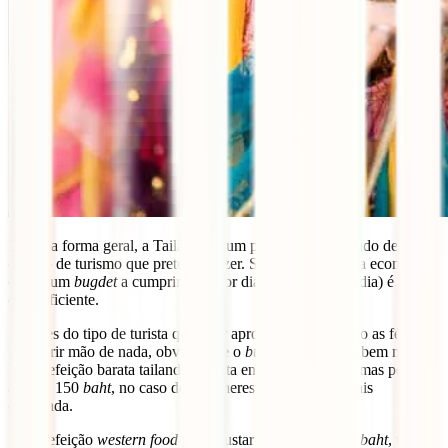
De uma forma geral, a Tailândia é um país barato mas tudo depende
do tipo de turismo que pretende fazer. Se fores um turista económico
e com um
bugdet
a cumprir, 10€ por dia (excluindo estadia) é mais
que suficiente.
Se fores do tipo de turista que quer aproveitar ao máximo as férias e
não abrir mão de nada, obviamente o
budget
diário será bem maior.
Uma refeição barata tailandesa custa entre 40 a 60
baht
mas pode ir
até aos 150
baht
, no caso de escolheres uma refeição mais
elaborada.
Uma refeição
western food
pode custar entre 250 a 350
baht
, uma