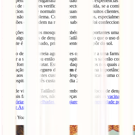
Bebe apenas água engarrafada. Cuidado com as experiências na
comida de rua, deves verificar o aspecto da comida, se a comida foi
confeccionada ali e normalmente, quando tem muitos clientes, é
porque não há problema. Cuidado com os bichos, especialmente os
escorpiões que vendem na rua, não sabes onde foi confeccionado.
Precauções contra os mosquitos também são importantes uma vez
que há alguns focos de dengue na Tailândia, pelo que o uso de
repelente é aconselhado, principalmente após o pôr do sol.
No caso de uma diarreia aguda podes optar por ir a uma farmácia e
explicar a situação ou então ir ao hospital que eles saberão como a
melhor forma de a tratar. Este é um daqueles casos nos quais a
contratação de um
seguro de viagem
é de extrema importância
devido aos exorbitantes custos das despesas médicas – uma consulta
num hospital tailandês custa em média 200€.
Antes de visitares a Tailândia, e relembrando os focos de dengue
dos quais falamos antes, não t esqueças de ver quais as
vacinas
obrigatórias e aconselhadas para viajares com tranquilidade pelo
Sudeste Asiático
.
Autor:
Yoan Santos