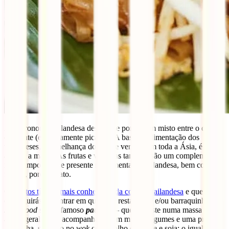
A gastronomia tailandesa destaca-se por ser um misto entre o doce e
o picante (extremamente picante). A base da alimentação dos
tailandeses, à semelhança do que se verifica em toda a Ásia, é o
arroz e a massa. As frutas e verduras também são um complemento
muito importante e presente na alimentação tailandesa, bem como o
frango, porco e pato.
Os
pratos típicos mais conhecidos da cozinha tailandesa
e que
conseguirás encontrar em qualquer restaurante e/ou barraquinha de
street food
são: o famoso
pad thai
– que consiste numa massa de
arroz, geralmente acompanhada com muitos legumes e uma proteína
à escolha, salteado no
wok
com molho de peixe e soja; o igualmente