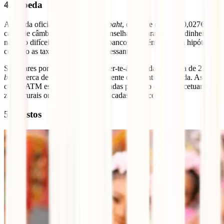
4. Moeda
A moeda oficial da Tailândia é o
baht
, que vale cerca de 0,027€. As
casas de câmbio são os locais aconselhados para trocares dinheiro e
não são difíceis de encontrar. Os bancos também são uma hipótese,
contudo as taxas não são tão interessantes.
Se optares por levantar dinheiro ser-te-á cobrada uma taxa de 220
baht
(cerca de 6€) independentemente da quantia levantada. As
caixas ATM estão também espalhadas por todo o país, excetuando
zonas rurais onde são mais complicadas de encontrar.
5. Custos