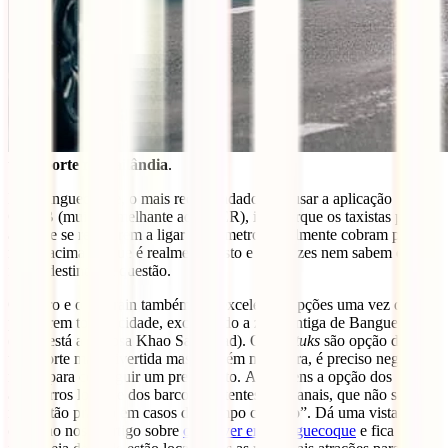
transporte na Tailândia
.
Em Banguecoque, o mais recomendado será usar a aplicação
GRAB (muito semelhante ao UBER), isto porque os taxistas para
além de se recusarem a ligar o taxímetro, geralmente cobram preços
muito acima do que é realmente justo e por vezes nem sabem onde
fica o destino em questão.
O metro e o skytrain também são excelentes opções uma vez que
percorrem toda a cidade, excetuando a zona antiga de Banguecoque
(onde está a famosa Khao San Road). Os
tuk tuks
são opção de
transporte mais divertida mas também mais cara, é preciso negociar
muito para conseguir um preço justo. Ainda tens a opção dos
autocarros locais e dos barcos existentes nos canais, que não se
revela tão prático em casos de “tempo contado”. Dá uma vista de
olhos ao nosso artigo sobre
o que ver em Banguecoque
e fica com