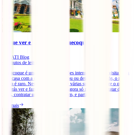
O que ver e fazer em Banguecoque
IATI Blog
6
minutos de leitura
Bangcoque é uma cidade de emoções intensas. Quem a visita volta
para casa com a certeza de que amou ou detestou a cidade, o meio
termo é raro. Neste artigo damos-te várias sugestões sobre o que
poderás ver e fazer em Bangkok. Agora só precisas de tratar dos
voos, contratar um seguro de viagem, e partir [...]
Ler mais