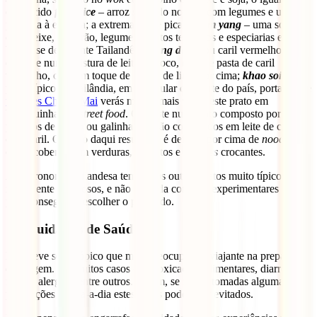
conhecido
fried rice
– arroz salteado no
wok
com legumes e uma
proteína à escolha; a extremamente picante
tom yang
– uma sopa
com peixe, camarão, legumes, muitos temperos e especiarias e uma
boa dose de picante Tailandês;
gaeng daeng
ou caril vermelho
consiste numa mistura de leite de coco, carne e pasta de caril
vermelho, com um toque de folhas de lima por cima;
khao soi
um
prato típico da Tailândia, em particular do Norte do país, portanto, se
visitares Chiang Mai
verás muitas mais vezes este prato em
barraquinhas de
street
food
. Consiste num prato composto por
pedaços de porco ou galinha que são cozinhados em leite de coco
com caril. O caldo daqui resultante é deitado por cima de
noodles
de
ovo e coberto com verduras, rebentos e
noodles
crocantes.
A gastronomia tailandesa tem tantos outros pratos muito típicos e
igualmente deliciosos, e não há nada como os experimentares todos
para conseguires escolher o preferido.
10. Cuidados de Saúde
Este deve ser o tópico que mais preocupa um viajante na preparação
da viagem. Há muitos casos de intoxicações alimentares, diarreias,
febres, alergias, entre outros. Porém, se forem tomadas algumas
precauções no dia-a-dia estes casos podem ser evitados.