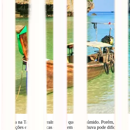
O clima na Tailândia, geralmente, é quente e húmido. Porém, devido
às monções existem épocas do ano em que a chuva pode dificultar a