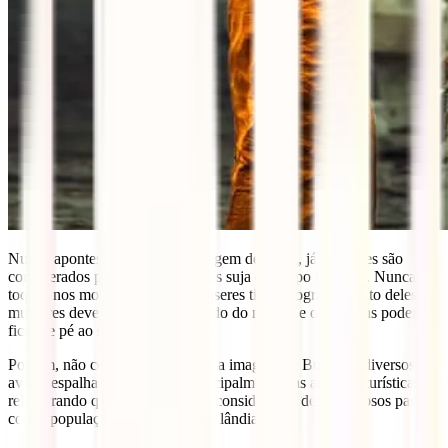
Nunca apontes os pés para a imagem de Buda, já que estes são
considerados por eles a parte mais suja do corpo humano. Nunca
toques nos monges e quando quiseres tirar fotografias junto deles, as
mulheres deverão sentar-se ao lado do monge e os homens podem
ficar de pé ao seu lado.
Por fim, não compres nem tatues a imagem de Buda, há diversos
avisos espalhados pelo país, principalmente nas atrações turísticas,
relembrando que esses actos são considerados desrespeitosos para
com a população e religião da Tailândia.