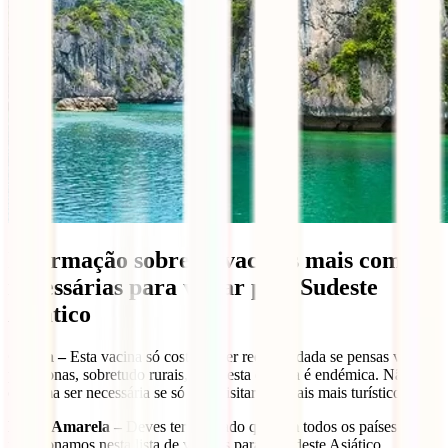
Informação sobre as vacinas mais comuns
necessárias para viajar pelo Sudeste
Asiático
Cólera –
Esta vacina só costuma ser recomendada se pensas viajar
para zonas, sobretudo rurais, onde esta doença é endémica. Não
costuma ser necessária se só vais visitar os locais mais turísticos.
Febre Amarela –
Deves ter reparado que, em todos os países que
mencionamos nesta lista de vacinas para o Sudeste Asiático,