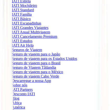
IATI Estrela
IATI Mochileiro
IATI Standard
IATI Família
IATI Básico
IATI Escapadinhas
IATI Grandes Viajantes
IATI Anual Multiviagem
IATI Cancelamento Premium
IATI Estudos
IATI Air Help
Seguros de Viagem
Seguro de viagem para o Japão
Seguro de viagem para os Estados Unidos
Seguro de viagem para o Brasil
Seguro de Viagem Tâilandia
Seguro de viagem para o México
Seguro de viagem Cabo Verde
Descarregue a nossa App
Sobre nós
IATI Partners
Desconto IATI
Blog
África
América