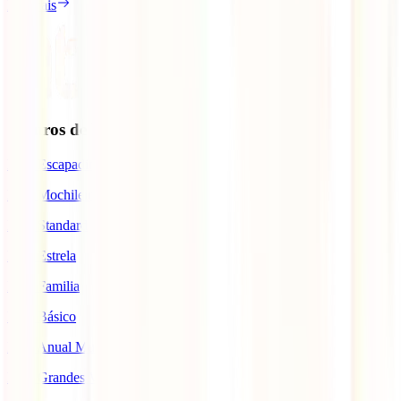
Ler mais
Seguros de Viagem
IATI Escapadinhas
IATI Mochileiro
IATI Standard
IATI Estrela
IATI Familia
IATI Básico
IATI Anual Multiviagem
IATI Grandes Viajantes