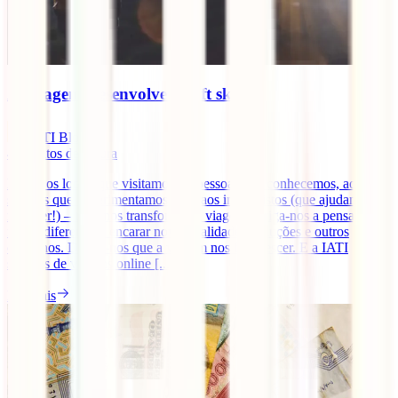
As viagens desenvolvem soft skills?
IATI Blog
4
minutos de leitura
Desde os locais que visitamos, às pessoas que conhecemos, aos
sabores que experimentamos e até aos imprevistos (que ajudamos a
resolver!) – tudo nos transforma. A viagem obriga-nos a pensar de
forma diferente, a encarar novas realidades, soluções e outros
caminhos. Dizem-nos que a viagem nos faz crescer. E a IATI
seguros de viagens online [...]
Ler mais