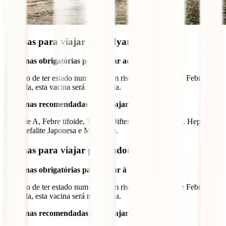
Vacinas para viajar pelo Myanmar
– Vacinas obrigatórias para viajar ao Myanmar:
No caso de ter estado num país com risco de contágio de Febre
Amarela, esta vacina será necessária.
– Vacinas recomendadas para viajar ao Myanmar:
Hepatite A, Febre tifoide, Tétano/Difteria, Raiva, Cólera, Hepatite
B, Encefalite Japonesa e Meningite.
Vacinas para viajar pela Indonésia
– Vacinas obrigatórias para viajar à Indonésia:
No caso de ter estado num país com risco de contágio de Febre
Amarela, esta vacina será necessária.
– Vacinas recomendadas para viajar à Indonésia: