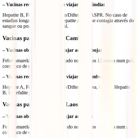
– Vacinas recomendadas para viajar à Tailândia:
Hepatite B, Febre tifoide, Tétano/Difteria e VASPR. No caso de
estadias longas, também a da Hepatite A, que se contagia através do
sangue ou por transmissão sexual.
Vacinas para viajar pelo Camboja
– Vacinas obrigatórias para viajar ao Camboja:
Febre amarela, no caso de ter estado nos últimos 12 meses num país
com risco de contágio.
– Vacinas recomendadas para viajar ao Camboja:
Hepatite A, Febre tifoide, Tétano/Difteria, Raiva, Cólera, Hepatite
B, Encefalite japonesa, VASPR.
Vacinas para viajar pelo Laos
– Vacinas obrigatórias para viajar ao Laos:
Febre amarela, no caso de ter estado nos últimos 12 meses num país
com risco de contágio.