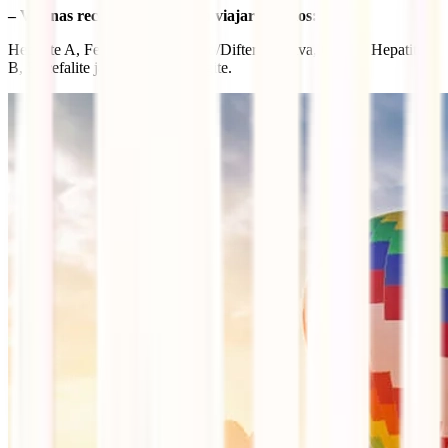
– Vacinas recomendadas para viajar ao Laos:
Hepatite A, Febre tifoide, Tétano/Difteria, Raiva, Cólera, Hepatite
B, Encefalite japonesa e Meningite.