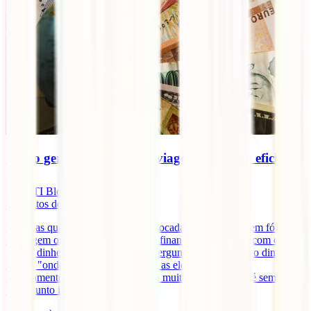
Como gerir o dinheiro em viagem de forma eficiente
IATI Blog
4
minutos de leitura
Uma das questões muitas vezes colocadas por viajantes em fóruns
de viagem online tem a ver com as finanças em viagem, com como
gerir o dinheiro fora de Portugal. Perguntas como "quanto dinheiro
levar", "onde trocar", "como evitar as elevadas taxas de
levantamento nos multibancos" são muito comuns. Este é sempre
um assunto importante no [...]