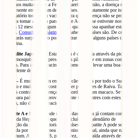
repetimos muitas vezes a Febre Amarela. Mas não, a doença não
está presente em nenhum destes países. E é exatamente por isso que
é obrigatório tomar esta vacinas, para que a doença não se propague.
Deverás tomar a vacina para a Febre Amarela se estiveste nos
últimos 12 meses em algum país no qual se possa apanhar esta
doença.
Consulta esta página
para saber que países são. De certeza
que ficarás surpreendido por encontrar na lista alguns países como a
Argentina.
Encefalite Japonesa –
Esta doença é contraída através da picadura
de um mosquito, muito presente nos pântanos e em zonas como os
arrozais. Para além da vacina, é recomendável levar uma boa dose
de repelente de insetos.
Raiva –
É muito comum encontrar cães vadios por todo o Sudeste
Asiático e muitos deles costumam ser portadores de Raiva. Também
poderás contrair esta doença pela mordida de um macaco. Se vais
viajar para países onde provavelmente te encontres com estes
animais, não duvides e vacina-te.
Hepatite A e B –
A grande maioria das pessoas já contam com a
vacina da Hepatite B, já que está incluída no calendário de
vacinação da grande maioria dos países. A Hepatite A pode ser
contraída por via sanguínea e transmissão sexual, ainda que não seja
tão comum. A Hepatite B, por sua vez, é contraída através de