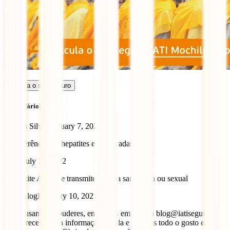
Calcula o seu seguro
Comentários (3)
Susana Silva
February 7, 2021
As referências às hepatites estão erradas.
isabel
July 11, 2022
a hepatite A não se transmite por via sanguínea ou sexual
IATI Blog
February 10, 2021
Olá, Susana! Se puderes, envia-nos email para blog@iatiseguros.pt
a esclarecer qual a informação errada e teremos todo o gosto em