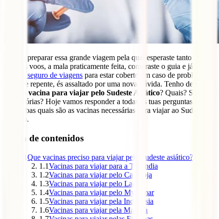
Estás a preparar essa grande viagem pela qual esperaste tanto tempo.
Tens os voos, a mala praticamente feita, compraste o guia e já tens
o
melhor seguro de viagens
para estar coberto em caso de problemas.
Mas, de repente, és assaltado por uma nova dúvida. Tenho de tomar
alguma
vacina para viajar pelo Sudeste Asiático
? Quais? São
obrigatórias? Hoje vamos responder a todas as tuas perguntas para
que saibas quais são as vacinas necessárias para viajar ao Sudeste
asiático.
Tabla de contenidos
1
Que vacinas preciso para viajar pelo Sudeste asiático?
1.1
Vacinas para viajar para a Tailândia
1.2
Vacinas para viajar pelo Camboja
1.3
Vacinas para viajar pelo Laos
1.4
Vacinas para viajar pelo Myanmar
1.5
Vacinas para viajar pela Indonésia
1.6
Vacinas para viajar pela Malásia
1.7
Vacinas para viajar pelas Filipinas