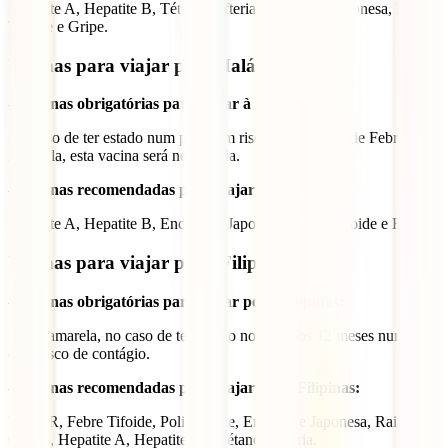
Hepatite A, Hepatite B, Tétano/Difteria, Encefalite Japonesa, Febre
Tifoide e Gripe.
Vacinas para viajar pela Malásia
– Vacinas obrigatórias para viajar à Malásia:
No caso de ter estado num país com risco de contágio de Febre
Amarela, esta vacina será necessária.
– Vacinas recomendadas para viajar à Malásia:
Hepatite A, Hepatite B, Encefalite Japonesa, Febre Tifoide e Raiva.
Vacinas para viajar pelas Filipinas
– Vacinas obrigatórias para viajar pelas Filipinas:
Febre amarela, no caso de ter estado nos últimos 12 meses num país
com risco de contágio.
– Vacinas recomendadas para viajar pelas Filipinas:
VASPR, Febre Tifoide, Poliomielite, Encefalite Japonesa, Raiva,
Cólera, Hepatite A, Hepatite B e Tétano/Difteria.