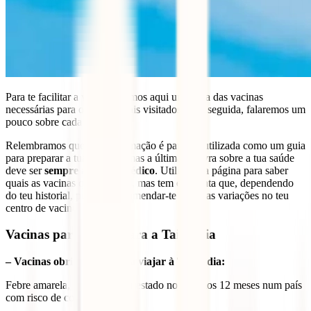
Para te facilitar a vida, deixamos aqui uma lista das vacinas
necessárias para os países mais visitados e, de seguida, falaremos um
pouco sobre cada uma delas.
Relembramos que esta informação é para ser utilizada como um guia
para preparar a tua viagem, mas a última palavra sobre a tua saúde
deve ser
sempre a do teu médico
. Utiliza esta página para saber
quais as vacinas que precisas, mas tem em conta que, dependendo
do teu historial, poderão recomendar-te algumas variações no teu
centro de vacinação.
Vacinas para viajar para a Tailândia
– Vacinas obrigatórias para viajar à Tailândia:
Febre amarela, no caso de ter estado nos últimos 12 meses num país
com risco de contágio.