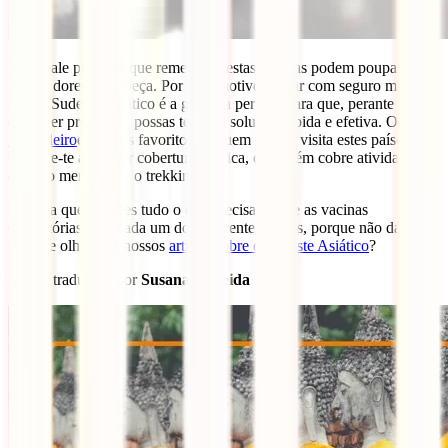
Mais vale prevenir que remediar e estas vacinas podem poupar-te
muitas dores de cabeça. Por esse motivo, viajar com seguro médico
para o Sudeste Asiático é a garantia perfeita para que, perante
qualquer problema, possas ter uma solução rápida e efetiva. O
IATI
Mochileiro
é um dos favoritos de quem decide visita estes países.
Oferece-te a melhor cobertura médica, e também cobre atividades
como o mergulho e o trekking.
E agora que já sabes tudo o que precisas sobre as vacinas
obrigatórias para cada um dos diferentes países, porque não dar uma
vista de olhos aos nossos
artigos sobre o Sudeste Asiático
?
Artigo traduzido por
Susana Almeida