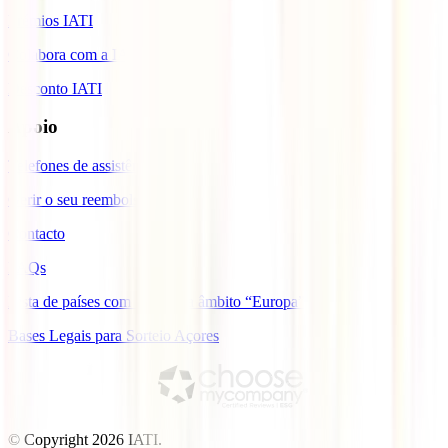
Prémios IATI
Colabora com a IATI
Desconto IATI
Apoio
Telefones de assistência
Gerir o seu reembolso
Contacto
FAQs
Lista de países com cobertura âmbito “Europa”
Bases Legais para Sorteio Açores
© Copyright
2026
IATI.