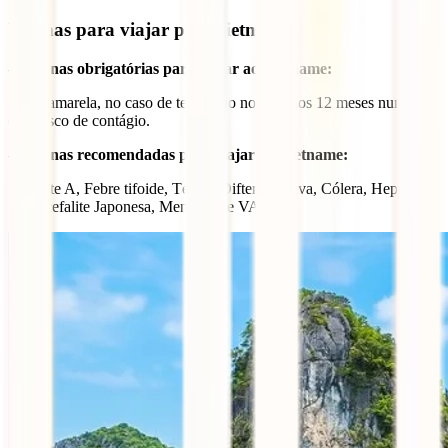
Vacinas para viajar pelo Vietname
– Vacinas obrigatórias para viajar ao Vietname:
Febre amarela, no caso de ter estado nos últimos 12 meses num país
com risco de contágio.
– Vacinas recomendadas para viajar ao Vietname:
Hepatite A, Febre tifoide, Tétano/Difteria, Raiva, Cólera, Hepatite
B, Encefalite Japonesa, Meningite e VASPR