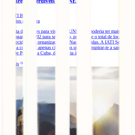
5 lugares imperdíveis da UNESCO
IATI Blog
4
minutos de leitura
Esta lista de lugares para visitar da UNESCO poderia ter mais de
1000 lugares – 1092 para ser exacto, pois é esse o total de locais
reconhecidos pela organização das Nações Unidas. A IATI Seguros
leva-te a conhecer apenas cinco, mas que vão inspirar-te a sair de
casa. De Portugal a Cuba, da Croácia à [...]
Ler mais