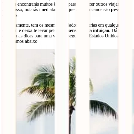
Unidos encontrarás muitos
hostels
para conhecer outros viajantes e,
além disso, notarás imediatamente que os americanos são
pessoas
abertas.
Simplesmente, tem os mesmos cuidados que terias em qualquer país
europeu e deixa-te levar pelo
bom senso e pela intuição
. Dá uma
olhada nas dicas para uma viagem segura aos Estados Unidos que
detalhamos abaixo.