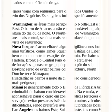
relacionados com o tráfico de droga.
Se desejares viajar com segurança para os Estados Unidos, o
Ministério dos Negócios Estrangeiros indica especificamente:
Washington
: as áreas mais perigosas são North-East e South-
East. O bairro de Anacostia não é recomendável a qualquer
altura do dia ou da noite. O North-West de Washington é a
área mais central, sendo a mais recomendável do ponto de
vista de segurança;
Nova Iorque
: é aconselhável alguma vigilância nos locais
mais turísticos, como Times Square e a Estátua da Liberdade,
bem como no metro e estações de comboio. Em bairros como
Harlem, Bronx e o Central Park deverão efetuar-se
deslocações apenas em grupo, depois do pôr do sol;
Boston:
serão de evitar bairros como Roxbury, North
Dorchester e Mattapan;
Filadélfia:
os bairros a norte da cidade são considerados os
mais perigosos;
Miami
(e genericamente todo o Estado da Flórida): A taxa de
criminalidade baixou consideravelmente. Na estrada, é
aconselhável parar o carro em zonas públicas (estações de
serviço) e evitar prestar assistência direta outros veículos em
dificuldades, sendo preferível avisar as autoridades locais;
Los Angeles:
os bairros Este, Sul e Sudeste, tais como Watts,