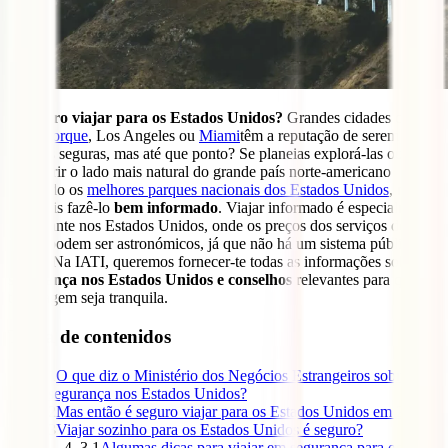
É seguro viajar para os Estados Unidos?
Grandes cidades como
Nova Iorque
, Los Angeles ou
Miami
têm a reputação de serem
cidades seguras, mas até que ponto? Se planeias explorá-las ou
descobrir o lado mais natural do grande país norte-americano
visitando os
melhores parques nacionais dos Estados Unidos
, nunca
é demais fazê-lo
bem informado
. Viajar informado é especialmente
importante nos Estados Unidos, onde os preços dos serviços de
saúde podem ser astronómicos, já que não há um sistema público de
saúde. Na IATI, queremos fornecer-te todas as informações sobre a
segurança nos Estados Unidos e conselhos
relevantes para que a
tua viagem seja tranquila.
Tabla de contenidos
1
O que diz o Ministério dos Negócios Estrangeiros sobre a
segurança nos Estados Unidos?
2
Mas então é seguro viajar para os Estados Unidos em 2024?
3
Viajar sozinho para os Estados Unidos é seguro?
3.1
Algumas dicas para viajar em segurança para os