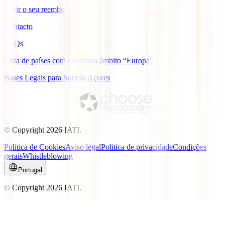
Gerir o seu reembolso
Contacto
FAQs
Lista de países com cobertura âmbito “Europa”
Bases Legais para Sorteio Açores
© Copyright
2026
IATI.
Politica de Cookies
Aviso legal
Politica de privacidade
Condições
gerais
Whistleblowing
Portugal
© Copyright
2026
IATI.