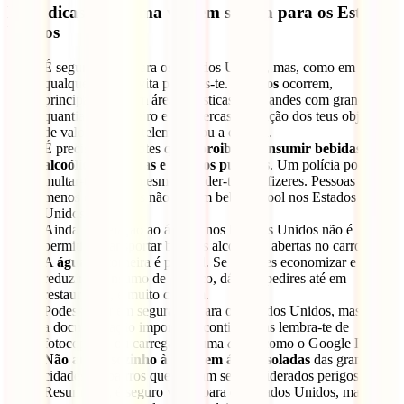
Mais dicas para uma viagem segura para os Estados
Unidos
É seguro viajar para os Estados Unidos, mas, como em
qualquer lugar, evita perderes-te.
Roubos
ocorrem,
principalmente em áreas turísticas. Não andes com grandes
quantias de dinheiro e não percas a atenção dos teus objetos
de valor, como o telemóvel ou a câmara.
É preciso que anotes que é
proibido consumir bebidas
alcoólicas nas ruas e espaços públicos
. Um polícia pode
multar-te ou até mesmo prender-te se o fizeres. Pessoas com
menos de 21 anos não podem beber álcool nos Estados
Unidos.
Ainda em relação ao álcool, nos Estados Unidos não é
permitido transportar bebidas alcoólicas abertas no carro.
A
água
da torneira é potável. Se quiseres economizar e
reduzir o consumo de plástico, dá para pedires até em
restaurantes, é muito comum.
Podes viajar em segurança para os Estados Unidos, mas leva
a documentação importante contigo, mas lembra-te de
fotocopiá-la ou carregá-la numa
cloud
como o Google Drive.
Não andes sozinho à noite em áreas isoladas
das grandes
cidades ou bairros que possam ser considerados perigosos.
Resumindo, é seguro viajar para os Estados Unidos, mas,