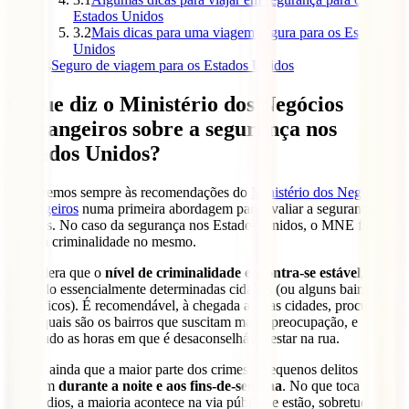
Estados Unidos
3.2
Mais dicas para uma viagem segura para os Estados
Unidos
4
Seguro de viagem para os Estados Unidos
O que diz o Ministério dos Negócios
Estrangeiros sobre a segurança nos
Estados Unidos?
Recorremos sempre às recomendações do
Ministério dos Negócios
Estrangeiros
numa primeira abordagem para avaliar a segurança de
um país. No caso da segurança nos Estados Unidos, o MNE fala
sobre a criminalidade no mesmo.
Considera que o
nível de criminalidade encontra-se estável
,
afetando essencialmente determinadas cidades (ou alguns bairros
específicos). É recomendável, à chegada a estas cidades, procurar
saber quais são os bairros que suscitam maior preocupação, e
sobretudo as horas em que é desaconselhável estar na rua.
Refere ainda que a maior parte dos crimes e pequenos delitos
ocorrem
durante a noite e aos fins-de-semana
. No que toca aos
homicídios, a maioria acontece na via pública e estão, sobretudo,