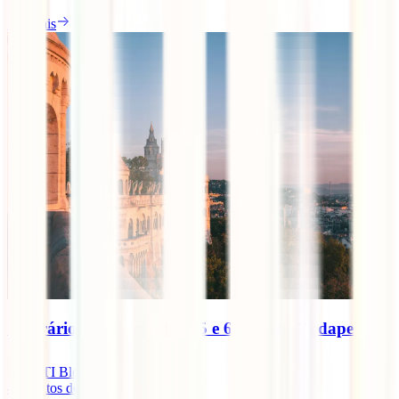
Ler mais
Itinerário de viagem de 4, 5 e 6 dias em Budapeste
IATI Blog
4
minutos de leitura