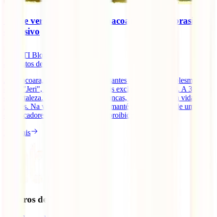
O que ver e fazer em Jericoacoara, destino brasileiro
exclusivo
IATI Blog
4
minutos de leitura
Jericoacoara, conhecida pelos habitantes e visitantes simplesmente
como "Jeri", é um dos destinos mais exclusivos do Brasil. A 300 km
de Fortaleza. Aqui as areias são brancas, a água é azul e a vida é
simples. Na verdade, o local ainda mantém a identidade de uma vila
de pescadores, onde os carros são proibidos e [...]
Ler mais
Seguros de Viagem