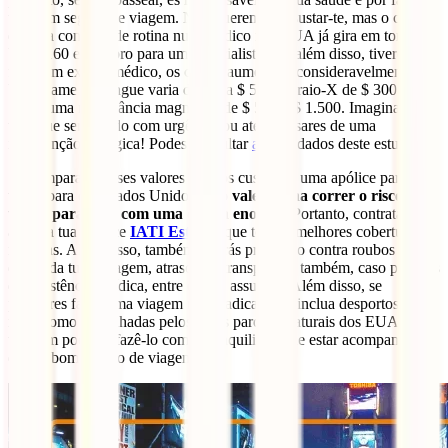
um bom seguro de viagem. Não queremos assustar-te, mas o custo
de uma consulta de rotina num médico nos EUA já gira em torno de
US $ 160 e o dobro para um especialista. Se, além disso, tiveres que
fazer um exame médico, os custos aumentam consideravelmente.
Um exame de sangue varia de $ 5 a $ 50, um raio-X de $ 300 a $
750 e uma ressonância magnética de $ 500 a $ 1.500. Imagina que
tens que ser tratado com urgência ou até precisares de uma
intervenção cirúrgica! Podes consultar
aqui
os dados deste estudo.
Se comparares esses valores com os custos de uma apólice para
viajar para os Estados Unidos,
não vale a pena correr o risco e
voltar para casa com uma dívida enorme
. Portanto, contrata
agora a tua apólice
IATI Estrela
, que tem as melhores coberturas
médicas. Além disso, também estarás protegido contra roubos e
danos da tua bagagem, atrasos no transporte e também, caso precises
de assistência jurídica, entre outros assuntos. Além disso, se
planeares fazer uma viagem mais radical, que inclua desportos de
risco como caminhadas pelos belos parques naturais dos EUA,
também poderás fazê-lo com a tranquilidade de estar acompanhado
de um bom seguro de viagem.