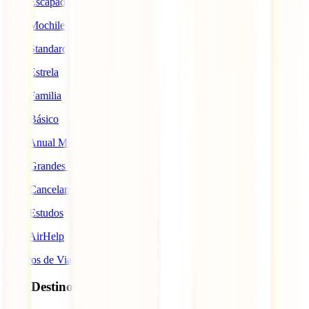
IATI Escapadinhas
IATI Mochileiro
IATI Standard
IATI Estrela
IATI Familia
IATI Básico
IATI Anual Multiviagem
IATI Grandes Viajantes
IATI Cancelamento Premium
IATI Estudos
IATI AirHelp
Seguros de Viagem
Top Destinos