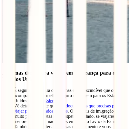
Algumas dicas para viajar em segurança para os
Estados Unidos
É seguro viajar para o país, mas é imprescindível que o faças
acompanhado do melhor seguro de viagem para os Estados
Unidos, o
IATI Estrela
.
Vê detalhadamente quais os
documentos que precisas para
viajar para os Estados Unidos
. Os oficiais de imigração são
muito perfeccionistas nesse aspeto. Cuidado, se viajares com
menores de idade, não hesites em trazer o Livro da Família.
Também deverás ter as reservas de alojamento e voos