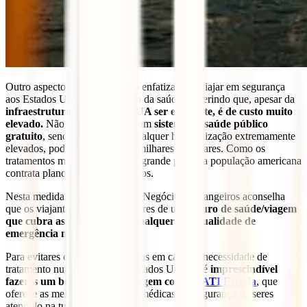
Outro aspecto que o Ministério enfatiza para viajar em segurança
aos Estados Unidos é a questão da saúde. Referindo que, apesar da
infraestrutura médica nos EUA ser excelente, é de custo muito
elevado.
Não existe nos EUA um
sistema de saúde público
gratuito
, sendo os custos de qualquer hospitalização extremamente
elevados, podendo chegar aos milhares de dólares. Como os
tratamentos médicos são caros, grande parte da população americana
contrata planos de saúde privados.
Nesta medida, o Ministério dos Negócios Estrangeiros aconselha
que os viajantes sejam possuidores de um
seguro de saúde/viagem
que cubra as despesas com qualquer eventualidade de
emergência médica.
Para evitares contas astronómicas em caso de necessidade de
tratamento num hospital nos Estados Unidos, é
imprescindível
fazeres um bom seguro de viagem como o
IATI Estrela
, que
oferece as melhores coberturas médicas e a segurança de seres
atendido na tua língua.