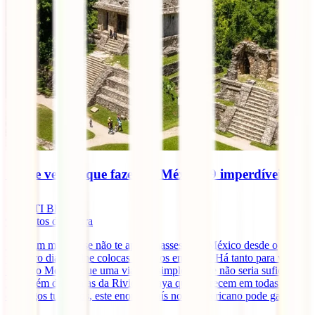
O que ver e o que fazer no México: 9 imperdíveis
IATI Blog
9
minutos de leitura
Seria um milagre se não te apaixonasses pelo México desde o
primeiro dia que lhe colocas os olhos em cima. Há tanto para ver e
fazer no México que uma viagem simplesmente não seria suficiente.
Para além das praias da Riviera Maya que aparecem em todas os
catálogos turísticos, este enorme país norte-americano pode gabar-se
[...]