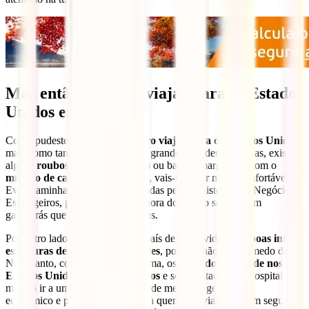
Mas então é seguro viajar para os Estados
Unidos em 2024?
Como pudeste ver
é muito seguro viajar para os Estados Unidos
,
mas, como também acontece nas grandes cidades europeias, existem
alguns
roubos
em áreas turísticas ou bairros marginais. Com o
mínimo de cautela e bom senso
, vais-te sentir muito confortável.
Evita caminhar pelas áreas indicadas pelo Ministério dos Negócios
Estrangeiros, principalmente na hora do pôr do sol, e assim
garantirás que não terás problemas.
Por outro lado, os EUA são um país desenvolvido, com
boas infra-
estruturas de saúde e transportes
, por isso não tenhas medo disso.
No entanto, como apontámos acima, os
cuidados de saúde nos
Estados Unidos não são gratuitos
e seres tratado num hospital ou
mesmo ir a uma simples consulta de medicina geral não é
económico e pode ser a ruína para quem não viaja com um seguro.