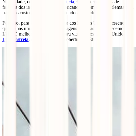
Na verdade, como mostra esta
notícia
, 66,5% dos motivos de
falência dos indivíduos norte-americanos devem-se a problemas para
pagar os custos altíssimos dos cuidados de saúde.
Portanto, para viajar em segurança aos Estados Unidos é essencial
que tenhas uma boa política de viagens como as que oferecemos na
IATI. O melhor seguro médico para viagens aos Estados Unidos é o
IATI Estrela
, com as melhores coberturas médicas.