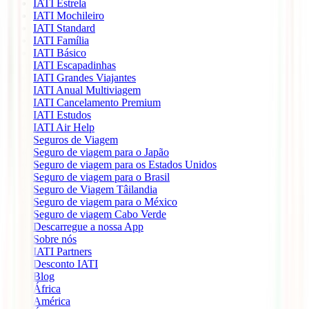
IATI Estrela
IATI Mochileiro
IATI Standard
IATI Família
IATI Básico
IATI Escapadinhas
IATI Grandes Viajantes
IATI Anual Multiviagem
IATI Cancelamento Premium
IATI Estudos
IATI Air Help
Seguros de Viagem
Seguro de viagem para o Japão
Seguro de viagem para os Estados Unidos
Seguro de viagem para o Brasil
Seguro de Viagem Tâilandia
Seguro de viagem para o México
Seguro de viagem Cabo Verde
Descarregue a nossa App
Sobre nós
IATI Partners
Desconto IATI
Blog
África
América