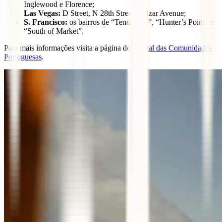
Inglewood e Florence;
Las Vegas:
D Street, N 28th Street, Balzar Avenue;
S. Francisco:
os bairros de “Tenderloin”, “Hunter’s Point” e
“South of Market”.
Para mais informações visita a página dos
Portal das Comunidades
Portuguesas
.