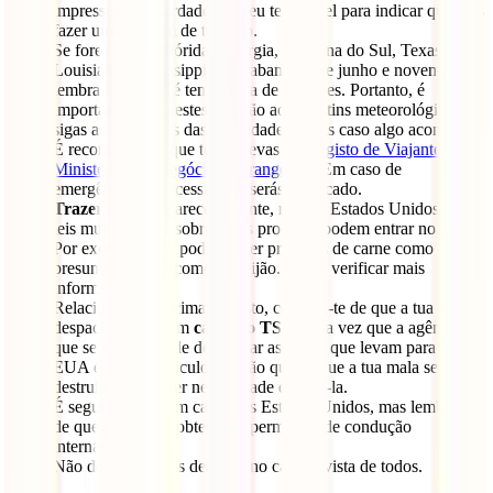
impressas ou guardados no teu telemóvel para indicar que vais
fazer uma viagem de turismo.
Se fores para a Flórida, Geórgia, Carolina do Sul, Texas,
Louisiana, Mississippi ou Alabama entre junho e novembro,
lembra-te de que é temporada de furacões. Portanto, é
importante que prestes atenção aos boletins meteorológicos e
sigas as instruções das autoridades locais caso algo aconteça.
É recomendável que te inscrevas no
Registo de Viajantes do
Ministério dos Negócios Estrangeiros
. Em caso de
emergência ou necessidade, serás notificado.
Trazer comida
parece atraente, mas os Estados Unidos têm
leis muito rígidas sobre quais produtos podem entrar no país.
Por exemplo, não podes trazer produtos de carne como
presunto ou latas como de feijão. Podes verificar mais
informações
aqui
.
Relacionado ao acima exposto, certifica-te de que a tua mala
despachada tem um
cadeado TSA
, uma vez que a agência
que se encarrega de despachar as malas que levam para os
EUA é muito meticulosa e não queres que a tua mala seja
destruída se houver necessidade de abri-la.
É seguro alugar um carro nos Estados Unidos, mas lembra-te
de que precisarás obter uma permissão de condução
internacional.
Não deixes objetos de valor no carro à vista de todos.