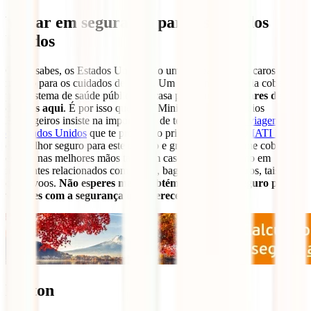
Viajar em segurança para os Estados
Unidos
Como sabes, os Estados Unidos são um dos países mais caros do
mundo para os cuidados de saúde. Um incidente que seria coberto
pelo sistema de saúde pública em casa pode custar
milhares de
dólares aqui
. É por isso que até o Ministério dos Negócios
Estrangeiros insiste na importância de ter um
seguro de viagem para
os Estados Unidos
que te proteja do princípio ao fim. O
IATI Estrela
é o melhor seguro para este destino e graças à sua enorme cobertura
estarás nas melhores mãos tanto em casos de saúde como em
incidentes relacionados com roubo, bagagem, entre outros, tais
como voos.
Não esperes mais e obtém agora o teu seguro para
viajares com a segurança que mereces:
Boston