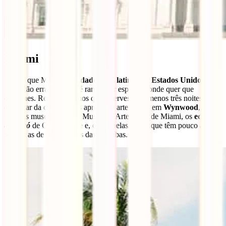
Miami
Dizem que Miami é a
cidade mais latina dos Estados Unidos
, e
não estão errados! Não é raro ouvir espanhol onde quer que
caminhes. Recomendamos que reserves pelo menos três noites para
desfrutar da cidade. Vais apreciar a arte de rua em
Wynwood
,
grandes museus como o Museu de Arte Pérez de Miami, os
edifícios
art decó
de Ocean Drive e, claro, belas praias que têm pouco a
invejar as de muitas ilhas das Caraíbas.