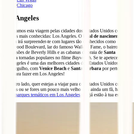
9
Chicago
Los Angeles
Começamos esta viagem pelas cidades dos Estados Unidos com
uma das mais conhecidas: Los Angeles. O
local de nascimento do
cinema
irá surpreender-te com lugares tão conhecidos como
Hollywood Boulevard, lar do famoso Walk of Fame, o bairro cheio
de mansões de Beverly Hills e as cabanas de praia de
Santa
Mónica
tornadas populares no filme
Baywatch
. Se te apetecer praia,
Los Angeles é uma das melhores cidades dos Estados Unidos para
um mergulho, com
Venice Beach
e
Santa Bárbara
por perto – há
tanto para fazer em Los Angeles!
Por outro lado, quer estejas a viajar para os Estados Unidos com
crianças ou se fores um pouco mais velho mas ainda um fã, há
vários
parques temáticos em Los Angeles
que já estão à tua espera.