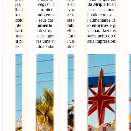
em Vegas, fica em Vegas”. Caminha ao longo da
Strip
e ficarás
maravilhado com a arquitetura extravagante dos seus casinos
hoteleiros, mas quando entrares, ficarás maravilhado com a
sumptuosidade dos seus casinos, lojas e
buffets
alimentares. A
s
opções de entretenimento e hospitalidade são enormes
e poderás
passar vários dias a desfrutar das melhores coisas para fazer em Las
Vegas, mas não hesites, aproveita o facto de estares perto do
Grand
Canyon
para fazeres uma viagem a uma das mais impressionantes
atracções turísticas dos Estados Unidos.