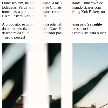
Francisco tem, na nossa opinião, a mais interessante Chinatown de
todas elas. Perde-te nas ruas de Chinatown e, quando ficares com
fome, passa por aqui por lugares como Good Mong Kok Bakery ou
Great Eastern, vais agradecer!
A propósito, se quiseres sair da rota habitual, passa pelo
Sausalito
do outro lado da ponte Golden Gate. Esta zona residencial
descontraída é um local encantador para comer com vista para o mar
– não o percas!