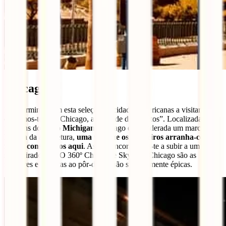
Chicago
Para terminar com esta seleção de cidades americanas a visitar,
deixamos-te com Chicago, a “Cidade dos Ventos”. Localizada nas
margens do
Lago Michigan
, Chicago é considerada um marco na
história da arquitetura,
uma vez que os primeiros arranha-céus
foram construídos aqui
. Assim, encorajamos-te a subir a um dos
seus miradouros. O 360º Chicago e Skydeck Chicago são as
melhores e as vistas ao pôr-do-sol são simplesmente épicas.