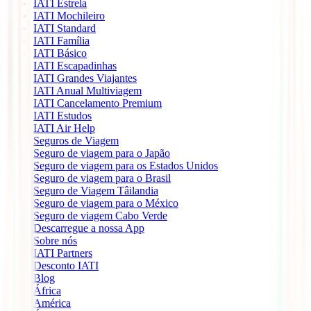
IATI Estrela
IATI Mochileiro
IATI Standard
IATI Família
IATI Básico
IATI Escapadinhas
IATI Grandes Viajantes
IATI Anual Multiviagem
IATI Cancelamento Premium
IATI Estudos
IATI Air Help
Seguros de Viagem
Seguro de viagem para o Japão
Seguro de viagem para os Estados Unidos
Seguro de viagem para o Brasil
Seguro de Viagem Tâilandia
Seguro de viagem para o México
Seguro de viagem Cabo Verde
Descarregue a nossa App
Sobre nós
IATI Partners
Desconto IATI
Blog
África
América