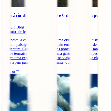
Itinerário de viagem de 4, 5 e 6 dias em Budapeste
IATI Blog
4
minutos de leitura
Budapeste, a capital da Hungria, é uma cidade repleta de história,
cultura e paisagens incríveis, principalmente para amantes de
arquitectura. Com as impressionantes pontes sobre o Rio Danúbio,
banhos termais relaxantes e uma ótima gastronomia, Budapeste
oferece uma experiência única para os viajantes. Se estás a planear
uma viagem para esta cidade fascinante, quer tenhas [...]
Ler mais