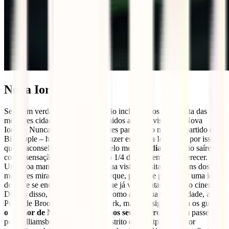
Nova Iorque
Seria um verdadeiro pecado se não incluíssemos numa lista das
melhores cidades dos Estados Unidos as mais visitadas: Nova
Iorque. Nunca terás dias suficientes para tirar o máximo partido da
Big Apple – há demasiado para fazer em Nova Iorque! É por isso
que te aconselhamos a reservar pelo menos
5 dias
para não saíres
com a sensação de não teres visto 1/4 do que tem para oferecer.
Uma boa maneira de começar a tua visita é visitando alguns dos
melhores miradouros de Nova Iorque, para que possas ter uma ideia
de onde se encontram os locais que já viste tantas vezes no cinema.
Depois disso, há sítios lendários como a Estátua da Liberdade, a
Ponte de Brooklyn e o Central Park, mas não sigas à risca os guias –
o melhor de Nova Iorque está nos seus bairros
. Dá um passeio
por Williamsburg, Brooklyn, o distrito de Meatpacking, por