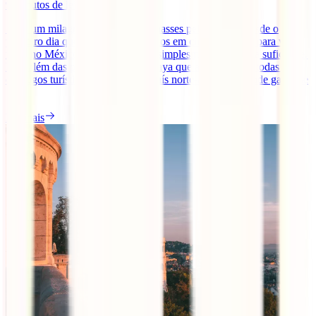
9
minutos de leitura
Seria um milagre se não te apaixonasses pelo México desde o
primeiro dia que lhe colocas os olhos em cima. Há tanto para ver e
fazer no México que uma viagem simplesmente não seria suficiente.
Para além das praias da Riviera Maya que aparecem em todas os
catálogos turísticos, este enorme país norte-americano pode gabar-se
[...]
Ler mais