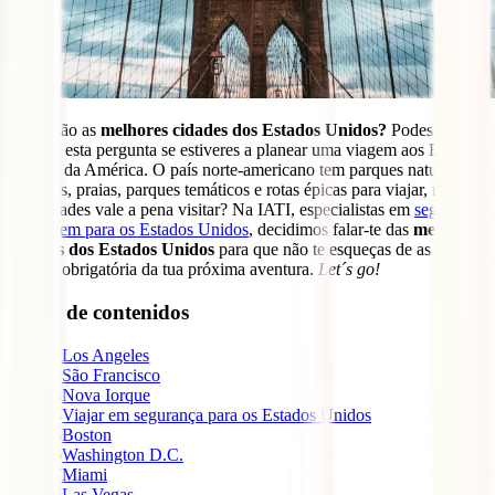
Quais são as
melhores cidades dos Estados Unidos?
Podes estar a
fazer-te esta pergunta se estiveres a planear uma viagem aos Estados
Unidos da América. O país norte-americano tem parques naturais
incríveis, praias, parques temáticos e rotas épicas para viajar, mas
que cidades vale a pena visitar? Na IATI, especialistas em
seguros
de viagem para os Estados Unidos
, decidimos falar-te das
melhores
cidades dos Estados Unidos
para que não te esqueças de as incluir
na lista obrigatória da tua próxima aventura.
Let´s go!
Tabla de contenidos
1
Los Angeles
2
São Francisco
3
Nova Iorque
4
Viajar em segurança para os Estados Unidos
5
Boston
6
Washington D.C.
7
Miami
8
Las Vegas