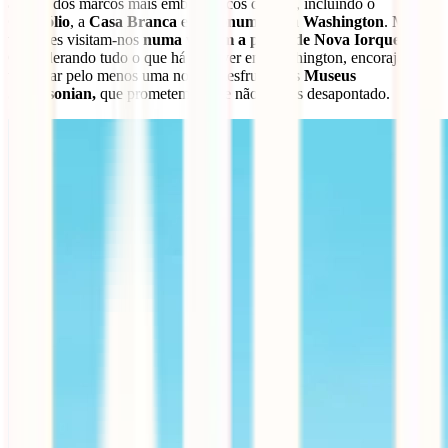
alguns dos marcos mais emblemáticos do país, incluindo o
Capitólio
, a
Casa Branca
e o
Monumento a Washington
. Muitos
viajantes visitam-nos
numa viagem a partir de Nova Iorque
.
Considerando tudo o que há para ver em Washington, encorajamos-
te a ficar pelo menos uma noite e desfrutar dos
Museus
Smithsonian,
que prometemos que não ficarás desapontado.