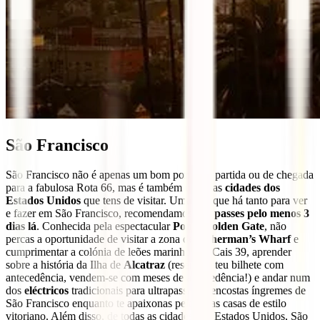
São Francisco
São Francisco não é apenas um bom ponto de partida ou de chegada
para a fabulosa Rota 66, mas é também uma das
cidades dos
Estados Unidos
que tens de visitar. Uma vez que há tanto para ver
e fazer em São Francisco, recomendamos que
passes pelo menos 3
dias lá
. Conhecida pela espectacular
Ponte Golden Gate
, não
percas a oportunidade de visitar a zona de
Fisherman’s Wharf
e
cumprimentar a colónia de leões marinhos no Cais 39, aprender
sobre a história da Ilha de
Alcatraz
(reserva o teu bilhete com
antecedência, vendem-se com meses de antecedência!) e andar num
dos
eléctricos
tradicionais para ultrapassar as encostas íngremes de
São Francisco enquanto te apaixonas pelas suas casas de estilo
vitoriano. Além disso, de todas as cidades dos Estados Unidos, São