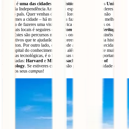
Boston é
uma das cidades mais históricas dos Estados Unidos
. O
berço da Independência Americana espera-te para aprenderes muito
sobre o país. Quer venhas de Nova Iorque ou pernoitar, não
subestimes a cidade – há muito para fazer em Boston! A melhor
maneira de fazeres uma visita histórica que abranja todos os
principais locais é seguires o
Freedom Trail
e o
Black Heritage
Trail
. Estes são percursos marcados onde encontrarás painéis
explicativos que te ajudarão a compreender a importância histórica
de Boston. Por outro lado, esta cidade americana é conhecida por
ser a capital do conhecimento. Para além de ser a sede de muitas
empresas tecnológicas, é o lar de duas universidades importantes e
prestigiadas:
Harvard
e
MIT Massachusetts Institute of
Technology
. Se estiveres curioso, não percas a oportunidade de
visitar os seus
campus
!