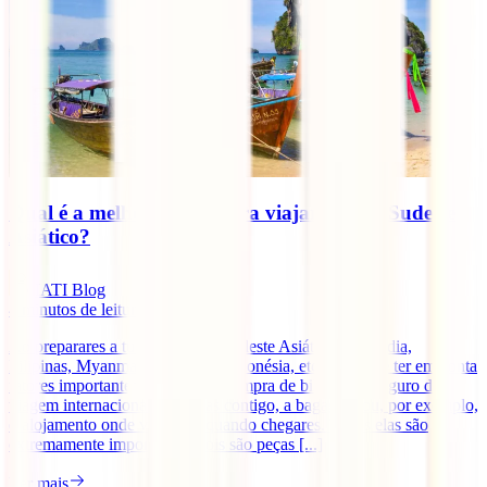
Qual é a melhor altura para viajar para o Sudeste
Asiático?
IATI Blog
4
minutos de leitura
Ao preparares a tua viagem ao Sudeste Asiático (Tailândia,
Filipinas, Myanmar, Vietname, Indonésia, etc.) tens que ter em conta
fatores importantes tais como a compra de bilhetes, o seguro de
viagem internacional que levas contigo, a bagagem ou, por exemplo,
o alojamento onde vais ficar quando chegares. Todas elas são
extremamente importantes, pois são peças [...]
Ler mais