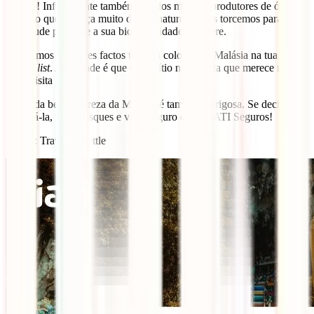
mundo! Infelizmente também são dos maiores produtores de óleo de
palma o que ameaça muito da sua natureza, mas torcemos para que
isso mude para que a sua biodiversidade prospere.
Esperemos que estes factos tenham colocado a Malásia na tua
bucket list
. A verdade é que é um sítio no planeta que merece muito
a tua visita
Muita da bela natureza da Malásia é também perigosa. Se decidires
explorá-la, não arrisques e viaja seguro com a IATI Seguros!
Autor
: TravelB4Settle