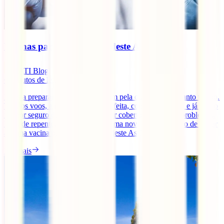
Vacinas para viajar ao Sudeste Asiático
IATI Blog
6
minutos de leitura
Estás a preparar essa grande viagem pela qual esperaste tanto tempo.
Tens os voos, a mala praticamente feita, compraste o guia e já tens o
melhor seguro de viagens para estar coberto em caso de problemas.
Mas, de repente, és assaltado por uma nova dúvida. Tenho de tomar
alguma vacina para viajar pelo Sudeste Asiático? [...]
Ler mais