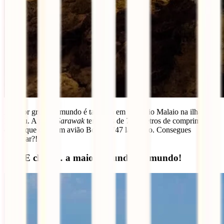
A maior gruta do mundo é também em território Malaio na ilha de
Bornéu. A gruta
Sarawak
tem mais de 700 metros de comprimento e
dizem que cabe um avião Boeing 747 lá dentro. Consegues
imaginar?!
10 – E claro… a maior rotunda do mundo!