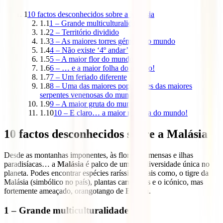
1
10 factos desconhecidos sobre a Malásia
1.1
1 – Grande multiculturalidade
1.2
2 – Território dividido
1.3
3 – As maiores torres gémeas do mundo
1.4
4 – Não existe ‘4º andar’
1.5
5 – A maior flor do mundo
1.6
6 – … e a maior folha do mundo!
1.7
7 – Um feriado diferente
1.8
8 – Uma das maiores populações das maiores
serpentes venenosas do mundo
1.9
9 – A maior gruta do mundo
1.10
10 – E claro… a maior rotunda do mundo!
10 factos desconhecidos sobre a Malásia
Desde as montanhas imponentes, às florestas imensas e ilhas
paradisíacas… a
Malásia
é palco de uma biodiversidade única no
planeta. Podes encontrar espécies raríssimas, tais como, o tigre da
Malásia (simbólico no país), plantas carnívoras e o icónico, mas
fortemente ameaçado, orangotango de Bornéu.
1 – Grande multiculturalidade