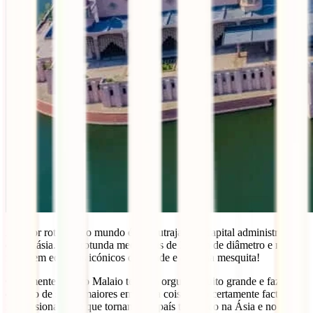
A maior rotunda do mundo é em Putrajaya, a capital administrativa
da Malásia. Esta rotunda mede mais de 3,5 km de diâmetro e no
meio tem edifícios icónicos da cidade e até uma mesquita!
Claramente o povo Malaio tem um orgulho muito grande e faz
questão de ser os maiores em muita coisa! São certamente factos
impressionantes e que tornam este país tão único na Ásia e no