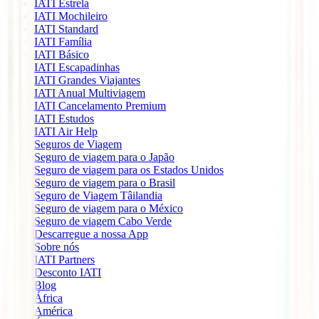
IATI Estrela
IATI Mochileiro
IATI Standard
IATI Família
IATI Básico
IATI Escapadinhas
IATI Grandes Viajantes
IATI Anual Multiviagem
IATI Cancelamento Premium
IATI Estudos
IATI Air Help
Seguros de Viagem
Seguro de viagem para o Japão
Seguro de viagem para os Estados Unidos
Seguro de viagem para o Brasil
Seguro de Viagem Tâilandia
Seguro de viagem para o México
Seguro de viagem Cabo Verde
Descarregue a nossa App
Sobre nós
IATI Partners
Desconto IATI
Blog
África
América