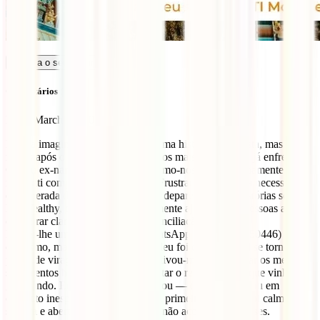
Calcula o seu seguro
Comentários (1)
Karen
March 10, 2026
Nunca imaginei que iria partilhar uma história como esta, mas os
meses após o meu término foram dos mais difíceis que já enfrentei.
O meu ex-namorado e eu distanciámo-nos tão repentinamente que
me senti completamente à deriva. Frustrada e com uma necessidade
desesperada de encerrar o assunto, deparei-me com histórias sobre o
Dr. Wealthy, cujos rituais supostamente ajudavam as pessoas a
encontrar clareza emocional e reconciliação.
Enviei-lhe uma mensagem no WhatsApp (+2348105150446) com
ceticismo, mas o que me surpreendeu foi como o ritual se tornou um
ponto de viragem para mim. Incentivou-me a confrontar os meus
sentimentos honestamente e a libertar o ressentimento que vinha
guardando. Em 4 DIAS, algo mudou — o meu ex entrou em
contacto inesperadamente. A nossa primeira conversa foi calma,
sincera e aberta de uma forma que não acontecia há meses.