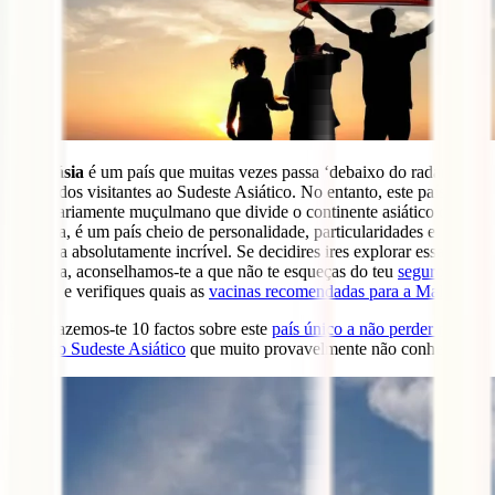
A
Malásia
é um país que muitas vezes passa ‘debaixo do radar’ no
roteiro dos visitantes ao Sudeste Asiático. No entanto, este país
maioritariamente muçulmano que divide o continente asiático da
Oceânia, é um país cheio de personalidade, particularidades e
natureza absolutamente incrível. Se decidires ires explorar essa
natureza, aconselhamos-te a que não te esqueças do teu
seguro de
viagem
e verifiques quais as
vacinas recomendadas para a Malásia
!
Hoje trazemos-te 10 factos sobre este
país único a não perder numa
visita ao Sudeste Asiático
que muito provavelmente não conhecias