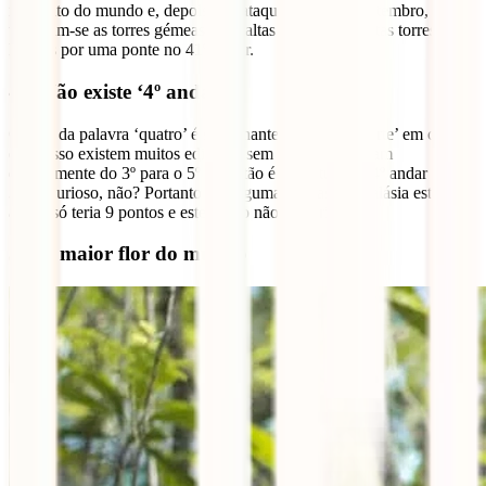
mais alto do mundo e, depois dos ataques do 11 de Setembro,
tornaram-se as torres gémeas mais altas do mundo. Estas torres estão
ligadas por uma ponte no 41º andar.
4 – Não existe ‘4º andar’
O som da palavra ‘quatro’ é semelhante à palavra ‘morte’ em chinês
e por isso existem muitos edifícios sem 4º andar. Passam
directamente do 3º para o 5º ou então é substituído o 4º andar pelo
3ºA. Curioso, não? Portanto em algumas zonas da Malásia este
artigo só teria 9 pontos e este ponto não existiria.
5 – A maior flor do mundo