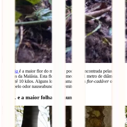
Rafflesia
é a maior flor do mundo e pode ser encontrada pelas
florestas da Malásia. Esta flor pode medir até 1 metro de diâmetro e
pesar até 10 kilos. Alguns locais chamam-lhe a
flor-cadáver
ou
flor-
carne
pelo odor nauseabundo que emite.
6 – … e a maior folha do mundo!