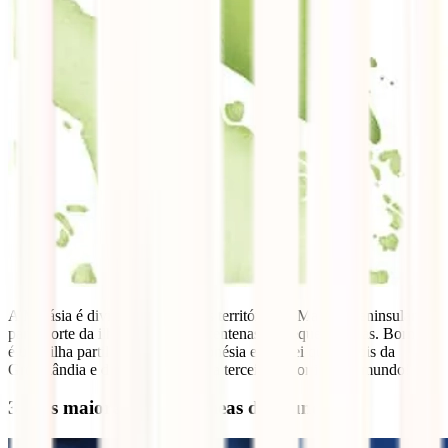
A Malásia é divida em 2 grandes territórios, a Malásia Peninsular e a
parte norte da ilha de Bornéu e centenas de pequenas ilhas. Bornéu
é uma ilha partilhada com a Indonésia e Brunei que depois da
Gronelândia e da Nova Guiné é a terceira maior ilha do mundo!
3 – As maiores torres gémeas do mundo