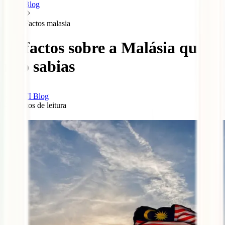
Blog
Factos malasia
10 factos sobre a Malásia que
não sabias
IATI Blog
4
minutos de leitura
1