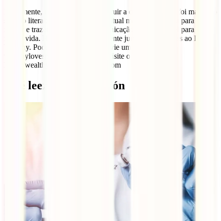
Lentamente, começamos a reconstruir a confiança. Não foi magia no
sentido literal; foi o espaço que o ritual me proporcionou para curar,
refletir e trazer de volta uma comunicação mais saudável para a
minha vida. Hoje, estamos novamente juntos, tudo graças ao Dr.
Wealthy. Pode pedir-lhe ajuda. Envie um e-mail para
wealthylovespell@gmail.com ou visite o blog:
https://wealthylovespell.blogspot.com
Qué leer a continuación