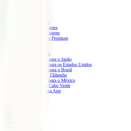
IATI Mochileiro
IATI Standard
IATI Família
IATI Básico
IATI Escapadinhas
IATI Grandes Viajantes
IATI Anual Multiviagem
IATI Cancelamento Premium
IATI Estudos
IATI Air Help
Seguros de Viagem
Seguro de viagem para o Japão
Seguro de viagem para os Estados Unidos
Seguro de viagem para o Brasil
Seguro de Viagem Tâilandia
Seguro de viagem para o México
Seguro de viagem Cabo Verde
Descarregue a nossa App
Sobre nós
IATI Partners
Desconto IATI
Blog
África
América
Ásia