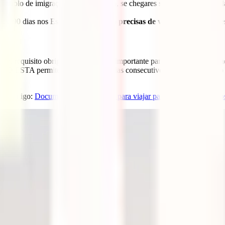
ontrolo de imigração. Caso contrário, se chegares sem bilhete de parti
s de 90 dias nos Estados Unidos,
não precisas de visto.
No entanto, nes
m requisito obrigatório. Uma dica importante para viajar para os Esta
gem. O ESTA permite-te viajar até 90 dias consecutivos no país e é váli
ste artigo:
Documentos e Requisitos para viajar para os Estados Unido