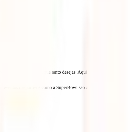
ação desta grande viagem que tanto desejas. Aqui encontrarás as
u eventos desportivos como a SuperBowl são apenas a ponta do