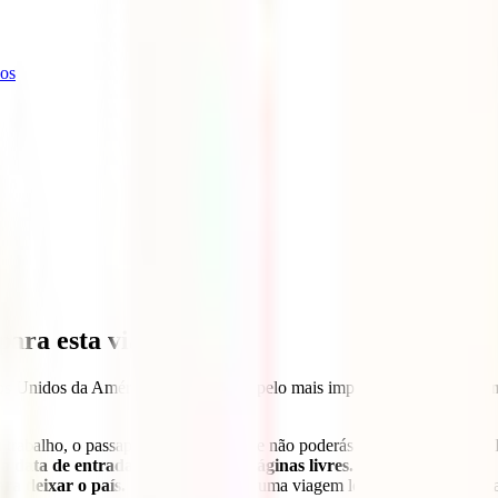
hos
para esta viagem
ados Unidos da América deve começar pelo mais importante, os
document
trabalho, o passaporte é obrigatório e não poderás viajar só com o teu
a data de entrada no país e ter 2 páginas livres.
ara deixar o país.
Se estás a planear uma viagem longa e não sabes qua