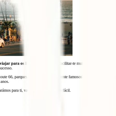
viajar para os Estados Unidos
vai facilitar-te muito a vida na realiz
sucesso.
Route 66, parques nacionais mundialmente famosos como Yellowstone o
 anos.
ámos para ti, vai ser tudo muito mais fácil.