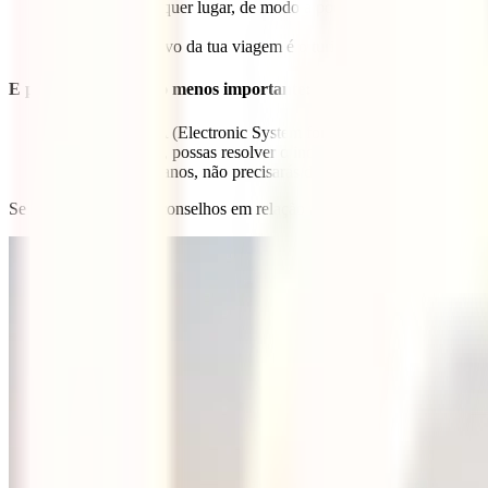
barato para qualquer lugar, de modo a poderes apresentá-lo no c
consideração.
Visto:
Se o motivo da tua viagem é o turismo e vais ficar meno
E por último mas não menos importante:
ESTA:
O ESTA (Electronic System for Travel Authorization) é u
de te ser negado, possas resolver o incidente antes da tua via
nos próximos 2 anos, não precisarás de o requerer de novo.
Se precisares de mais conselhos em relação aos documentos consulta e