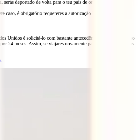
da, serás deportado de volta para o teu país de origem sem a mínima
te caso, é obrigatório requereres a autorização ESTA.
dos Unidos é solicitá-lo com bastante antecedência para que, no caso
do por 24 meses. Assim, se viajares novamente para os Estados Unidos
s.