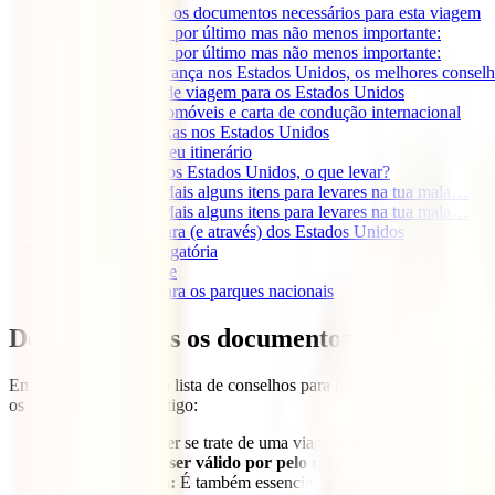
1
Descobre quais os documentos necessários para esta viagem
1.0.1
E por último mas não menos importante:
1.0.1
E por último mas não menos importante:
2
Viajar em segurança nos Estados Unidos, os melhores consel
2.1
Seguro de viagem para os Estados Unidos
3
Aluguer de automóveis e carta de condução internacional
4
Cartões sem taxas nos Estados Unidos
5
Planeia bem o teu itinerário
6
Bagagem para os Estados Unidos, o que levar?
6.0.1
Mais alguns itens para levares na tua mala…
6.0.1
Mais alguns itens para levares na tua mala…
7
Voos baratos para (e através) dos Estados Unidos
8
A gorjeta é obrigatória
9
Registo Viajante
10
Passe anual para os parques nacionais
Descobre quais os documentos necessários 
Em primeiro lugar, esta lista de conselhos para uma viagem aos Est
os que deves levar contigo:
Passaporte:
Quer se trate de uma viagem de turismo, estudo ou 
passaporte
deve ser válido por pelo menos 6 meses a partir d
Bilhete de saída:
É também essencial que tenhas um
bilhete p