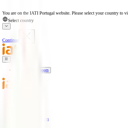
You are on the IATI Portugal website. Please select your country to vi
Select country
Continue
Seguros de Viagem
Universo IATI
Blog
Apoio
Seguros de Viagem
IATI Estrela