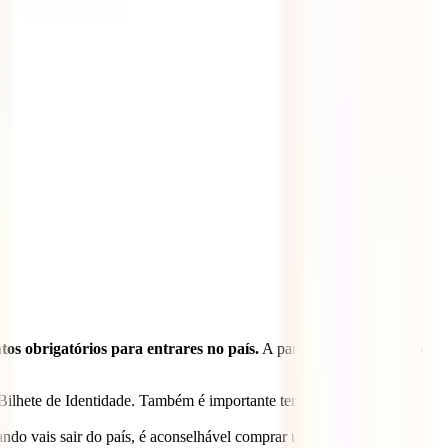
os obrigatórios para entrares no país.
A partir de hoje, estes são
 Bilhete de Identidade. Também é importante ter em conta que o
ndo vais sair do país, é aconselhável comprar um bilhete de avião