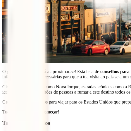
O grande momento está a aproximar-se! Esta lista de
conselhos para 
informações práticas necessárias para que a tua visita ao país seja um 
Cidades emblemáticas como Nova Iorque, estradas icónicas como a 
icebergue que leva milhões de pessoas a rumar a este destino todos os
Graças a estes conselhos para viajar para os Estados Unidos que prepar
Tudo pronto? Vamos começar!
Tabla de contenidos