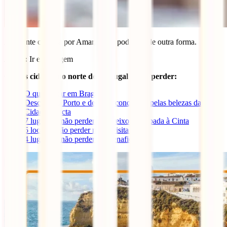
Amarante começa por Amar, e não podia ser de outra forma.
Autor:
Ir em Viagem
Outras cidades no norte de Portugal a não perder:
O que visitar em Braga
Descobre o Porto e deixa-te conquistar pelas belezas da
Cidade Invicta
7 lugares a não perder em Freixo de Espada à Cinta
5 locais a não perder numa visita a Fafe
4 lugares a não perder em Penafiel