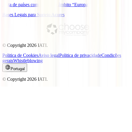
Lista de países com cobertura âmbito “Europa”
Bases Legais para Sorteio Açores
© Copyright
2026
IATI.
Politica de Cookies
Aviso legal
Politica de privacidade
Condições
gerais
Whistleblowing
Portugal
© Copyright
2026
IATI.