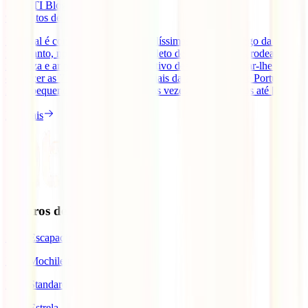
IATI Blog
9
minutos de leitura
Portugal é conhecido pelas suas belíssimas praias ao longo da costa,
no entanto, no seu interior, está repleto de praias fluviais rodeadas de
natureza e ar puro. Por isso, o objetivo deste é artigo é dar-lhe a
conhecer as 7 melhores praias fluviais da zona Centro de Portugal.
Estes pequenos paraísos, muitas das vezes desconhecidos até [...]
Ler mais
Seguros de Viagem
IATI Escapadinhas
IATI Mochileiro
IATI Standard
IATI Estrela