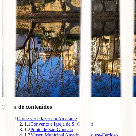
Tabla de contenidos
1
O que ver e fazer em Amarante
1.1
Convento e Igreja de S. Gonçalo
1.2
Ponte de São Gonçalo
1.3
Museu Municipal Amadeo de Souza-Cardoso