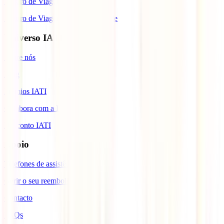
Seguro de Viagem para Tailândia
Seguro de Viagem para Cabo Verde
Universo IATI
Sobre nós
Blog
Prémios IATI
Colabora com a IATI
Desconto IATI
Apoio
Telefones de assistência
Gerir o seu reembolso
Contacto
FAQs