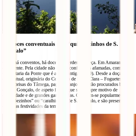
Os doces conventuais e os “quilhõezinhos de S.
Gonçalo”
Onde há conventos, há doces de perder a cabeça. Em Amarante não
é diferente. Pela cidade não faltam confeitarias afamadas, como a
Confeitaria da Ponte que é a mais antiga (1930). Desde a doçaria
conventual, originária do Convento de Santa Clara – Foguetes,
lérias, brisas do Tâmega, papos de anjo – aos tão procurados bolos
de São Gonçalo, de aspeto fálico, que são sempre motivo de
curiosidade e de grandes gargalhadas. Chamam-se popularmente
“quilhõezinhos” ou “caralhinhos” de S. Gonçalo, e são presença
certa nas festividades da terra.