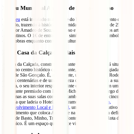
Museu Municipal Amadeo de Souza-Cardoso
O
Museu
está instalado numa parte do Edifício do Convento de S.
Gonçalo, trazendo à história modernidade. Guarda cerca de 25 obras
do pintor Amadeo de Souza-Cardoso e trabalhos de outros artistas
amarantinos. O 1€ de entrada é tão simbólico quanto o simbolismo
destas obras enquanto contributo cultural desta região.
Hotel Casa da Calçada Relais & Chateaux
A Casa da Calçada, construída durante o século XIV, está situada
em pleno centro histórico de Amarante, com vista privilegiada para a
Igreja de São Gonçalo. É, atualmente, um hotel de luxo. Rodeada de
árvores centenárias e de uma fortaleza que contrasta com a sua cor
amarela, o seu interior respira requinte e sofisticação. Tem um
restaurante premiado com Estrela Michelin, chamado Largo do
Paço, mas as suas salas convidam também a um chá das cinco. Na
muralha que ladeia o Hotel, encontramos a Casa
Dolmen,
Desenvolvimento Local e Regional,
um espaço interpretativo e de
conhecimento que coloca Amarante na confluência que a define:
Terras de Basto, Minho, Trás-os-Montes e Douro, e na Rota do
Românico. É um espaço que merece visita.