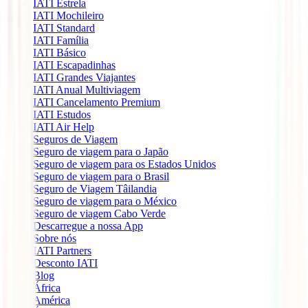
IATI Estrela
IATI Mochileiro
IATI Standard
IATI Família
IATI Básico
IATI Escapadinhas
IATI Grandes Viajantes
IATI Anual Multiviagem
IATI Cancelamento Premium
IATI Estudos
IATI Air Help
Seguros de Viagem
Seguro de viagem para o Japão
Seguro de viagem para os Estados Unidos
Seguro de viagem para o Brasil
Seguro de Viagem Tâilandia
Seguro de viagem para o México
Seguro de viagem Cabo Verde
Descarregue a nossa App
Sobre nós
IATI Partners
Desconto IATI
Blog
África
América