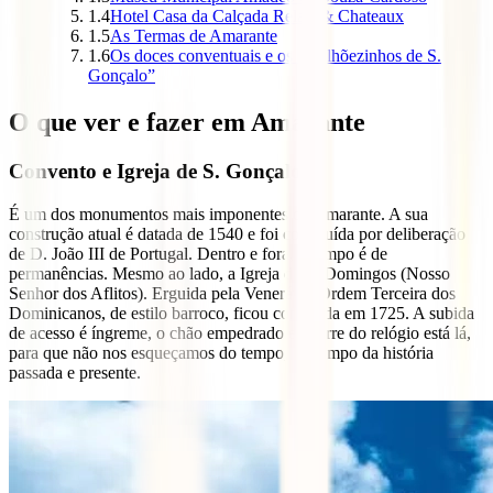
1.4
Hotel Casa da Calçada Relais & Chateaux
1.5
As Termas de Amarante
1.6
Os doces conventuais e os “quilhõezinhos de S.
Gonçalo”
O que ver e fazer em Amarante
Convento e Igreja de S. Gonçalo
É um dos monumentos mais imponentes de Amarante. A sua
construção atual é datada de 1540 e foi construída por deliberação
de D. João III de Portugal. Dentro e fora, o tempo é de
permanências. Mesmo ao lado, a Igreja de S. Domingos (Nosso
Senhor dos Aflitos). Erguida pela Venerável Ordem Terceira dos
Dominicanos, de estilo barroco, ficou concluída em 1725. A subida
de acesso é íngreme, o chão empedrado e a torre do relógio está lá,
para que não nos esqueçamos do tempo, do tempo da história
passada e presente.