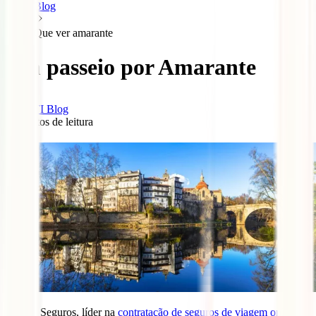
Blog
Que ver amarante
Um passeio por Amarante
IATI Blog
4
minutos de leitura
0
A IATI Seguros, líder na
contratação de seguros de viagem online
,