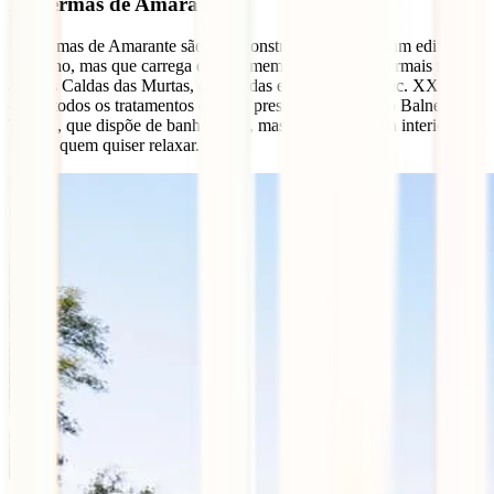
As Termas de Amarante
As Termas de Amarante são uma construção recente, num edifício
moderno, mas que carrega em si a memória das curas termais nas
antigas Caldas das Murtas, encerradas em meados do séc. XX. Se
quase todos os tratamentos exigem prescrição médica, o Balneário
Termal, que dispõe de banho turco, massagens e piscina interior, está
lá para quem quiser relaxar.