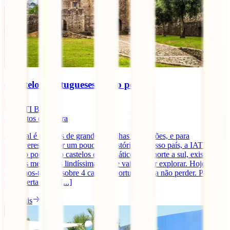
4 castelos portugueses a não perder
IATI Blog
4
minutos de leitura
Portugal é um país de grandes batalhas e tradições, e para
conheceres melhor um pouco da história do nosso país, a IATI viaja
contigo por quatro castelos emblemáticos. De norte a sul, existem
cidades medievais lindíssimas e que vais adorar explorar. Hoje
contamos-te tudo sobre 4 castelos portugueses a não perder. Parte à
descoberta numa [...]
Ler mais