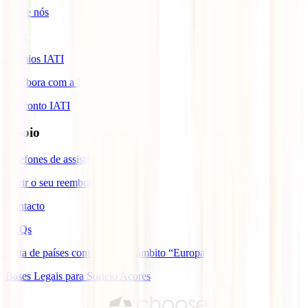
Sobre nós
Blog
Prémios IATI
Colabora com a IATI
Desconto IATI
Apoio
Telefones de assistência
Gerir o seu reembolso
Contacto
FAQs
Lista de países com cobertura âmbito “Europa”
Bases Legais para Sorteio Açores