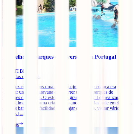
Os melhores parques de diversões em Portugal
IATI Blog
8
minutos de leitura
Uma vez conhecemos uma pessoa cujo sonho de criança era
comprar uma autocaravana e percorrer todos os parques de
diversões da Europa. O esforço era grande e difícil de realizar,
principalmente por uma criança nos anos 90… Mas hoje em dia com
os voos baratos e a facilidade de viajar que existe, visitar vários
parques [...].
Ler mais