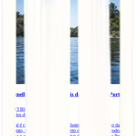
As 7 melhores praias fluviais do Centro de Portugal
IATI Blog
9
minutos de leitura
Portugal é conhecido pelas suas belíssimas praias ao longo da costa,
no entanto, no seu interior, está repleto de praias fluviais rodeadas de
natureza e ar puro. Por isso, o objetivo deste é artigo é dar-lhe a