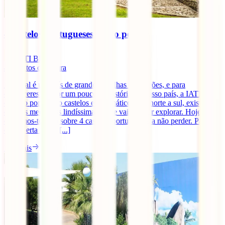
4 castelos portugueses a não perder
IATI Blog
4
minutos de leitura
Portugal é um país de grandes batalhas e tradições, e para
conheceres melhor um pouco da história do nosso país, a IATI viaja
contigo por quatro castelos emblemáticos. De norte a sul, existem
cidades medievais lindíssimas e que vais adorar explorar. Hoje
contamos-te tudo sobre 4 castelos portugueses a não perder. Parte à
descoberta numa [...]
Ler mais