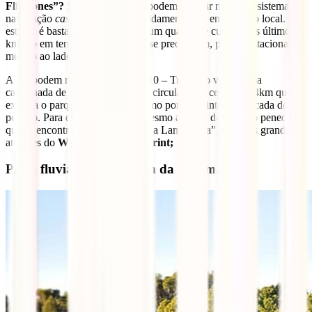
Flinstones”?
Se forem de carro podem colocar no vosso sistema de
navegação
casa do penedo
e rapidamente vão encontrar o local. A
estrada é bastante acessível, tem um quanto de curvas e os últimos
km são em terra batida, mas não se preocupem, podem estacionar
mesmo ao lado da casa.
A pé, podem realizar o trilho PR10 – Trilho do vento, uma
caminhada de media dificuldade, circular e de cerca de 14km que
explora o parque eólico e tem como ponto de interessa a cada do
penedo. Para quem não sabe é mesmo ao lado da cada do penedo
que se encontra o famoso “salto da Lameirinha”, uma das grandes
atrações do
WRC Fafe Rally Sprint;
Praia fluvial da Barragem da Queimadela