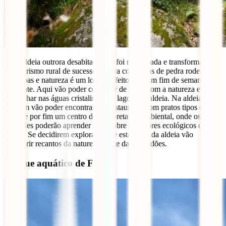
Uma aldeia outrora desabitada que foi recuperada e transformada
num turismo rural de sucesso. Agora com casas de pedra rodeadas
de lagoas e natureza é um local perfeito para um fim de semana
relaxante. Aqui vão poder contactar de perto com a natureza e
mergulhar nas águas cristalinas das lagoas da aldeia. Na aldeia
também vão poder encontrar um restaurante com pratos tipos do
Norte e por fim um centro de interpretação ambiental, onde os
hóspedes poderão aprender mais sobre os valores ecológicos da
região. Se decidirem explorar o que está perto da aldeia vão
descobrir recantos da natureza longe das multidões.
Parque aquático de Fafe