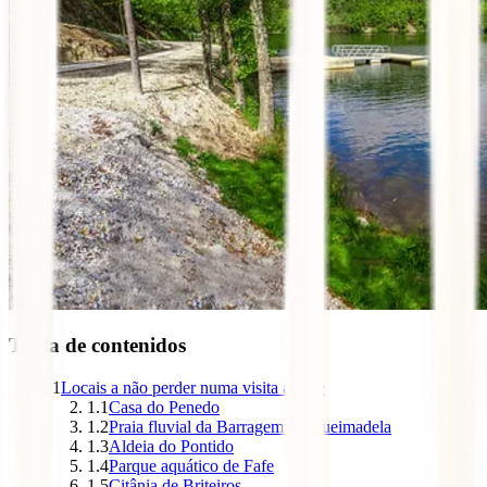
Tabla de contenidos
1
Locais a não perder numa visita a Fafe
1.1
Casa do Penedo
1.2
Praia fluvial da Barragem da Queimadela
1.3
Aldeia do Pontido
1.4
Parque aquático de Fafe
1.5
Citânia de Briteiros