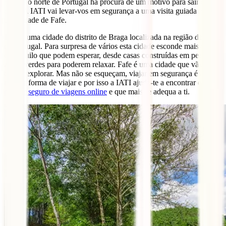
Estão no norte de Portugal há procura de um motivo para sair de
casa? A IATI vai levar-vos em segurança a uma visita guiada por
esta cidade de Fafe.
Fafe
é uma cidade do distrito de Braga localizada na região do norte
de Portugal. Para surpresa de vários esta cidade esconde mais do
que aquilo que podem esperar, desde casas construídas em pedras a
zonas verdes para poderem relaxar. Fafe é uma cidade que vão
querer explorar. Mas não se esqueçam, viajar em segurança é a
melhor forma de viajar e por isso a IATI ajuda-te a encontrar o
melhor seguro de viagens online
e que mais se adequa a ti.