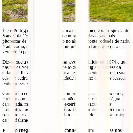
É em Portugal, na cidade de Fafe mais precisamente na freguesia de
Várzea da Cova que podemos encontrar uma das casas mais
pitorescas de Portugal, localizado no alto do monte rodeada de nada.
Nada como, silencio, natureza, tranquilidade, a força do vento e a
verdadeira paz interior.
Diz-se que a construção desta casa teve o seu início em 1974 e que
nasceu da vontade de um engenheiro de se refugiar do stress da
cidade. Infelizmente o dono da casa neste momento já nem na sua
casa de pedra encontra a tranquilidade pelo facto de várias pessoas
tentarem saciar a sua curiosidade.
Construída entre 4 penedos, o seu interior faz jus ao seu exterior,
também com um ambiente rústico, não tem luz, rede, nem água
canalizada, mas tem uma piscina exterior que sacia os seus
habitantes nos dias quentes de verão. Diz-se também que tem um
sofá que pesa cerca de 350kg e vidros à prova de bala para proteger
de vandalismos.
E como chegar à casa também conhecida como a “Casa dos