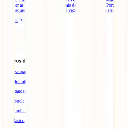
conhecer as 7 melhores praias fluviais da zona Centro de Portugal.
Estes pequenos paraísos, muitas das vezes desconhecidos até [...]
Ler mais
Seguros de Viagem
IATI Escapadinhas
IATI Mochileiro
IATI Standard
IATI Estrela
IATI Familia
IATI Básico