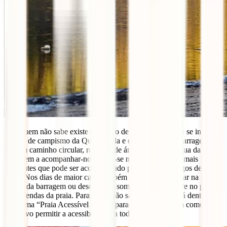
Para quem não sabe existe um trilho de apenas 3 km que se inicia no
parque de campismo da Queimadela e dá a volta à sua barragem.
Por um caminho circular, rodeado de árvores e com a água da
barragem a acompanhar-nos, torna-se num dos passeios mais
relaxantes que pode ser acompanhado pelos vossos amigos de 4
patas. Nos dias de maior calor também se podem refrescar na praia
fluvial da barragem ou descansar à sombra de uma árvore no parque
de merendas da praia. Para quem não sabe esta praia está dentro do
programa “Praia Acessível – Praia para Todos!” que tem como
objectivo permitir a acessibilidade a todos.