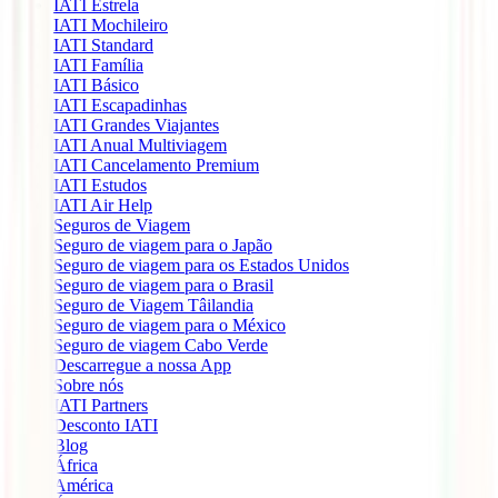
IATI Estrela
IATI Mochileiro
IATI Standard
IATI Família
IATI Básico
IATI Escapadinhas
IATI Grandes Viajantes
IATI Anual Multiviagem
IATI Cancelamento Premium
IATI Estudos
IATI Air Help
Seguros de Viagem
Seguro de viagem para o Japão
Seguro de viagem para os Estados Unidos
Seguro de viagem para o Brasil
Seguro de Viagem Tâilandia
Seguro de viagem para o México
Seguro de viagem Cabo Verde
Descarregue a nossa App
Sobre nós
IATI Partners
Desconto IATI
Blog
África
América