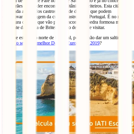
A cerca de 20km de Fafe no alto de São Romão e já no concelho de
Guimarães vão poder encontrar a citânia de Briteiros. Esta citânia
tem ainda alguns dos castros da idade do ferro que podem
comprovar a passagem da cultura castreja por Portugal. É no museu
da cultura castreja que vão poder encontrar a pedra formosa mais
relevante da citânia de Briteiros, não deixem de visitar.
E já que estás pelo norte de Portugal, porque não dar um saltinho a
Braga, o segundo melhor Destino Europeu de 2019
?