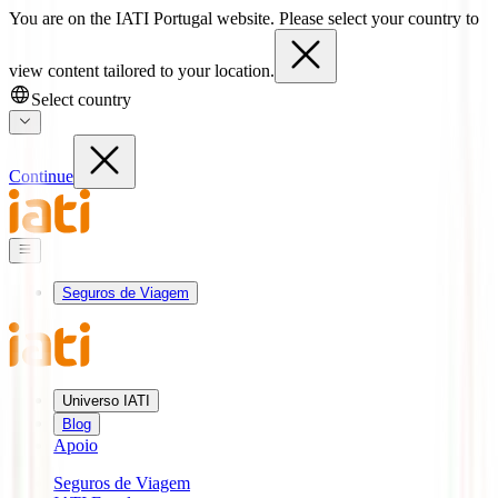
You are on the IATI Portugal website. Please select your country to
view content tailored to your location.
Select country
Continue
Seguros de Viagem
Universo IATI
Blog
Apoio
Seguros de Viagem