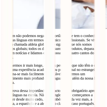
Também não podemos negar a importância que tem o conhecimento
de outras línguas em termos académicos e profissionais. Se vivemos
hoje na chamada aldeia global, isso significa que nós somos
cidadãos globais; todos os dias consumimos produtos, depara-mo-
nos com notícias e lidamos com pessoas dos quatro cantos do
mundo.
Se quisermos ir mais longe, quantas pessoas é que não têm o desejo
de ter uma experiência académica ou profissional no estrangeiro?
Isto torna-se mais facilmente alcançável se tivermos um
conhecimento mais profundo em línguas, para além da nossa língua
materna.
Uma prova dessa importância é o facto de ser obrigatório aprender
novas línguas na escola. Não só a inglesa, que começamos a
aprender desde muito cedo, mas também, e cada vez mais, a
francesa, a espanhola e a alemã. Isto claro, no caso português.