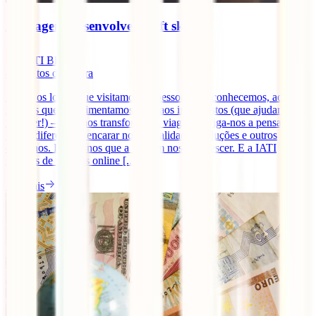
As viagens desenvolvem soft skills?
IATI Blog
4
minutos de leitura
Desde os locais que visitamos, às pessoas que conhecemos, aos
sabores que experimentamos e até aos imprevistos (que ajudamos a
resolver!) – tudo nos transforma. A viagem obriga-nos a pensar de
forma diferente, a encarar novas realidades, soluções e outros
caminhos. Dizem-nos que a viagem nos faz crescer. E a IATI
seguros de viagens online [...]
Ler mais