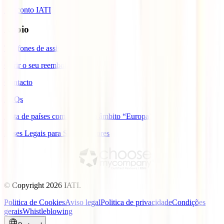
Desconto IATI
Apoio
Telefones de assistência
Gerir o seu reembolso
Contacto
FAQs
Lista de países com cobertura âmbito “Europa”
Bases Legais para Sorteio Açores
© Copyright
2026
IATI.
Politica de Cookies
Aviso legal
Politica de privacidade
Condições
gerais
Whistleblowing