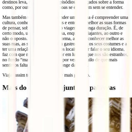
destinos leva, muitas vezes, a episódios engraçados sobre a forma
como, por outros meios, as pessoas se entendem sem se entender.
Mas também sabemos que aprender uma língua é compreender uma
cultura, conhecer as suas pessoas e entender melhor as suas formas
de pensar, sobretudo quando são viagens de longa duração. É, de
certo modo, uma adaptação nossa, enquanto viajantes, ao outro e
não o oposto. Passamos, desta forma, a poder conhecer melhor as
suas ruas, as suas histórias, a sua gastronomia, os seus costumes e a
ter uma relação mais próxima dos locais. Saber falar o seu idioma,
faz com que nos sintamos melhor em lugares que nos são estranhos,
no fundo “mais em casa” que é, por vezes, aquilo de que mais
sentimos falta quando estamos longe da nossa.
Viajar assim torna-se mais fácil e mais genuíno.
Mais do que um conjunto de palavras