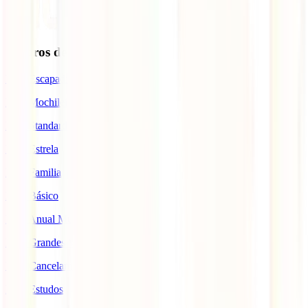
Seguros de Viagem
IATI Escapadinhas
IATI Mochileiro
IATI Standard
IATI Estrela
IATI Familia
IATI Básico
IATI Anual Multiviagem
IATI Grandes Viajantes
IATI Cancelamento Premium
IATI Estudos