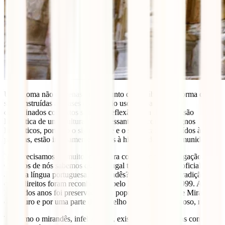
Um idioma não é apenas um conjunto de vocábulos. A forma como
são construídas as frases e o próprio uso das palavras em
determinados contextos são uma reflexão clara da expressão
linguística de uma cultura. É interessante ver como os signos
linguísticos, portanto o significante e o significado atribuídos às
palavras, estão intimamente ligados à história de uma comunidade.
Não precisamos de muito longe para compreender esta ligação.
Quantos de nós sabemos que Portugal tem como língua oficial, para
aleḿ da língua portuguesa, o mirandês? Uma língua de tradição oral
cujos direitos foram reconhecidos pelo Parlamento em 1999. Ao
longo dos anos foi preservada pela população agrícola de Miranda
do Douro e por uma parte do concelho de Vimioso. Curioso, não é?
Tal como o mirandês, infelizmente, existem outras línguas com um