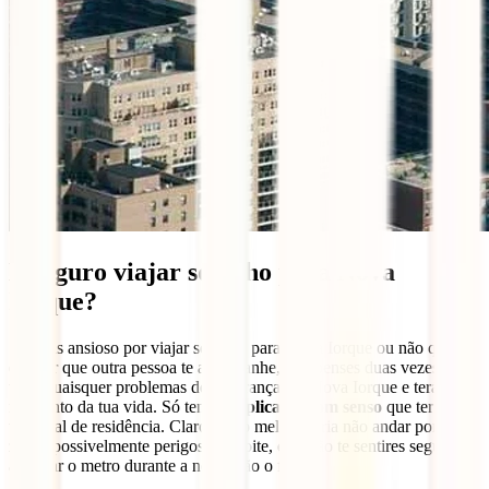
É seguro viajar sozinho para Nova
Iorque?
Se estás ansioso por viajar sozinho para Nova Iorque ou não queres
esperar que outra pessoa te acompanhe, não penses duas vezes! Não
terás quaisquer problemas de segurança em Nova Iorque e terás o
momento da tua vida. Só tens de
aplicar o bom senso
que terias no
teu local de residência. Claro que o melhor seria não andar por
zonas possivelmente perigosas à noite, e se não te sentires seguro ao
apanhar o metro durante a noite, não o faças.