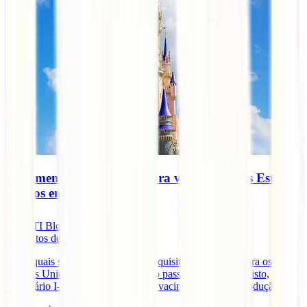
Documentos e requisitos para viajar para os Estados
Unidos em 2026
IATI Blog
9
minutos de leitura
Saiba quais são os documentos e requisitos para viajar para os
Estados Unidos em 2026, incluindo passaporte, ESTA, visto,
formulário I-94, seguro de viagem, vacinas e carta de condução.