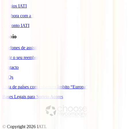
Prémios IATI
Colabora com a IATI
Desconto IATI
Apoio
Telefones de assistência
Gerir o seu reembolso
Contacto
FAQs
Lista de países com cobertura âmbito “Europa”
Bases Legais para Sorteio Açores
© Copyright
2026
IATI.