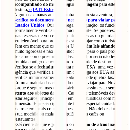
acompanhado do melhor seguro de viagem
para este
destino
,
o
IATI Estrela
.
Algumas semanas antes de embarcares nesta aventura,
verifica os documentos que necessitas para viajar para os
Estados Unidos
. Quando chegas à imigração, os funcionários
normalmente verificam-te minuciosamente. Se puderes, traz as
tuas reservas de voo e alojamento impressas ou guardadas no
teu telemóvel para provar que estás a viajar como turista.
Tem em mente que os Estados Unidos
têm leis alfandegárias
muito rigorosas e não é permitido trazer para o país produtos
de carne como presunto ou latas. O melhor seria não levares
comida contigo e encontrar tudo na cidade de destino.
Verifica se a
fechadura da tua mala é TSA
, uma vez que a
agência que verifica a bagagem que chega aos EUA as
verifica minuciosamente e, se abertas, pode quebrá-las.
Como a maioria das cidades do mundo, viajar para Nova
Iorque é seguro, mas é necessário ainda assim estar
sempre
atento aos objetos de valor.
Carteiras e telemóveis devem
estar seguros, principalmente em zonas turísticas com maior
dimensão. É preciso igualmente ter um especial cuidado no
metro e em locais como a Times Square. Não deixes também
a tua mochila ou mala sem vigilância em cafés ou
restaurantes.
Está ciente de que
é proibido o consumo de álcool
nas ruas e
espaços públicos sob pena de multa. As pessoas com menos