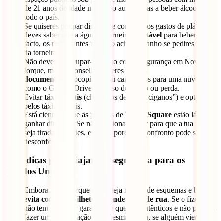
de 21 anos de idade não estão autorizadas a beber álcool em
todo o país.
Se quiseres poupar dinheiro e controlar os gastos de plástico,
deves saber que a água da torneira
é potável
para beber. De
facto, os restaurantes não vão achar estranho se pedires água
da torneira.
Não deves preocupar-te muito com a segurança em Nova
Iorque, mas é aconselhável teres os teus
documentos
fotocopiados ou carregados para uma nuvem
como o Google Drive em caso de roubo ou perda.
Evitar
táxis ilegais
(chamados de “táxis ciganos”) e optar
pelos táxis oficiais.
Está ciente de que as pessoas de
Times Square
estão lá para
ganhar dinheiro. Se não tencionas pagar para que a tua foto
seja tirada com eles, evita-os porque o confronto pode ser
desconfortável.
Mais dicas para viajar em segurança para os
Estados Unidos:
Embora Nova Iorque não esteja repleta de esquemas e burlas,
evita comprar bilhetes a vendedores de rua
. Se o fizeres,
não tem qualquer garantia de que são autênticos e não poderás
fazer uma reclamação. Da mesma forma, se alguém vier ao