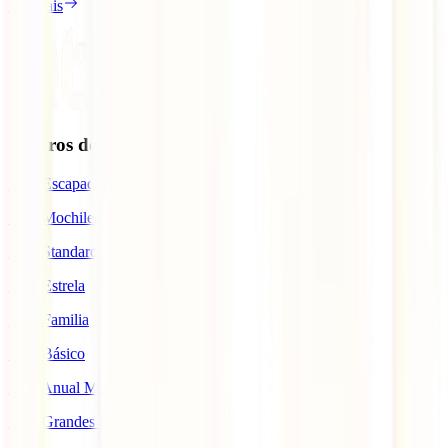
Ler mais
Seguros de Viagem
IATI Escapadinhas
IATI Mochileiro
IATI Standard
IATI Estrela
IATI Familia
IATI Básico
IATI Anual Multiviagem
IATI Grandes Viajantes