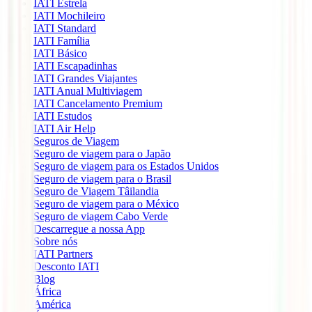
IATI Estrela
IATI Mochileiro
IATI Standard
IATI Família
IATI Básico
IATI Escapadinhas
IATI Grandes Viajantes
IATI Anual Multiviagem
IATI Cancelamento Premium
IATI Estudos
IATI Air Help
Seguros de Viagem
Seguro de viagem para o Japão
Seguro de viagem para os Estados Unidos
Seguro de viagem para o Brasil
Seguro de Viagem Tâilandia
Seguro de viagem para o México
Seguro de viagem Cabo Verde
Descarregue a nossa App
Sobre nós
IATI Partners
Desconto IATI
Blog
África
América