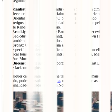
são as seguintes:
Manhattan:
Diz-se que a partir da 96th Street para cima se
deve ter mais cuidado, especialmente à noite. O Harlem
Oriental (também chamado “O bairro”) é considerado
perigoso. Também é recomendado não andar à noite pela Ilha
de Randall e pelo Central Park.
Brooklyn:
East New York e Brownsville devem ser evitadas.
Bed-Stuy (Bedford-Stuyvesant), Ocean Hill e Crown Heights
também não são recomendados.
Bronx:
O Bronx do Sul é uma zona problemática,
especialmente devido ao tráfico de droga. Seria aconselhável
ficar longe dos bairros de Hunts Points, Morrisania, Melrose e
Port Morris.
Queens:
a parte sul do Aeroporto de LaGuardia, East Elmhurt
e Jackson Heights.
Em qualquer caso e para facultar-lhe também um estudo mais
detalhado, podes consultar
este mapa
,
onde são analisadas as taxas
de criminalidade de cada distrito de Nova Iorque.