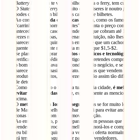
Battery Park
para te vender bilhetes para o ferry, tem cuidado.
O
Staten Island Ferry
é gratuito e se quiseres ir noutro
ferry
,
podes comprar um bilhete nas cabines de bilhetes.
Ao comprar
comida em bancas de rua
, como os famosos
“carrinhos de cachorros quentes”, pergunta o preço com
antecedência. Há casos de vendedores que cobram até 10
vezes mais a pessoas, que apenas por intuição, não lhes
parecem nova-iorquinas. Tem em mente que um cachorro
quente normalmente não custa mais do que $1,5-$2.
Se planeares comprar
produtos eletrónicos e tecnológicos
,
verifica o preço médio dos artigos que pretendes comprar. Usa
o bom senso para avaliar as condições do negócio, e se este te
parece ou não demasiado barato. Há lojas que vendem
produtos contrafeitos, e por vezes não são assim tão difíceis
de detetar.
Como também não o farias na tua própria cidade,
é melhor
evitar áreas isoladas à noite
, especialmente as mencionadas
acima.
O
metro de Nova Iorque é seguro
, mas se for muito longe
de Manhattan, é melhor apanhar um táxi para evitar andar por
zonas isoladas e com menos movimentação.
Ao entrar no metro, podes deparar-te com pessoas que
vendem o seu Metrocard. O melhor é ignorá-los e comprar o
teu bilhete nas máquinas, uma vez que a oferta normalmente
irá terminar num esquema por parte dos vendedores.