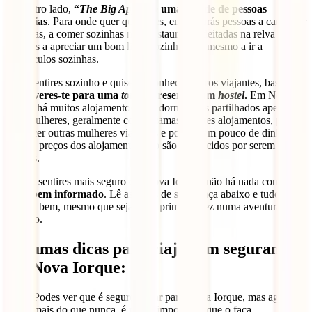
Por outro lado,
“
The Big Apple
” é uma cidade de pessoas
solitárias
. Para onde quer que olhes, encontrarás pessoas a caminhar
sozinhas, a comer sozinhas num restaurante, deitadas na relva nos
parques a apreciar um bom livro sozinhas, ou mesmo a ir a
espetáculos sozinhas.
Se te sentires sozinho e quiseres conhecer outros viajantes, basta
inscreveres-te para uma
tour
ou reservar um
hostel
.
Em Nova
Iorque há muitos alojamentos com dormitórios partilhados apenas
para mulheres, geralmente com 4 camas. Nestes alojamentos, podes
conhecer outras mulheres viajantes e poupar um pouco de dinheiro,
pois os preços dos alojamentos não são conhecidos por serem mais
baratos.
Para te sentires mais seguro em Nova Iorque, não há nada como
estar bem informado
. Lê as dicas de segurança abaixo e tudo
correrá bem, mesmo que seja a tua primeira vez numa aventura
sozinho.
Algumas dicas para viajar em segurança
em Nova Iorque:
Podes ver que é seguro viajar para Nova Iorque, mas agora
mais do que nunca, é muito importante que o faça