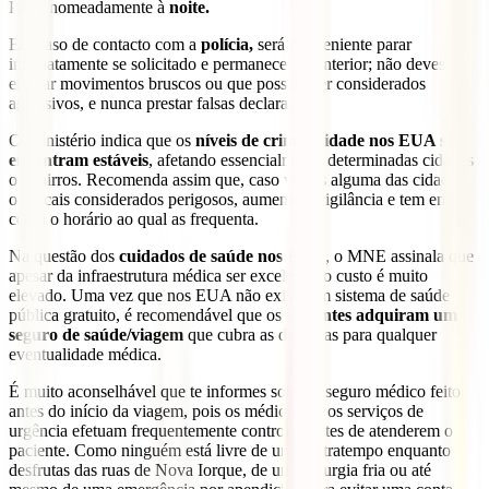
Park, nomeadamente à
noite.
Em caso de contacto com a
polícia,
será conveniente parar
imediatamente se solicitado e permanecer no interior; não deves
efetuar movimentos bruscos ou que possam ser considerados
agressivos, e nunca prestar falsas declarações.
O Ministério indica que os
níveis de criminalidade nos EUA se
encontram estáveis
, afetando essencialmente determinadas cidades
ou bairros. Recomenda assim que, caso visites alguma das cidades
ou locais considerados perigosos, aumenta a vigilância e tem em
conta o horário ao qual as frequenta.
Na questão dos
cuidados de saúde nos EUA
, o MNE assinala que
apesar da infraestrutura médica ser excelente, o custo é muito
elevado. Uma vez que nos EUA não existe um sistema de saúde
pública gratuito, é recomendável que os
viajantes adquiram um
seguro de saúde/viagem
que cubra as despesas para qualquer
eventualidade médica.
É muito aconselhável que te informes sobre o seguro médico feito
antes do início da viagem, pois os médicos ou os serviços de
urgência efetuam frequentemente controlos antes de atenderem o
paciente. Como ninguém está livre de um contratempo enquanto
desfrutas das ruas de Nova Iorque, de uma cirurgia fria ou até