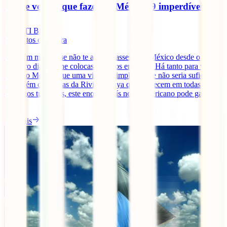
O que ver e o que fazer no México: 9 imperdíveis
IATI Blog
9
minutos de leitura
Seria um milagre se não te apaixonasses pelo México desde o
primeiro dia que lhe colocas os olhos em cima. Há tanto para ver e
fazer no México que uma viagem simplesmente não seria suficiente.
Para além das praias da Riviera Maya que aparecem em todas os
catálogos turísticos, este enorme país norte-americano pode gabar-se
[...]
Ler mais