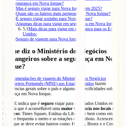
segurança em Nova Iorque?
2
Mas é seguro viajar para Nova Iorque em 2025?
3
Quais são os bairros mais perigosos de Nova Iorque?
4
É seguro viajar sozinho para Nova Iorque?
5
Algumas dicas para viajar em segurança em Nova Iorque:
5.1
Mais dicas para viajar em segurança para os Estados
Unidos:
6
Seguro de viagem para Nova Iorque
O que diz o Ministério dos Negócios
Estrangeiros sobre a segurança em Nova
Iorque?
As
recomendações de viagem do Ministério dos Negócios
Estrangeiros Português (MNE) aos Estados Unidos
fazem
advertências gerais sobre o país e algumas especificidades sobre a
segurança em Nova Iorque.
O MNE indica que é
seguro
viajar para os Estados Unidos embora
defenda que é aconselhável uma
maior vigilância nos locais mais
turísticos
: Times Square, Estátua da Liberdade bem como em zonas
onde se frequenta o metro e as estações de comboio. Acrescenta
ainda que se deve evitar bairros como: Harlem, Bronx e o Central