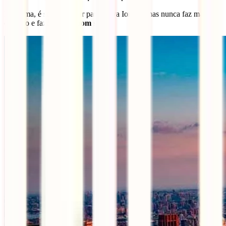
Em suma, é seguro viajar para Nova Iorque, mas nunca faz mal ter
cuidado e fazê-lo com
bom senso
.