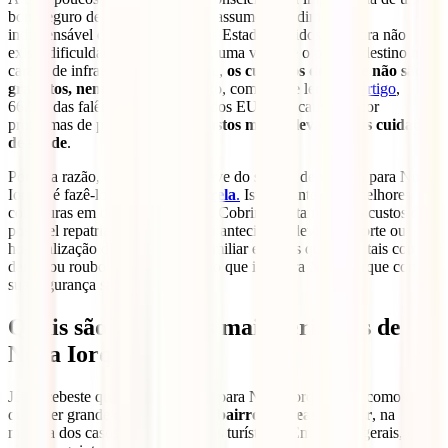
bom seguro de viagem, mas este assume uma dimensão
indispensável quando se trata dos Estados Unidos. Embora não
exista dificuldade em ser tratado, uma vez que o país de destino não
carece de infraestruturas de saúde,
os cuidados de saúde não são
gratuitos, nem baratos
. De facto, como pode ler
neste
artigo
,
66,5% das falências individuais dos EUA são causadas por
problemas de pagamento com
custos muito elevados dos cuidados
de saúde
.
Por esta razão, uma das peça chave do seguro de viagem para Nova
Iorque é fazê-lo com o
IATI Estrela
.
Isto garante-te as melhores
coberturas em despesas médicas. Cobriremos também os custos de
possível repatriamento e regresso antecipado devido à morte ou
hospitalização de um membro familiar e outras questões, tais como
danos ou roubo de bagagem, pelo que irás para Nova Iorque com a
sua segurança salvaguardada.
Quais são os bairros mais perigosos de
Nova Iorque?
Já percebeste que é seguro viajar para Nova Iorque, mas como em
qualquer grande cidade,
existem bairros e áreas a evitar
, na
maioria dos casos longe das zonas turísticas. Em termos gerais, estas