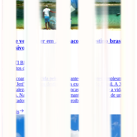
O que ver e fazer em Jericoacoara, destino brasileiro
exclusivo
IATI Blog
4
minutos de leitura
Jericoacoara, conhecida pelos habitantes e visitantes simplesmente
como "Jeri", é um dos destinos mais exclusivos do Brasil. A 300 km
de Fortaleza. Aqui as areias são brancas, a água é azul e a vida é
simples. Na verdade, o local ainda mantém a identidade de uma vila
de pescadores, onde os carros são proibidos e [...]
Ler mais