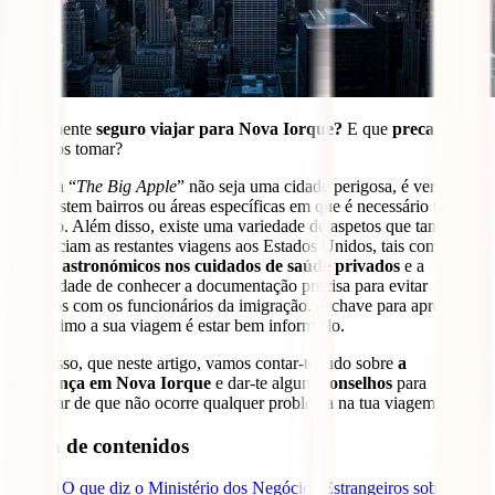
É realmente
seguro viajar para Nova Iorque?
E que
precauções
devemos tomar?
Embora “
The
Big Apple
” não seja uma cidade perigosa, é verdade
que existem bairros ou áreas específicas em que é necessário ter
cuidado. Além disso, existe uma variedade de aspetos que também
influenciam as restantes viagens aos Estados Unidos, tais como: os
preços astronómicos nos cuidados de saúde privados
e a
necessidade de conhecer a documentação precisa para evitar
conflitos com os funcionários da imigração. A chave para aproveitar
ao máximo a sua viagem é estar bem informado.
É por isso, que neste artigo, vamos contar-te tudo sobre
a
segurança em Nova Iorque
e dar-te alguns
conselhos
para
certificar de que não ocorre qualquer problema na tua viagem.
Tabla de contenidos
1
O que diz o Ministério dos Negócios Estrangeiros sobre a