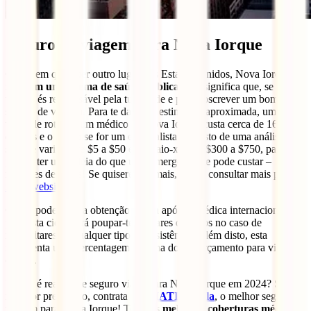
Seguro de viagem para Nova Iorque
Como em qualquer outro lugar nos Estados Unidos, Nova Iorque
não tem um sistema de saúde pública
. Isto significa que, se fores
turista, és responsável pela tua saúde e por subscrever um bom
seguro de viagem. Para te dar uma estimativa aproximada, uma
visita de rotina a um médico de Nova Iorque custa cerca de 160
dólares e o dobro se for um especialista. O custo de uma análise ao
sangue varia entre $5 a $50 e um raio-x entre $300 a $750, para que
possas ter uma ideia do que uma emergência te pode custar –
milhares de euros! Se quiseres ler mais, podes consultar mais preços
neste website
.
Como podes ver, a obtenção da tua apólice médica internacional
para esta cidade irá poupar-te milhares de euros no caso de
necessitares de qualquer tipo de assistência. Além disto, esta
representa uma percentagem mínima do teu orçamento para visitar a
cidade.
Então, é realmente seguro viajar para Nova Iorque em 2024? Sim,
mas por precaução, contrata o teu
IATI Estrela
, o melhor seguro de
viagem para Nova Iorque! Terás
as melhores coberturas médicas
.