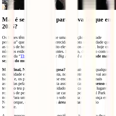
Mas é seguro viajar para Nova Iorque em
2025?
Os filmes têm dado a Nova Iorque uma reputação de “cidade
perigosa” que não é realmente merecida. Embora seja verdade que
as taxas de homicídios foram muito elevadas nos anos 90, hoje os
números estão longe de ser chocantes. De facto, de acordo com um
estudo da “
The Economist
“
, “
The Big Apple
” é a
15ª cidade mais
segura do mundo
.
Mas afinal, Nova Iorque é perigosa?
Não mais do que qualquer
outra cidade europeia! Como turista, normalmente não se vai aos
bairros e, os pontos quentes, não se encontram nas áreas mais
assoladas pela criminalidade. Basta assim, aplicar o
bom senso
que
terias no teu país. É preciso ter cuidado com a carteira em lugares
repletos de pessoas e também evitar caminhar pelo Central Park à
noite. Para uma melhor explicação sobre o tema da segurança em
Nova Iorque, descobrirás quais as
áreas a evitar
na secção
seguinte.
Até há poucos anos não existia consciência da importância de um