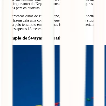
pessoa importante) do Nepal, e é considerada um dos lugares mais
sagrados para os budistas.
Os gigantescos olhos de Buda no topo, e as coloridas bandeiras de
oração fazem dela uma construção que prende o olhar. A stupa foi
atingida pelo terramoto em 2015, mas foi restaurada e aberta aos
visitantes apenas 18 meses depois.
3- Templo de Swayambhunath