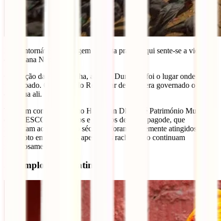
É incontornável a passagem por esta praça. Aqui sente-se a vida
quotidiana Nepalense.
O coração da cidade velha, a praça Durbar já foi o lugar onde o rei
foi coroado. O Palácio do Rei, lugar de onde era governado o país,
continua ali.
Também conhecido como Hanuman Dhoka, é Património Mundial
da UNESCO. Os templos e palácios de estilo pagode, que
remontam ao período do séc. XV, foram gravemente atingidos pelo
terramoto em 2015, mas apesar das rachas tudo continuam
majestosamente de pé.
5- Templo Pashupatinath