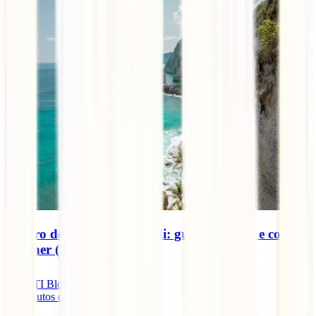
Seguro de viagem para Bali: guia completo e como
escolher (2026)
IATI Blog
12
minutos de leitura