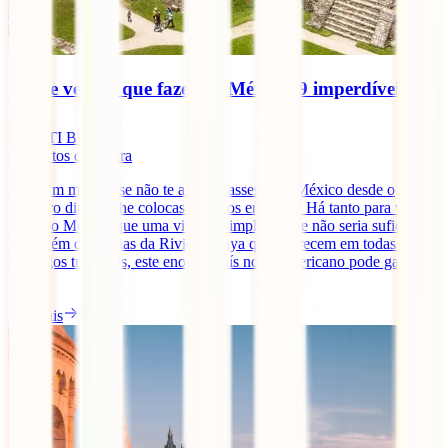
O que ver e o que fazer no México: 9 imperdíveis
IATI Blog
9
minutos de leitura
Seria um milagre se não te apaixonasses pelo México desde o
primeiro dia que lhe colocas os olhos em cima. Há tanto para ver e
fazer no México que uma viagem simplesmente não seria suficiente.
Para além das praias da Riviera Maya que aparecem em todas os
catálogos turísticos, este enorme país norte-americano pode gabar-se
[...]
Ler mais