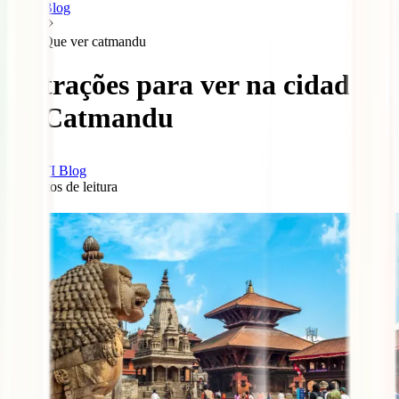
Blog
Que ver catmandu
5 atrações para ver na cidade
de Catmandu
IATI Blog
4
minutos de leitura
0