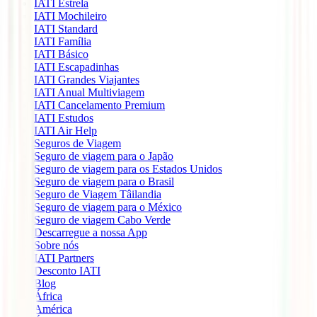
IATI Estrela
IATI Mochileiro
IATI Standard
IATI Família
IATI Básico
IATI Escapadinhas
IATI Grandes Viajantes
IATI Anual Multiviagem
IATI Cancelamento Premium
IATI Estudos
IATI Air Help
Seguros de Viagem
Seguro de viagem para o Japão
Seguro de viagem para os Estados Unidos
Seguro de viagem para o Brasil
Seguro de Viagem Tâilandia
Seguro de viagem para o México
Seguro de viagem Cabo Verde
Descarregue a nossa App
Sobre nós
IATI Partners
Desconto IATI
Blog
África
América