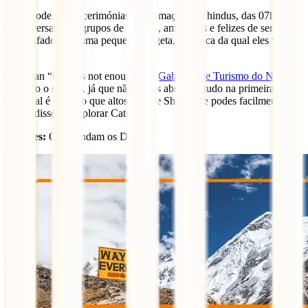
Aqui pode ver as cerimónias de cremação dos hindus, das 07h-10h.
E conversar com grupos de Sadhus, amigáveis e felizes de ser
fotografados por uma pequena gorgeta, em troca da qual eles vão-te
benzer.
O slogan “Once is not enough” do
Gabinete de Turismo do Nepal
faz todo o sentido, já que não podes absorver tudo na primeira visita.
O Nepal é mais do que altos picos e Sherpas, e podes facilmente ter
noção disso ao explorar Catmandu.
Autores:
Onde andam os Duarte?