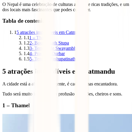
O Nepal é uma celebração de culturas antigas e ricas tradições, e um
dos locais mais fascinantes que podes conhecer.
Tabla de contenidos
1
5 atrações imperdíveis em Catmandu
1.1
1 – Thamel
1.2
2- Boudhanath Stupa
1.3
3- Templo de Swayambhunath
1.4
4- Praça de Durbar
1.5
5- Templo Pashupatinath
5 atrações imperdíveis em Catmandu
A cidade está a abarrotar de gente, é caótica, mas encantadora.
Tudo será muito intenso, uma profusão de visões, cheiros e sons.
1 – Thamel