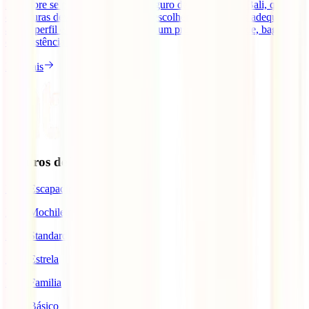
Descobre se precisas mesmo de seguro de viagem para Bali, que
coberturas deves comparar, como escolher a opção mais adequada
ao teu perfil e o que fazer se surgir um problema de saúde, bagagem
ou assistência durante a viagem.
Ler mais
Seguros de Viagem
IATI Escapadinhas
IATI Mochileiro
IATI Standard
IATI Estrela
IATI Familia
IATI Básico