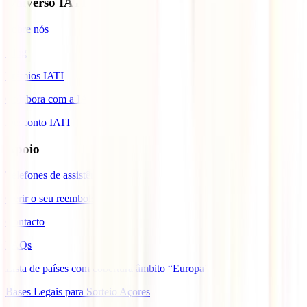
Universo IATI
Sobre nós
Blog
Prémios IATI
Colabora com a IATI
Desconto IATI
Apoio
Telefones de assistência
Gerir o seu reembolso
Contacto
FAQs
Lista de países com cobertura âmbito “Europa”
Bases Legais para Sorteio Açores