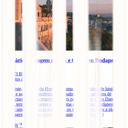
Itinerário de viagem de 4, 5 e 6 dias em Budapeste
IATI Blog
4
minutos de leitura
Budapeste, a capital da Hungria, é uma cidade repleta de história,
cultura e paisagens incríveis, principalmente para amantes de
arquitectura. Com as impressionantes pontes sobre o Rio Danúbio,
banhos termais relaxantes e uma ótima gastronomia, Budapeste
oferece uma experiência única para os viajantes. Se estás a planear
uma viagem para esta cidade fascinante, quer tenhas [...]
Ler mais