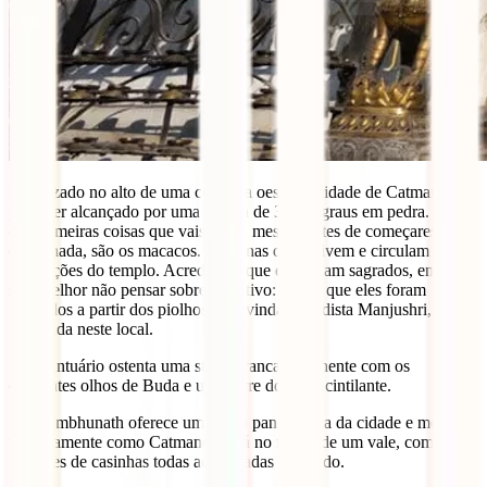
Localizado no alto de uma colina, a oeste da cidade de Catmandu,
pode ser alcançado por uma subida de 365 degraus em pedra. Uma
das primeiras coisas que vais notar, mesmo antes de começares a
caminhada, são os macacos. Centenas deles vivem e circulam pelas
instalações do templo. Acredita-se que eles sejam sagrados, embora
seja melhor não pensar sobre o motivo: dizem que eles foram
formados a partir dos piolhos da divindade budista Manjushri, que
foi criada neste local.
Este santuário ostenta uma stupa branca imponente com os
cativantes olhos de Buda e uma torre dourada cintilante.
Swayambhunath oferece uma vista panorâmica da cidade e mostra-
te exatamente como Catmandu está no fundo de um vale, com os
milhares de casinhas todas acumuladas no fundo.