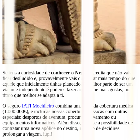
Se tens a curiosidade de
conhecer o Nepal
, acredita que não vais
ficar desiludido e, provavelmente vais quer ficar mais tempo do que
aquele que inicialmente tinhas planeado. A melhor parte de ser um
viajante independente é poderes fazer aquilo que mais gostas, no
ritmo que melhor se adapta a ti.
O seguro
IATI Mochileiro
combina uma elevada cobertura médica
(1.000.000€), e inclui as nossas coberturas clássicas com outras
especiais: desportos de aventura, procura e salvamento ou
equipamentos informáticos. Além disso, oferece a possibilidade de
contratar uma nova apólice no destino, no caso de decidires
prolongar a viagem, iupi!