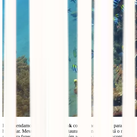
Recomendamos a praia de
Jemeluk
como o melhor local para se
hospedar. Mesmo em frente ao restaurante Sama Sama está o melhor
spot
para fazer
snorkeling
. É também aqui que poderás encontrar um