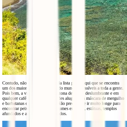
Contudo, não risques já Amed da lista pois é aqui que se encontra
um dos maiores aquários vivos do mundo, acessíveis a toda a gente.
Pois bem, a vida marinha nesta zona de Bali é deslumbrante e em
qualquer café ou restaurante podes alugar uma máscara de mergulho
e barbatanas e fazer-te ao mar. Não precisas de ir muito longe para
encontrar peixes coloridos, cardumes enormes, estátuas, templos
afundados e até barcos naufragados.