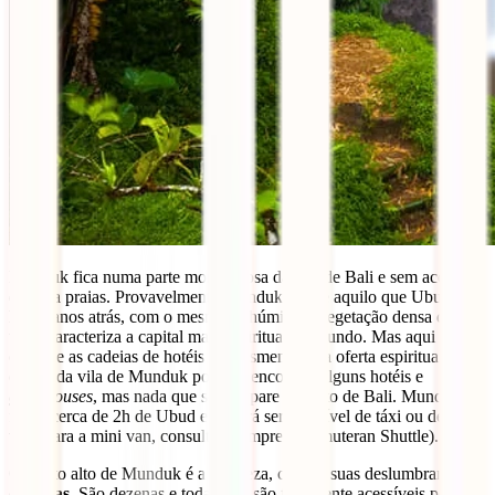
Munduk fica numa parte montanhosa da ilha de Bali e sem acesso
direto a praias. Provavelmente Munduk é hoje aquilo que Ubud foi
há 20 anos atrás, com o mesmo ar húmido e vegetação densa que
tanto caracteriza a capital mais espiritual do mundo. Mas aqui
esquece as cadeias de hotéis e a desmensurada oferta espiritual: no
centro da vila de Munduk poderás encontrar alguns hotéis e
guesthouses
, mas nada que se compare ao resto de Bali. Munduk
fica a cerca de 2h de Ubud e poderá ser acessível de táxi ou de mini-
van (para a mini van, consultar a empresa Pemuteran Shuttle).
O ponto alto de Munduk é a natureza, com as suas deslumbrantes
cascatas
. São dezenas e todas elas são facilmente acessíveis por