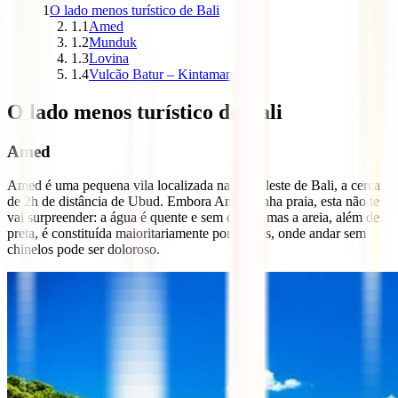
1
O lado menos turístico de Bali
1.1
Amed
1.2
Munduk
1.3
Lovina
1.4
Vulcão Batur – Kintamani
O lado menos turístico de Bali
Amed
Amed é uma pequena vila localizada na costa leste de Bali, a cerca
de 2h de distância de Ubud. Embora Amed tenha praia, esta não te
vai surpreender: a água é quente e sem ondas, mas a areia, além de
preta, é constituída maioritariamente por pedras, onde andar sem
chinelos pode ser doloroso.