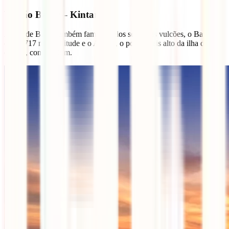
Vulcão Batur – Kintamani
A ilha de Bali é também famosa pelos seus dois vulcões, o Batur
com 1717 m de altitude e o Agung, o ponto mais alto da ilha dos
deuses, com 3142 m.