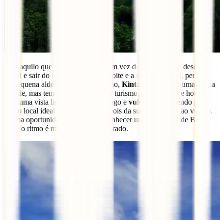
Ora, aquilo que sugerimos é que, em vez de fechar o
tour
desde
Ubud e sair do hotel entre a meia noite e a uma da manhã, pernoita
na pequena aldeia no sopé do vulcão,
Kintamani
. Não é uma aldeia
grande, mas tem várias agências de turismo,
guesthouses
e hotéis
com uma vista lindíssima sobre o lago e
vulcão Batur
sendo por
isso o local ideal para relaxares depois da subida noturna ao vulcão.
É uma oportunidade de poderes conhecer um outro local de Bali
onde o ritmo é muito mais desacelerado.