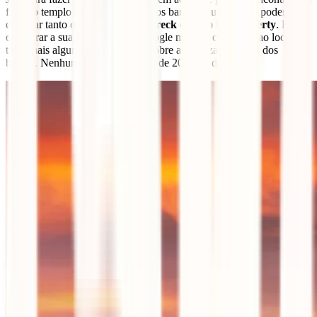
famoso templo afundado. Já para os barcos naufragados, poderás
explorar tanto o
Japanese Shipwreck
como o
USS Liberty
. É fácil
encontrar a sua localização no google maps e, chegando ao local,
terás mais algumas informações sobre a localização exata dos
barcos. Nenhum deles está a mais de 20/30 m da costa.