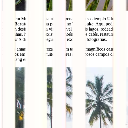
Ainda em Munduk vale também a pena visitares o templo
Ulun
Danu Beratan
, com uma paragem no
Twin Lake
. Aqui poderás
também desfrutar de uma vista incrível dos dois lagos, rodeados por
montanhas. Nesta zona existem também muitos cafés, restaurantes e
viewpoints
de onde conseguirá tirar excelentes fotografias.
Para os amantes de natureza, existem também magníficos
campos
de arroz
em Munduk, muito similares aos famosos campos de
Tegalalang em Ubud.