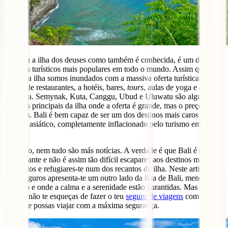
Bali
, ou a ilha dos deuses como também é conhecida, é um dos
destinos turísticos mais populares em todo o mundo. Assim que se
aterra na ilha somos inundados com a massiva oferta turística que
vai desde restaurantes, a hotéis, bares,
tours
, aulas de yoga e até de
culinária. Semynak, Kuta, Canggu, Ubud e Uluwatu são alguns dos
destinos principais da ilha onde a oferta é grande, mas o preço
também. Bali é bem capaz de ser um dos destinos mais caros do
sudeste asiático, completamente inflacionado pelo turismo em
massa.
Contudo, nem tudo são más notícias. A verdade é que Bali é uma
ilha gigante e não é assim tão difícil escapares aos destinos mais
badalados e refugiares-te num dos recantos da ilha. Neste artigo, a
IATI seguros apresenta-te um outro lado da ilha de Bali, menos
turístico e onde a calma e a serenidade estão garantidas. Mas antes
demais não te esqueças de fazer o teu
seguro de viagens
com a IATI
para que possas viajar com a máxima segurança.