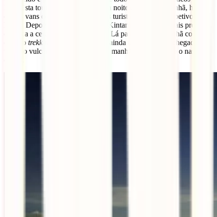
Bali. Esta tour começa entre a meia noite e a uma da manhã, hora a
que as vans começam a recolher os turistas, nos seus respetivos
hotéis. Depois seguem então para Kintamani, a aldeia mais próxima,
que fica a cerca de 1h30 de Ubud. Lá para as 4h da manhã começa
então o
trekking
de 5 km que dura ainda umas 2h, com chegada ao
topo do vulcão por volta das 6h da manhã para ver então o nascer
do sol.