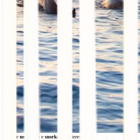
spots
de
mergulho
e
snorkeling
interessantes.