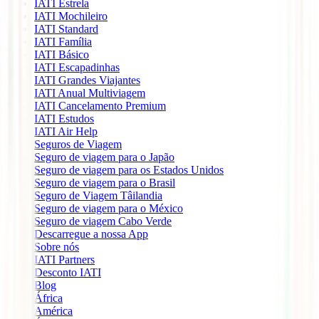
IATI Estrela
IATI Mochileiro
IATI Standard
IATI Família
IATI Básico
IATI Escapadinhas
IATI Grandes Viajantes
IATI Anual Multiviagem
IATI Cancelamento Premium
IATI Estudos
IATI Air Help
Seguros de Viagem
Seguro de viagem para o Japão
Seguro de viagem para os Estados Unidos
Seguro de viagem para o Brasil
Seguro de Viagem Tâilandia
Seguro de viagem para o México
Seguro de viagem Cabo Verde
Descarregue a nossa App
Sobre nós
IATI Partners
Desconto IATI
Blog
África
América