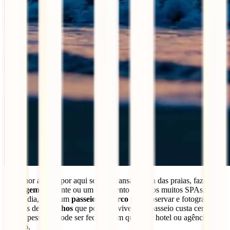
O melhor a fazer por aqui será descansar numa das praias, fazer uma
massagem
relaxante ou um tratamento num dos muitos SPAs, e, ao
fim do dia, fazer um
passeio de barco
para observar e fotografar as
dezenas de
golfinhos
que por aqui vivem. O passeio custa cerca de
4€ por pessoa e pode ser fechado em qualquer hotel ou agência de
turismo.