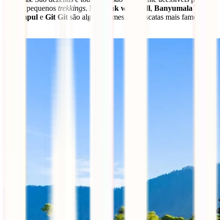
mota e pequenos
trekkings
.
Munduk waterfall
,
Banyumala Twin
,
Sekumpul
e
Git Git
são alguns nomes das cascatas mais famosas da
região.