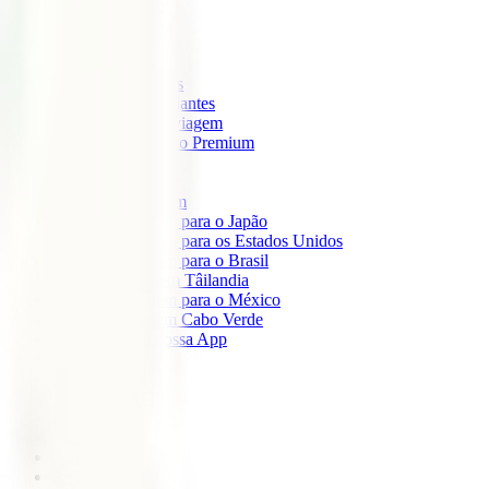
IATI Mochileiro
IATI Standard
IATI Família
IATI Básico
IATI Escapadinhas
IATI Grandes Viajantes
IATI Anual Multiviagem
IATI Cancelamento Premium
IATI Estudos
IATI Air Help
Seguros de Viagem
Seguro de viagem para o Japão
Seguro de viagem para os Estados Unidos
Seguro de viagem para o Brasil
Seguro de Viagem Tâilandia
Seguro de viagem para o México
Seguro de viagem Cabo Verde
Descarregue a nossa App
Sobre nós
IATI Partners
Desconto IATI
Blog
África
América
Ásia