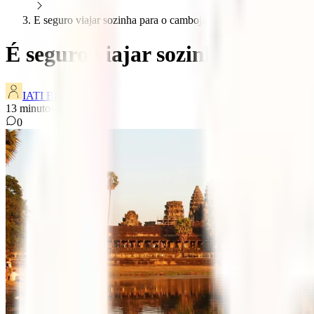
E seguro viajar sozinha para o camboja como e
É seguro viajar sozinha para 
IATI Blog
13
minutos de leitura
0