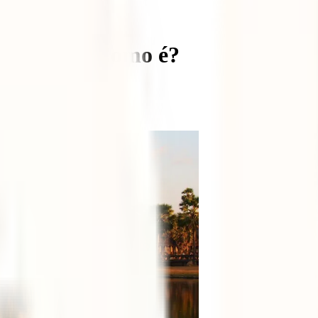
o Camboja? Como é?