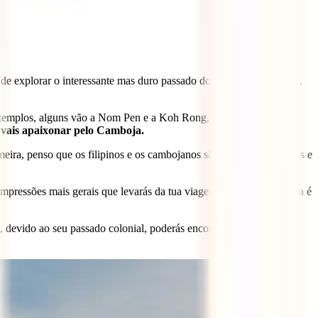
 de explorar o interessante mas duro passado do Camboja na capital,
seus templos, alguns vão a Nom Pen e a Koh Rong, mas poucos se
te vais apaixonar pelo Camboja.
imeira, penso que os filipinos e os cambojanos são os mais simpáticos e
 impressões mais gerais que levarás da tua viagem a solo no Camboja é
, devido ao seu passado colonial, poderás encontrar pessoas que o