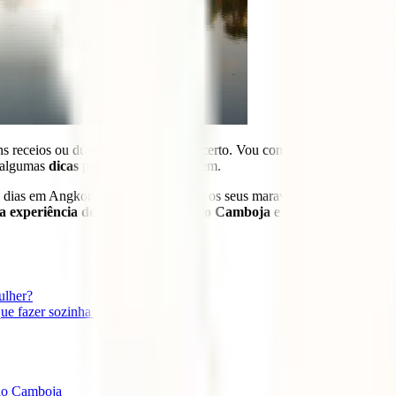
ns receios ou dúvidas, vieste ao sítio certo. Vou contar-te como é circ
, algumas
dicas
para que tudo corra bem.
ns dias em Angkor/Siem Reap para ver os seus maravilhosos templos (al
a experiência de viajar sozinha pelo Camboja
e muito mais.
ulher?
que fazer sozinha no Camboja?
 no Camboja