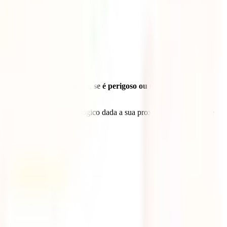
ular pelo país desacompanhada,
se é perigoso ou não
, destinos que te
go mais do que habitual e lógico dada a sua proximidade) ou porque