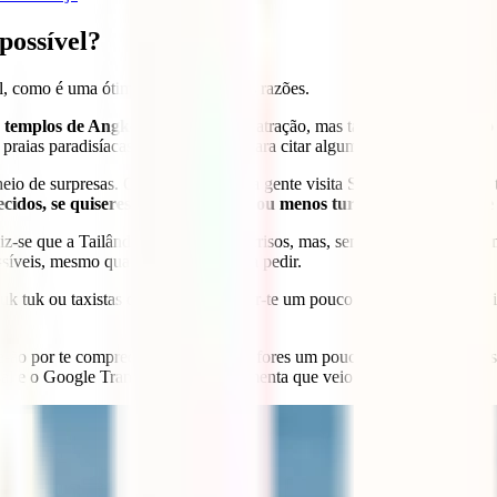
possível?
l, como é uma ótima ideia por muitas razões.
 templos de Angkor
são a principal atração, mas também tens a opção
praias paradisíacas em Koh Rong, para citar algumas.
o, cheio de surpresas. Obviamente, toda a gente visita Siem Reap e os 
cidos, se quiseres lugares intactos ou menos turísticos, acho que 
iz-se que a Tailândia é a terra dos sorrisos, mas, sem menosprezar a pr
ssíveis, mesmo quando não estamos a pedir.
tuk tuk ou taxistas que tentarão cobrar-te um pouco mais, mas uma das
-ão por te compreender e ajudar. Se fores um pouco fluente em francês
al e o Google Translate é uma ferramenta que veio para ficar.