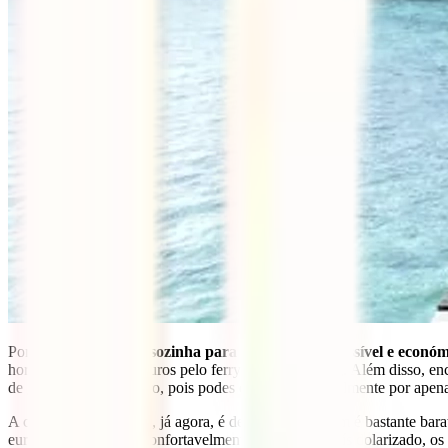
Por outro lado,
viajar sozinha para o Camboja é possível e económ
horas ou cerca de 20 euros pelo ferry para Koh Rong. Além disso, enc
de gastar muito dinheiro, pois podes encontrá-los facilmente por apen
A comida khmer – que, já agora, é deliciosa – também é bastante bara
euros poderás comer confortavelmente. Sendo um país dolarizado, os