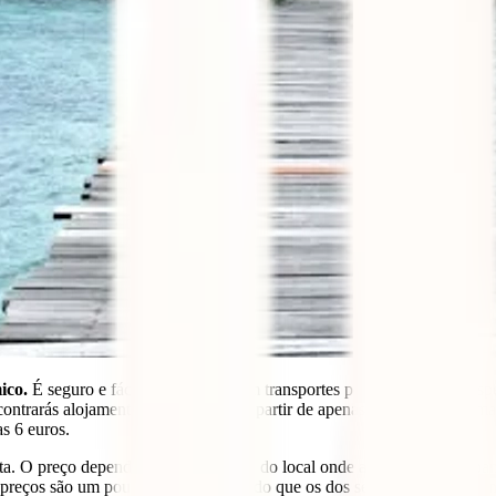
ico.
É seguro e fácil deslocares-te em transportes públicos, e podes esp
ontrarás alojamento muito barato. A partir de apenas 3 euros, terás uma
as 6 euros.
ta. O preço dependerá, naturalmente, do local onde a comeres (uma ban
 preços são um pouco mais elevados do que os dos seus vizinhos, mas 