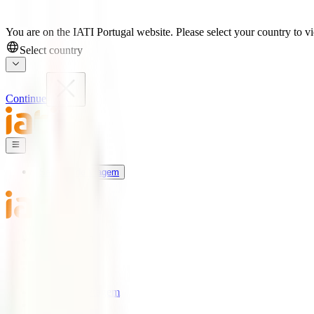
You are on the IATI Portugal website. Please select your country to vi
Select country
Continue
Seguros de Viagem
Universo IATI
Blog
Apoio
Seguros de Viagem
IATI Estrela