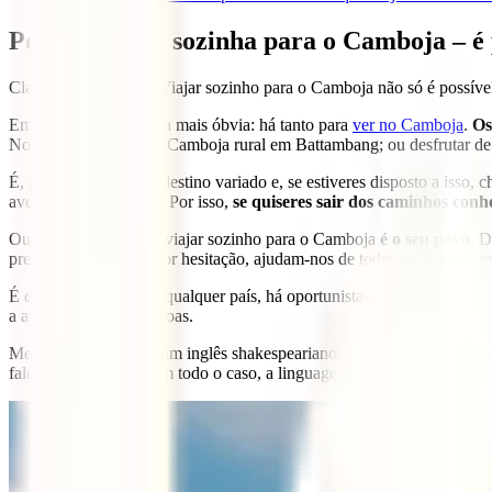
Porquê viajar sozinha para o Camboja – é 
Claro que é possível! Viajar sozinho para o Camboja não só é possíve
Em primeiro lugar, pela mais óbvia: há tanto para
ver no Camboja
.
Os
Nom Penh; explorar o Camboja rural em Battambang; ou desfrutar de 
É, por outro lado, um destino variado e, se estiveres disposto a iss
aventuram mais longe. Por isso,
se quiseres sair dos caminhos conhe
Outra razão forte para viajar sozinho para o Camboja
é o seu povo
. D
prestáveis. Sem a menor hesitação, ajudam-nos de todas as formas po
É claro que, como em qualquer país, há oportunistas e condutores de 
a amabilidade das pessoas.
Mesmo que não fales um inglês shakespeariano, as pessoas esforçar-se
falem fluentemente. Em todo o caso, a linguagem dos gestos é univers