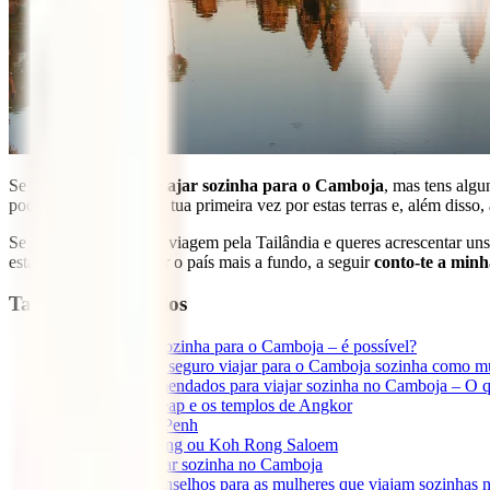
Se estás a pensar em
viajar sozinha para o Camboja
, mas tens algu
podem agradar se for a tua primeira vez por estas terras e, além disso
Se estás a planear uma viagem pela Tailândia e queres acrescentar u
estás a pensar conhecer o país mais a fundo, a seguir
conto-te a minh
Tabla de contenidos
1
Porquê viajar sozinha para o Camboja – é possível?
2
Mas será que é seguro viajar para o Camboja sozinha como m
3
Destinos recomendados para viajar sozinha no Camboja – O 
3.1
Siem Reap e os templos de Angkor
3.2
Phnom Penh
3.3
Koh Rong ou Koh Rong Saloem
4
Dicas para viajar sozinha no Camboja
4.1
Mais conselhos para as mulheres que viajam sozinhas