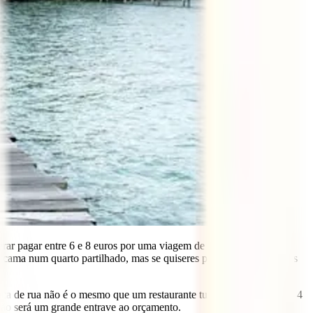
erar pagar entre 6 e 8 euros por uma viagem de autocarro de várias
 cama num quarto partilhado, mas se quiseres privacidade, não terás
ca de rua não é o mesmo que um restaurante turístico), mas por 3 a 4
não será um grande entrave ao orçamento.