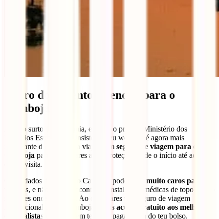
Outro documento essencial para o
Camboja
Após o surto da pandemia, e como o próprio Ministério dos
Negócios Estrangeiros insiste no seu website, é agora mais
importante do que nunca viajar com
seguro de viagem para o
Camboja
para assegurares a tua proteção desde o início até ao fim
da tua visita.
Os cuidados de saúde no Camboja podem ser
muito caros para os
turista
s, e não é fácil encontrares instalações médicas de topo se não
souberes onde procurar. Ao comprares um seguro de viagem
internacional para o Camboja,
terás acesso gratuito aos melhores
especialistas do país
, sem teres de pagar nada do teu bolso.