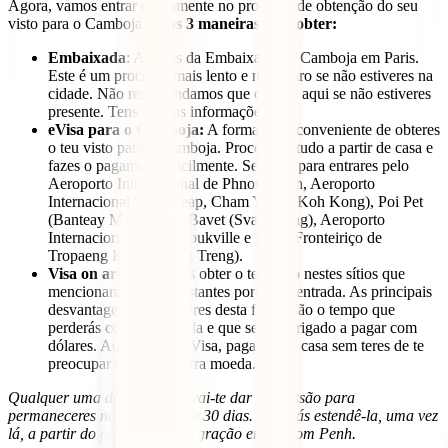
Agora, vamos entrar diretamente no processo de obtenção do seu
visto para o Camboja.
Tens 3 maneiras de o obter:
Embaixada
: Através da Embaixada do Camboja em Paris.
Este é um processo mais lento e mais caro se não estiveres na
cidade. Não recomendamos que o faças aqui se não estiveres
presente. Tens
aqui
as informações.
eVisa para o Camboja:
A forma mais conveniente de obteres
o teu visto para o Camboja. Processam tudo a partir de casa e
fazes o pagamento facilmente. Serve-te para entrares pelo
Aeroporto Internacional de Phnom Penh, Aeroporto
Internacional Siem Reap, Cham Yeam (Koh Kong), Poi Pet
(Banteay Meanchey), Bavet (Svay Rieng), Aeroporto
Internacional de Sihanoukville e Posto Fronteiriço de
Tropaeng Kreal (Stung Treng).
Visa on arrival:
Podes obter o teu visto nestes sítios que
mencionamos e nos restantes portos de entrada. As principais
desvantagens de o fazeres desta forma são o tempo que
perderás com a papelada e que serás obrigado a pagar com
dólares. Ao utilizar o eVisa, pagarias de casa sem teres de te
preocupar em obter outra moeda.
Qualquer uma das 3 opções vai-te dar permissão para
permaneceres no país durante 30 dias. Poderás estendê-la, uma vez
lá, a partir do gabinete de imigração em Phnom Penh.