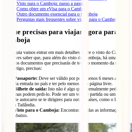
2
Visto para o Camboja: passo a passo
3
Como obter um eVisa para o Camboja
4
Outro documento essencial para o Camboja
5
Perguntas mais frequentes sobre vistos para o Camboja
O que precisas para viajar agora para o
Camboja
Neste guia vamos entrar em mais detalhes sobre o visto do Camboja,
mas deves saber que, para além do visto do Camboja, há uma série
de outros documentos que precisarás de ter. No momento da redação
deste artigo, precisas:
Passaporte:
Deve ser válido por pelo menos 6 meses a partir
da entrada no país e ter pelo menos uma página livre.
Bilhete de saída:
Isto não é algo que normalmente pedem,
mas podem pedi-lo. Pode ser um voo de partida ou um bilhete
de autocarro se te dirigires para outros países, como o Laos ou
a Tailândia.
Visto para o Camboja:
Encontrarás todas as informações
abaixo.