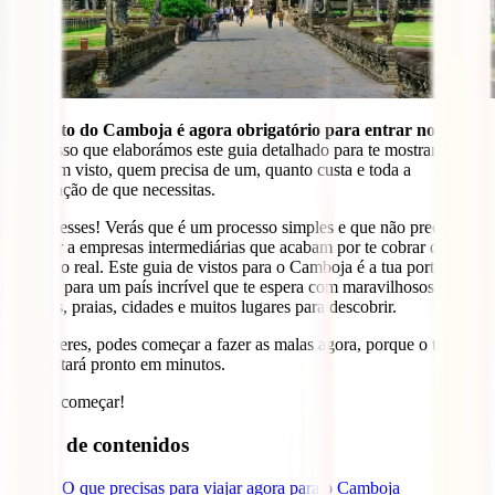
Um visto do Camboja é agora obrigatório para entrar no país.
É por isso que elaborámos este guia detalhado para te mostrar como
obter um visto, quem precisa de um, quanto custa e toda a
informação de que necessitas.
Não stresses! Verás que é um processo simples e que não precisas de
recorrer a empresas intermediárias que acabam por te cobrar o dobro
do preço real. Este guia de vistos para o Camboja é a tua porta de
entrada para um país incrível que te espera com maravilhosos
templos, praias, cidades e muitos lugares para descobrir.
Se quiseres, podes começar a fazer as malas agora, porque o teu
visto estará pronto em minutos.
Vamos começar!
Tabla de contenidos
1
O que precisas para viajar agora para o Camboja