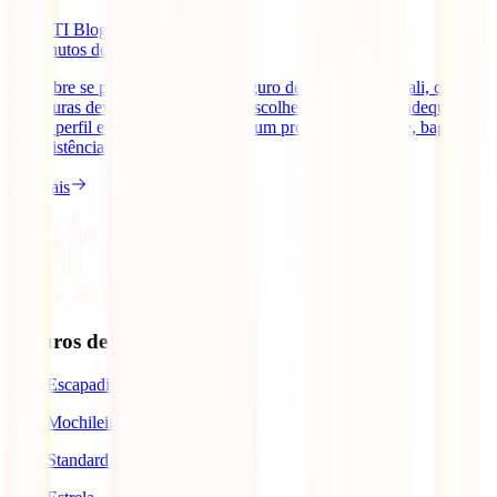
IATI Blog
12
minutos de leitura
Descobre se precisas mesmo de seguro de viagem para Bali, que
coberturas deves comparar, como escolher a opção mais adequada
ao teu perfil e o que fazer se surgir um problema de saúde, bagagem
ou assistência durante a viagem.
Ler mais
Seguros de Viagem
IATI Escapadinhas
IATI Mochileiro
IATI Standard