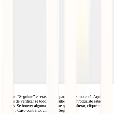
Clica em “Seguinte” e serás levado para o próximo ecrã. Aqui só
precisas de verificar se todos os detalhes que introduziste estão
corretos. Se houver alguma coisa que queiras alterar, clique em
“Editar”. Caso contrário, clica em “Seguinte”.