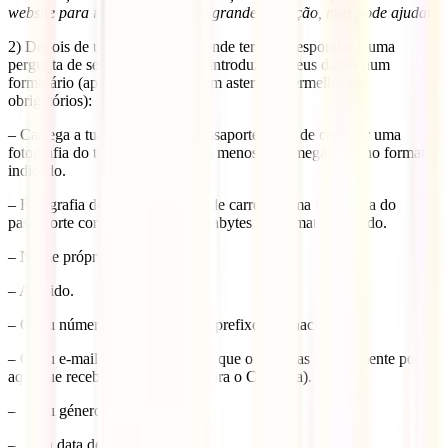
website para inglês. Não é uma grande tradução, mas pode ajudar.
2) Depois de um primeiro ecrã onde terás de responder a uma
pergunta de segurança, terás de introduzir os teus dados num
formulário (apenas os que têm um asterisco vermelho são
obrigatórios):
– Carrega a tua fotografia do passaporte: terás de carregar uma
fotografia do teu passaporte com menos de 2 megabytes no formato
indicado.
– Fotografia do passaporte: terá de carregar uma fotografia do
passaporte com menos de 2 megabytes no formato indicado.
– Nome próprio.
– Apelido.
– O teu número de telefone com prefixo internacional.
– O teu e-mail (muito importante que o escrevas corretamente pois é
aqui que receberás o teu eVisa para o Camboja).
– O teu género.
– A tua data de nascimento.