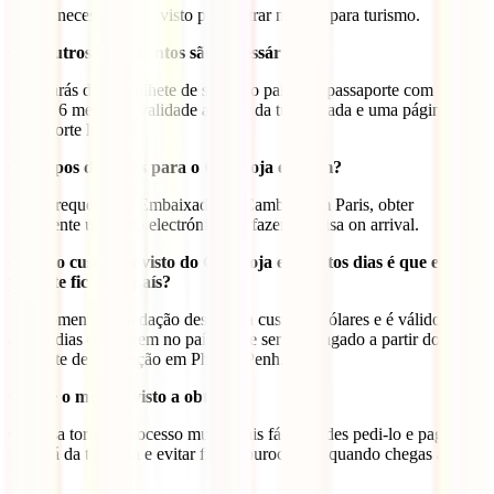
Sim, é necessário um visto para entrar no país para turismo.
Que outros documentos são necessários?
Precisarás de um bilhete de saída do país, um passaporte com pelo
menos 6 meses de validade a partir da tua entrada e uma página do
passaporte limpa.
Que tipos de vistos para o Camboja existem?
Podes requerer na Embaixada do Camboja em Paris, obter
facilmente um visto electrónico ou fazer um visa on arrival.
Quanto custa um visto do Camboja e quantos dias é que ele
permite ficar no país?
No momento da redação deste guia custa 36 dólares e é válido para
até 30 dias de viagem no país. Pode ser prolongado a partir do
gabinete de imigração em Phnom Penh.
Qual é o melhor visto a obter?
O eVisa torna o processo muito mais fácil. Podes pedi-lo e pagá-lo
no sofá da tua casa e evitar filas e burocracias quando chegas ao
país.