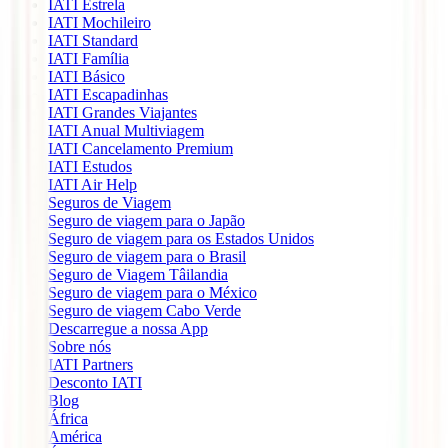
IATI Estrela
IATI Mochileiro
IATI Standard
IATI Família
IATI Básico
IATI Escapadinhas
IATI Grandes Viajantes
IATI Anual Multiviagem
IATI Cancelamento Premium
IATI Estudos
IATI Air Help
Seguros de Viagem
Seguro de viagem para o Japão
Seguro de viagem para os Estados Unidos
Seguro de viagem para o Brasil
Seguro de Viagem Tâilandia
Seguro de viagem para o México
Seguro de viagem Cabo Verde
Descarregue a nossa App
Sobre nós
IATI Partners
Desconto IATI
Blog
África
América