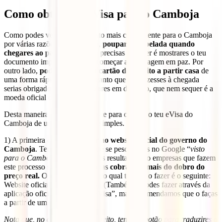
Como obter um eVisa para o Camboja
Como podes ver, eVisa é o visto mais conveniente para o Camboja
por várias razões. Por um lado,
pouparás papelada quando
chegares ao país
. Tudo o que precisas de fazer é mostrares o teu
documento impresso e podes começar a tua viagem em paz. Por
outro lado,
podes pagar com cartão de crédito a partir casa
de
uma forma rápida e fácil, enquanto que se o fizesses à chegada
serias obrigado a pagar 36 dólares em dinheiro, que nem sequer é a
moeda oficial do país.
Desta maneira, vamos orientar-te para obteres o teu eVisa do
Camboja de uma forma muito simples.
1) A primeira coisa a fazer é
ir ao website oficial do governo do
Camboja
. Tem cuidado porque se pesquisares no Google “
visto
para o Camboja
“, a maioria dos resultados são empresas que fazem
este processo simples para ti, mas
cobram-te mais do dobro do
preço real.
O website a partir do qual tens de o fazer é o seguinte:
Website oficial
eVisa Camboya
(Também o podes fazer através da
aplicação oficial “Cambodia eVisa”, mas recomendamos que o faças
a partir de um computador).
Nota que, no canto superior direito, tens um botão para traduzires o