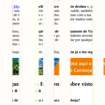
O
IATI Mochileiro
é o melhor seguro para este destino
e, para
além de uma grande cobertura centrada na tua saúde, também
cuidará de ti em casos tais como roubo, problemas com a tua
bagagem, incidentes com o teu transporte e, entre muitos outros,
repatriamento para casa, se necessário.
Além disso, graças ao
Suplemento de Cancelamento de Viagem
,
podes mesmo recuperar uma grande parte do dinheiro investido
nesta aventura se tiveres finalmente de o cancelar por qualquer uma
das muitas razões tidas em conta.
Não arrisques a tua viagem ao Camboja e
obtém já o teu seguro:
Perguntas mais frequentes sobre vistos
para o Camboja
Preciso de um visto para viajar para o Camboja?