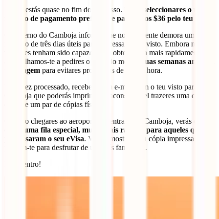
Agora estás quase no fim do processo. Basta
seleccionares o teu
método de pagamento preferido e pagares os $36 pelo teu eVisa.
O governo do Camboja informa que normalmente demora um
máximo de três dias úteis para processar o teu visto. Embora muitos
viajantes tenham sido capazes de o obter ainda mais rapidamente,
aconselhamos-te a pedires o teu pelo menos
duas semanas antes da
tua viagem
para evitares problemas de última hora.
Uma vez processado, receberás um e-mail com o teu visto para o
Camboja que poderás imprimir. É aconselhável trazeres uma cópia
digital e um par de cópias físicas.
Quando chegares ao aeroporto de entrada no Camboja, verás que
existe uma fila especial, muito mais rápida, para aqueles que já
processaram o seu eVisa
. Vai lá, mostra a tua cópia impressa e
prepara-te para desfrutar de um país fantástico.
Está dentro!