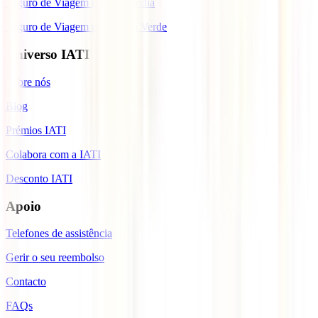
Seguro de Viagem para Tailândia
Seguro de Viagem para Cabo Verde
Universo IATI
Sobre nós
Blog
Prémios IATI
Colabora com a IATI
Desconto IATI
Apoio
Telefones de assistência
Gerir o seu reembolso
Contacto
FAQs