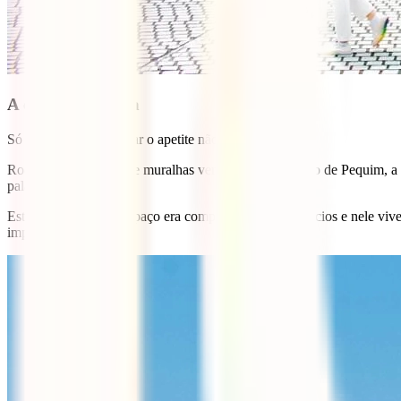
A cidade Proibida
Só o nome já faz aguçar o apetite não é?
Rodeada por 3,5 km de muralhas vermelhas no coração de Pequim, a C
palaciano do Mundo!
Este espaço gigante espaço era composto por 900 edifícios e nele viv
imperador Qing.