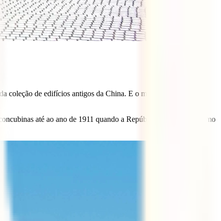
a coleção de edifícios antigos da China. E o maior complexo
e concubinas até ao ano de 1911 quando a República derrubou o último