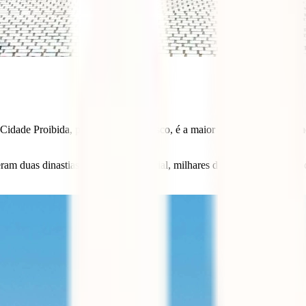
idade Proibida, património da Unesco, é a maior e mais bem preservad
eram duas dinastias de governo imperial, milhares de eunucos, servos 