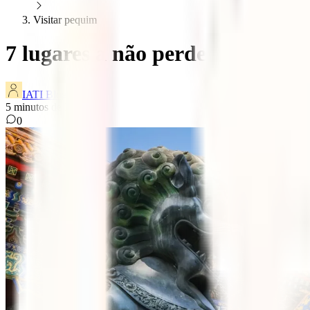
Visitar pequim
7 lugares a não perder em Pequ
IATI Blog
5
minutos de leitura
0