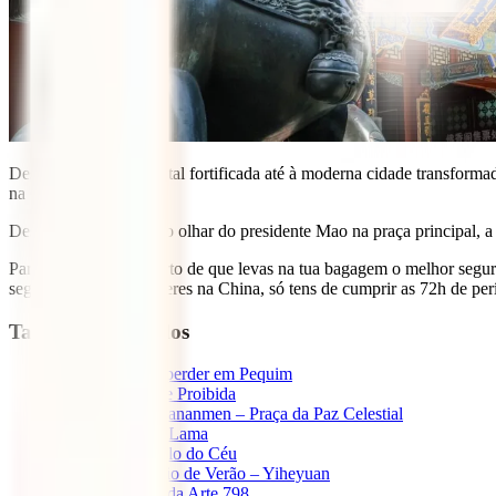
Desde o tempo de capital fortificada até à moderna cidade transforma
na
China
.
Descobre os palácios, o olhar do presidente Mao na praça principal, a
Parte para o oriente certo de que levas na tua bagagem o melhor segu
seguro quando já estiveres na China, só tens de cumprir as 72h de per
Tabla de contenidos
1
Lugares a não perder em Pequim
1.1
A cidade Proibida
1.2
Praça Tiananmen – Praça da Paz Celestial
1.3
Templo Lama
1.4
O Templo do Céu
1.5
O Palácio de Verão – Yiheyuan
1.6
Distrito da Arte 798