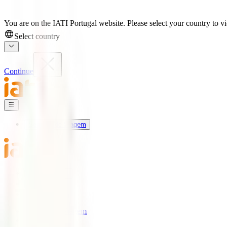
You are on the IATI Portugal website. Please select your country to vi
Select country
Continue
Seguros de Viagem
Universo IATI
Blog
Apoio
Seguros de Viagem
IATI Estrela