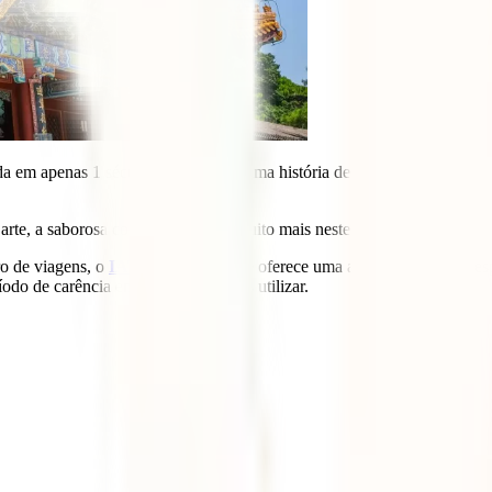
da em apenas 1 século, Pequim tem uma história de 3 milénios que não t
 arte, a saborosa comida chinesa e muito mais neste artigo da IATI.
ro de viagens, o
IATI Estrela
, que te oferece uma alta cobertura de d
íodo de carência em que não o podes utilizar.