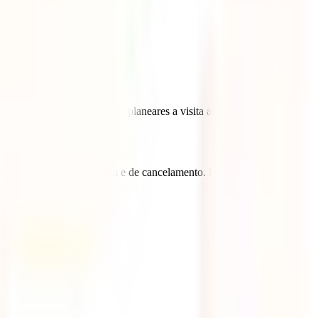
e vai passar ao lado quando planeares a visita a esta enorme cidade
espesas médicas,de bagagem e de cancelamento. Podes contratar este