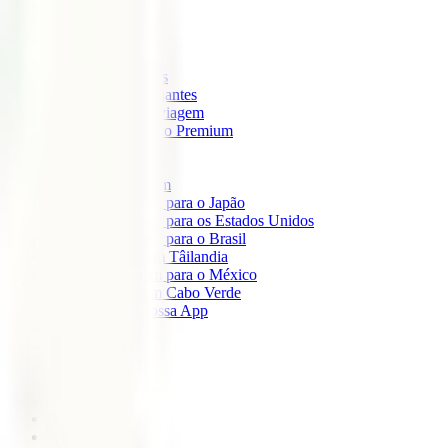
IATI Mochileiro
IATI Standard
IATI Família
IATI Básico
IATI Escapadinhas
IATI Grandes Viajantes
IATI Anual Multiviagem
IATI Cancelamento Premium
IATI Estudos
IATI Air Help
Seguros de Viagem
Seguro de viagem para o Japão
Seguro de viagem para os Estados Unidos
Seguro de viagem para o Brasil
Seguro de Viagem Tâilandia
Seguro de viagem para o México
Seguro de viagem Cabo Verde
Descarregue a nossa App
Sobre nós
IATI Partners
Desconto IATI
Blog
África
América
Ásia